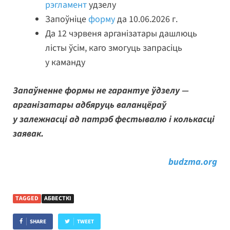
рэгламент
удзелу
Запоўніце
форму
да 10.06.2026 г.
Да 12 чэрвеня арганізатары дашлюць
лісты ўсім, каго змогуць запрасіць
у каманду
Запаўненне формы не гарантуе ўдзелу —
арганізатары адбяруць валанцёраў
у залежнасці ад патрэб фестывалю і колькасці
заявак.
budzma.org
TAGGED
АБВЕСТКІ
SHARE
TWEET