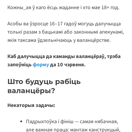
Кожны_ая ў каго ёсць жаданне і хто мае 18+ год.
Асобы ва ўзросце 16–17 гадоў могуць далучыцца
толькі разам з бацькамі або законнымі апекунамі,
якія таксама ўдзельнічаюць у валанцёрстве.
Каб далучыцца да каманды валанцёраў, трэба
запоўніць
форму
да 10 чэрвеня.
Што будуць рабіць
валанцёры?
Некаторыя задачы:
Падрыхтоўка і фініш — самая нябачная,
але важная праца: мантаж канструкцый,