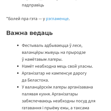
падправіць
*Болей пра гэта — у
рэгламенце
.
Важна ведаць
Фестываль адбываецца ў лесе,
валанцёры жывуць на прыродзе
ў намётавым лагеры.
Намёт неабходна мець свой уласны.
Арганізатар не кампенсуе дарогу
да Беластока.
У валанцёрскім лагеры арганізавана
палявая кухня. Арганізатары
забяспечваюць неабходны посуд для
гатавання і прыёму ежы, а таксама