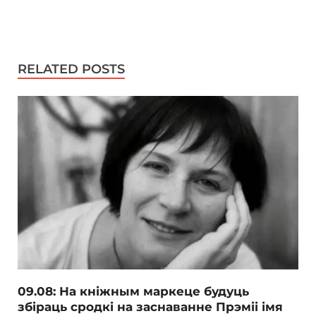
RELATED POSTS
09.08: На кніжным маркеце будуць
збіраць сродкі на заснаванне Прэміі імя