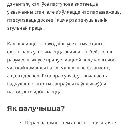
дэмантаж, калі ўсё паступова вяртаецца
ў звычайны стан, але з’яўляецца час паразважаць,
падсумаваць досвед і яшчэ раз адчуць вынік
агульнай працы.
Калі валанцёр праходзіць усе гэтыя этапы,
фестываль успрымаецца значна глыбей: лепш
разумееш, як усё працуе, мацней адчуваеш сябе
часткай каманды і атрымліваеш не фрагмент,
а цэлы досвед. Гэта пра сувязі, уключанасць
і адчуванне, што ты сапраўды паўплываў(ла)
на тое, што адбываецца.
Як далучыцца?
Перад запаўненнем анкеты прачытайце