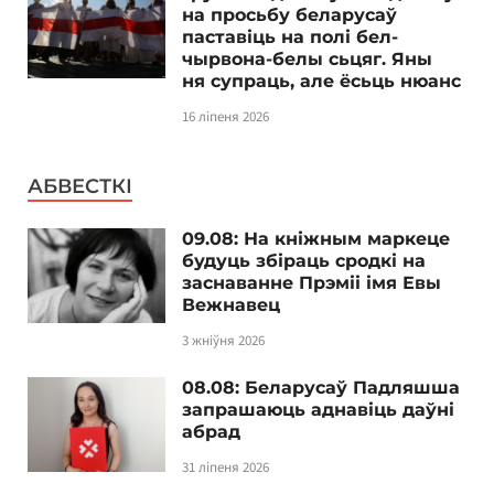
на просьбу беларусаў
паставіць на полі бел-
чырвона-белы сьцяг. Яны
ня супраць, але ёсьць нюанс
16 ліпеня 2026
АБВЕСТКІ
09.08: На кніжным маркеце
будуць збіраць сродкі на
заснаванне Прэміі імя Евы
Вежнавец
3 жніўня 2026
08.08: Беларусаў Падляшша
запрашаюць аднавіць даўні
абрад
31 ліпеня 2026