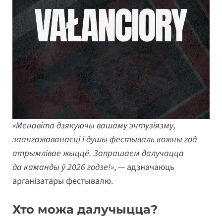
«Менавіта дзякуючы вашаму энтузіязму,
заангажаванасці і душы фестываль кожны год
атрымлівае жыццё. Запрашаем далучацца
да каманды ў 2026 годзе!»
, — адзначаюць
арганізатары фестывалю.
Хто можа далучыцца?