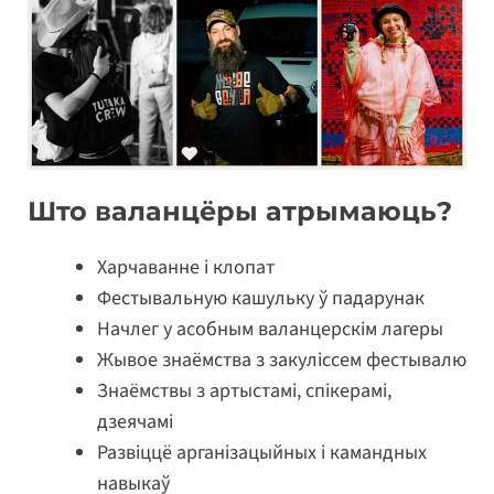
Што валанцёры атрымаюць?
Харчаванне і клопат
Фестывальную кашульку ў падарунак
Начлег у асобным валанцерскім лагеры
Жывое знаёмства з закуліссем фестывалю
Знаёмствы з артыстамі, спікерамі,
дзеячамі
Развіццё арганізацыйных і камандных
навыкаў