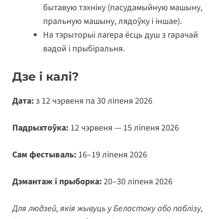
бытавую тэхніку (пасудамыйную машыну,
пральную машыну, лядоўку і іншае).
На тэрыторыі лагера ёсць душ з гарачай
вадой і прыбіральня.
Дзе і калі?
Дата:
з 12 чэрвеня па 30 ліпеня 2026
Падрыхтоўка:
12 чэрвеня — 15 ліпеня 2026
Сам фестываль:
16–19 ліпеня 2026
Дэмантаж і прыборка:
20–30 ліпеня 2026
Для людзей, якія жывуць у Беластоку або паблізу,