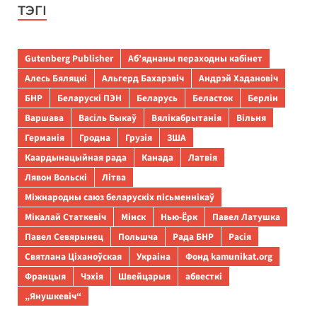
ТЭГІ
Gutenberg Publisher
Аб’яднаны пераходны кабінет
Алесь Бяляцкі
Альгерд Бахарэвіч
Андрэй Хадановіч
БНР
Беларускі ПЭН
Беларусь
Беласток
Берлін
Варшава
Васіль Быкаў
Вялікабрытанія
Вільня
Германія
Гродна
Грузія
ЗША
Каардынацыйная рада
Канада
Латвія
Лявон Вольскі
Літва
Міжнародны саюз беларускіх пісьменнікаў
Мікалай Статкевіч
Мінск
Нью-Ёрк
Павел Латушка
Павел Севярынец
Польшча
Рада БНР
Расія
Святлана Ціханоўская
Украіна
Фонд kamunikat.org
Францыя
Чэхія
Швейцарыя
абвесткі
„Янушкевіч“