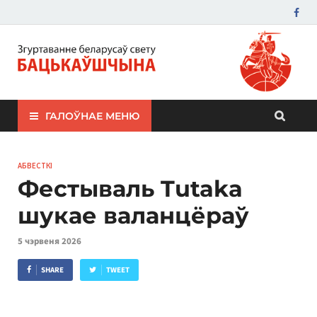
ЗБС "Бацькаўшчына"
ГАЛОЎНАЕ МЕНЮ
АБВЕСТКІ
Фестываль Tutaka
шукае валанцёраў
5 чэрвеня 2026
SHARE
TWEET