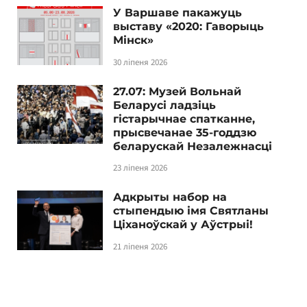
У Варшаве пакажуць
выставу «2020: Гаворыць
Мінск»
30 ліпеня 2026
27.07: Музей Вольнай
Беларусі ладзіць
гістарычнае спатканне,
прысвечанае 35-годдзю
беларускай Незалежнасці
23 ліпеня 2026
Адкрыты набор на
стыпендыю імя Святланы
Ціханоўскай у Аўстрыі!
21 ліпеня 2026