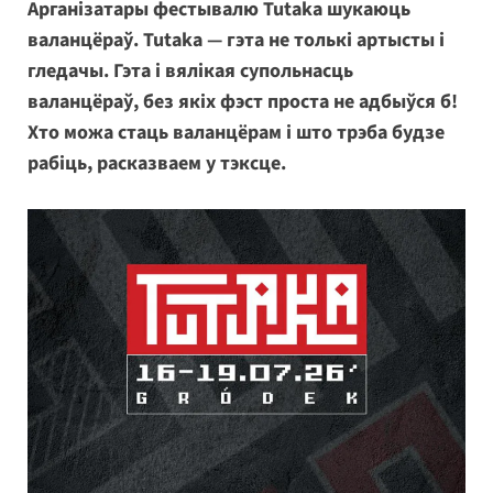
Арганізатары фестывалю Tutaka шукаюць
валанцёраў. Tutaka — гэта не толькі артысты і
гледачы. Гэта і вялікая супольнасць
валанцёраў, без якіх фэст проста не адбыўся б!
Хто можа стаць валанцёрам і што трэба будзе
рабіць, расказваем у тэксце.