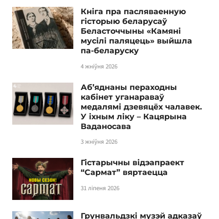
Кніга пра пасляваенную
гісторыю беларусаў
Беласточчыны «Камяні
мусілі паляцець» выйшла
па-беларуску
4 жніўня 2026
Аб’яднаны пераходны
кабінет уганараваў
медалямі дзевяцёх чалавек.
У іхным ліку – Кацярына
Ваданосава
3 жніўня 2026
Гістарычны відэапраект
“Сармат” вяртаецца
31 ліпеня 2026
Грунвальдзкі музэй адказаў