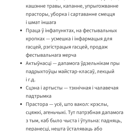
кашэнне травы, капанне, упрыгожванне
прасторы, уборка і сартаванне смецця
і шмат іншага
Праца ў інфапунктах, на фестывальных
кропках — усмешка і інфармацыя для
гасцей, рэгістрацыя гасцей, продаж
фестывальнага мерча
Актыўнасці — дапамога ўдзельнікам пры
падрыхтоўцы майстар-класаў, лекцый
і г.д.
Сцэна і артысты — тэхнічная і чалавечая
падтрымка
Прастора — усё, што вакол: крэслы,
сцяжкі, агеньчыкі. Тут патрэбная дапамога
з тым, каб было чыста і ўтульна: падняць,
перанесці, нешта ўсталяваць або