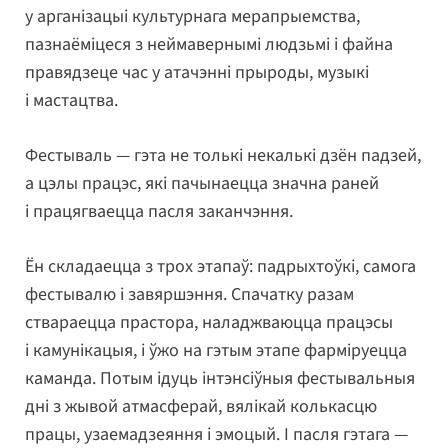
у арганізацыі культурнага мерапрыемства,
пазнаёміцеся з неймавернымі людзьмі і файна
правядзеце час у атачэнні прыроды, музыкі
і мастацтва.
Фестываль — гэта не толькі некалькі дзён падзей,
а цэлы працэс, які пачынаецца значна раней
і працягваецца пасля заканчэння.
Ён складаецца з трох этапаў: падрыхтоўкі, самога
фестывалю і завяршэння. Спачатку разам
ствараецца прастора, наладжваюцца працэсы
і камунікацыя, і ўжо на гэтым этапе фарміруецца
каманда. Потым ідуць інтэнсіўныя фестывальныя
дні з жывой атмасферай, вялікай колькасцю
працы, узаемадзеяння і эмоцый. І пасля гэтага —