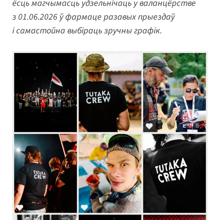
ёсць магчымасць удзельнічаць у валанцёрстве
з 01.06.2026 ў фармаце разавых прыездаў
і самастойна выбіраць зручны графік.