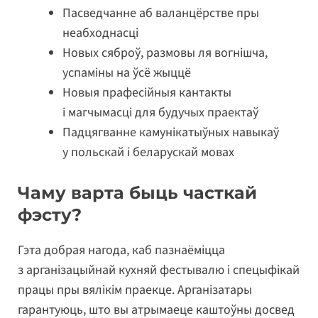
Пасведчанне аб валанцёрстве пры
неабходнасці
Новых сяброў, размовы ля вогнішча,
успаміны на ўсё жыццё
Новыя прафесійныя кантакты
і магчымасці для будучых праектаў
Падцягванне камунікатыўных навыкаў
у польскай і беларускай мовах
Чаму варта быць часткай
фэсту?
Гэта добрая нагода, каб пазнаёміцца
з арганізацыйнай кухняй фестывалю і спецыфікай
працы пры вялікім праекце. Арганізатары
гарантуюць, што вы атрымаеце каштоўны досвед