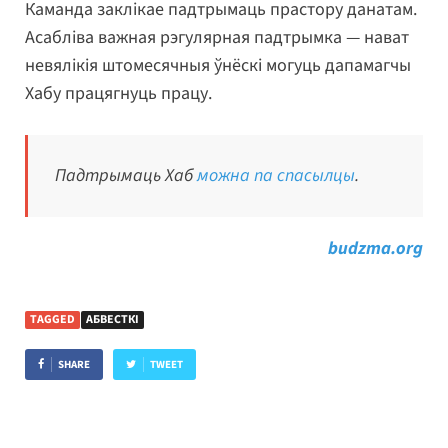
Каманда заклікае падтрымаць прастору данатам.
Асабліва важная рэгулярная падтрымка — нават
невялікія штомесячныя ўнёскі могуць дапамагчы
Хабу працягнуць працу.
Падтрымаць Хаб
можна па спасылцы
.
budzma.org
TAGGED
АБВЕСТКІ
SHARE
TWEET