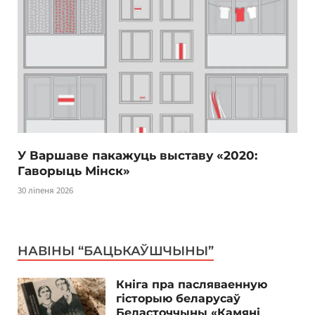
У Варшаве пакажуць выставу «2020:
Гаворыць Мінск»
30 ліпеня 2026
НАВІНЫ “БАЦЬКАЎШЧЫНЫ”
Кніга пра пасляваенную
гісторыю беларусаў
Беласточчыны «Камяні