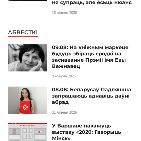
ня супраць, але ёсьць нюанс
16 ліпеня 2026
АБВЕСТКІ
09.08: На кніжным маркеце
будуць збіраць сродкі на
заснаванне Прэміі імя Евы
Вежнавец
3 жніўня 2026
08.08: Беларусаў Падляшша
запрашаюць аднавіць даўні
абрад
31 ліпеня 2026
У Варшаве пакажуць
выставу «2020: Гаворыць
Мінск»