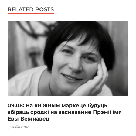
RELATED POSTS
09.08: На кніжным маркеце будуць
збіраць сродкі на заснаванне Прэміі імя
Евы Вежнавец
3 жніўня 2026