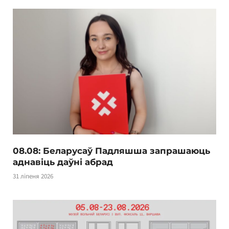
08.08: Беларусаў Падляшша запрашаюць
аднавіць даўні абрад
31 ліпеня 2026