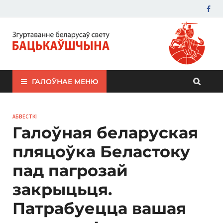
ЗБС "Бацькаўшчына"
ГАЛОЎНАЕ МЕНЮ
АБВЕСТКІ
Галоўная беларуская
пляцоўка Беластоку
пад пагрозай
закрыцьця.
Патрабуецца вашая