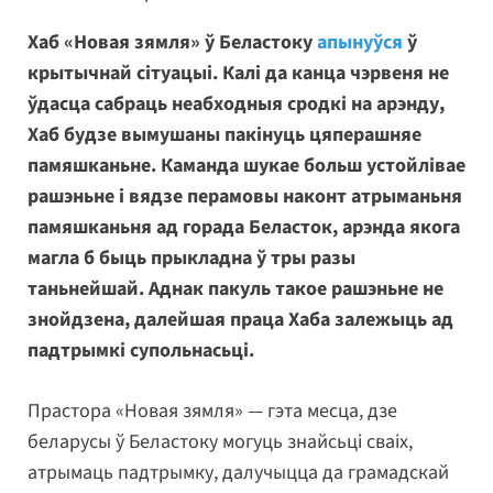
Хаб «Новая зямля» ў Беластоку
апынуўся
ў
крытычнай сітуацыі. Калі да канца чэрвеня не
ўдасца сабраць неабходныя сродкі на арэнду,
Хаб будзе вымушаны пакінуць цяперашняе
памяшканьне. Каманда шукае больш устойлівае
рашэньне і вядзе перамовы наконт атрыманьня
памяшканьня ад горада Беласток, арэнда якога
магла б быць прыкладна ў тры разы
таньнейшай. Аднак пакуль такое рашэньне не
знойдзена, далейшая праца Хаба залежыць ад
падтрымкі супольнасьці.
Прастора «Новая зямля» — гэта месца, дзе
беларусы ў Беластоку могуць знайсьці сваіх,
атрымаць падтрымку, далучыцца да грамадскай