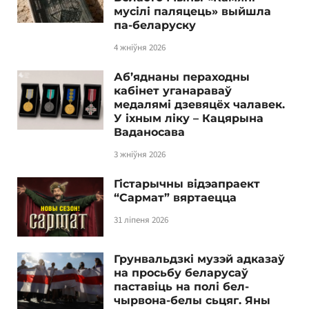
мусілі паляцець» выйшла
па-беларуску
4 жніўня 2026
Аб’яднаны пераходны
кабінет уганараваў
медалямі дзевяцёх чалавек.
У іхным ліку – Кацярына
Ваданосава
3 жніўня 2026
Гістарычны відэапраект
“Сармат” вяртаецца
31 ліпеня 2026
Грунвальдзкі музэй адказаў
на просьбу беларусаў
паставіць на полі бел-
чырвона-белы сьцяг. Яны