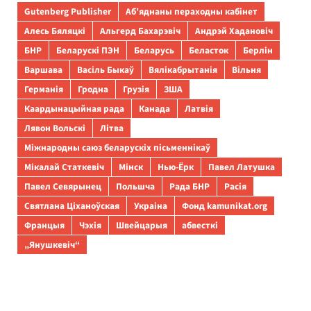
Gutenberg Publisher
Аб’яднаны пераходны кабінет
Алесь Бяляцкі
Альгерд Бахарэвіч
Андрэй Хадановіч
БНР
Беларускі ПЭН
Беларусь
Беласток
Берлін
Варшава
Васіль Быкаў
Вялікабрытанія
Вільня
Германія
Гродна
Грузія
ЗША
Каардынацыйная рада
Канада
Латвія
Лявон Вольскі
Літва
Міжнародны саюз беларускіх пісьменнікаў
Мікалай Статкевіч
Мінск
Нью-Ёрк
Павел Латушка
Павел Севярынец
Польшча
Рада БНР
Расія
Святлана Ціханоўская
Украіна
Фонд kamunikat.org
Францыя
Чэхія
Швейцарыя
абвесткі
„Янушкевіч“