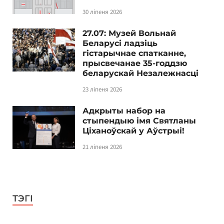
30 ліпеня 2026
27.07: Музей Вольнай
Беларусі ладзіць
гістарычнае спатканне,
прысвечанае 35-годдзю
беларускай Незалежнасці
23 ліпеня 2026
Адкрыты набор на
стыпендыю імя Святланы
Ціханоўскай у Аўстрыі!
21 ліпеня 2026
ТЭГІ