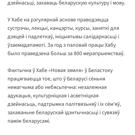
дзейнасьці, захаваць беларускую культуру і мову.
У Хабе на рэгулярнай аснове праводзяцца
сустрэчы, лекцыі, канцэрты, курсы, заняткі для
дзяцей і падлеткаў, ініцыятывы салідарнасьці і
ўзаемадапамогі. За год з паловай працы Хабу
было праведзена больш за 800 мерапрыемстваў.
Фактычна ў Хабе «Новая зямля» ў Беластоку
працягваецца тое, што ў Беларусі сёньня
немагчыма або небясьпечна: незалежная
адукацыя, культурніцкая і асветніцкая
дзейнасьць, падтрымка палітвязьняў і іх сём’яў,
захаваньне беларускай ідэнтычнасьці і сувязяў
паміж беларусамі.