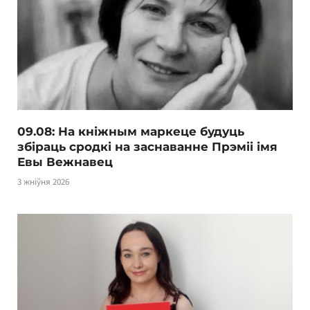
09.08: На кніжным маркеце будуць
збіраць сродкі на заснаванне Прэміі імя
Евы Вежнавец
3 жніўня 2026