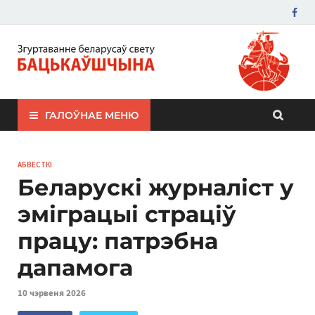
ЗБС "Бацькаўшчына"
ГАЛОЎНАЕ МЕНЮ
АБВЕСТКІ
Беларускі журналіст у
эміграцыі страціў
працу: патрэбна
дапамога
10 чэрвеня 2026