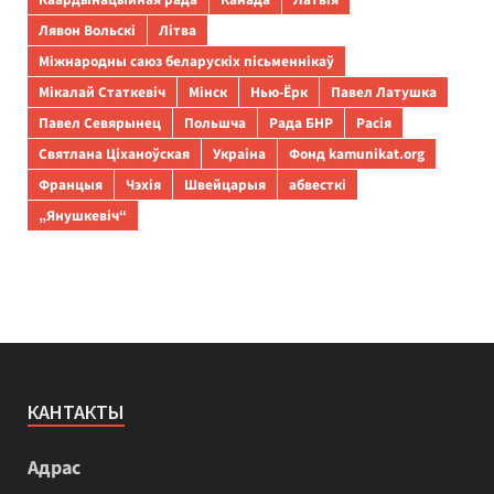
Лявон Вольскі
Літва
Міжнародны саюз беларускіх пісьменнікаў
Мікалай Статкевіч
Мінск
Нью-Ёрк
Павел Латушка
Павел Севярынец
Польшча
Рада БНР
Расія
Святлана Ціханоўская
Украіна
Фонд kamunikat.org
Францыя
Чэхія
Швейцарыя
абвесткі
„Янушкевіч“
КАНТАКТЫ
Адрас