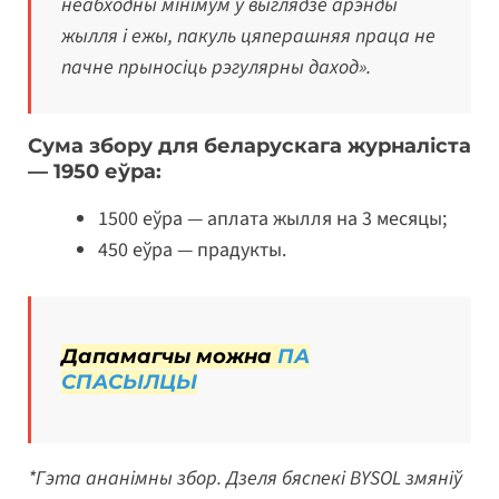
неабходны мінімум у выглядзе арэнды
жылля і ежы, пакуль цяперашняя праца не
пачне прыносіць рэгулярны даход».
Сума збору для беларускага журналіста
— 1950 еўра:
1500 еўра — аплата жылля на 3 месяцы;
450 еўра — прадукты.
Дапамагчы можна
ПА
СПАСЫЛЦЫ
*Гэта ананімны збор. Дзеля бяспекі BYSOL
змяніў