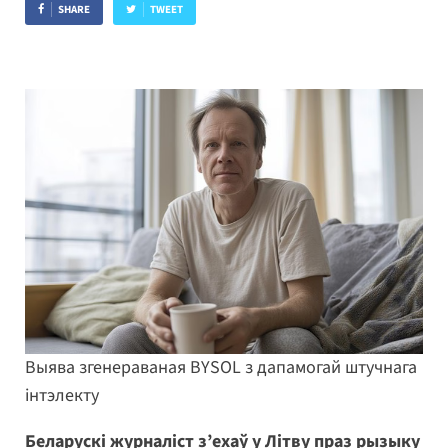
SHARE
TWEET
Выява згенераваная BYSOL з дапамогай штучнага
інтэлекту
Беларускі журналіст з’ехаў у Літву праз рызыку