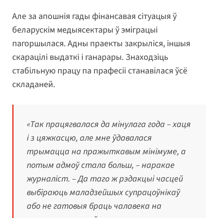
Але за апошнія гады фінансавая сітуацыя ў
беларускім медыясектары ў эміграцыі
пагоршылася. Адны праекты закрыліся, іншыя
скарацілі выдаткі і ганарары. Знаходзіць
стабільную працу па прафесіі станавілася ўсё
складаней.
«Так працягвалася да мінулага года – хаця
і з цяжкасцю, але мне ўдавалася
трымацца на пражыткавым мінімуме, а
потым адмоў стала больш, – наракае
журналіст. – Да таго ж рэдакцыі часцей
выбіраюць маладзейшых супрацоўнікаў
або не гатовыя браць чалавека на