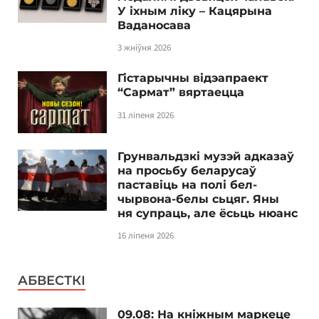
У іхным ліку – Кацярына
Ваданосава
3 жніўня 2026
Гістарычны відэапраект
“Сармат” вяртаецца
31 ліпеня 2026
Грунвальдзкі музэй адказаў
на просьбу беларусаў
паставіць на полі бел-
чырвона-белы сьцяг. Яны
ня супраць, але ёсьць нюанс
16 ліпеня 2026
АБВЕСТКІ
09.08: На кніжным маркеце