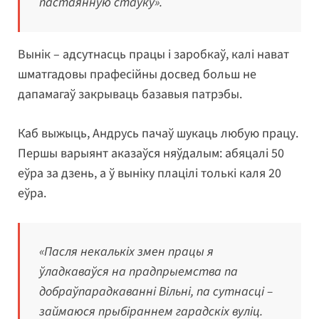
пастаянную стаўку».
Вынік – адсутнасць працы і заробкаў, калі нават
шматгадовы прафесійны досвед больш не
дапамагаў закрываць базавыя патрэбы.
Каб выжыць, Андрусь пачаў шукаць любую працу.
Першы варыянт аказаўся няўдалым: абяцалі 50
еўра за дзень, а ў выніку плацілі толькі каля 20
еўра.
«Пасля некалькіх змен працы я
ўладкаваўся на прадпрыемства па
добраўпарадкаванні Вільні, па сутнасці –
займаюся прыбіраннем гарадскіх вуліц.