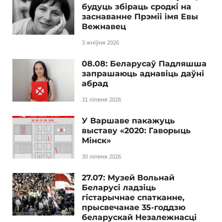
будуць збіраць сродкі на
заснаванне Прэміі імя Евы
Вежнавец
3 жніўня 2026
08.08: Беларусаў Падляшша
запрашаюць аднавіць даўні
абрад
31 ліпеня 2026
У Варшаве пакажуць
выставу «2020: Гаворыць
Мінск»
30 ліпеня 2026
27.07: Музей Вольнай
Беларусі ладзіць
гістарычнае спатканне,
прысвечанае 35-годдзю
беларускай Незалежнасці