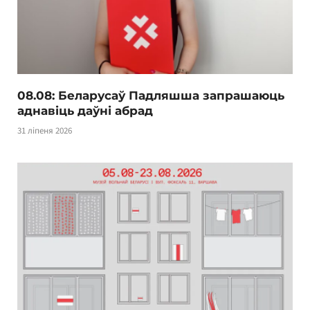
08.08: Беларусаў Падляшша запрашаюць
аднавіць даўні абрад
31 ліпеня 2026