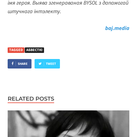
імя героя. Выява згенераваная BYSOL з дапамогай
штучнага інтэлекту.
baj.media
TAGGED
АБВЕСТКІ
SHARE
TWEET
RELATED POSTS