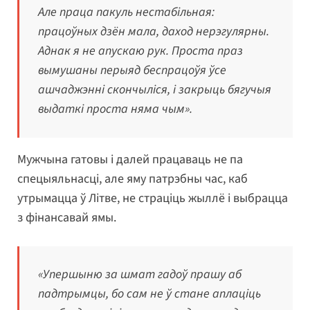
Але праца пакуль нестабільная:
працоўных дзён мала, даход нерэгулярны.
Аднак я не апускаю рук. Проста праз
вымушаны перыяд беспрацоўя ўсе
ашчаджэнні скончыліся, і закрыць бягучыя
выдаткі проста няма чым».
Мужчына гатовы і далей працаваць не па
спецыяльнасці, але яму патрэбны час, каб
утрымацца ў Літве, не страціць жыллё і выбрацца
з фінансавай ямы.
«Упершыню за шмат гадоў прашу аб
падтрымцы, бо сам не ў стане аплаціць