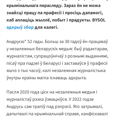
крымінальнага пераследу. Зараз ён не можа
знайсці працу па прафесіі і просіць дапамогі,
каб аплаціць жыллё, побыт і прадукты. BYSOL
адкрыў збор
для калегі.
Андрусю* 52 гады. Больш за 30 гадоў ён працаваў
у незалежных беларускіх медыя: быў рэдактарам,
журналістам, супрацоўнічаў з рознымі выданнямі,
пісаў пра падзеі ў Беларусі і заставаўся ў прафесіі
яшчэ з тых часоў, калі незалежная журналістыка
ўнутры краіны магла існаваць адкрыта.
Пасля 2020 года ціск на незалежныя медыя і
журналістаў рэзка ўзмацніўся. У 2022 годзе
Андрусь сам трапіў пад рэпрэсіі. Яго затрымалі,
дапытвалі па крымінальнай справе, канфіскавалі