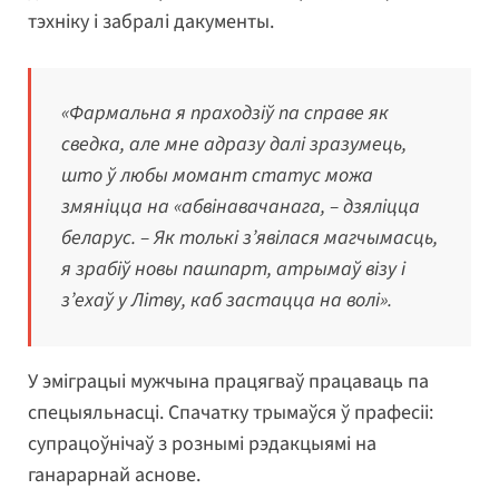
тэхніку і забралі дакументы.
«Фармальна я праходзіў па справе як
сведка, але мне адразу далі зразумець,
што ў любы момант статус можа
змяніцца на «абвінавачанага, – дзяліцца
беларус. – Як толькі з’явілася магчымасць,
я зрабіў новы пашпарт, атрымаў візу і
з’ехаў у Літву, каб застацца на волі».
У эміграцыі мужчына працягваў працаваць па
спецыяльнасці. Спачатку трымаўся ў прафесіі:
супрацоўнічаў з рознымі рэдакцыямі на
ганарарнай аснове.