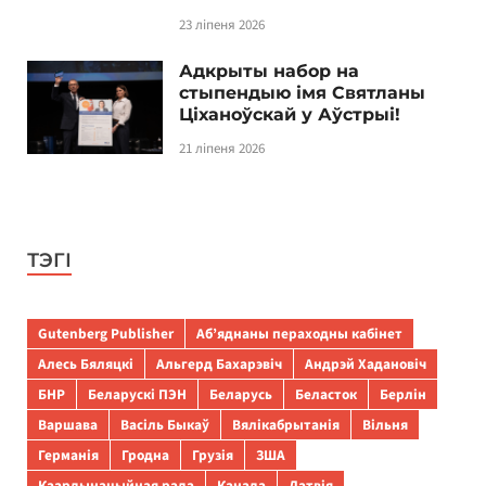
23 ліпеня 2026
Адкрыты набор на
стыпендыю імя Святланы
Ціханоўскай у Аўстрыі!
21 ліпеня 2026
ТЭГІ
Gutenberg Publisher
Аб’яднаны пераходны кабінет
Алесь Бяляцкі
Альгерд Бахарэвіч
Андрэй Хадановіч
БНР
Беларускі ПЭН
Беларусь
Беласток
Берлін
Варшава
Васіль Быкаў
Вялікабрытанія
Вільня
Германія
Гродна
Грузія
ЗША
Каардынацыйная рада
Канада
Латвія