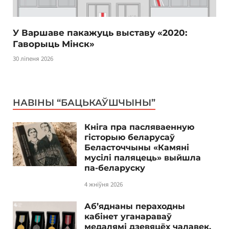
У Варшаве пакажуць выставу «2020:
Гаворыць Мінск»
30 ліпеня 2026
НАВІНЫ “БАЦЬКАЎШЧЫНЫ”
Кніга пра пасляваенную
гісторыю беларусаў
Беласточчыны «Камяні
мусілі паляцець» выйшла
па-беларуску
4 жніўня 2026
Аб’яднаны пераходны
кабінет уганараваў
медалямі дзевяцёх чалавек.