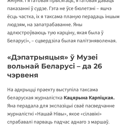
жніўня. І я гатовая прысягаць, я гатовая даваць
паказанні ў судзе. Гэта не ўсе бюлетэні – яшчэ
ёсць частка, іх я таксама планую перадаць іншым
людзям, на запатрабаванне. Яны
адлюстроўваюць тую карціну, якая была ў
Беларусі», – сцвердзіла былая палітзняволеная.
«Дэпатрыяцыя» ў Музеі
вольнай Беларусі – да 26
чэрвеня
На адкрыцці праекту выступіла таксама
беларуская журналістка
Кацярына Карпіцкая.
Яна перадала для экспазіцыі сваё пасведчанне
журналісткі «Нашай Нівы», якое «сілавікі»
спрабавалі парваць падчас аднаго з маршаў.