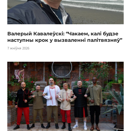
Валерый Кавалеўскі: “Чакаем, калі будзе
наступны крок у вызваленні палітвязняў”
7 жніўня 2026