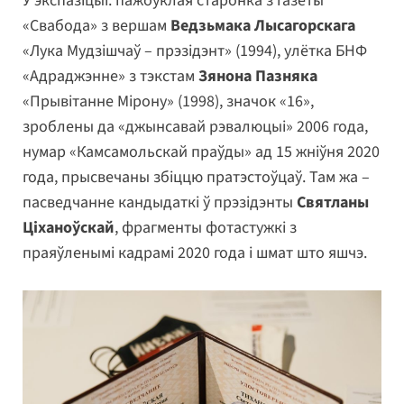
У экспазіцыі: пажоўклая старонка з газеты
«Свабода» з вершам
Ведзьмака Лысагорскага
«Лука Мудзішчаў – прэзідэнт» (1994), улётка БНФ
«Адраджэнне» з тэкстам
Зянона Пазняка
«Прывітанне Мірону» (1998), значок «16»,
зроблены да «джынсавай рэвалюцыі» 2006 года,
нумар «Камсамольскай праўды» ад 15 жніўня 2020
года, прысвечаны збіццю пратэстоўцаў. Там жа –
пасведчанне кандыдаткі ў прэзідэнты
Святланы
Ціханоўскай
, фрагменты фотастужкі з
праяўленымі кадрамі 2020 года і шмат што яшчэ.