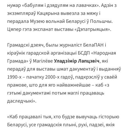
нумар «бабулям і дзядулям на лавачках». Адзін з
экзэмпляраў Кацярына вывезла за мяжу і
перадала Музею вольнай Беларусі ў Польшчы.
Цяпер гэта экспанат выставы «Дэпатрыяцыя».
Грамадскі дзеяч, былы журналіст БелаПАН і
кіраўнік гарадской арганізацыі БСДП «Народная
Грамада» ў Магілёве
Уладзімір Лапцэвіч
, які
перадаў для выставы шмат дакументаў і выданняў
1990-х – пачатку 2000-х гадоў, падкрэсліў у сваёй
прамове, што для яго найважнейшае – каб «з
гэтымі дакументамі потым маглі працаваць
даследчыкі».
«Каб працавалі тыя, хто будзе вывучаць гісторыю
Беларусі, усе грамадскія плыні, рухі, падзеі, якія