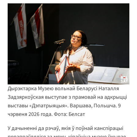
Дырэктарка Музею вольнай Беларусі Наталля
Задзяркоўская выступае з прамовай на адкрыцці
выставы «Дэпатрыяцыя». Варшава, Польшча. 9
чэрвеня 2026 года. Фота: Белсат
У дачыненні да рэчаў, якія ў поўнай канспірацыі
перапраўляліся за мяжу, кіраўніца музею ўжывае