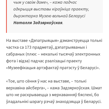
чым у сваім доме», – кажа падчас
адкрыцця выставы кіраўніца праекту,
дырэктарка Музею вольнай Беларусі
Наталля Задзяркоўская
.
На выставе «Дэпатрыяцыя» дэманструецца толькі
частка са 173 прадметаў, дэпатрыяваных і
сабраных (плюс – некалькі тысячаў электронных
фота і відэа) падчас рэалізацыі праекту
«Музеефікацыя артэфактаў пратэсту ў Беларусі».
«Тое, што сёння ў нас на выставе, – толькі
верхавіна айсберга», – кажа Задзяркоўская. Шмат
што не раскрываецца з меркаванняў бяспекі, бо
ўладальнікі шэрагу рэчаў знаходзяцца ў Беларусі.