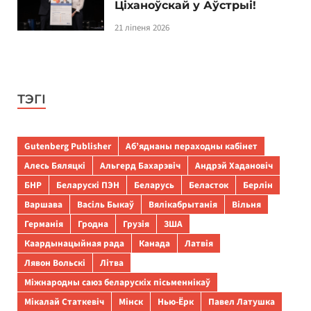
Ціханоўскай у Аўстрыі!
21 ліпеня 2026
ТЭГІ
Gutenberg Publisher
Аб’яднаны пераходны кабінет
Алесь Бяляцкі
Альгерд Бахарэвіч
Андрэй Хадановіч
БНР
Беларускі ПЭН
Беларусь
Беласток
Берлін
Варшава
Васіль Быкаў
Вялікабрытанія
Вільня
Германія
Гродна
Грузія
ЗША
Каардынацыйная рада
Канада
Латвія
Лявон Вольскі
Літва
Міжнародны саюз беларускіх пісьменнікаў
Мікалай Статкевіч
Мінск
Нью-Ёрк
Павел Латушка