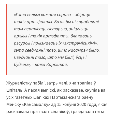
«Гэта вельмі важная справа – збіраць
такія артэфакты. Бо як бы ні спрабавалі
там перапісаць гісторыю, знішчыць
архівы і такія артэфакты, блакаваць
рэсурсы і прызнаваць іх «экстрэмісцкімі»,
гэта сведчанні таго, што насамрэч было.
Сведчанні таго, што мы былі, ёсць і
будзем», – кажа Карпіцкая.
Журналістку пабілі, затрымалі, яна трапіла ў
шпіталь. А пасля выпіскі, як расказвае, скупіла ва
ўсіх газетных шапіках Партызанскага раёну
Менску «Камсамолку» ад 15 жніўня 2020 года, якая
расказвала пра гвалт сілавікоў, і раздавала гэты