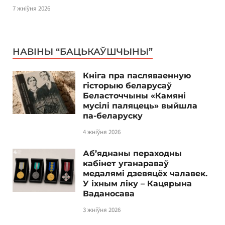
7 жніўня 2026
НАВІНЫ “БАЦЬКАЎШЧЫНЫ”
Кніга пра пасляваенную
гісторыю беларусаў
Беласточчыны «Камяні
мусілі паляцець» выйшла
па-беларуску
4 жніўня 2026
Аб’яднаны пераходны
кабінет уганараваў
медалямі дзевяцёх чалавек.
У іхным ліку – Кацярына
Ваданосава
3 жніўня 2026