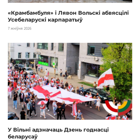
«Крамбамбуля» і Лявон Вольскі абвясцілі
Усебеларускі карпаратыў
7 жніўня 2026
У Вільні адзначаць Дзень годнасці
беларусаў