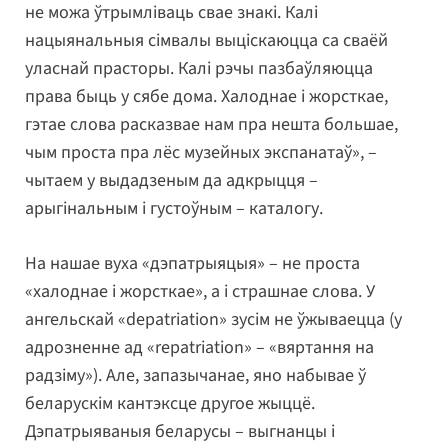
не можа ўтрымліваць свае знакі. Калі
нацыянальныя сімвалы выціскаюцца са сваёй
уласнай прасторы. Калі рэчы пазбаўляюцца
права быць у сябе дома. Халоднае і жорсткае,
гэтае слова расказвае нам пра нешта большае,
чым проста пра лёс музейных экспанатаў», –
чытаем у выдадзеным да адкрыцця –
арыгінальным і густоўным – каталогу.
На нашае вуха «дэпатрыяцыя» – не проста
«халоднае і жорсткае», а і страшнае слова. У
ангельскай «depatriation» зусім не ўжываецца (у
адрозненне ад «repatriation» – «вяртання на
радзіму»). Але, запазычанае, яно набывае ў
беларускім кантэксце другое жыццё.
Дэпатрыяваныя беларусы – выгнанцы і