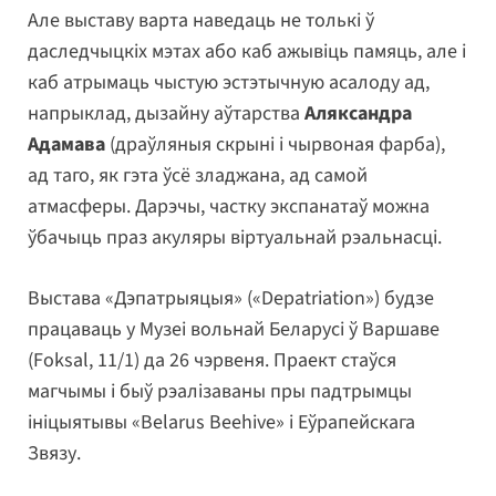
Але выставу варта наведаць не толькі ў
даследчыцкіх мэтах або каб ажывіць памяць, але і
каб атрымаць чыстую эстэтычную асалоду ад,
напрыклад, дызайну аўтарства
Аляксандра
Адамава
(драўляныя скрыні і чырвоная фарба),
ад таго, як гэта ўсё зладжана, ад самой
атмасферы. Дарэчы, частку экспанатаў можна
ўбачыць праз акуляры віртуальнай рэальнасці.
Выстава «Дэпатрыяцыя» («Depatriation») будзе
працаваць у Музеі вольнай Беларусі ў Варшаве
(Foksal, 11/1) да 26 чэрвеня. Праект стаўся
магчымы і быў рэалізаваны пры падтрымцы
ініцыятывы «Belarus Beehive» і Еўрапейскага
Звязу.