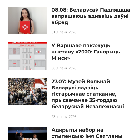
08.08: Беларусаў Падляшша
запрашаюць аднавіць даўні
абрад
31 ліпеня 2026
У Варшаве пакажуць
выставу «2020: Гаворыць
Мінск»
30 ліпеня 2026
27.07: Музей Вольнай
Беларусі ладзіць
гістарычнае спатканне,
прысвечанае 35-годдзю
беларускай Незалежнасці
23 ліпеня 2026
Адкрыты набор на
стыпендыю імя Святланы