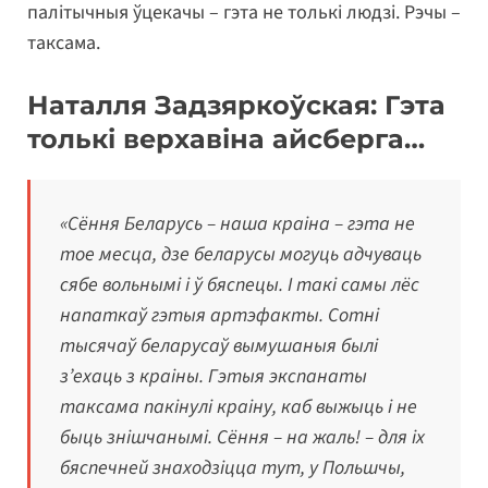
палітычныя ўцекачы – гэта не толькі людзі. Рэчы –
таксама.
Наталля Задзяркоўская: Гэта
толькі верхавіна айсберга…
«Сёння Беларусь – наша краіна – гэта не
тое месца, дзе беларусы могуць адчуваць
сябе вольнымі і ў бяспецы. І такі самы лёс
напаткаў гэтыя артэфакты. Сотні
тысячаў беларусаў вымушаныя былі
з’ехаць з краіны. Гэтыя экспанаты
таксама пакінулі краіну, каб выжыць і не
быць знішчанымі. Сёння – на жаль! – для іх
бяспечней знаходзіцца тут, у Польшчы,