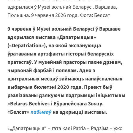
адкрылася ў Музеі вольнай Беларусі. Варшава,
Польшча. 9 чэрвеня 2026 года. Фота: Белсат
9 чэрвеня ў Музеі вольнай Беларусі ў Варшаве
адкрылася выстава «Дэпатрыяцыя»
(«Depatriation»), на якой экспануюцца
ўратаваныя артэфакты гісторыі беларускіх
пратэстаў. У музейнай прасторы пахне дрэвам,
чырвонай фарбай і попелам. Адно з
цэнтральных месцаў займаюць напаўспаленыя
выбарчыя бюлетэні 2020 года. Праект быў
рэалізаваны дзякуючы падтрымцы ініцыятывы
«Belarus Beehive» і Еўрапейскага Звязу.
«Белсат»
пабываў
на адкрыцці выставы.
«„Дэпатрыяцыя“ – гэта калі Patria – Радзіма – ужо