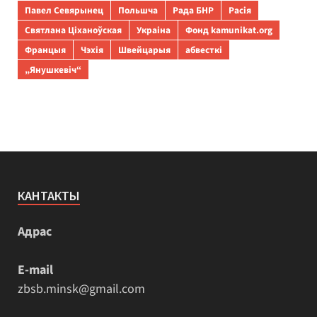
Павел Севярынец
Польшча
Рада БНР
Расія
Святлана Ціханоўская
Украіна
Фонд kamunikat.org
Францыя
Чэхія
Швейцарыя
абвесткі
„Янушкевіч“
КАНТАКТЫ
Адрас
E-mail
zbsb.minsk@gmail.com