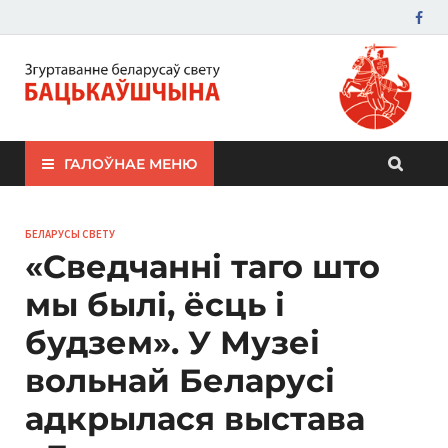
ЗБС "Бацькаўшчына"
ГАЛОЎНАЕ МЕНЮ
БЕЛАРУСЫ СВЕТУ
«Сведчанні таго што
мы былі, ёсць і
будзем». У Музеі
вольнай Беларусі
адкрылася выстава