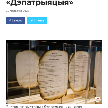
«Дэпатрыяцыя»
12 чэрвеня 2026
SHARE
TWEET
Экспанат выставы «Дэпатрыяцыя», якая