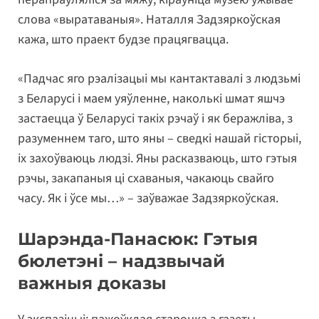
слова «выратаваныя». Наталля Задзяркоўская
кажа, што праект будзе працягвацца.
«Падчас яго рэалізацыі мы кантактавалі з людзьмі
з Беларусі і маем уяўленне, наколькі шмат яшчэ
застаецца ў Беларусі такіх рэчаў і як беражліва, з
разуменнем таго, што яны – сведкі нашай гісторыі,
іх захоўваюць людзі. Яны расказваюць, што гэтыя
рэчы, закапаныя ці схаваныя, чакаюць свайго
часу. Як і ўсе мы…» – заўважае Задзяркоўская.
Шарэнда-Панасюк: Гэтыя
бюлетэні – надзвычай
важныя доказы