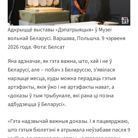
Адкрыццё выставы «Дэпатрыяцыя» ў Музеі
вольнай Беларусі. Варшава, Польшча. 9 чэрвеня
2026 года. Фота: Белсат
Яна адзначае, як гэта важна, што, хай і не ў
Беларусі, але – побач з Беларуссю, з’явілася
нарэшце месца, куды можна перадаць гэтыя
артэфакты, якія ўжо і не артэфакты нават, а
«доказы ў тым трыбунале, які рана ці позна
адбудзецца ў Беларусі».
«Гэта надзвычай важныя доказы. І я пацвярджаю,
што гэтыя бюлетэні я атрымала неўзабаве пасля 9