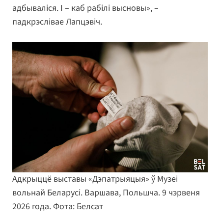
адбываліся. І – каб рабілі высновы», –
падкрэслівае Лапцэвіч.
Адкрыццё выставы «Дэпатрыяцыя» ў Музеі
вольнай Беларусі. Варшава, Польшча. 9 чэрвеня
2026 года. Фота: Белсат