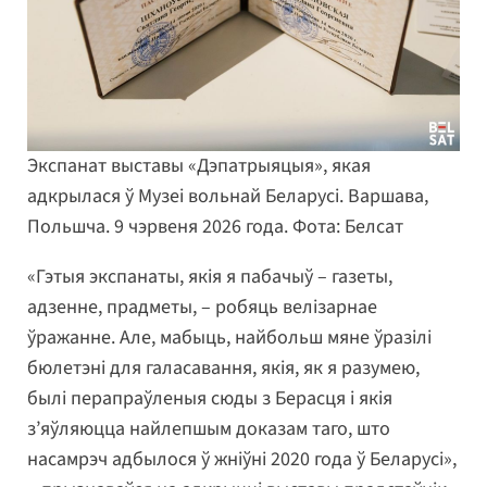
Экспанат выставы «Дэпатрыяцыя», якая
адкрылася ў Музеі вольнай Беларусі. Варшава,
Польшча. 9 чэрвеня 2026 года. Фота: Белсат
«Гэтыя экспанаты, якія я пабачыў – газеты,
адзенне, прадметы, – робяць велізарнае
ўражанне. Але, мабыць, найбольш мяне ўразілі
бюлетэні для галасавання, якія, як я разумею,
былі перапраўленыя сюды з Берасця і якія
з’яўляюцца найлепшым доказам таго, што
насамрэч адбылося ў жніўні 2020 года ў Беларусі»,