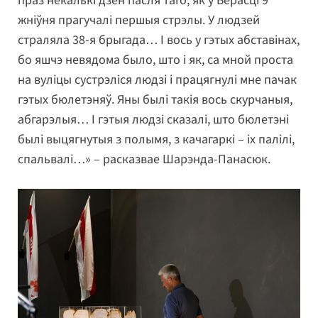
праз некалькі дзён пасля таго, як у Берасці 9
жніўня прагучалі першыя стрэлы. У людзей
страляла 38-я брыгада… І вось у гэтых абставінах,
бо яшчэ невядома было, што і як, са мной проста
на вуліцы сустрэліся людзі і працягнулі мне пачак
гэтых бюлетэняў. Яны былі такія вось скурчаныя,
абгарэлыя… І гэтыя людзі сказалі, што бюлетэні
былі выцягнутыя з полымя, з качагаркі – іх палілі,
спальвалі…» – расказвае Шарэнда-Панасюк.