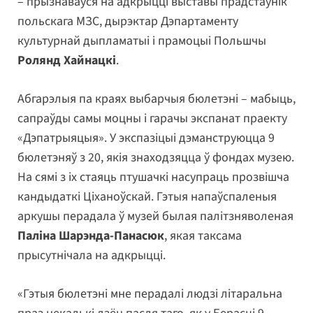
– прызнаваўся на адкрыцці выставы прадстаўнік
польскага МЗС, дырэктар Дэпартаменту
культурнай дыпламатыі і прамоцыі Польшчы
Ролянд Хайнацкі
.
Абгарэлыя па краях выбарчыя бюлетэні – мабыць,
сапраўды самы моцны і гарачы экспанат праекту
«Дэпатрыяцыя». У экспазіцыі дэманструюцца 9
бюлетэняў з 20, якія знаходзяцца ў фондах музею.
На сямі з іх стаяць птушачкі насупраць прозвішча
кандыдаткі Ціханоўскай. Гэтыя напаўспаленыя
аркушы перадала ў музей былая палітзняволеная
Паліна Шарэнда-Панасюк
, якая таксама
прысутнічала на адкрыцці.
«Гэтыя бюлетэні мне перадалі людзі літаральна