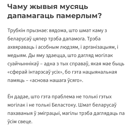
Чаму жывыя мусяць
дапамагаць памерлым?
Трубкін прызнае: вядома, што шмат каму з
беларусаў цяпер трэба дапамога. Трэба
ахвяраваць і асобным людзям, і арганізацыям, і
медыям. Ды яму здаецца, што дагляд могілак
суайчыннікаў – адна з тых справаў, якая мае быць
«сферай інтарэсаў усіх», бо гэта нацыянальная
памяць – «аснова нашага ўсяго».
Ён дадае, што гэта праблема не толькі гэтых
могілак і не толькі Беластоку. Шмат беларусаў
пахаваныя ў эміграцыі, магілы трэба даглядаць па
ўсім свеце.