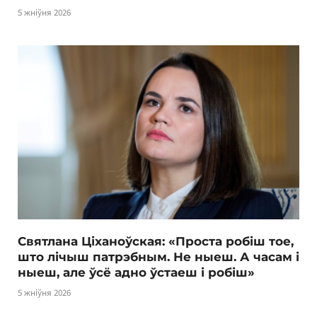
5 жніўня 2026
Святлана Ціханоўская: «Проста робіш тое,
што лічыш патрэбным. Не ныеш. А часам і
ныеш, але ўсё адно ўстаеш і робіш»
5 жніўня 2026