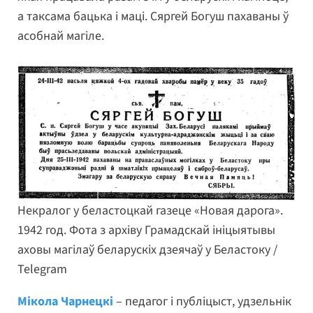
а таксама бацька і маці. Сяргей Богуш пахаваны ў
асобнай магіле.
Некралог у беластоцкай газеце «Новая дарога».
1942 год. Фота з архіву Грамадскай ініцыятывы
аховы магілаў беларускіх дзеячаў у Беластоку /
Telegram
Мікола Чарнецкі
– педагог і публіцыст, удзельнік