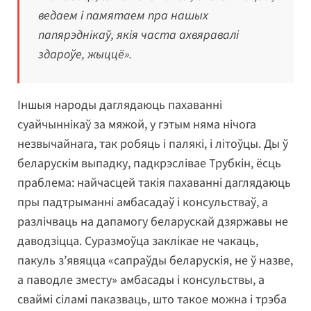
ведаем і памятаем пра нашых
папярэднікаў, якія часта ахвяравалі
здароўе, жыццё».
Іншыя народы даглядаюць пахаванні
суайчыннікаў за мяжой, у гэтым няма нічога
незвычайнага, так робяць і палякі, і літоўцы. Ды ў
беларускім выпадку, падкрэслівае Трубкін, ёсць
праблема: найчасцей такія пахаванні даглядаюць
пры падтрыманні амбасадаў і консульстваў, а
разлічваць на дапамогу беларускай дзяржавы не
даводзіцца. Суразмоўца заклікае не чакаць,
пакуль з’явяцца «сапраўды беларускія, не ў назве,
а паводле зместу» амбасады і консульствы, а
сваймі сіламі паказваць, што такое можна і трэба