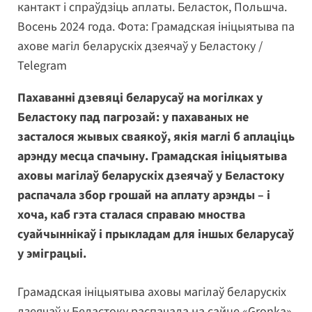
кантакт і спраўдзіць аплаты. Беласток, Польшча.
Восень 2024 года. Фота: Грамадская ініцыятыва па
ахове магіл беларускіх дзеячаў у Беластоку /
Telegram
Пахаванні дзевяці беларусаў на могілках у
Беластоку пад пагрозай: у пахаваных не
засталося жывых сваякоў, якія маглі б аплаціць
арэнду месца спачыну. Грамадская ініцыятыва
аховы магілаў беларускіх дзеячаў у Беластоку
распачала збор грошай на аплату арэнды – і
хоча, каб гэта сталася справаю мноства
суайчыннікаў і прыкладам для іншых беларусаў
у эміграцыі.
Грамадская ініцыятыва аховы магілаў беларускіх
дзеячаў у Беластоку распачала на сайце «Gronka»