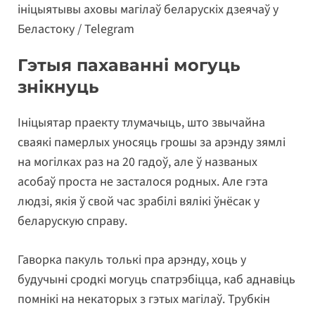
ініцыятывы аховы магілаў беларускіх дзеячаў у
Беластоку / Telegram
Гэтыя пахаванні могуць
знікнуць
Ініцыятар праекту тлумачыць, што звычайна
сваякі памерлых уносяць грошы за арэнду зямлі
на могілках раз на 20 гадоў, але ў названых
асобаў проста не засталося родных. Але гэта
людзі, якія ў свой час зрабілі вялікі ўнёсак у
беларускую справу.
Гаворка пакуль толькі пра арэнду, хоць у
будучыні сродкі могуць спатрэбіцца, каб аднавіць
помнікі на некаторых з гэтых магілаў. Трубкін