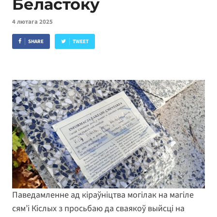
Беластоку
4 лютага 2025
SHARE
TWEET
Паведамленне ад кіраўніцтва могілак на магіле
сям’і Кіслых з просьбаю да сваякоў выйсці на