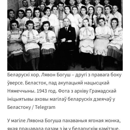
Беларускі хор. Лявон Богуш – другі з правага боку
ўверсе. Беласток, пад акупацыяй нацысцкай
Нямеччыны. 1943 год. Фота з архіву Грамадскай
ініцыятывы аховы магілаў беларускіх дзеячаў у
Беластоку / Telegram
У магіле Лявона Богуша пахаваныя ягоная жонка,
якая працавала разам з ім у беларускім камітэце,