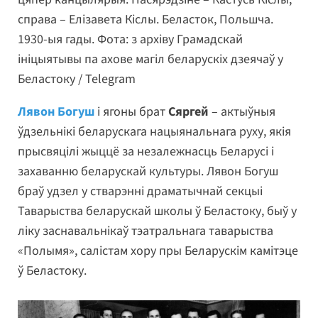
справа – Елізавета Кіслы. Беласток, Польшча.
1930-ыя гады. Фота: з архіву Грамадскай
ініцыятывы па ахове магіл беларускіх дзеячаў у
Беластоку / Telegram
Лявон Богуш
і ягоны брат
Сяргей
– актыўныя
ўдзельнікі беларускага нацыянальнага руху, якія
прысвяцілі жыццё за незалежнасць Беларусі і
захаванню беларускай культуры. Лявон Богуш
браў удзел у стварэнні драматычнай секцыі
Таварыства беларускай школы ў Беластоку, быў у
ліку заснавальнікаў тэатральнага таварыства
«Полымя», салістам хору пры Беларускім камітэце
ў Беластоку.