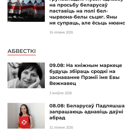
на просьбу беларусаў
паставіць на полі бел-
чырвона-белы сьцяг. Яны
ня супраць, але ёсьць нюанс
16 ліпеня 2026
АБВЕСТКІ
09.08: На кніжным маркеце
будуць збіраць сродкі на
заснаванне Прэміі імя Евы
Вежнавец
3 жніўня 2026
08.08: Беларусаў Падляшша
запрашаюць аднавіць даўні
абрад
31 ліпеня 2026