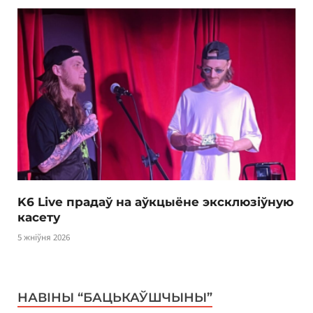
K6 Live прадаў на аўкцыёне эксклюзіўную
касету
5 жніўня 2026
НАВІНЫ “БАЦЬКАЎШЧЫНЫ”