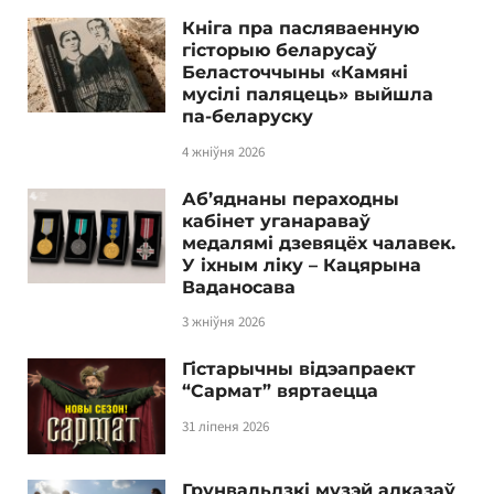
Кніга пра пасляваенную
гісторыю беларусаў
Беласточчыны «Камяні
мусілі паляцець» выйшла
па-беларуску
4 жніўня 2026
Аб’яднаны пераходны
кабінет уганараваў
медалямі дзевяцёх чалавек.
У іхным ліку – Кацярына
Ваданосава
3 жніўня 2026
Гістарычны відэапраект
“Сармат” вяртаецца
31 ліпеня 2026
Грунвальдзкі музэй адказаў