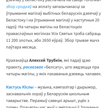
збор сродкаў
на аплату запазычанасці за
ўтрыманне магілаў выбітных беларускіх дзеячаў у
Беластоку і на ўтрыманне магілаў у наступныя 20
гадоў. На чатыры магілы на беластоцкіх
праваслаўных могілках Усіх Святых трэба сабраць
11 200 злотых, або 2650 еўраў. Збор трывае яшчэ
паўтара месяца.
Краязнаўца
Аляксей Трубкін
, які падаў ідэю
праекту,
расказвае
«Белсату», што вядзецца пра
чатыры магілы, у якіх пахаваныя дзевяць чалавек.
Кастусь Кіслы
– музыка, кампазітар і дырыжор,
заснавальнік хораў у Беларускім школьным
таварыстве. Перажыў савецкі арышт, уцёк з
турмы. Працяглы час жыў у эміграцыі ў Злучаных