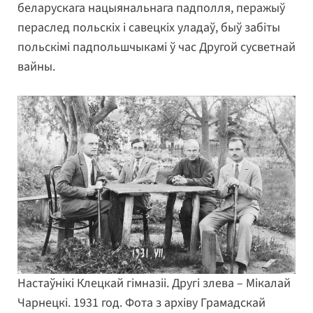
беларускага нацыянальнага падполля, перажыў
пераслед польскіх і савецкіх уладаў, быў забіты
польскімі падпольшчыкамі ў час Другой сусветнай
вайны.
Настаўнікі Клецкай гімназіі. Другі злева – Мікалай
Чарнецкі. 1931 год. Фота з архіву Грамадскай