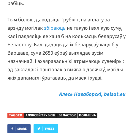
рабіць.
Тым больш, даводзіць Трубкін, на аплату за
арэнду могілак
збіраюць
не такую і вялікую суму,
калі падзяліць яе хаця б на колькасць беларусаў у
Беластоку. Калі дадаць да іх беларусаў хаця б у
Варшаве, сума 2650 еўраў выглядае зусім
нязначнай. І ахвяравальнікі атрымаюць сувеніры:
ад закладак і паштовак з выяваю дзеячаў, магілы
якіх дапамаглі ўратаваць, да маек і худзі.
Алесь Наваборскі, belsat.eu
TAGGED
АЛЯКСЕЙ ТРУБКІН
БЕЛАСТОК
ПОЛЬШЧА
SHARE
TWEET