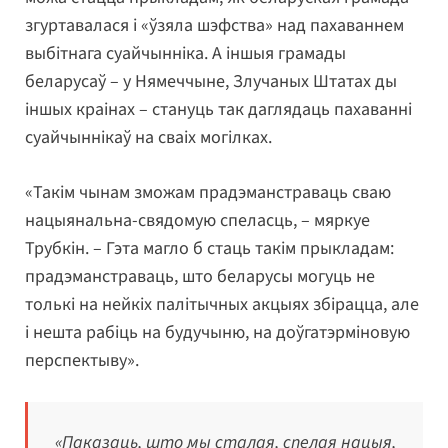
згуртавалася і «ўзяла шэфства» над пахаваннем
выбітнага суайчынніка. А іншыя грамады
беларусаў – у Нямеччыне, Злучаных Штатах ды
іншых краінах – стануць так даглядаць пахаванні
суайчыннікаў на сваіх могілках.
«Такім чынам зможам прадэманстраваць сваю
нацыянальна-свядомую спеласць, – мяркуе
Трубкін. – Гэта магло б стаць такім прыкладам:
прадэманстраваць, што беларусы могуць не
толькі на нейкіх палітычных акцыях збірацца, але
і нешта рабіць на будучыню, на доўгатэрміновую
перспектыву».
«Паказаць, што мы сталая, спелая нацыя,