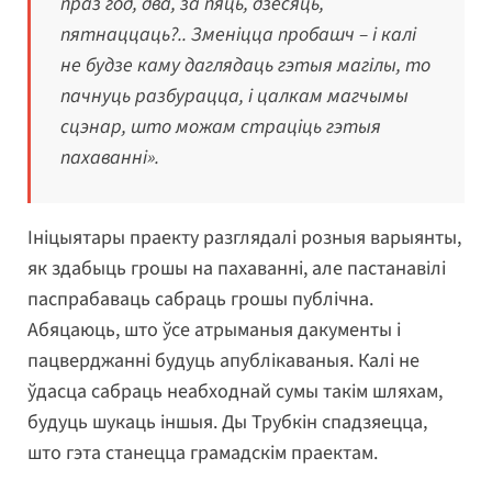
праз год, два, за пяць, дзесяць,
пятнаццаць?.. Зменіцца пробашч – і калі
не будзе каму даглядаць гэтыя магілы, то
пачнуць разбурацца, і цалкам магчымы
сцэнар, што можам страціць гэтыя
пахаванні».
Ініцыятары праекту разглядалі розныя варыянты,
як здабыць грошы на пахаванні, але пастанавілі
паспрабаваць сабраць грошы публічна.
Абяцаюць, што ўсе атрыманыя дакументы і
пацверджанні будуць апублікаваныя. Калі не
ўдасца сабраць неабходнай сумы такім шляхам,
будуць шукаць іншыя. Ды Трубкін спадзяецца,
што гэта станецца грамадскім праектам.