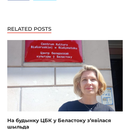
RELATED POSTS
На будынку ЦБК у Беластоку з’явілася
шыльда