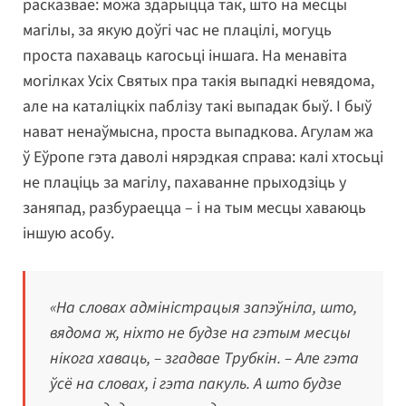
расказвае: можа здарыцца так, што на месцы
магілы, за якую доўгі час не плацілі, могуць
проста пахаваць кагосьці іншага. На менавіта
могілках Усіх Святых пра такія выпадкі невядома,
але на каталіцкіх паблізу такі выпадак быў. І быў
нават ненаўмысна, проста выпадкова. Агулам жа
ў Еўропе гэта даволі нярэдкая справа: калі хтосьці
не плаціць за магілу, пахаванне прыходзіць у
заняпад, разбураецца – і на тым месцы хаваюць
іншую асобу.
«На словах адміністрацыя запэўніла, што,
вядома ж, ніхто не будзе на гэтым месцы
нікога хаваць, – згадвае Трубкін. – Але гэта
ўсё на словах, і гэта пакуль. А што будзе