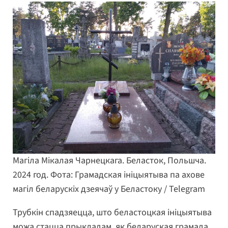
Магіла Мікалая Чарнецкага. Беласток, Польшча.
2024 год. Фота: Грамадская ініцыятыва па ахове
магіл беларускіх дзеячаў у Беластоку / Telegram
Трубкін спадзяецца, што беластоцкая ініцыятыва
можа стацца прыкладам, як беларуская грамада