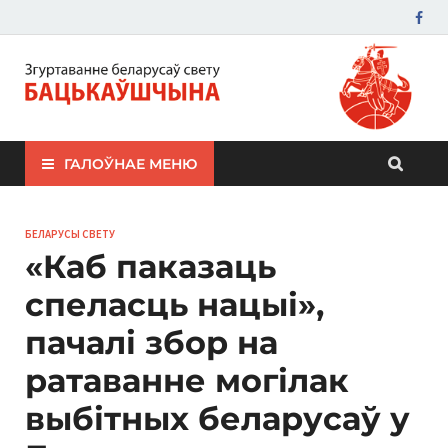
ЗБС "Бацькаўшчына"
ГАЛОЎНАЕ МЕНЮ
БЕЛАРУСЫ СВЕТУ
«Каб паказаць
спеласць нацыі»,
пачалі збор на
ратаванне могілак
выбітных беларусаў у