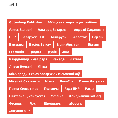
ТЭГІ
Gutenberg Publisher
Аб’яднаны пераходны кабінет
Алесь Бяляцкі
Альгерд Бахарэвіч
Андрэй Хадановіч
БНР
Беларускі ПЭН
Беларусь
Беласток
Берлін
Варшава
Васіль Быкаў
Вялікабрытанія
Вільня
Германія
Гродна
Грузія
ЗША
Каардынацыйная рада
Канада
Латвія
Лявон Вольскі
Літва
Міжнародны саюз беларускіх пісьменнікаў
Мікалай Статкевіч
Мінск
Нью-Ёрк
Павел Латушка
Павел Севярынец
Польшча
Рада БНР
Расія
Святлана Ціханоўская
Украіна
Фонд kamunikat.org
Францыя
Чэхія
Швейцарыя
абвесткі
„Янушкевіч“