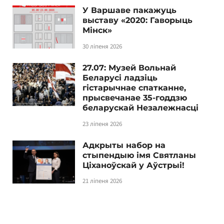
У Варшаве пакажуць
выставу «2020: Гаворыць
Мінск»
30 ліпеня 2026
27.07: Музей Вольнай
Беларусі ладзіць
гістарычнае спатканне,
прысвечанае 35-годдзю
беларускай Незалежнасці
23 ліпеня 2026
Адкрыты набор на
стыпендыю імя Святланы
Ціханоўскай у Аўстрыі!
21 ліпеня 2026