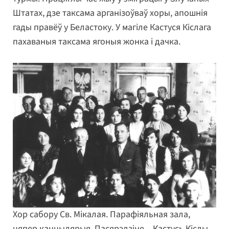
Штатах, дзе таксама арганізоўваў хоры, апошнія
гады правёў у Беластоку. У магіле Кастуся Кіслага
пахаваныя таксама ягоныя жонка і дачка.
Хор сабору Св. Мікалая. Парафіяльная зала,
цяпер канцылярыя. Пасярэдзіне – Кастусь Кіслы,