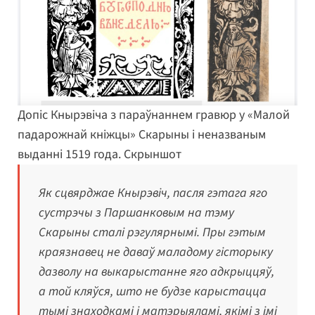
Допіс Кнырэвіча з параўнаннем гравюр у «Малой
падарожнай кніжцы» Скарыны і неназваным
выданні 1519 года. Скрыншот
Як сцвярджае Кнырэвіч, пасля гэтага яго
сустрэчы з Паршанковым на тэму
Скарыны сталі рэгулярнымі. Пры гэтым
краязнавец не даваў маладому гісторыку
дазволу на выкарыстанне яго адкрыццяў,
а той кляўся, што не будзе карыстацца
тымі знаходкамі і матэрыяламі, якімі з імі