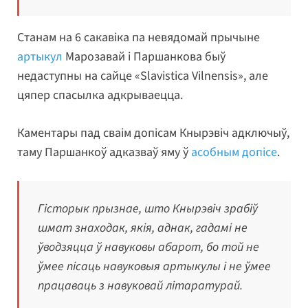
Станам на 6 сакавіка па невядомай прычыне
артыкул
Марозавай і Паршанкова быў
недаступны на сайце «Slavistica Vilnensis», але
цяпер спасылка адкрываецца.
Каментары пад сваім допісам Кнырэвіч адключыў,
таму Паршанкоў адказваў яму ў
асобным допісе
.
Гісторык прызнае, што Кнырэвіч зрабіў
шмат знаходак, якія, аднак, гадамі не
ўводзяцца ў навуковы абарот, бо той не
ўмее пісаць навуковыя артыкулы і не ўмее
працаваць з навуковай літаратурай.