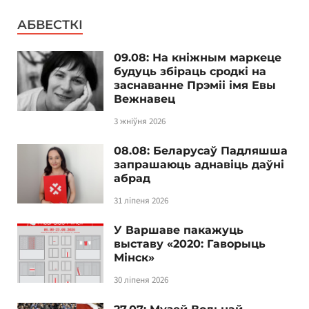
АБВЕСТКІ
09.08: На кніжным маркеце
будуць збіраць сродкі на
заснаванне Прэміі імя Евы
Вежнавец
3 жніўня 2026
08.08: Беларусаў Падляшша
запрашаюць аднавіць даўні
абрад
31 ліпеня 2026
У Варшаве пакажуць
выставу «2020: Гаворыць
Мінск»
30 ліпеня 2026