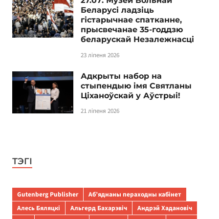
27.07: Музей Вольнай
Беларусі ладзіць
гістарычнае спатканне,
прысвечанае 35-годдзю
беларускай Незалежнасці
23 ліпеня 2026
Адкрыты набор на
стыпендыю імя Святланы
Ціханоўскай у Аўстрыі!
21 ліпеня 2026
ТЭГІ
Gutenberg Publisher
Аб’яднаны пераходны кабінет
Алесь Бяляцкі
Альгерд Бахарэвіч
Андрэй Хадановіч