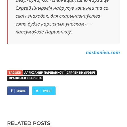
Безумоўна, калі станецца, што нарэшце
Сяргей Кнырэвіч надрукуе хоць нешта са
сваіх знаходак, для скарыназнаўства
гэта будзе карысным унёскам», —
падсумоўвае Паршанкоў.
nashaniva.com
TAGGED
АЛЯКСАНДР ПАРШАНКОЎ
СЯРГЕЙ КНЫРЭВІЧ
ФРАНЦЫСК СКАРЫНА
SHARE
TWEET
RELATED POSTS