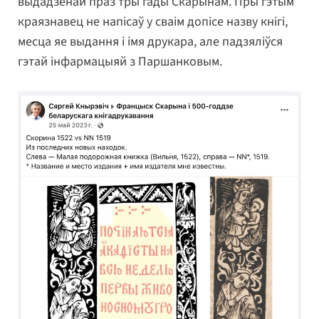
выдадзенай праз тры гады Скарынам. Пры гэтым
краязнавец не напісаў у сваім допісе назву кнігі,
месца яе выдання і імя друкара, але падзяліўся
гэтай інфармацыяй з Паршанковым.