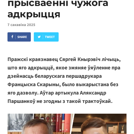
прысваенні чужога
адкрыцця
7 сакавіка 2025
SHARE
TWEET
Пражскі краязнавец Сяргей Кнырэвіч лічыць,
што яго адкрыццё, якое змяняе ўяўленне пра
дзейнасць беларускага першадрукара
Францыска Скарыны, было выкарыстана без
яго дазволу. Аўтар артыкула Аляксандр
Паршанкоў не згодны з такой трактоўкай.