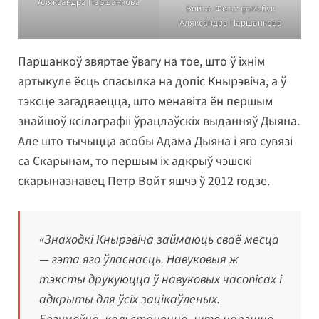
Аляксандра Паршанкова
Войта. Фота: фэйсбук
Аляксандра Паршанкова
Паршанкоў звяртае ўвагу на тое, што ў іхнім
артыкуле ёсць спасылка на допіс Кнырэвіча, а ў
тэксце загадваецца, што менавіта ён першым
знайшоў ксілаграфіі ўрацлаўскіх выданняў Дыяна.
Але што тычыцца асобы Адама Дыяна і яго сувязі
са Скарынам, то першым іх адкрыў чэшскі
скарыназнавец Петр Войт яшчэ ў 2012 годзе.
«Знаходкі Кнырэвіча займаюць сваё месца
— гэта яго ўласнасць. Навуковыя ж
тэксты друкуюцца ў навуковых часопісах і
адкрыты для ўсіх зацікаўленых.