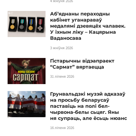
4 жніўня 2026
Аб’яднаны пераходны
кабінет уганараваў
медалямі дзевяцёх чалавек.
У іхным ліку – Кацярына
Ваданосава
3 жніўня 2026
Гістарычны відэапраект
“Сармат” вяртаецца
31 ліпеня 2026
Грунвальдзкі музэй адказаў
на просьбу беларусаў
паставіць на полі бел-
чырвона-белы сьцяг. Яны
ня супраць, але ёсьць нюанс
16 ліпеня 2026