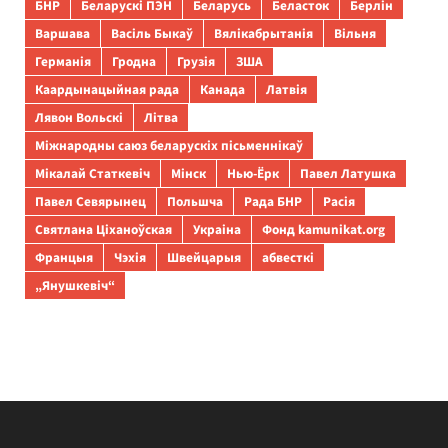
БНР
Беларускі ПЭН
Беларусь
Беласток
Берлін
Варшава
Васіль Быкаў
Вялікабрытанія
Вільня
Германія
Гродна
Грузія
ЗША
Каардынацыйная рада
Канада
Латвія
Лявон Вольскі
Літва
Міжнародны саюз беларускіх пісьменнікаў
Мікалай Статкевіч
Мінск
Нью-Ёрк
Павел Латушка
Павел Севярынец
Польшча
Рада БНР
Расія
Святлана Ціханоўская
Украіна
Фонд kamunikat.org
Францыя
Чэхія
Швейцарыя
абвесткі
„Янушкевіч“