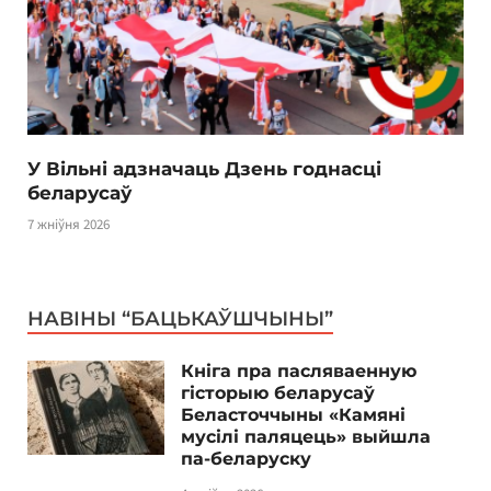
У Вільні адзначаць Дзень годнасці
беларусаў
7 жніўня 2026
НАВІНЫ “БАЦЬКАЎШЧЫНЫ”
Кніга пра пасляваенную
гісторыю беларусаў
Беласточчыны «Камяні
мусілі паляцець» выйшла
па-беларуску