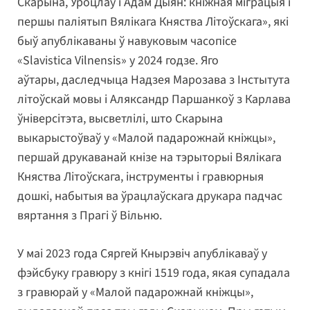
Скарына, Уроцлаў і Адам Дыян: кніжная міграцыя і
першы паліятып Вялікага Княства Літоўскага», які
быў апублікаваны ў навуковым часопісе
«Slavistica Vilnensis» у 2024 годзе. Яго
аўтары, даследчыца Надзея Марозава з Інстытута
літоўскай мовы і Аляксандр Паршанкоў з Карлава
ўніверсітэта, высветлілі, што Скарына
выкарыстоўваў у «Малой падарожнай кніжцы»,
першай друкаванай кнізе на тэрыторыі Вялікага
Княства Літоўскага, інструменты і гравюрныя
дошкі, набытыя ва ўрацлаўскага друкара падчас
вяртання з Прагі ў Вільню.
У маі 2023 года Сяргей Кнырэвіч апублікаваў у
фэйсбуку гравюру з кнігі 1519 года, якая супадала
з гравюрай у «Малой падарожнай кніжцы»,