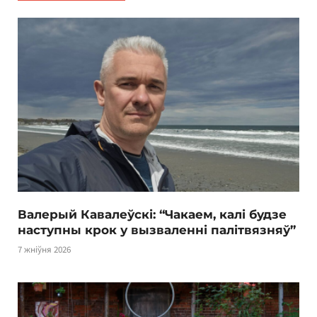
Валерый Кавалеўскі: “Чакаем, калі будзе
наступны крок у вызваленні палітвязняў”
7 жніўня 2026