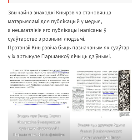
Звычайна знаходкі Кнырэвіча становяцца
матэрыяламі для публікацый у медыя,
а нешматлікія яго публікацыі напісаны ў
суаўтарстве з рознымі людзьмі.
Прэтэнзіі Кнырэвіча быць пазначаным як суаўтар
у іх артыкуле Паршанкоў лічыць дзіўнымі.
Згадка пра ўклад Сяргея
Кнырэвіча ў навуковым
Згадка пра друкара Адама
артыкуле Марозавай і
Дыяна ў кнізе чэшскага
Паршанкова. Фота: фэйсбук
скарыназнаўца Пятра