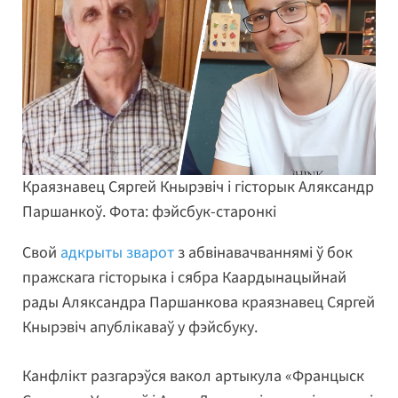
Краязнавец Сяргей Кнырэвіч і гісторык Аляксандр
Паршанкоў. Фота: фэйсбук-старонкі
Свой
адкрыты зварот
з абвінавачваннямі ў бок
пражскага гісторыка і сябра Каардынацыйнай
рады Аляксандра Паршанкова краязнавец Сяргей
Кнырэвіч апублікаваў у фэйсбуку.
Канфлікт разгарэўся вакол артыкула «Францыск