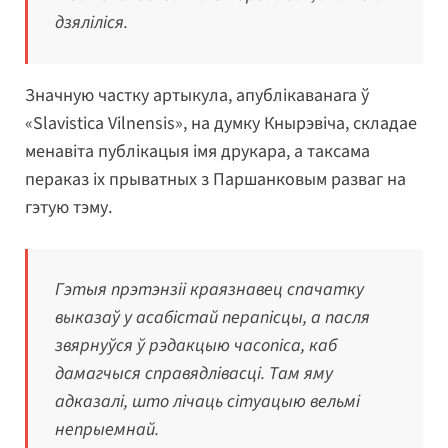
дзяліліся.
Значную частку артыкула, апублікаванага ў
«Slavistica Vilnensis», на думку Кнырэвіча, складае
менавіта публікацыя імя друкара, а таксама
пераказ іх прыватных з Паршанковым разваг на
гэтую тэму.
Гэтыя прэтэнзіі краязнавец спачатку
выказаў у асабістай перапісцы, а пасля
звярнуўся ў рэдакцыю часопіса, каб
дамагчыся справядлівасці. Там яму
адказалі, што лічаць сітуацыю вельмі
непрыемнай.