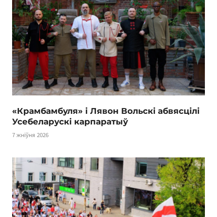
«Крамбамбуля» і Лявон Вольскі абвясцілі
Усебеларускі карпаратыў
7 жніўня 2026