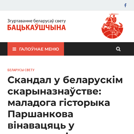
ЗБС "Бацькаўшчына"
ГАЛОЎНАЕ МЕНЮ
БЕЛАРУСЫ СВЕТУ
Скандал у беларускім
скарыназнаўстве:
маладога гісторыка
Паршанкова
вінавацяць у