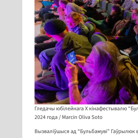
Гледачы юбілейнага Х кінафестывалю “Буль
2024 года / Marcin Oliva Soto
Вызваліўшыся ад “Бульбамуві” Гаўрылюк 