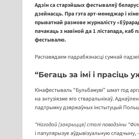
Адзін са старэйшых фестываляў беларус
дзейнасць. Пра гэта арт-менеджар і кін
прыватнай размове журналісту «Еўрарад
пачакаць з навіной да 1 лістапада, каб
фестывалю.
Распавядаем падрабязнасці сумнай падзеі
“Бегаць за імі і прасіць 
Кінафестываль “Бульбамуві” шмат год арг
на энтузіязме яго стваральнікаў. Аднаўле
падтрымку дзяржаўных інстытуцый Польшч
“Нагодай [закрыцця] сталі паводзіны “Філ
і папулярызуе аўдывізуальную спадчыну,