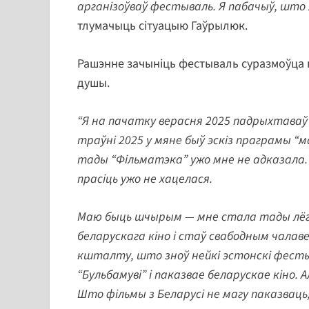
арганізоўваў фестываль. Я пабачыў, што 
тлумачыць сітуацыю Гаўрылюк.
Рашэнне зачыніць фестываль суразмоўца п
душы.
“Я на пачатку верасня 2025 падрыхтава
траўні 2025 у мяне быў эскіз праграмы “ма
тады “Фільматэка” ужо мне не адказала. Т
прасіць ужо не хацелася.
Маю быць шчырым — мне стала тады лёгк
беларускага кіно і стаў свабодным чала
кшталту, што зноў нейкі эстонскі фесты
“Бульбамуві” і паказвае беларускае кіно.
Што фільмы з Беларусі не магу паказваць,