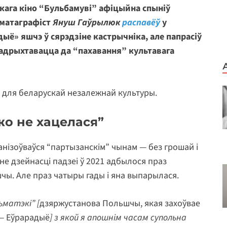
кага кіно “Бульбамуві” афіцыйна спыніў
ематаграфіст
Януш Гаўрылюк
распавёў
у
ыё» яшчэ ў сярэдзіне кастрычніка, але папрасіў
 падрыхтавацца да “пахавання” культавага
 для беларускай незалежнай культуры.
ужо не хацелася”
анізоўваўся “партызанскім” чынам — без грошай і
нне дзейнасці падзеі ў 2021 адбылося праз
ы. Але праз чатыры гады і яна выпарылася.
ьматэкі” [
дзяржустанова Польшчы, якая захоўвае
 — Еўрарадыё
] з якой я апошнім часам супольна