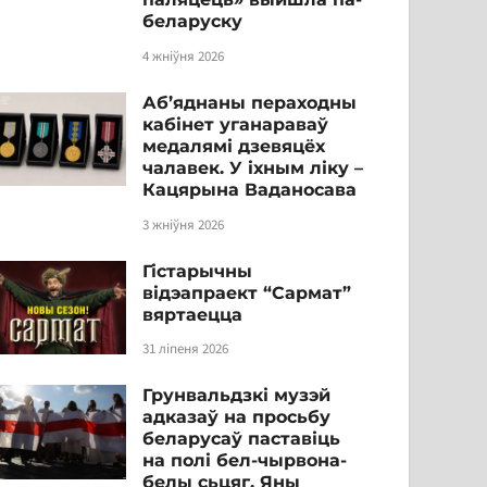
беларуску
4 жніўня 2026
Аб’яднаны пераходны
кабінет уганараваў
медалямі дзевяцёх
чалавек. У іхным ліку –
Кацярына Ваданосава
3 жніўня 2026
Гістарычны
відэапраект “Сармат”
вяртаецца
31 ліпеня 2026
Грунвальдзкі музэй
адказаў на просьбу
беларусаў паставіць
на полі бел-чырвона-
белы сьцяг. Яны