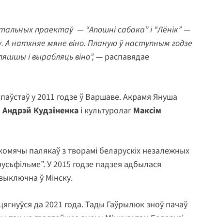
нтальных праектаў — “Апошні сабака” і “Лёнік” —
А натхняе мяне віно. Планую ў наступным годзе
дляшшы і вырабляць віно”,
— распавядае
паўстаў у 2011 годзе ў Варшаве. Акрамя Януша
р
Андрэй Кудзіненка
і культуролаг
Максім
акомячы палякаў з творамі беларускіх незалежных
усьфільме”. У 2015 годзе падзея адбылася
 выключна ў Мінску.
цягнуўся да 2021 года. Тады Гаўрылюк зноў пачаў