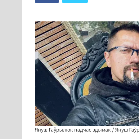
Януш Гаўрылюк падчас здымак / Януш Гаўр