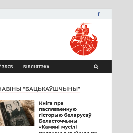
Ў ЗБСБ
БІБЛІЯТЭКА
НАВІНЫ “БАЦЬКАЎШЧЫНЫ”
Кніга пра
пасляваенную
гісторыю беларусаў
Беласточчыны
«Камяні мусілі
паляцець» выйшла па-