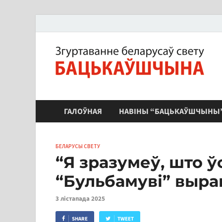
ЗБС "Бацькаўшчына"
ГАЛОЎНАЯ
НАВІНЫ “БАЦЬКАЎШЧЫНЫ
БЕЛАРУСЫ СВЕТУ
“Я зразумеў, што ў
“Бульбамуві” выра
3 лістапада 2025
SHARE
TWEET