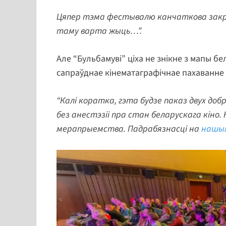
Цяпер тэма фестывалю канчаткова закры
таму варта жыць…”.
Але “Бульбамуві” ціха не знікне з мапы б
сапраўднае кінематаграфічнае пахаванне
“Калі коратка, гэта будзе паказ двух доб
без анестэзіі пра стан беларускага кіно
мерапрыемства. Падрабязнасці на
нашы