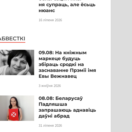
ня супраць, але ёсьць
нюанс
16 ліпеня 2026
АБВЕСТКІ
09.08: На кніжным
маркеце будуць
збіраць сродкі на
заснаванне Прэміі імя
Евы Вежнавец
3 жніўня 2026
08.08: Беларусаў
Падляшша
запрашаюць аднавіць
даўні абрад
31 ліпеня 2026