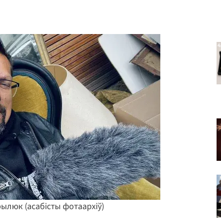
ылюк (асабісты фотаархіў)