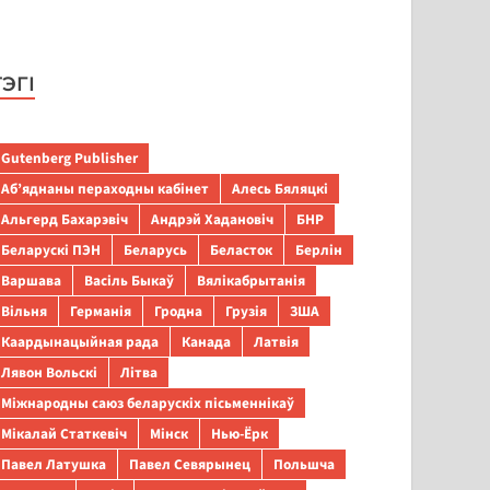
ТЭГІ
Gutenberg Publisher
Аб’яднаны пераходны кабінет
Алесь Бяляцкі
Альгерд Бахарэвіч
Андрэй Хадановіч
БНР
Беларускі ПЭН
Беларусь
Беласток
Берлін
Варшава
Васіль Быкаў
Вялікабрытанія
Вільня
Германія
Гродна
Грузія
ЗША
Каардынацыйная рада
Канада
Латвія
Лявон Вольскі
Літва
Міжнародны саюз беларускіх пісьменнікаў
Мікалай Статкевіч
Мінск
Нью-Ёрк
Павел Латушка
Павел Севярынец
Польшча