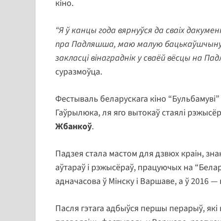
кіно.
“Я ў канцы года вярнуўся да сваіх дакуме
пра Падляшша, маю малую бацькаўшчыну. 
закласці вінаграднік у сваёй вёсцы на Па
суразмоўца.
Фестываль беларускага кіно “Бульбамуві” 
Гаўрылюка, ля яго вытокаў стаялі рэжысё
Жбанкоў
.
Падзея стала мастом для дзвюх краін, зн
аўтараў і рэжысёраў, працуючых на “Белар
адначасова ў Мінску і Варшаве, а ў 2016 —
Пасля гэтага адбыўся першы перарыў, які 