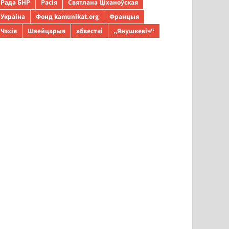
Рада БНР
Расія
Святлана Ціханоўская
Украіна
Фонд kamunikat.org
Францыя
Чэхія
Швейцарыя
абвесткі
„Янушкевіч“