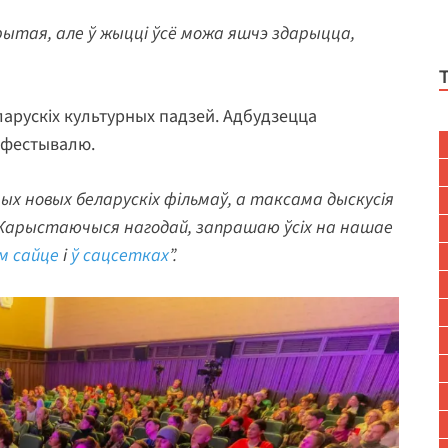
тая, але ў жыцці ўсё можа яшчэ здарыцца,
еларускіх культурных падзей. Адбудзецца
 фестывалю.
рых новых беларускіх фільмаў, а таксама дыскусія
. Карыстаючыся нагодай, запрашаю ўсіх на нашае
м сайце
і
ў сацсетках
”.