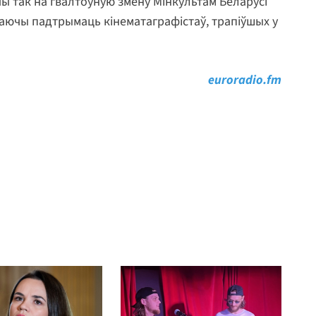
ы так на гвалтоўную змену Мінкультам Беларусі
аючы падтрымаць кінематаграфістаў, трапіўшых у
euroradio.fm