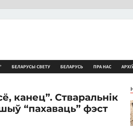
”
БЕЛАРУСЫ СВЕТУ
БЕЛАРУСЬ
ПРА НАС
АРХІ
сё, канец”. Стваральнік
шыў “пахаваць” фэст