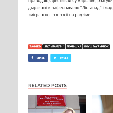
праводзіць фестываль у Варшаве, рэагуюч
дырэкцыі кінафестывалю “Лістапад” і жад
эміграцыю і рэпрэсіі на радзіме.
TAGGED
„БУЛЬБАМУВІ“
ПОЛЬШЧА
ЯНУШ ГАЎРЫЛЮК
SHARE
TWEET
RELATED POSTS