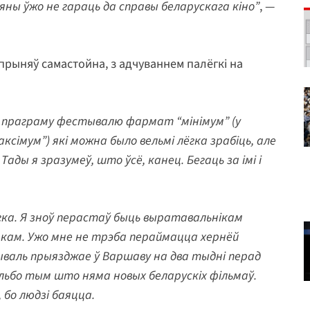
яны ўжо не гараць да справы беларускага кіно”
, —
рыняў самастойна, з адчуваннем палёгкі на
ў праграму фестывалю фармат “мінімум” (у
ксімум”) які можна было вельмі лёгка зрабіць, але
ады я зразумеў, што ўсё, канец. Бегаць за імі і
а. Я зноў перастаў быць выратавальнікам
векам. Ужо мне не трэба пераймацца хернёй
валь прыязджае ў Варшаву на два тыдні перад
 Альбо тым што няма новых беларускіх фільмаў.
 бо людзі баяцца.