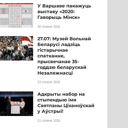
У Варшаве пакажуць
выставу «2020:
Гаворыць Мінск»
30 ліпеня 2026
27.07: Музей Вольнай
Беларусі ладзіць
гістарычнае
спатканне,
прысвечанае 35-
годдзю беларускай
Незалежнасці
23 ліпеня 2026
Адкрыты набор на
стыпендыю імя
Святланы Ціханоўскай
у Аўстрыі!
21 ліпеня 2026