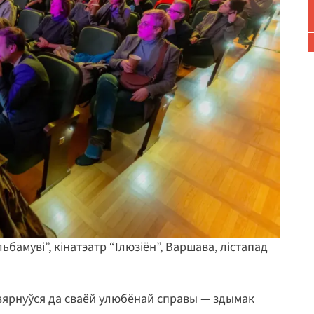
бамуві”, кінатэатр “Ілюзіён”, Варшава, лістапад
вярнуўся да сваёй улюбёнай справы — здымак