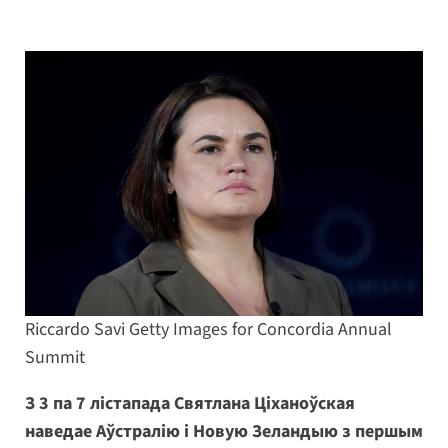
Riccardo Savi Getty Images for Concordia Annual
Summit
З 3 па 7 лістапада Святлана Ціханоўская
наведае Аўстралію і Новую Зеландыю з першым