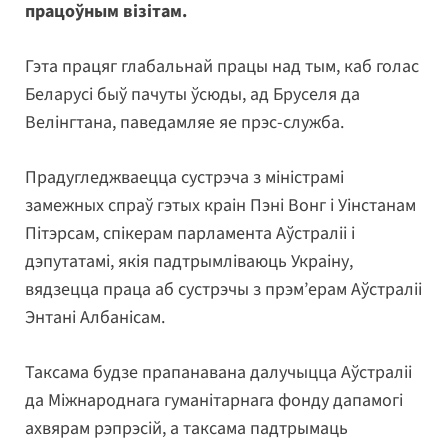
працоўным візітам.
Гэта працяг глабальнай працы над тым, каб голас
Беларусі быў пачуты ўсюды, ад Бруселя да
Велінгтана, паведамляе яе прэс-служба.
Прадугледжваецца сустрэча з міністрамі
замежных спраў гэтых краін Пэні Вонг і Уінстанам
Пітэрсам, спікерам парламента Аўстраліі і
дэпутатамі, якія падтрымліваюць Украіну,
вядзецца праца аб сустрэчы з прэм’ерам Аўстраліі
Энтані Албанісам.
Таксама будзе прапанавана далучыцца Аўстраліі
да Міжнароднага гуманітарнага фонду дапамогі
ахвярам рэпрэсій, а таксама падтрымаць