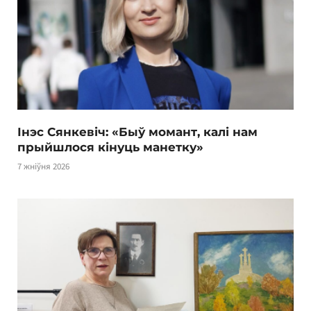
Інэс Сянкевіч: «Быў момант, калі нам
прыйшлося кінуць манетку»
7 жніўня 2026