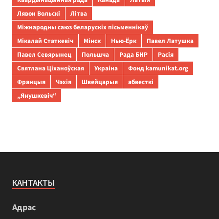
Лявон Вольскі
Літва
Міжнародны саюз беларускіх пісьменнікаў
Мікалай Статкевіч
Мінск
Нью-Ёрк
Павел Латушка
Павел Севярынец
Польшча
Рада БНР
Расія
Святлана Ціханоўская
Украіна
Фонд kamunikat.org
Францыя
Чэхія
Швейцарыя
абвесткі
„Янушкевіч“
КАНТАКТЫ
Адрас