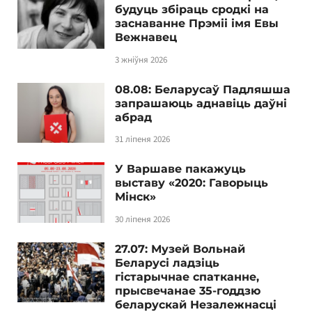
будуць збіраць сродкі на
заснаванне Прэміі імя Евы
Вежнавец
3 жніўня 2026
08.08: Беларусаў Падляшша
запрашаюць аднавіць даўні
абрад
31 ліпеня 2026
У Варшаве пакажуць
выставу «2020: Гаворыць
Мінск»
30 ліпеня 2026
27.07: Музей Вольнай
Беларусі ладзіць
гістарычнае спатканне,
прысвечанае 35-годдзю
беларускай Незалежнасці