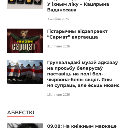
У іхным ліку – Кацярына
Ваданосава
3 жніўня 2026
Гістарычны відэапраект
“Сармат” вяртаецца
31 ліпеня 2026
Грунвальдзкі музэй адказаў
на просьбу беларусаў
паставіць на полі бел-
чырвона-белы сьцяг. Яны
ня супраць, але ёсьць нюанс
16 ліпеня 2026
АБВЕСТКІ
09.08: На кніжным маркеце