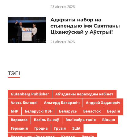
23 ліпеня 2026
Адкрыты набор на
стыпендыю імя Святланы
Ціханоўскай у Аўстрыі!
21 ліпеня 2026
ТЭГІ
Gutenberg Publisher
Аб’яднаны пераходны кабінет
Алесь Бяляцкі
Альгерд Бахарэвіч
Андрэй Хадановіч
БНР
Беларускі ПЭН
Беларусь
Беласток
Берлін
Варшава
Васіль Быкаў
Вялікабрытанія
Вільня
Германія
Гродна
Грузія
ЗША
Каардынацыйная рада
Канада
Латвія