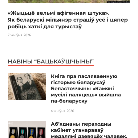
«Жыцьцё вельмі афігенная штука».
Як беларускі мільянэр страціў усё і цяпер
робіць хаткі для турыстаў
7 жніўня 2026
НАВІНЫ “БАЦЬКАЎШЧЫНЫ”
Кніга пра пасляваенную
гісторыю беларусаў
Беласточчыны «Камяні
мусілі паляцець» выйшла
па-беларуску
4 жніўня 2026
Аб’яднаны пераходны
кабінет уганараваў
медалямі дзевяцёх чалавек.