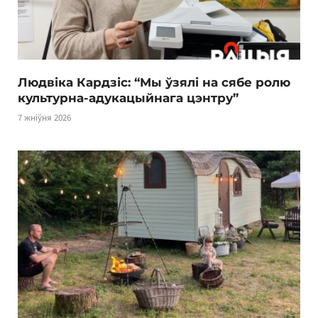
Людвіка Кардзіс: “Мы ўзялі на сябе ролю
культурна-адукацыйнага цэнтру”
7 жніўня 2026