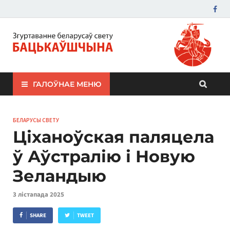
ЗБС "Бацькаўшчына"
ГАЛОЎНАЕ МЕНЮ
БЕЛАРУСЫ СВЕТУ
Ціханоўская паляцела
ў Аўстралію і Новую
Зеландыю
3 лістапада 2025
SHARE
TWEET