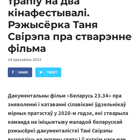
трапіў на два
кінафестывалі.
Рэжысёрка Таня
Свірэпа пра стварэнне
фільма
14 красавіка 2023
SHARE
TWEET
Дакументальны фільм «Беларусь 23.34» пра
зняволенні і катаванні сілавікамі ўдзельнікаў
мірных пратэстаў у 2020-м годзе, які стварыла
каманда на ініцыятыву маладой беларускай
рэжысёркі-дакументалісткі Тані Свірэпы
выходзіць на экраны свету і ў хуткім часе мае