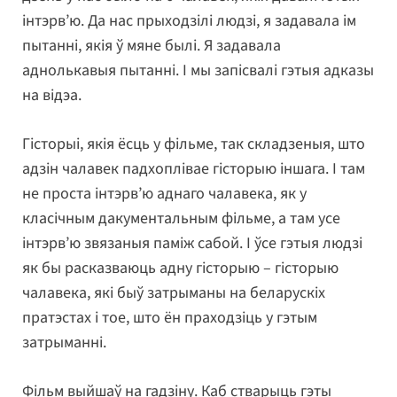
інтэрв’ю. Да нас прыходзілі людзі, я задавала ім
пытанні, якія ў мяне былі. Я задавала
аднолькавыя пытанні. І мы запісвалі гэтыя адказы
на відэа.
Гісторыі, якія ёсць у фільме, так складзеныя, што
адзін чалавек падхоплівае гісторыю іншага. І там
не проста інтэрв’ю аднаго чалавека, як у
класічным дакументальным фільме, а там усе
інтэрв’ю звязаныя паміж сабой. І ўсе гэтыя людзі
як бы расказваюць адну гісторыю – гісторыю
чалавека, які быў затрыманы на беларускіх
пратэстах і тое, што ён праходзіць у гэтым
затрыманні.
Фільм выйшаў на гадзіну. Каб стварыць гэты