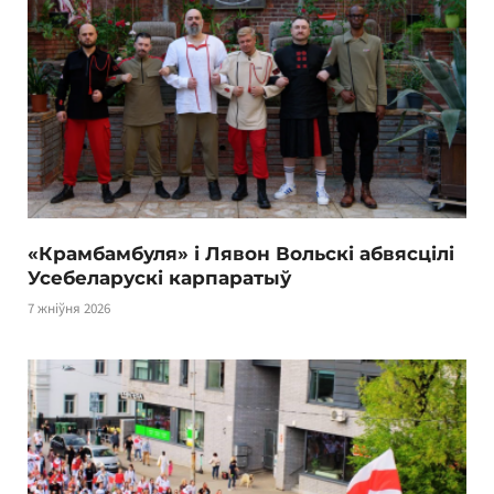
«Крамбамбуля» і Лявон Вольскі абвясцілі
Усебеларускі карпаратыў
7 жніўня 2026