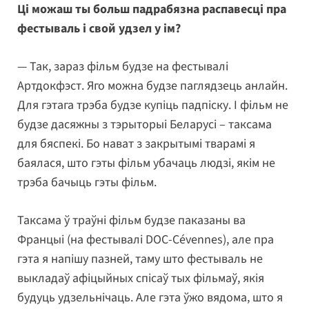
Ці можаш ты больш падрабязна распавесці пра
фестываль і свой удзел у ім?
— Так, зараз фільм будзе на фестывалі
Артдокфэст. Яго можна будзе паглядзець анлайн.
Для гэтага трэба будзе купіць падпіску. І фільм не
будзе дасяжны з тэрыторыі Беларусі – таксама
для бяспекі. Бо нават з закрытымі тварамі я
баялася, што гэты фільм убачаць людзі, якім не
трэба бачыць гэты фільм.
Таксама ў траўні фільм будзе паказаны ва
Францыі (на фестывалі DOC-Cévennes), але пра
гэта я напішу пазней, таму што фестываль не
выкладаў афіцыйных спісаў тых фільмаў, якія
будуць удзельнічаць. Але гэта ўжо вядома, што я