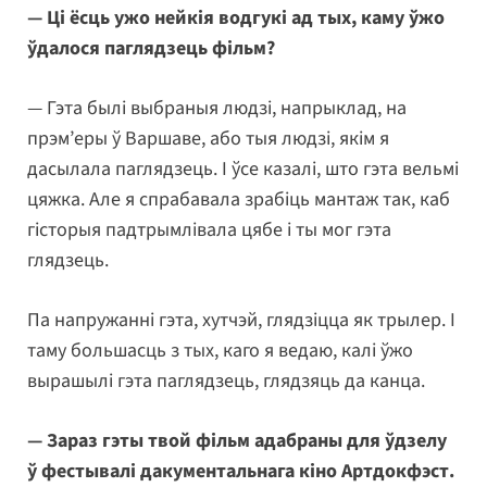
— Ці ёсць ужо нейкія водгукі ад тых, каму ўжо
ўдалося паглядзець фільм?
— Гэта былі выбраныя людзі, напрыклад, на
прэм’еры ў Варшаве, або тыя людзі, якім я
дасылала паглядзець. І ўсе казалі, што гэта вельмі
цяжка. Але я спрабавала зрабіць мантаж так, каб
гісторыя падтрымлівала цябе і ты мог гэта
глядзець.
Па напружанні гэта, хутчэй, глядзіцца як трылер. І
таму большасць з тых, каго я ведаю, калі ўжо
вырашылі гэта паглядзець, глядзяць да канца.
— Зараз гэты твой фільм адабраны для ўдзелу
ў фестывалі дакументальнага кіно Артдокфэст.