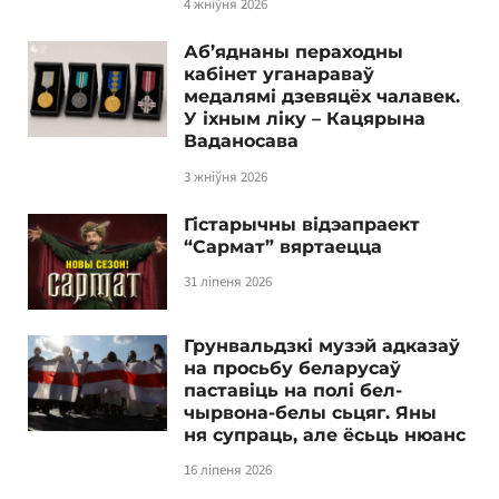
4 жніўня 2026
Аб’яднаны пераходны
кабінет уганараваў
медалямі дзевяцёх чалавек.
У іхным ліку – Кацярына
Ваданосава
3 жніўня 2026
Гістарычны відэапраект
“Сармат” вяртаецца
31 ліпеня 2026
Грунвальдзкі музэй адказаў
на просьбу беларусаў
паставіць на полі бел-
чырвона-белы сьцяг. Яны
ня супраць, але ёсьць нюанс
16 ліпеня 2026