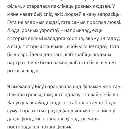
фільм, я старалася паклікаць розных людзей. У
мяне нават быў спіс, якіх людзей я хачу запрасіць.
Гэта не вядомыя людзі, гэта самыя простыя людзі.
Людзі розных узростаў – напрыклад, ёсць
гісторыя вельмі маладога хлопца, якому 19 гадоў,
а ёсць гісторыя жанчыны, якой ужо 69 гадоў. Гэта
было зроблена для таго, каб зрабіць агульны
партрэт. І мне было важна, каб гэта былі вельмі
розныя людзі.
Я выехала ў Кіеў і працавала над фільмам ужо там.
Шукала грошы, таму што адразу грошай не было.
Запусціла краўндфандынг, сабрала там добрую
суму. І праз гэты краўндфандынг мяне знайшоў
дацкі фонд, які прапанаваў падтрымаць
постпрадакшн гэтага фільма.