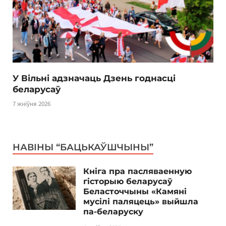
У Вільні адзначаць Дзень годнасці
беларусаў
7 жніўня 2026
НАВІНЫ “БАЦЬКАЎШЧЫНЫ”
Кніга пра пасляваенную
гісторыю беларусаў
Беласточчыны «Камяні
мусілі паляцець» выйшла
па-беларуску