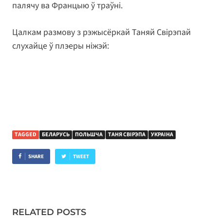
палячу ва Францыю ў траўні.
Цалкам размову з рэжысёркай Таняй Свірэпай
слухайце ў плэеры ніжэй:
TAGGED
БЕЛАРУСЬ
ПОЛЬШЧА
ТАНЯ СВІРЭПА
УКРАІНА
SHARE
TWEET
RELATED POSTS