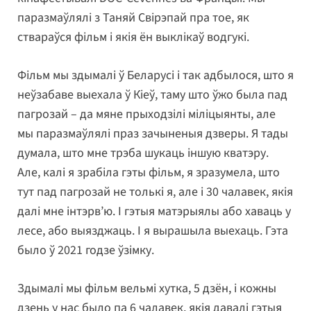
паразмаўлялі з Таняй Свірэпай пра тое, як
ствараўся фільм і якія ён выклікаў водгукі.
Фільм мы здымалі ў Беларусі і так адбылося, што я
неўзабаве выехала ў Кіеў, таму што ўжо была пад
пагрозай – да мяне прыходзілі міліцыянты, але
мы паразмаўлялі праз зачыненыя дзверы. Я тады
думала, што мне трэба шукаць іншую кватэру.
Але, калі я зрабіла гэты фільм, я зразумела, што
тут пад пагрозай не толькі я, але і 30 чалавек, якія
далі мне інтэрв’ю. І гэтыя матэрыялы або хаваць у
лесе, або выязджаць. І я вырашыла выехаць. Гэта
было ў 2021 годзе ўзімку.
Здымалі мы фільм вельмі хутка, 5 дзён, і кожны
дзень у нас было па 6 чалавек, якія давалі гэтыя