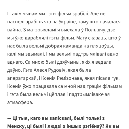
І такім чынам мы гэты фільм зрабілі. Але не
паспелі зрабіць яго ва Украіне, таму што пачалася
вайна. З матэрыяламі я выехала ў Польшчу, дзе
мы ўжо дараблялі гэты фільм. Магу сказаць, што ў
нас была вельмі добрая каманда на пляцоўцы,
калі мы здымалі. І мы вельмі падтрымлівалі адно
аднаго. Са мною былі дзяўчыны, якіх я ведала
даўно. Гэта Алеся Рудовіч, якая была
аператаркай, і Ксенія Рэмізонава, якая пісала гук.
Ксенія ўжо працавала са мной над трэцім фільмам
і гэта была вельмі цёплая і падтрымліваючая
атмасфера.
— Ці тыя, каго вы запісвалі, былі толькі з
Менску, ці былі і людзі з іншых рэгіёнаў? Як вы