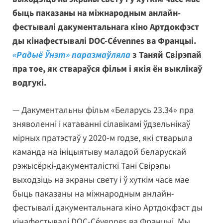
быць паказаны на міжнародным анлайн-
фестывалі дакументальнага кіно Артдокфэст
ды кінафестывалі DOC-Cévennes ва Францыі.
«Радыё Ўнэт» паразмаўляла
з Таняй Свірэпай
пра тое, як ствараўся фільм і якія ён выклікаў
водгукі.
— Дакументальны фільм «Беларусь 23.34» пра
зняволенні і катаванні сілавікамі ўдзельнікаў
мірных пратэстаў у 2020-м годзе, які стварыла
каманда на ініцыятыву маладой беларускай
рэжысёркі-дакументалісткі Тані Свірэпы
выходзіць на экраны свету і ў хуткім часе мае
быць паказаны на міжнародным анлайн-
фестывалі дакументальнага кіно Артдокфэст ды
кінафестывалі DOC-Cévennes ва Францыі. Мы