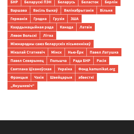
БНР
Беларускі ПЭН
Беларусь
Беласток
Берлін
Варшава
Васіль Быкаў
Вялікабрытанія
Вільня
Германія
Гродна
Грузія
ЗША
Каардынацыйная рада
Канада
Латвія
Лявон Вольскі
Літва
Міжнародны саюз беларускіх пісьменнікаў
Мікалай Статкевіч
Мінск
Нью-Ёрк
Павел Латушка
Павел Севярынец
Польшча
Рада БНР
Расія
Святлана Ціханоўская
Украіна
Фонд kamunikat.org
Францыя
Чэхія
Швейцарыя
абвесткі
„Янушкевіч“