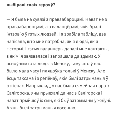
выбіралі сваіх герояў?
— Я была на сувязі з праваабароцамі. Нават не з
праваабаронцамі, а з валанцёрамі, якія бралі
інтэрв’ю ў гэтых людзей. І я зрабіла табліцу, дзе
напісала, што мне патрэбна, якія людзі, якія
гісторыі. І гэтыя валанцёры давалі мне кантакты,
з якімі я звязвалася і запрашала да здымак. У
асноўным гэта людзі з Менску, таму што ў нас
было мала часу і пляцоўка толькі ў Менску. Але
ёсць таксама і з рэгіёнаў, якія былі затрыманыя ў
рэгіёнах. Напрыклад, у нас была сямейная пара з
Салігорска, яны прыехалі да нас з Салігорска і
нават прыйшоў іх сын, які быў затрыманы ў жніўні.
А яны былі затрыманыя восенню.