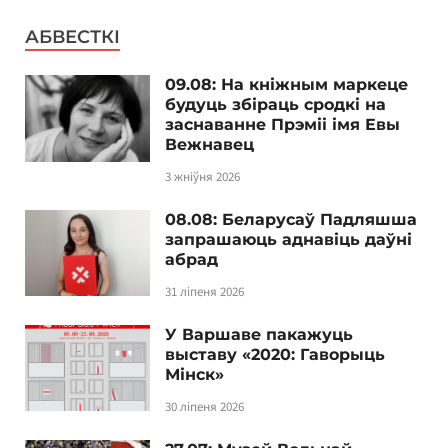
АБВЕСТКІ
09.08: На кніжным маркеце
будуць збіраць сродкі на
заснаванне Прэміі імя Евы
Вежнавец
3 жніўня 2026
08.08: Беларусаў Падляшша
запрашаюць аднавіць даўні
абрад
31 ліпеня 2026
У Варшаве пакажуць
выставу «2020: Гаворыць
Мінск»
30 ліпеня 2026