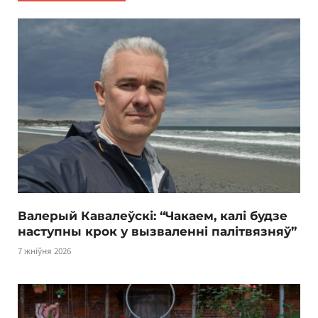
Валерый Кавалеўскі: “Чакаем, калі будзе
наступны крок у вызваленні палітвязняў”
7 жніўня 2026