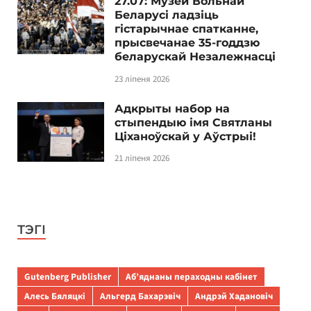
27.07: Музей Вольнай
Беларусі ладзіць
гістарычнае спатканне,
прысвечанае 35-годдзю
беларускай Незалежнасці
23 ліпеня 2026
Адкрыты набор на
стыпендыю імя Святланы
Ціханоўскай у Аўстрыі!
21 ліпеня 2026
ТЭГІ
Gutenberg Publisher
Аб’яднаны пераходны кабінет
Алесь Бяляцкі
Альгерд Бахарэвіч
Андрэй Хадановіч