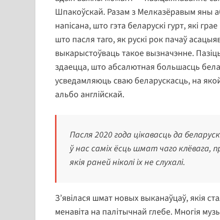
Шпакоўскай. Разам з Мелказёравым яны а
напісана, што гэта беларускі гурт, які гра
што пасля таго, як рускі рок пачаў асацыя
выкарыстоўваць такое вызначэнне. Пазіц
здаецца, што абсалютная большасць белар
усведамляюць сваю беларускасць, на якой 
альбо англійскай.
Пасля 2020 года цікавасць да белару
ў нас саміх ёсць шмат чаго клёвага, 
якія раней ніколі іх не слухалі.
З’явілася шмат новых выканаўцаў, якія ст
менавіта на палітычнай глебе. Многія муз