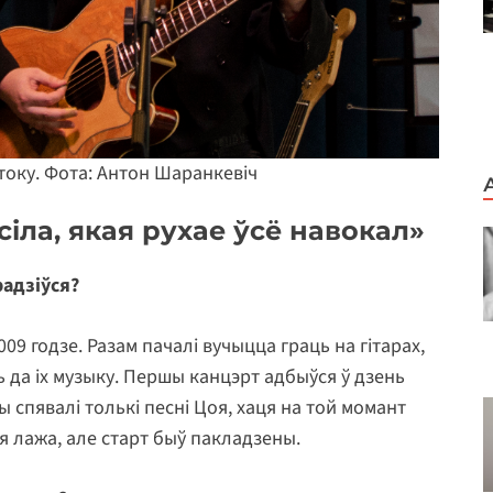
току. Фота: Антон Шаранкевіч
іла, якая рухае ўсё навокал»
радзіўся?
09 годзе. Разам пачалі вучыцца граць на гітарах,
ць да іх музыку. Першы канцэрт адбыўся ў дзень
ы спявалі толькі песні Цоя, хаця на той момант
ая лажа, але старт быў пакладзены.