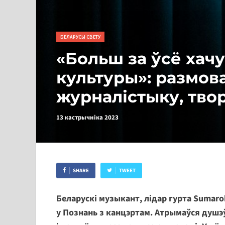
БЕЛАРУСЫ СВЕТУ
«Больш за ўсё хачу
культуры»: размова
журналістыку, твор
13 кастрычніка 2023
SHARE
TWEET
Беларускі музыкант, лідар гурта Sumarok
у Познань з канцэртам. Атрымаўся душэў