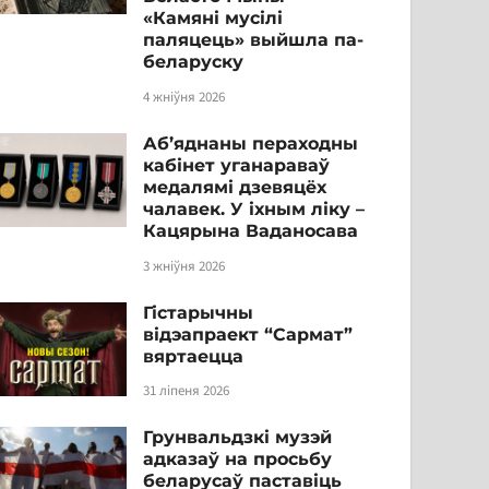
«Камяні мусілі
паляцець» выйшла па-
беларуску
4 жніўня 2026
Аб’яднаны пераходны
кабінет уганараваў
медалямі дзевяцёх
чалавек. У іхным ліку –
Кацярына Ваданосава
3 жніўня 2026
Гістарычны
відэапраект “Сармат”
вяртаецца
31 ліпеня 2026
Грунвальдзкі музэй
адказаў на просьбу
беларусаў паставіць