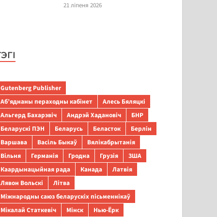
21 ліпеня 2026
ТЭГІ
Gutenberg Publisher
Аб’яднаны пераходны кабінет
Алесь Бяляцкі
Альгерд Бахарэвіч
Андрэй Хадановіч
БНР
Беларускі ПЭН
Беларусь
Беласток
Берлін
Варшава
Васіль Быкаў
Вялікабрытанія
Вільня
Германія
Гродна
Грузія
ЗША
Каардынацыйная рада
Канада
Латвія
Лявон Вольскі
Літва
Міжнародны саюз беларускіх пісьменнікаў
Мікалай Статкевіч
Мінск
Нью-Ёрк