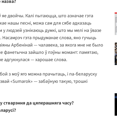
 назва?
 яе двойчы. Калі пытаюцца, што азначае гэта
ухае нашы песні, можа сам для сябе адказаць
 у людзей узнікаюць думкі, што мы мелі на ўвазе
ое. Насамрэч гэта прыдуманае слова, яно гучыць
зіяны Арбенінай — чалавека, за якога мне не было
 мне фанетычна зайшло ў пэўны момант: памятаю,
мне адгукнулася — харошае слова.
бой з моў яго можна прачытаць, і па-беларуску
азвай «Sumarok» — забаўную такую, трошкі
у стварэння да цяперашняга часу?
ларусі?