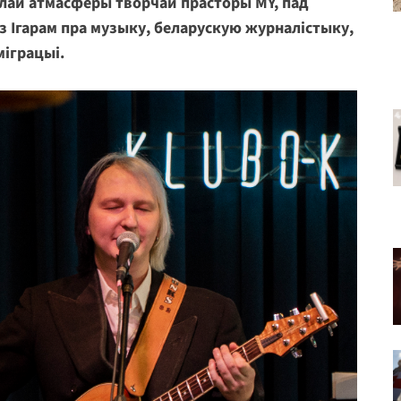
ёплай атмасферы творчай прасторы MY, пад
з Ігарам пра музыку, беларускую журналістыку,
міграцыі.