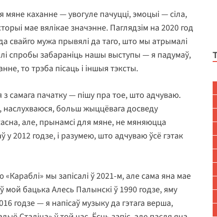
ля мяне каханне — увогуле пачуцці, эмоцыі — сіла,
сторыі мае вялікае значэнне. Паглядзім на 2020 год
 да свайго мужа прывялі да таго, што мы атрымалі
лі спробы забараніць нашы выступы — я падумаў,
нне, то трэба пісаць і іншыя тэксты.
 з самага пачатку — пішу пра тое, што адчуваю.
, наслухваюся, больш жыццёвага досведу
касна, але, прынамсі для мяне, не мяняюцца
ў у 2012 годзе, і разумею, што адчуваю ўсё гэтак
 «Караблі» мы запісалі ў 2021-м, але сама яна мае
 мой бацька Алесь Палынскі ў 1990 годзе, яму
016 годзе — я напісаў музыку да гэтага верша,
ыё Сталіца» ў той час. Ёсць запіс, але пасля яна