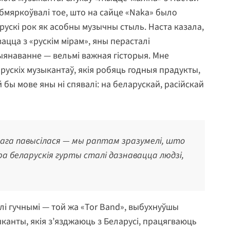
бмяркоўвалі тое, што на сайце «Naka» было
е рускі рок як асобны музычны стыль. Наста казала,
вацца з «рускім мірам», яны перасталі
ыянаванне — вельмі важная гісторыя. Мне
ускіх музыкантаў, якія робяць годныя прадукты,
бы мове яны ні спявалі: на беларускай, расійскай
скага павысілася — мы раптам зразумелі, што
пра беларускія гурты сталі дазнавацца людзі,
алі гучнымі — той жа «Tor Band», выбухнуўшы
ыканты, якія з’язджаюць з Беларусі, працягваюць