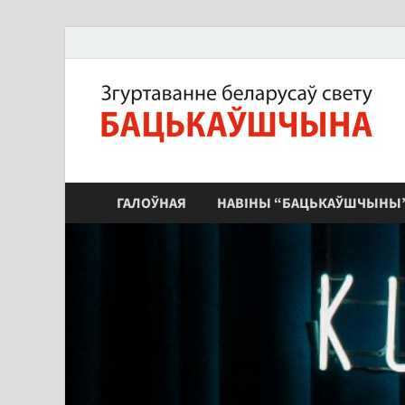
ЗБС "Бацькаўшчына"
ГАЛОЎНАЯ
НАВІНЫ “БАЦЬКАЎШЧЫНЫ