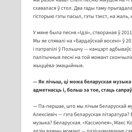
схавалася ў стол. Два гады таму прыгадала
гісторыю гэты пасыл, гэты тэкст, на жаль, 
У мяне была песня «Ідзі», створаная ў 201
Мы яе спявалі на «Бардаўскай восені» ў 2
і патрапілі ў Польшчу — канцэрт адбываўс
палітычныя песні на той момант скончыліс
жыццёва-эмацыйныя.
— Як лічыш, ці можа беларуская музыка 
адметнасць і, больш за тое, стаць сапр
— Па-першае, што мы лічым беларускай му
Алексіевіч — гэта беларуская літаратура?
музыка? Беларуская. «Кассиопея», Макс Ко
адзін важны момант — пазіцыянаванне сам