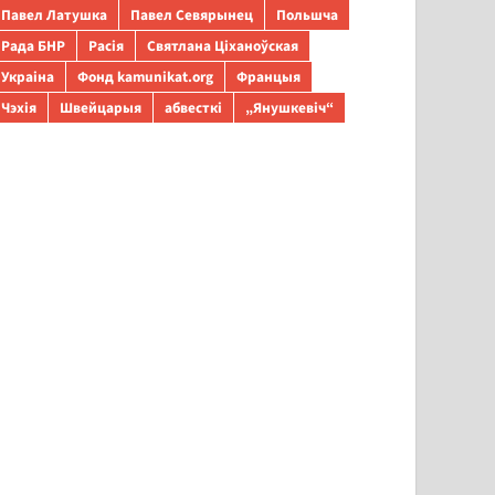
Павел Латушка
Павел Севярынец
Польшча
Рада БНР
Расія
Святлана Ціханоўская
Украіна
Фонд kamunikat.org
Францыя
Чэхія
Швейцарыя
абвесткі
„Янушкевіч“