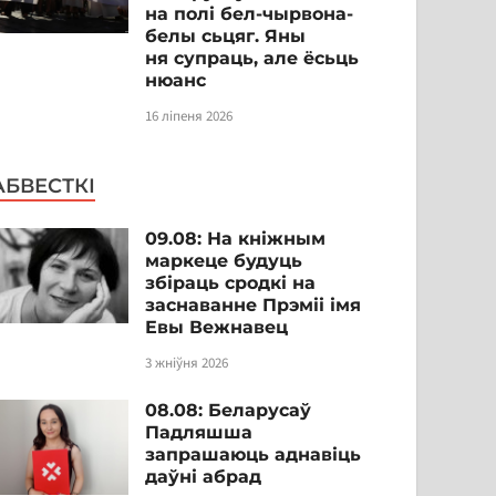
на полі бел-чырвона-
белы сьцяг. Яны
ня супраць, але ёсьць
нюанс
16 ліпеня 2026
АБВЕСТКІ
09.08: На кніжным
маркеце будуць
збіраць сродкі на
заснаванне Прэміі імя
Евы Вежнавец
3 жніўня 2026
08.08: Беларусаў
Падляшша
запрашаюць аднавіць
даўні абрад