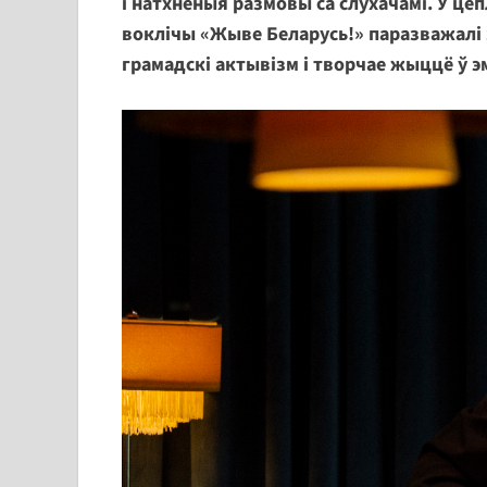
і натхнёныя размовы са слухачамі. У ц
воклічы «Жыве Беларусь!» паразважалі 
грамадскі актывізм і творчае жыццё ў э