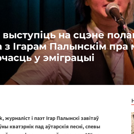
 выступіць на сцэне пола
 з Ігарам Палынскім пра 
часць у эміграцыі
, журналіст і паэт Ігар Палынскі завітаў
ны кватэрнік пад аўтарскія песні, спевы