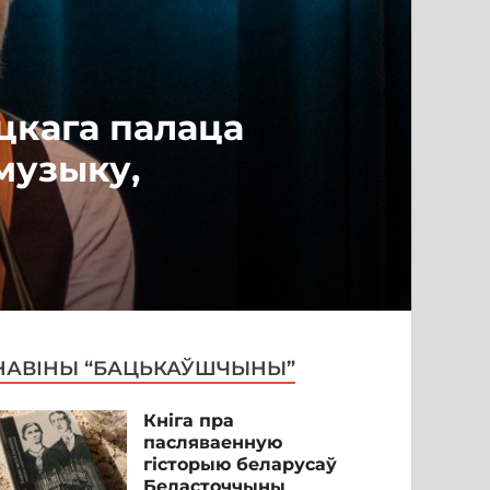
цкага палаца
музыку,
НАВІНЫ “БАЦЬКАЎШЧЫНЫ”
Кніга пра
пасляваенную
гісторыю беларусаў
Беласточчыны