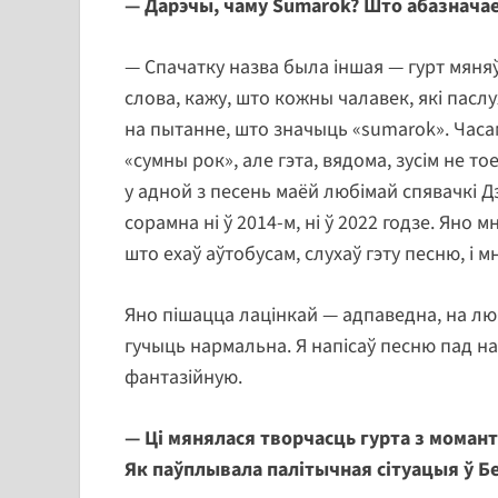
— Дарэчы, чаму Sumarok? Што абазначае
— Спачатку назва была іншая — гурт мяняў
слова, кажу, што кожны чалавек, які пасл
на пытанне, што значыць «sumarok». Часам
«сумны рок», але гэта, вядома, зусім не т
у адной з песень маёй любімай спявачкі Д
сорамна ні ў 2014-м, ні ў 2022 годзе. Яно
што ехаў аўтобусам, слухаў гэту песню, і 
Яно пішацца лацінкай — адпаведна, на лю
гучыць нармальна. Я напісаў песню пад н
фантазійную.
—
Ці мянялася творчасць гурта з момант
Як паўплывала палітычная сітуацыя ў Бе