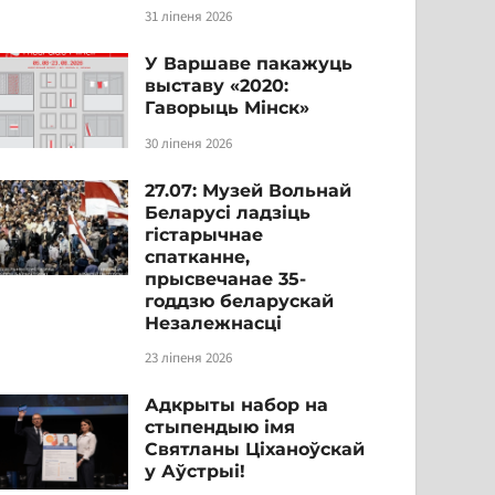
31 ліпеня 2026
У Варшаве пакажуць
выставу «2020:
Гаворыць Мінск»
30 ліпеня 2026
27.07: Музей Вольнай
Беларусі ладзіць
гістарычнае
спатканне,
прысвечанае 35-
годдзю беларускай
Незалежнасці
23 ліпеня 2026
Адкрыты набор на
стыпендыю імя
Святланы Ціханоўскай
у Аўстрыі!