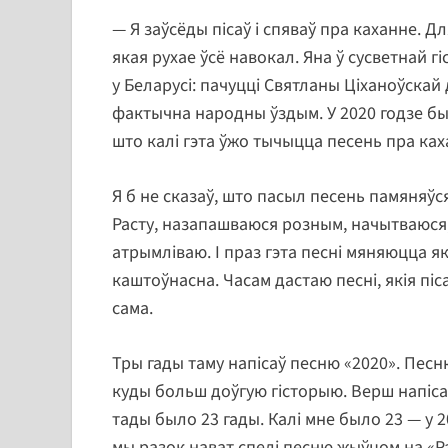
— Я заўсёды пісаў і спяваў пра каханне. Д
якая рухае ўсё навокал. Яна ў сусветнай гі
у Беларусі: пачуцці Святланы Ціханоўскай
фактычна народны ўздым. У 2020 годзе бы
што калі гэта ўжо тычыцца песень пра каха
Я б не сказаў, што пасыл песень памяняўся
Расту, назапашваюся розным, начытваюся
атрымліваю. І праз гэта песні мяняюцца я
каштоўнасна. Часам дастаю песні, якія піса
сама.
Тры гады таму напісаў песню «2020». Песню
куды больш доўгую гісторыю. Верш напісаў
тады было 23 гады. Калі мне было 23 — у 2
мы разок нават спелі песню жыўцом на «Рад