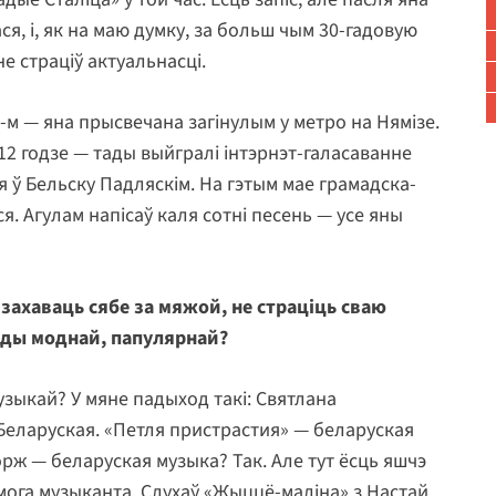
ся, і, як на маю думку, за больш чым 30-гадовую
не страціў актуальнасці.
1-м — яна прысвечана загінулым у метро на Нямізе.
012 годзе — тады выйгралі інтэрнэт-галасаванне
я ў Бельску Падляскім. На гэтым мае грамадска-
я. Агулам напісаў каля сотні песень — усе яны
захаваць сябе за мяжой, не страціць сваю
аўды моднай, папулярнай?
зыкай? У мяне падыход такі: Святлана
 Беларуская. «Петля пристрастия» — беларуская
рж — беларуская музыка? Так. Але тут ёсць яшчэ
ога музыканта. Слухаў «Жыццё-маліна» з Настай