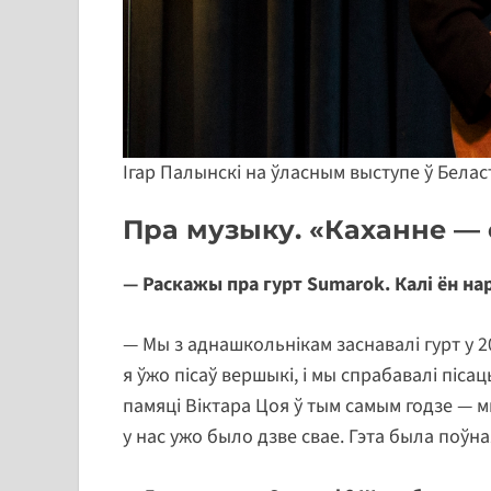
Ігар Палынскі на ўласным выступе ў Белас
Пра музыку. «Каханне — с
— Раскажы пра гурт Sumarok. Калі ён на
— Мы з аднашкольнікам заснавалі гурт у 20
я ўжо пісаў вершыкі, і мы спрабавалі піса
памяці Віктара Цоя ў тым самым годзе — м
у нас ужо было дзве свае. Гэта была поўн