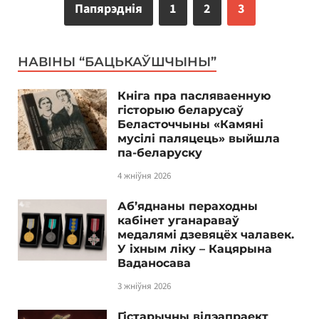
Папярэднія
1
2
3
НАВІНЫ “БАЦЬКАЎШЧЫНЫ”
Кніга пра пасляваенную
гісторыю беларусаў
Беласточчыны «Камяні
мусілі паляцець» выйшла
па-беларуску
4 жніўня 2026
Аб’яднаны пераходны
кабінет уганараваў
медалямі дзевяцёх чалавек.
У іхным ліку – Кацярына
Ваданосава
3 жніўня 2026
Гістарычны відэапраект