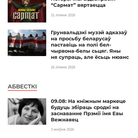
“Сармат” вяртаецца
31 ліпеня 2026
Грунвальдзкі музэй адказаў
на просьбу беларусаў
паставіць на полі бел-
чырвона-белы сьцяг. Яны
ня супраць, але ёсьць нюанс
16 ліпеня 2026
АБВЕСТКІ
09.08: На кніжным маркеце
будуць збіраць сродкі на
заснаванне Прэміі імя Евы
Вежнавец
3 жніўня 2026