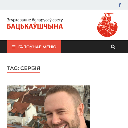
ЗБС "Бацькаўшчына"
ГАЛОЎНАЕ МЕНЮ
TAG:
СЕРБІЯ