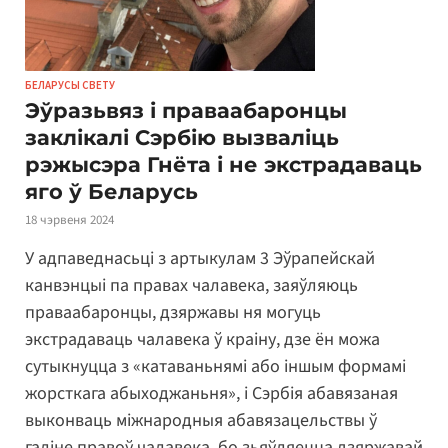
БЕЛАРУСЫ СВЕТУ
Эўразьвяз і праваабаронцы
заклікалі Сэрбію вызваліць
рэжысэра Гнёта і не экстрадаваць
яго ў Беларусь
18 чэрвеня 2024
У адпаведнасьці з артыкулам 3 Эўрапейскай
канвэнцыі па правах чалавека, заяўляюць
праваабаронцы, дзяржавы ня могуць
экстрадаваць чалавека ў краіну, дзе ён можа
сутыкнуцца з «катаваньнямі або іншым формамі
жорсткага абыходжаньня», і Сэрбія абавязаная
выконваць міжнародныя абавязацельствы ў
галіне правоў чалавека, бо зьяўляецца дзяржавай