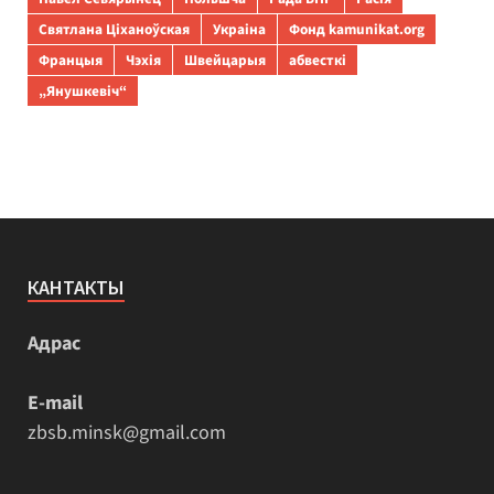
Святлана Ціханоўская
Украіна
Фонд kamunikat.org
Францыя
Чэхія
Швейцарыя
абвесткі
„Янушкевіч“
КАНТАКТЫ
Адрас
E-mail
zbsb.minsk@gmail.com