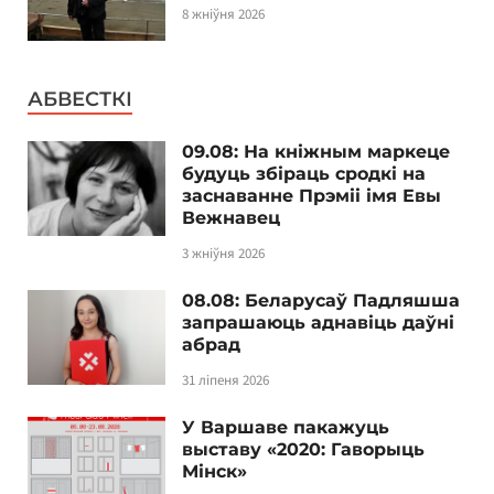
8 жніўня 2026
АБВЕСТКІ
09.08: На кніжным маркеце
будуць збіраць сродкі на
заснаванне Прэміі імя Евы
Вежнавец
3 жніўня 2026
08.08: Беларусаў Падляшша
запрашаюць аднавіць даўні
абрад
31 ліпеня 2026
У Варшаве пакажуць
выставу «2020: Гаворыць
Мінск»