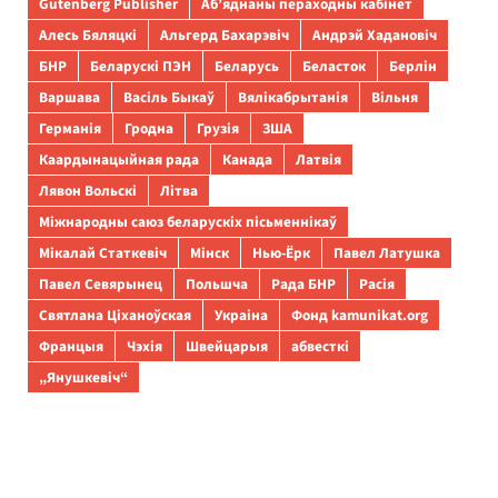
Gutenberg Publisher
Аб’яднаны пераходны кабінет
Алесь Бяляцкі
Альгерд Бахарэвіч
Андрэй Хадановіч
БНР
Беларускі ПЭН
Беларусь
Беласток
Берлін
Варшава
Васіль Быкаў
Вялікабрытанія
Вільня
Германія
Гродна
Грузія
ЗША
Каардынацыйная рада
Канада
Латвія
Лявон Вольскі
Літва
Міжнародны саюз беларускіх пісьменнікаў
Мікалай Статкевіч
Мінск
Нью-Ёрк
Павел Латушка
Павел Севярынец
Польшча
Рада БНР
Расія
Святлана Ціханоўская
Украіна
Фонд kamunikat.org
Францыя
Чэхія
Швейцарыя
абвесткі
„Янушкевіч“