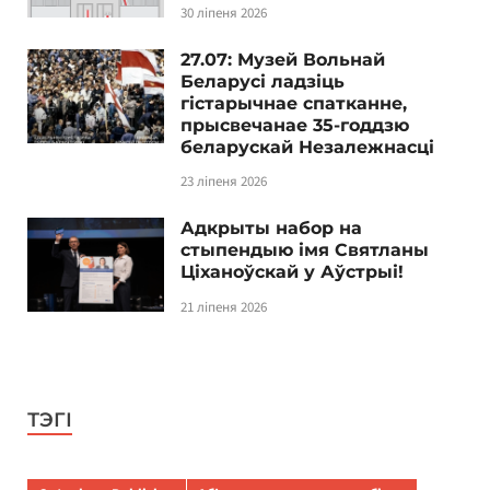
30 ліпеня 2026
27.07: Музей Вольнай
Беларусі ладзіць
гістарычнае спатканне,
прысвечанае 35-годдзю
беларускай Незалежнасці
23 ліпеня 2026
Адкрыты набор на
стыпендыю імя Святланы
Ціханоўскай у Аўстрыі!
21 ліпеня 2026
ТЭГІ