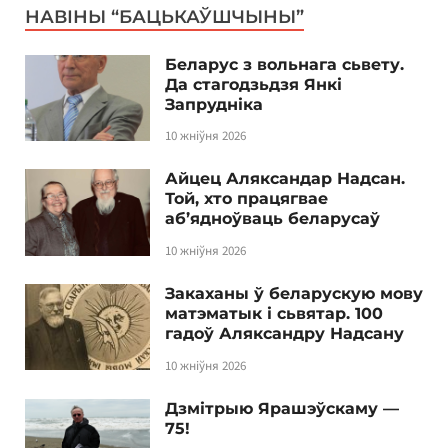
НАВІНЫ “БАЦЬКАЎШЧЫНЫ”
Беларус з вольнага сьвету.
Да стагодзьдзя Янкі
Запрудніка
10 жніўня 2026
Айцец Аляксандар Надсан.
Той, хто працягвае
аб’ядноўваць беларусаў
10 жніўня 2026
Закаханы ў беларускую мову
матэматык і сьвятар. 100
гадоў Аляксандру Надсану
10 жніўня 2026
Дзмітрыю Ярашэўскаму —
75!