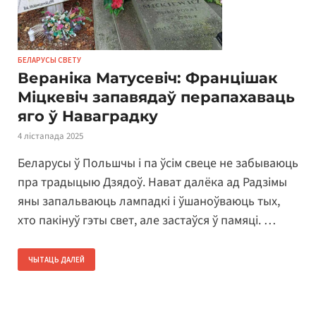
БЕЛАРУСЫ СВЕТУ
Вераніка Матусевіч: Францішак
Міцкевіч запавядаў перапахаваць
яго ў Наваградку
4 лістапада 2025
Беларусы ў Польшчы і па ўсім свеце не забываюць
пра традыцыю Дзядоў. Нават далёка ад Радзімы
яны запальваюць лампадкі і ўшаноўваюць тых,
хто пакінуў гэты свет, але застаўся ў памяці. …
ЧЫТАЦЬ ДАЛЕЙ