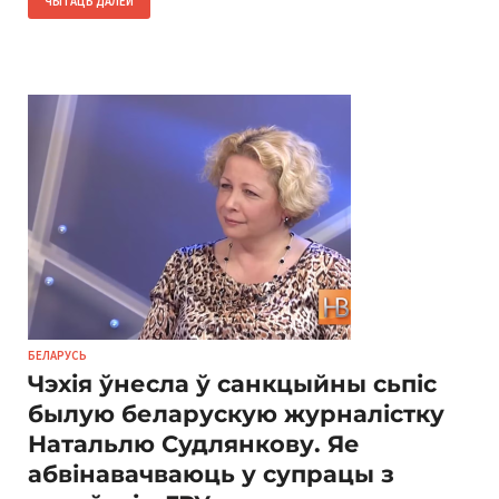
ЧЫТАЦЬ ДАЛЕЙ
БЕЛАРУСЬ
Чэхія ўнесла ў санкцыйны сьпіс
былую беларускую журналістку
Натальлю Судлянкову. Яе
абвінавачваюць у супрацы з