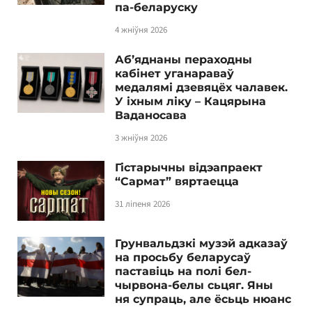
па-беларуску
4 жніўня 2026
Аб’яднаны пераходны
кабінет уганараваў
медалямі дзевяцёх чалавек.
У іхным ліку – Кацярына
Ваданосава
3 жніўня 2026
Гістарычны відэапраект
“Сармат” вяртаецца
31 ліпеня 2026
Грунвальдзкі музэй адказаў
на просьбу беларусаў
паставіць на полі бел-
чырвона-белы сьцяг. Яны
ня супраць, але ёсьць нюанс