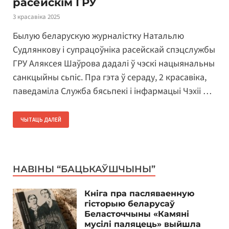
расейскім ГРУ
3 красавіка 2025
Былую беларускую журналістку Натальлю
Судлянкову і супрацоўніка расейскай спэцслужбы
ГРУ Аляксея Шаўрова дадалі ў чэскі нацыянальны
санкцыйны сьпіс. Пра гэта ў сераду, 2 красавіка,
паведаміла Служба бясьпекі і інфармацыі Чэхіі …
ЧЫТАЦЬ ДАЛЕЙ
НАВІНЫ “БАЦЬКАЎШЧЫНЫ”
Кніга пра пасляваенную
гісторыю беларусаў
Беласточчыны «Камяні
мусілі паляцець» выйшла