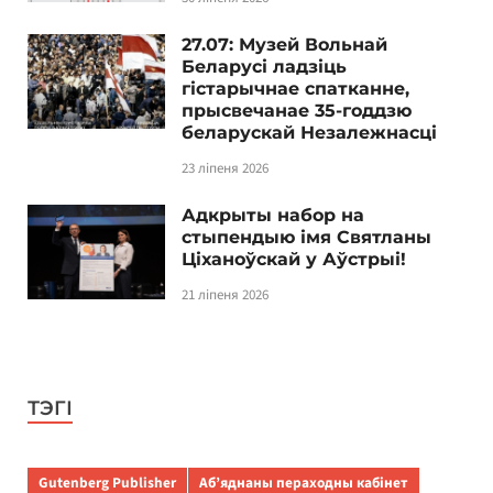
27.07: Музей Вольнай
Беларусі ладзіць
гістарычнае спатканне,
прысвечанае 35-годдзю
беларускай Незалежнасці
23 ліпеня 2026
Адкрыты набор на
стыпендыю імя Святланы
Ціханоўскай у Аўстрыі!
21 ліпеня 2026
ТЭГІ
Gutenberg Publisher
Аб’яднаны пераходны кабінет