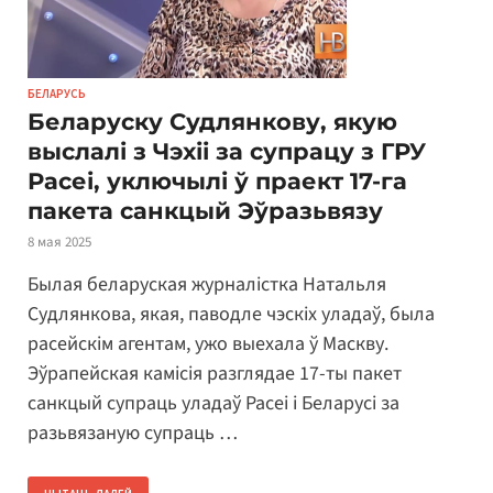
БЕЛАРУСЬ
Беларуску Судлянкову, якую
выслалі з Чэхіі за супрацу з ГРУ
Расеі, уключылі ў праект 17-га
пакета санкцый Эўразьвязу
8 мая 2025
Былая беларуская журналістка Натальля
Судлянкова, якая, паводле чэскіх уладаў, была
расейскім агентам, ужо выехала ў Маскву.
Эўрапейская камісія разглядае 17-ты пакет
санкцый супраць уладаў Расеі і Беларусі за
разьвязаную супраць …