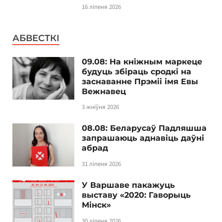
16 ліпеня 2026
АБВЕСТКІ
09.08: На кніжным маркеце
будуць збіраць сродкі на
заснаванне Прэміі імя Евы
Вежнавец
3 жніўня 2026
08.08: Беларусаў Падляшша
запрашаюць аднавіць даўні
абрад
31 ліпеня 2026
У Варшаве пакажуць
выставу «2020: Гаворыць
Мінск»
30 ліпеня 2026