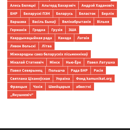
Алесь Бяляцкі
Альгерд Бахарэвіч
Андрэй Хадановіч
БНР
Беларускі ПЭН
Беларусь
Беласток
Берлін
Варшава
Васіль Быкаў
Вялікабрытанія
Вільня
Германія
Гродна
Грузія
ЗША
Каардынацыйная рада
Канада
Латвія
Лявон Вольскі
Літва
Міжнародны саюз беларускіх пісьменнікаў
Мікалай Статкевіч
Мінск
Нью-Ёрк
Павел Латушка
Павел Севярынец
Польшча
Рада БНР
Расія
Святлана Ціханоўская
Украіна
Фонд kamunikat.org
Францыя
Чэхія
Швейцарыя
абвесткі
„Янушкевіч“