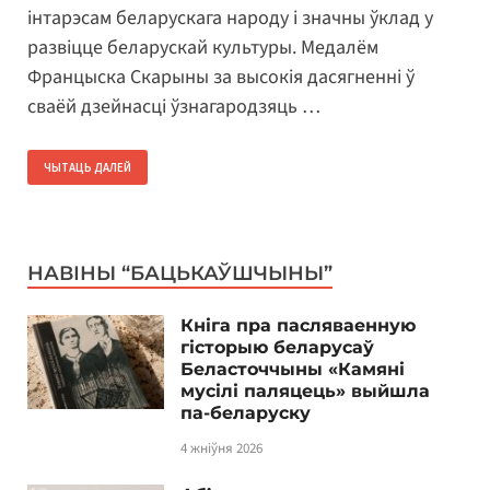
інтарэсам беларускага народу і значны ўклад у
развіцце беларускай культуры. Медалём
Францыска Скарыны за высокія дасягненні ў
сваёй дзейнасці ўзнагародзяць …
ЧЫТАЦЬ ДАЛЕЙ
НАВІНЫ “БАЦЬКАЎШЧЫНЫ”
Кніга пра пасляваенную
гісторыю беларусаў
Беласточчыны «Камяні
мусілі паляцець» выйшла
па-беларуску
4 жніўня 2026