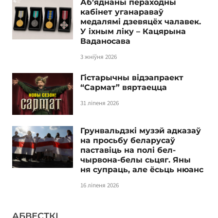
Аб’яднаны пераходны
кабінет уганараваў
медалямі дзевяцёх чалавек.
У іхным ліку – Кацярына
Ваданосава
3 жніўня 2026
Гістарычны відэапраект
“Сармат” вяртаецца
31 ліпеня 2026
Грунвальдзкі музэй адказаў
на просьбу беларусаў
паставіць на полі бел-
чырвона-белы сьцяг. Яны
ня супраць, але ёсьць нюанс
16 ліпеня 2026
АБВЕСТКІ