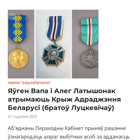
НАВІНЫ "БАЦЬКАЎШЧЫНЫ"
Яўген Вапа і Алег Латышонак
атрымаюць Крыж Адраджэння
Беларусі (братоў Луцкевічаў)
27 студзеня 2025
Аб’яднаны Пераходны Кабінет прыняў рашэнне
ўзнагародзіць шэраг выбітных асоб за адданасць