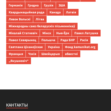
Германія
Гродна
Грузія
ЗША
Каардынацыйная рада
Канада
Латвія
Лявон Вольскі
Літва
Міжнародны саюз беларускіх пісьменнікаў
Мікалай Статкевіч
Мінск
Нью-Ёрк
Павел Латушка
Павел Севярынец
Польшча
Рада БНР
Расія
Святлана Ціханоўская
Украіна
Фонд kamunikat.org
Францыя
Чэхія
Швейцарыя
абвесткі
„Янушкевіч“
КАНТАКТЫ