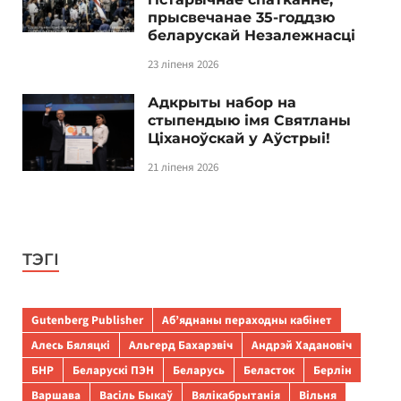
прысвечанае 35-годдзю
беларускай Незалежнасці
23 ліпеня 2026
Адкрыты набор на
стыпендыю імя Святланы
Ціханоўскай у Аўстрыі!
21 ліпеня 2026
ТЭГІ
Gutenberg Publisher
Аб’яднаны пераходны кабінет
Алесь Бяляцкі
Альгерд Бахарэвіч
Андрэй Хадановіч
БНР
Беларускі ПЭН
Беларусь
Беласток
Берлін
Варшава
Васіль Быкаў
Вялікабрытанія
Вільня