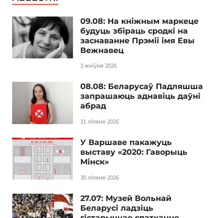
09.08: На кніжным маркеце
будуць збіраць сродкі на
заснаванне Прэміі імя Евы
Вежнавец
3 жніўня 2026
08.08: Беларусаў Падляшша
запрашаюць аднавіць даўні
абрад
31 ліпеня 2026
У Варшаве пакажуць
выставу «2020: Гаворыць
Мінск»
30 ліпеня 2026
27.07: Музей Вольнай
Беларусі ладзіць
гістарычнае спатканне,