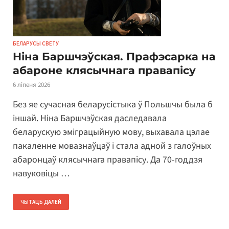
БЕЛАРУСЫ СВЕТУ
Ніна Баршчэўская. Прафэсарка на
абароне клясычнага правапісу
6 ліпеня 2026
Без яе сучасная беларусістыка ў Польшчы была б
іншай. Ніна Баршчэўская даследавала
беларускую эміграцыйную мову, выхавала цэлае
пакаленне мовазнаўцаў і стала адной з галоўных
абаронцаў клясычнага правапісу. Да 70-годдзя
навуковіцы …
ЧЫТАЦЬ ДАЛЕЙ