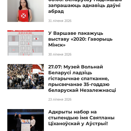
запрашаюць аднавіць даўні
абрад
31 ліпеня 2026
У Варшаве пакажуць
выставу «2020: Гаворыць
Мінск»
30 ліпеня 2026
27.07: Музей Вольнай
Беларусі ладзіць
гістарычнае спатканне,
прысвечанае 35-годдзю
беларускай Незалежнасці
23 ліпеня 2026
Адкрыты набор на
стыпендыю імя Святланы
Ціханоўскай у Аўстрыі!