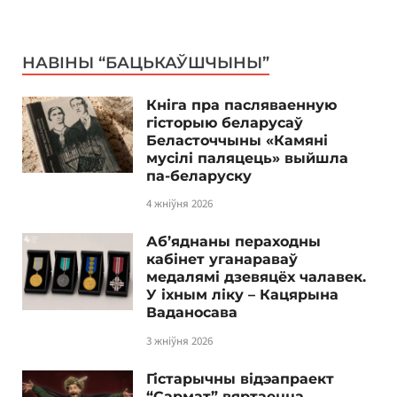
НАВІНЫ “БАЦЬКАЎШЧЫНЫ”
Кніга пра пасляваенную
гісторыю беларусаў
Беласточчыны «Камяні
мусілі паляцець» выйшла
па-беларуску
4 жніўня 2026
Аб’яднаны пераходны
кабінет уганараваў
медалямі дзевяцёх чалавек.
У іхным ліку – Кацярына
Ваданосава
3 жніўня 2026
Гістарычны відэапраект
“Сармат” вяртаецца