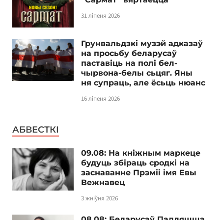
31 ліпеня 2026
Грунвальдзкі музэй адказаў
на просьбу беларусаў
паставіць на полі бел-
чырвона-белы сьцяг. Яны
ня супраць, але ёсьць нюанс
16 ліпеня 2026
АБВЕСТКІ
09.08: На кніжным маркеце
будуць збіраць сродкі на
заснаванне Прэміі імя Евы
Вежнавец
3 жніўня 2026
08.08: Беларусаў Падляшша