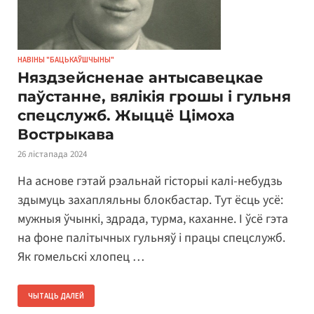
НАВІНЫ "БАЦЬКАЎШЧЫНЫ"
Няздзейсненае антысавецкае
паўстанне, вялікія грошы і гульня
спецслужб. Жыццё Цімоха
Вострыкава
26 лістапада 2024
На аснове гэтай рэальнай гісторыі калі-небудзь
здымуць захапляльны блокбастар. Тут ёсць усё:
мужныя ўчынкі, здрада, турма, каханне. І ўсё гэта
на фоне палітычных гульняў і працы спецслужб.
Як гомельскі хлопец …
ЧЫТАЦЬ ДАЛЕЙ