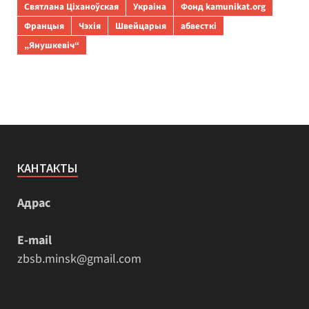
Святлана Ціханоўская
Украіна
Фонд kamunikat.org
Францыя
Чэхія
Швейцарыя
абвесткі
„Янушкевіч“
КАНТАКТЫ
Адрас
E-mail
zbsb.minsk@gmail.com