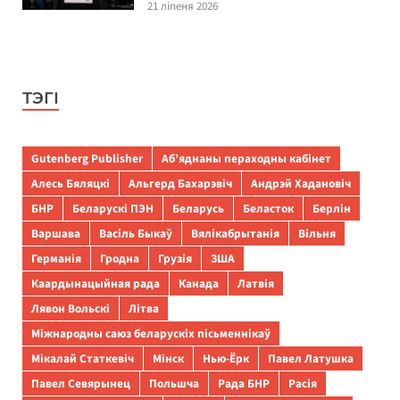
21 ліпеня 2026
ТЭГІ
Gutenberg Publisher
Аб’яднаны пераходны кабінет
Алесь Бяляцкі
Альгерд Бахарэвіч
Андрэй Хадановіч
БНР
Беларускі ПЭН
Беларусь
Беласток
Берлін
Варшава
Васіль Быкаў
Вялікабрытанія
Вільня
Германія
Гродна
Грузія
ЗША
Каардынацыйная рада
Канада
Латвія
Лявон Вольскі
Літва
Міжнародны саюз беларускіх пісьменнікаў
Мікалай Статкевіч
Мінск
Нью-Ёрк
Павел Латушка
Павел Севярынец
Польшча
Рада БНР
Расія