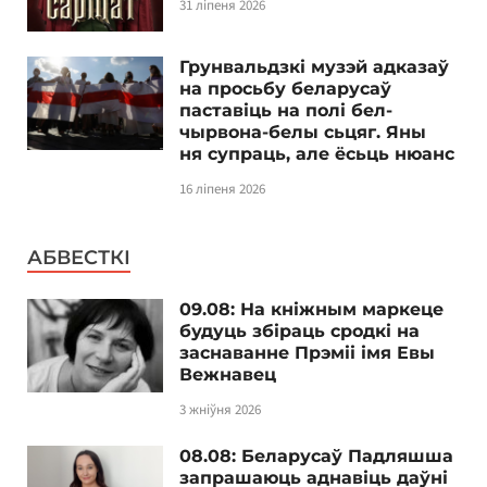
31 ліпеня 2026
Грунвальдзкі музэй адказаў
на просьбу беларусаў
паставіць на полі бел-
чырвона-белы сьцяг. Яны
ня супраць, але ёсьць нюанс
16 ліпеня 2026
АБВЕСТКІ
09.08: На кніжным маркеце
будуць збіраць сродкі на
заснаванне Прэміі імя Евы
Вежнавец
3 жніўня 2026
08.08: Беларусаў Падляшша
запрашаюць аднавіць даўні