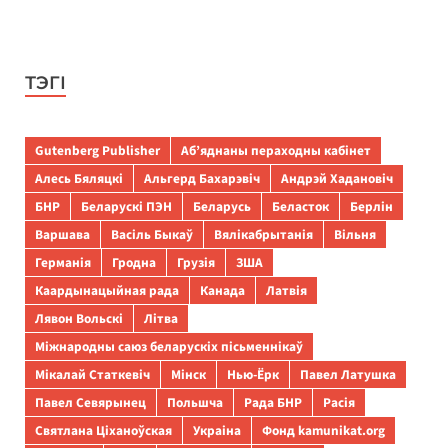
ТЭГІ
Gutenberg Publisher
Аб’яднаны пераходны кабінет
Алесь Бяляцкі
Альгерд Бахарэвіч
Андрэй Хадановіч
БНР
Беларускі ПЭН
Беларусь
Беласток
Берлін
Варшава
Васіль Быкаў
Вялікабрытанія
Вільня
Германія
Гродна
Грузія
ЗША
Каардынацыйная рада
Канада
Латвія
Лявон Вольскі
Літва
Міжнародны саюз беларускіх пісьменнікаў
Мікалай Статкевіч
Мінск
Нью-Ёрк
Павел Латушка
Павел Севярынец
Польшча
Рада БНР
Расія
Святлана Ціханоўская
Украіна
Фонд kamunikat.org