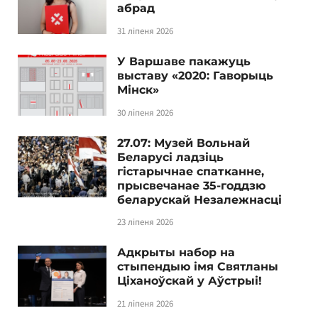
абрад
31 ліпеня 2026
У Варшаве пакажуць
выставу «2020: Гаворыць
Мінск»
30 ліпеня 2026
27.07: Музей Вольнай
Беларусі ладзіць
гістарычнае спатканне,
прысвечанае 35-годдзю
беларускай Незалежнасці
23 ліпеня 2026
Адкрыты набор на
стыпендыю імя Святланы
Ціханоўскай у Аўстрыі!
21 ліпеня 2026