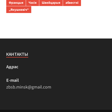
Францыя
Чэхія
Швейцарыя
абвесткі
„Янушкевіч“
КАНТАКТЫ
Адрас
E-mail
zbsb.minsk@gmail.com