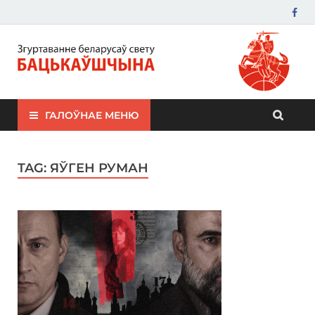
ЗБС "Бацькаўшчына"
ГАЛОЎНАЕ МЕНЮ
TAG:
ЯЎГЕН РУМАН