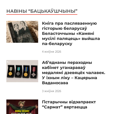
НАВІНЫ “БАЦЬКАЎШЧЫНЫ”
Кніга пра пасляваенную
гісторыю беларусаў
Беласточчыны «Камяні
мусілі паляцець» выйшла
па-беларуску
4 жніўня 2026
Аб’яднаны пераходны
кабінет уганараваў
медалямі дзевяцёх чалавек.
У іхным ліку – Кацярына
Ваданосава
3 жніўня 2026
Гістарычны відэапраект
“Сармат” вяртаецца