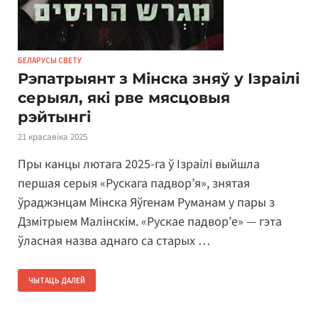
БЕЛАРУСЫ СВЕТУ
Рэпатрыянт з Мінска зняў у Ізраілі
серыял, які рве мясцовыя
рэйтынгі
21 красавіка 2025
Пры канцы лютага 2025-га ў Ізраілі выйшла
першая серыя «Рускага падвор’я», знятая
ўраджэнцам Мінска Яўгенам Руманам у пары з
Дзмітрыем Малінскім. «Рускае падвор’е» — гэта
ўласная назва аднаго са старых …
ЧЫТАЦЬ ДАЛЕЙ