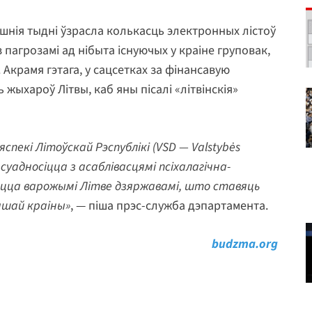
ошнія тыдні ўзрасла колькасць электронных лістоў
з пагрозамі ад нібыта існуючых у краіне груповак,
 Акрамя гэтага, у сацсетках за фінансавую
жыхароў Літвы, каб яны пісалі «літвінскія»
екі Літоўскай Рэспублікі (VSD — Valstybės
уадносіцца з асаблівасцямі псіхалагічна-
юцца варожымі Літве дзяржавамі, што ставяць
ашай краіны»
, — піша прэс-служба дэпартамента.
budzma.org