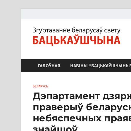
ЗБС "Бацькаўшчына"
ГАЛОЎНАЯ
НАВІНЫ “БАЦЬКАЎШЧЫНЫ
БЕЛАРУСЬ
Дэпартамент дзяр
праверыў беларус
небяспечных праяв
знайшоў