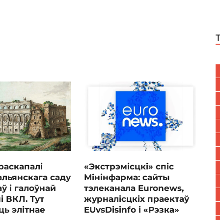
 раскапалі
«Экстрэмісцкі» спіс
альянскага саду
Мінінфарма: сайты
аў і галоўнай
тэлеканала Euronews,
 ВКЛ. Тут
журналісцкіх праектаў
ь элітнае
EUvsDisinfo і «Рэзка»