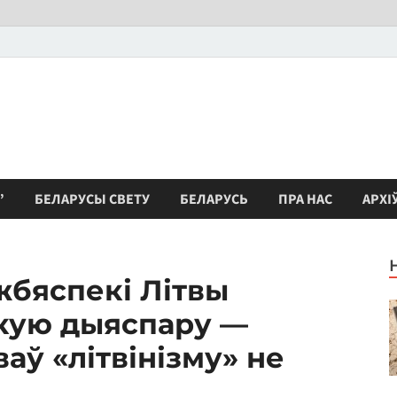
”
БЕЛАРУСЫ СВЕТУ
БЕЛАРУСЬ
ПРА НАС
АРХІ
жбяспекі Літвы
кую дыяспару —
аў «літвінізму» не