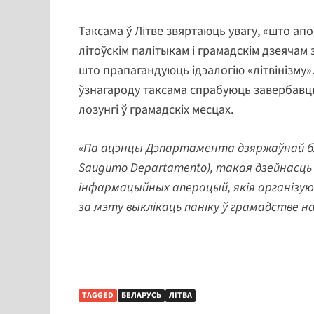
Таксама ў Літве звяртаюць увагу, «што ап
літоўскім палітыкам і грамадскім дзеячам 
што прапагандуюць ідэалогію «літвінізму».
ўзнагароду таксама спрабуюць завербавць 
лозунгі ў грамадскіх месцах.
«Па ацэнцы Дэпартамента дзяржаўнай бясп
Saugumo Departamento), такая дзейнасць с
інфармацыйных аперацый, якія арганізу
за мэту выклікаць паніку ў грамадстве н
TAGGED
БЕЛАРУСЬ
ЛІТВА