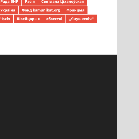
Рада БНР
Расія
Святлана Ціханоўская
Украіна
Фонд kamunikat.org
Францыя
Чэхія
Швейцарыя
абвесткі
„Янушкевіч“