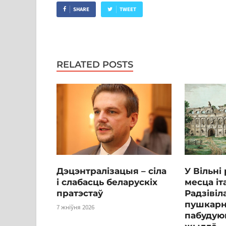
SHARE
TWEET
RELATED POSTS
Дэцэнтралізацыя – сіла
У Вільні
і слабасць беларускіх
месца іт
пратэстаў
Радзівіл
пушкарні
7 жніўня 2026
пабудуюц