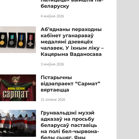
беларуску
4 жніўня 2026
Аб’яднаны пераходны
кабінет уганараваў
медалямі дзевяцёх
чалавек. У іхным ліку –
Кацярына Ваданосава
3 жніўня 2026
Гістарычны
відэапраект “Сармат”
вяртаецца
31 ліпеня 2026
Грунвальдзкі музэй
адказаў на просьбу
беларусаў паставіць
на полі бел-чырвона-
белы сьцяг. Яны