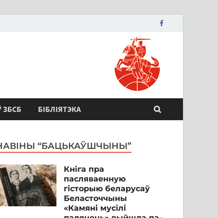
Ў ЗБСБ
БІБЛІЯТЭКА
НАВІНЫ “БАЦЬКАЎШЧЫНЫ”
Кніга пра
пасляваенную
гісторыю беларусаў
Беласточчыны
«Камяні мусілі
паляцець» выйшла па-