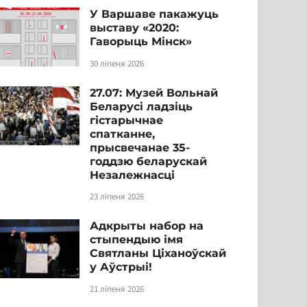
У Варшаве пакажуць
выставу «2020:
Гаворыць Мінск»
30 ліпеня 2026
27.07: Музей Вольнай
Беларусі ладзіць
гістарычнае
спатканне,
прысвечанае 35-
годдзю беларускай
Незалежнасці
23 ліпеня 2026
Адкрыты набор на
стыпендыю імя
Святланы Ціханоўскай
у Аўстрыі!
21 ліпеня 2026