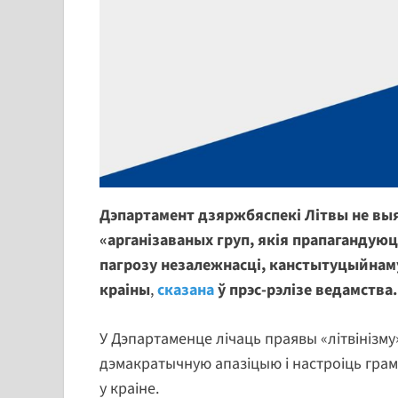
Дэпартамент дзяржбяспекі Літвы не выя
«арганізаваных груп, якія прапагандуюць
пагрозу незалежнасці, канстытуцыйнаму
краіны
,
сказана
ў прэс-рэлізе ведамства.
У Дэпартаменце лічаць праявы «літвінізм
дэмакратычную апазіцыю і настроіць грам
у краіне.