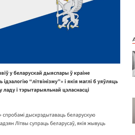
віў у беларускай дыяспары ў краіне
 ідэалогію “літвінізму”» і якія маглі б уяўляць
 ладу і тэрытарыяльнай цэласнасці
у» спробамі дыскрэдытаваць беларускую
адзян Літвы супраць беларусаў, якія жывуць