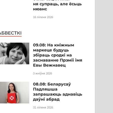
ня супраць, але ёсьць
нюанс
16 ліпеня 2026
АБВЕСТКІ
09.08: На кніжным
маркеце будуць
збіраць сродкі на
заснаванне Прэміі імя
Евы Вежнавец
3 жніўня 2026
08.08: Беларусаў
Падляшша
запрашаюць аднавіць
даўні абрад
31 ліпеня 2026