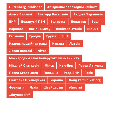
Gutenberg Publisher
Аб’яднаны пераходны кабінет
Алесь Бяляцкі
Альгерд Бахарэвіч
Андрэй Хадановіч
БНР
Беларускі ПЭН
Беларусь
Беласток
Берлін
Варшава
Васіль Быкаў
Вялікабрытанія
Вільня
Германія
Гродна
Грузія
ЗША
Каардынацыйная рада
Канада
Латвія
Лявон Вольскі
Літва
Міжнародны саюз беларускіх пісьменнікаў
Мікалай Статкевіч
Мінск
Нью-Ёрк
Павел Латушка
Павел Севярынец
Польшча
Рада БНР
Расія
Святлана Ціханоўская
Украіна
Фонд kamunikat.org
Францыя
Чэхія
Швейцарыя
абвесткі
„Янушкевіч“