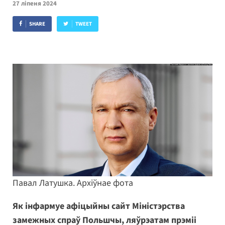
27 ліпеня 2024
SHARE
TWEET
Павал Латушка. Архіўнае фота
Як інфармуе афіцыйны сайт Міністэрства
замежных спраў Польшчы, ляўрэатам прэміі