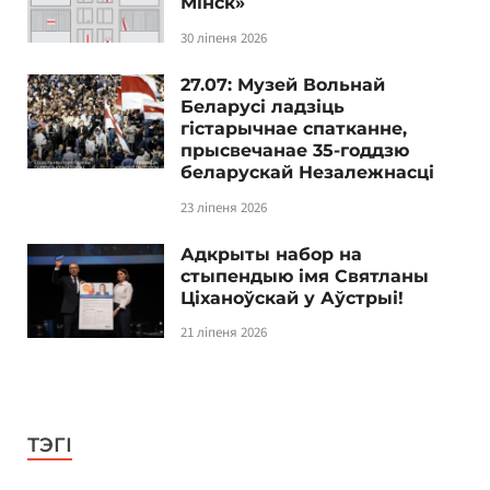
Мінск»
30 ліпеня 2026
27.07: Музей Вольнай
Беларусі ладзіць
гістарычнае спатканне,
прысвечанае 35-годдзю
беларускай Незалежнасці
23 ліпеня 2026
Адкрыты набор на
стыпендыю імя Святланы
Ціханоўскай у Аўстрыі!
21 ліпеня 2026
ТЭГІ