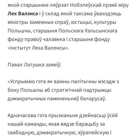
якой старшынюе ляўрэат Нобэлеўскай прэміі міру
Лех Валэнса
і ў склад якой таксама ўваходзяць
міністры замежных спраў, юстыцыі, культуры
Польшчы, старшыня Польскага Хэльсынскага
фонду правоў чалавека і старшыня фонду
«Інстытут Леха Валенсы».
Павал Латушка заявіў:
«Успрымаю гэта як важны палітычны мэсэдж з
боку Польшчы аб стратэгічнай падтрымцы
дэмакратычных памкненьняў беларусаў.
Адначасова гэта прызнаньне дзейнасьці ўсёй
нашай каманды, якая вядзе барацьбу за
свабодную, дэмакратычную, эўрапейскую і