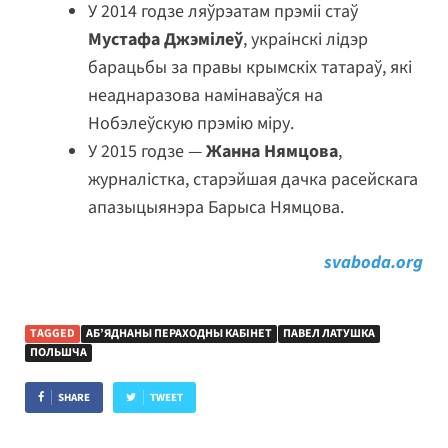
У 2014 годзе ляўрэатам прэміі стаў
Мустафа Джэмілеў
, украінскі лідэр
барацьбы за правы крымскіх татараў, які
неаднаразова намінаваўся на
Нобэлеўскую прэмію міру.
У 2015 годзе —
Жанна Нямцова
,
журналістка, старэйшая дачка расейскага
апазыцыянэра Барыса Нямцова.
svaboda.org
TAGGED
АБ’ЯДНАНЫ ПЕРАХОДНЫ КАБІНЕТ
ПАВЕЛ ЛАТУШКА
ПОЛЬШЧА
SHARE
TWEET