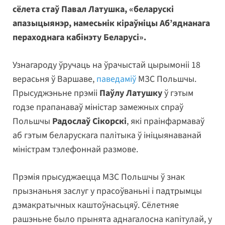
сёлета стаў Павал Латушка, «беларускі
апазыцыянэр, намесьнік кіраўніцы Аб’яднанага
пераходнага кабінэту Беларусі».
Узнагароду ўручаць на ўрачыстай цырымоніі 18
верасьня ў Варшаве,
паведаміў
МЗС Польшчы.
Прысуджэньне прэміі
Паўлу Латушку
ў гэтым
годзе прапанаваў міністар замежных спраў
Польшчы
Радослаў Сікорскі
, які праінфармаваў
аб гэтым беларускага палітыка ў ініцыянаванай
міністрам тэлефоннай размове.
Прэмія прысуджаецца МЗС Польшчы ў знак
прызнаньня заслуг у прасоўваньні і падтрымцы
дэмакратычных каштоўнасьцяў. Сёлетняе
рашэньне было прынята аднагалосна капітулай, у