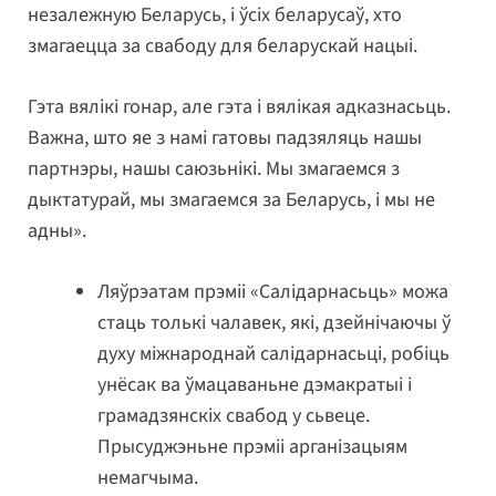
незалежную Беларусь, і ўсіх беларусаў, хто
змагаецца за свабоду для беларускай нацыі.
Гэта вялікі гонар, але гэта і вялікая адказнасьць.
Важна, што яе з намі гатовы падзяляць нашы
партнэры, нашы саюзьнікі. Мы змагаемся з
дыктатурай, мы змагаемся за Беларусь, і мы не
адны».
Ляўрэатам прэміі «Салідарнасьць» можа
стаць толькі чалавек, які, дзейнічаючы ў
духу міжнароднай салідарнасьці, робіць
унёсак ва ўмацаваньне дэмакратыі і
грамадзянскіх свабод у сьвеце.
Прысуджэньне прэміі арганізацыям
немагчыма.