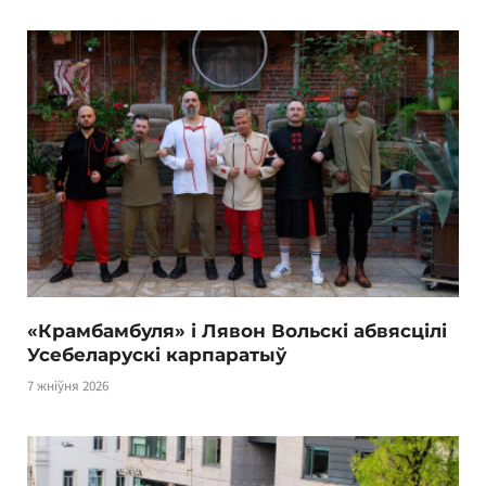
«Крамбамбуля» і Лявон Вольскі абвясцілі
Усебеларускі карпаратыў
7 жніўня 2026