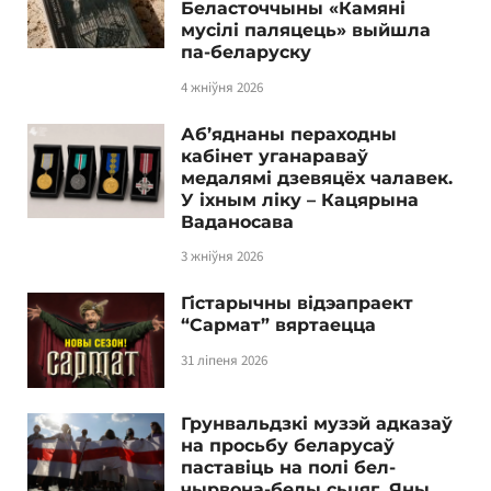
Беласточчыны «Камяні
мусілі паляцець» выйшла
па-беларуску
4 жніўня 2026
Аб’яднаны пераходны
кабінет уганараваў
медалямі дзевяцёх чалавек.
У іхным ліку – Кацярына
Ваданосава
3 жніўня 2026
Гістарычны відэапраект
“Сармат” вяртаецца
31 ліпеня 2026
Грунвальдзкі музэй адказаў
на просьбу беларусаў
паставіць на полі бел-
чырвона-белы сьцяг. Яны