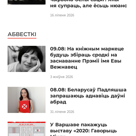
ня супраць, але ёсьць нюанс
16 ліпеня 2026
АБВЕСТКІ
09.08: На кніжным маркеце
будуць збіраць сродкі на
заснаванне Прэміі імя Евы
Вежнавец
3 жніўня 2026
08.08: Беларусаў Падляшша
запрашаюць аднавіць даўні
абрад
31 ліпеня 2026
У Варшаве пакажуць
выставу «2020: Гаворыць