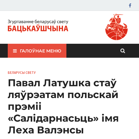
ЗБС "Бацькаўшчына"
ГАЛОЎНАЕ МЕНЮ
БЕЛАРУСЫ СВЕТУ
Павал Латушка стаў
ляўрэатам польскай
прэміі
«Салідарнасьць» імя
Леха Валэнсы