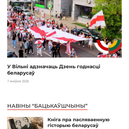
У Вільні адзначаць Дзень годнасці
беларусаў
7 жніўня 2026
НАВІНЫ “БАЦЬКАЎШЧЫНЫ”
Кніга пра пасляваенную
гісторыю беларусаў