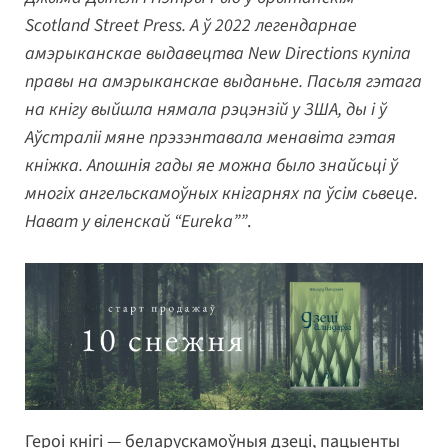
Scotland Street Press. А ў 2022 легендарнае
амэрыканскае выдавецтва New Directions купіла
правы на амэрыканскае выданьне. Пасьля гэтага
на кнігу выйшла нямала рэцэнзій у ЗША, ды і ў
Аўстраліі мяне прэзэнтавала менавіта гэтая
кніжка. Апошнія гады яе можна было знайсьці ў
многіх ангельскамоўных кнігарнях па ўсім сьвеце.
Нават у віленскай “Eureka””
.
Героі кнігі — беларускамоўныя дзеці, пацыенты