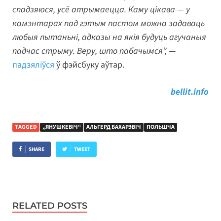
спадзяюся, усё атрымаецца. Каму цікава — у
камэнтарах пад гэтым пастом можна задаваць
любыя пытаньні, адказы на якія будуць агучаныя
падчас стрыму. Веру, што пабачымся”,
—
падзяліўся
ў фэйсбуку аўтар.
bellit.info
TAGGED
„ЯНУШКЕВІЧ“
АЛЬГЕРД БАХАРЭВІЧ
ПОЛЬШЧА
SHARE
TWEET
RELATED POSTS