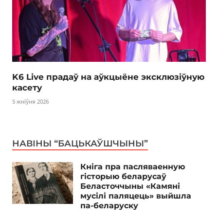
K6 Live прадаў на аўкцыёне эксклюзіўную
касету
5 жніўня 2026
НАВІНЫ “БАЦЬКАЎШЧЫНЫ”
Кніга пра пасляваенную
гісторыю беларусаў
Беласточчыны «Камяні
мусілі паляцець» выйшла
па-беларуску