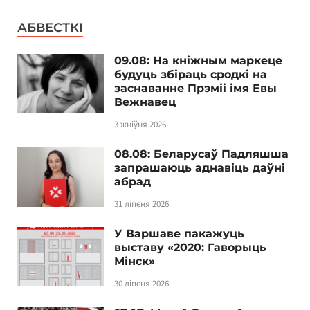
АБВЕСТКІ
09.08: На кніжным маркеце
будуць збіраць сродкі на
заснаванне Прэміі імя Евы
Вежнавец
3 жніўня 2026
08.08: Беларусаў Падляшша
запрашаюць аднавіць даўні
абрад
31 ліпеня 2026
У Варшаве пакажуць
выставу «2020: Гаворыць
Мінск»
30 ліпеня 2026