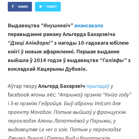
SHARE
TWEET
Выдавецтва
“Янушкевіч”
анансавала
перавыданне раману Альгерда Бахарэвіча
“Дзеці Аліндаркі”
з нагоды 10-гадовага юбілею
кнігі ў новым афармленні. Першае выданне
выйшла ў 2014 годзе ў выдавецтве
“Галіяфы”
з
вокладкай Кацярыны Дубовік.
Аўтар твору
Альгерд Бахарэвіч
прыгадаў
у
facebook ягоны лёс:
“Атрымаў прэмію “Кніга году”
і 3-ю прэмію Гедройця. Быў абраны Velcom для
праекту Movabox. Потым выйшаў у францускім
перакладзе Алены Лапатнёвай у Парыжы, у
выдавецтве Le ver a soie. Потым у перакладзе
Джыма Дынглі і Пэтры Рыд у брытанскім