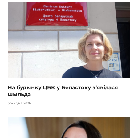
На будынку ЦБК у Беластоку з’явілася
шыльда
5 жніўня 2026