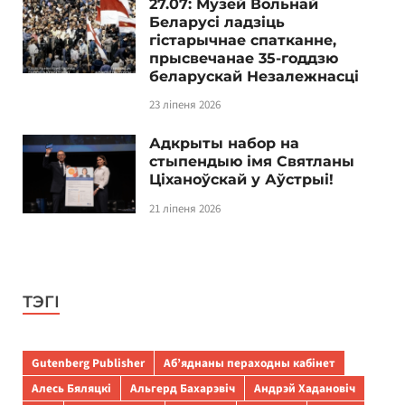
27.07: Музей Вольнай
Беларусі ладзіць
гістарычнае спатканне,
прысвечанае 35-годдзю
беларускай Незалежнасці
23 ліпеня 2026
Адкрыты набор на
стыпендыю імя Святланы
Ціханоўскай у Аўстрыі!
21 ліпеня 2026
ТЭГІ
Gutenberg Publisher
Аб’яднаны пераходны кабінет
Алесь Бяляцкі
Альгерд Бахарэвіч
Андрэй Хадановіч