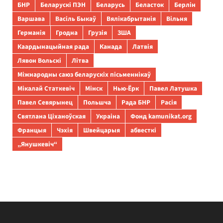
БНР
Беларускі ПЭН
Беларусь
Беласток
Берлін
Варшава
Васіль Быкаў
Вялікабрытанія
Вільня
Германія
Гродна
Грузія
ЗША
Каардынацыйная рада
Канада
Латвія
Лявон Вольскі
Літва
Міжнародны саюз беларускіх пісьменнікаў
Мікалай Статкевіч
Мінск
Нью-Ёрк
Павел Латушка
Павел Севярынец
Польшча
Рада БНР
Расія
Святлана Ціханоўская
Украіна
Фонд kamunikat.org
Францыя
Чэхія
Швейцарыя
абвесткі
„Янушкевіч“