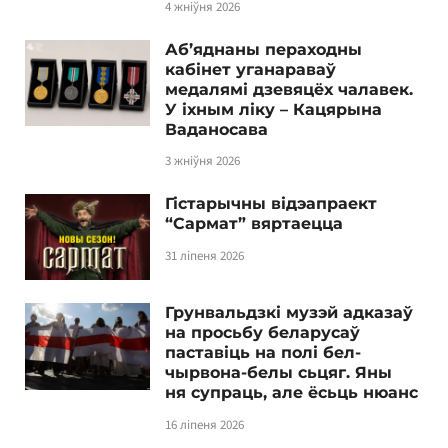
4 жніўня 2026
Аб’яднаны пераходны
кабінет уганараваў
медалямі дзевяцёх чалавек.
У іхным ліку – Кацярына
Ваданосава
3 жніўня 2026
Гістарычны відэапраект
“Сармат” вяртаецца
31 ліпеня 2026
Грунвальдзкі музэй адказаў
на просьбу беларусаў
паставіць на полі бел-
чырвона-белы сьцяг. Яны
ня супраць, але ёсьць нюанс
16 ліпеня 2026