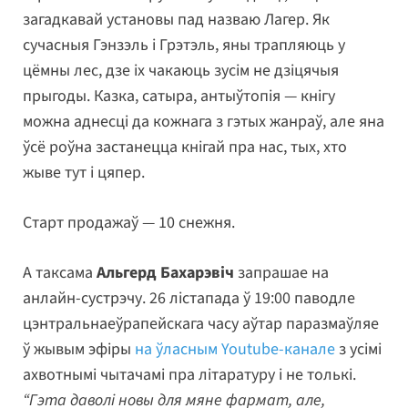
загадкавай установы пад назваю Лагер. Як
сучасныя Гэнзэль і Грэтэль, яны трапляюць у
цёмны лес, дзе іх чакаюць зусім не дзіцячыя
прыгоды. Казка, сатыра, антыўтопія — кнігу
можна аднесці да кожнага з гэтых жанраў, але яна
ўсё роўна застанецца кнігай пра нас, тых, хто
жыве тут і цяпер.
Старт продажаў — 10 снежня.
А таксама
Альгерд Бахарэвіч
запрашае на
анлайн-сустрэчу. 26 лістапада ў 19:00 паводле
цэнтральнаеўрапейскага часу аўтар паразмаўляе
ў жывым эфіры
на ўласным Youtube-канале
з усімі
ахвотнымі чытачамі пра літаратуру і не толькі.
“Гэта даволі новы для мяне фармат, але,