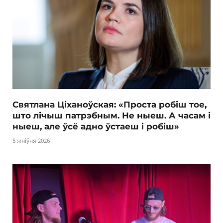
Святлана Ціханоўская: «Проста робіш тое,
што лічыш патрэбным. Не ныеш. А часам і
ныеш, але ўсё адно ўстаеш і робіш»
5 жніўня 2026