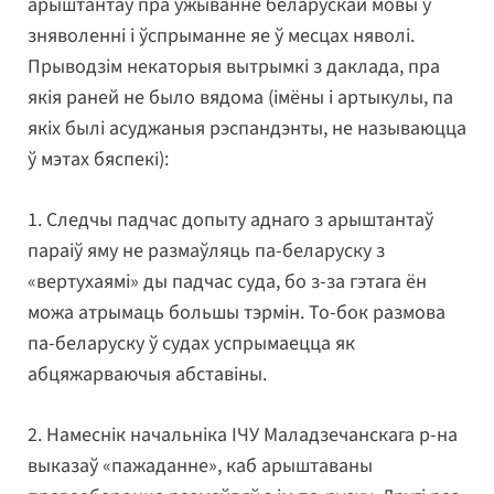
арыштантаў пра ўжыванне беларускай мовы ў
зняволенні і ўспрыманне яе ў месцах няволі.
Прыводзім некаторыя вытрымкі з даклада, пра
якія раней не было вядома (імёны і артыкулы, па
якіх былі асуджаныя рэспандэнты, не называюцца
ў мэтах бяспекі):
1. Следчы падчас допыту аднаго з арыштантаў
параіў яму не размаўляць па-беларуску з
«вертухаямі» ды падчас суда, бо з-за гэтага ён
можа атрымаць большы тэрмін. То-бок размова
па-беларуску ў судах успрымаецца як
абцяжарваючыя абставіны.
2. Намеснік начальніка ІЧУ Маладзечанскага р-на
выказаў «пажаданне», каб арыштаваны