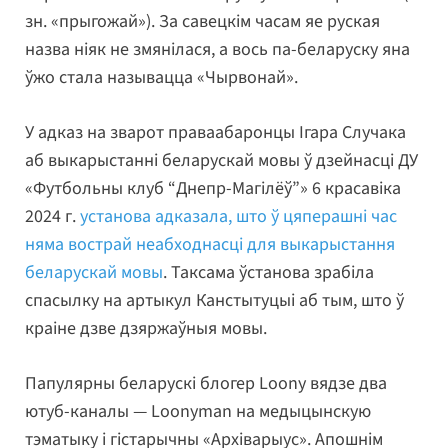
зн. «прыгожай»). За савецкім часам яе руская
назва ніяк не змянілася, а вось па-беларуску яна
ўжо стала называцца «Чырвонай».
У адказ на зварот праваабаронцы Ігара Случака
аб выкарыстанні беларускай мовы ў дзейнасці ДУ
«Футбольны клуб “Днепр-Магілёў”» 6 красавіка
2024 г.
установа адказала, што ў цяперашні час
няма вострай неабходнасці для выкарыстання
беларускай мовы
. Таксама ўстанова зрабіла
спасылку на артыкул Канстытуцыі аб тым, што ў
краіне дзве дзяржаўныя мовы.
Папулярны беларускі блогер Loony вядзе два
ютуб-каналы — Loonyman на медыцынскую
тэматыку і гістарычны «Архіварыус». Апошнім