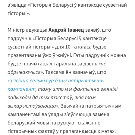
з’явіцца «Гісторыя Беларусі ў кантэксце сусветнай
гісторыі».
Міністр адукацыі
Андрэй Іванец
заявіў, што
падручнік «Гісторыя Беларусі ў кантэксце
сусветнай гісторыі» для 10-га класа будзе
прэзентаваны ўжо ў жніўні. Гэты падручнік можна
будзе прачытаць літаральна за дзень
«не
адрываючыся»
. Таксама ён зазначыў, што
«
з’явіцца вельмі сур’ёзны патрыятычны
кампанент
, таму што мы фактычна змянілі
падыходы да тых тэкстаў, якія там
выкарыстоўваюцца»
. Звычайна патрыятычнымі
кампанентамі ва ўлады з’яўляюцца замена
беларускай мовы на рускую і скажэнне
гістарычных фактаў у прапагандысцкіх мэтах.