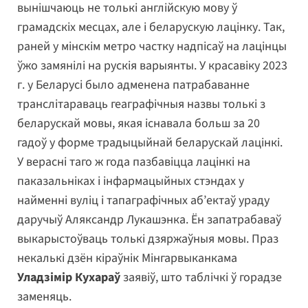
вынішчаюць не толькі англійскую мову ў
грамадскіх месцах, але і беларускую лацінку. Так,
раней у мінскім метро частку надпісаў на лацінцы
ўжо замянілі на рускія варыянты. У красавіку 2023
г. у Беларусі было адменена патрабаванне
транслітараваць геаграфічныя назвы толькі з
беларускай мовы, якая існавала больш за 20
гадоў у форме традыцыйнай беларускай лацінкі.
У верасні таго ж года пазбавіцца лацінкі на
паказальніках і інфармацыйных стэндах у
найменні вуліц і тапаграфічных аб’ектаў ураду
даручыў Аляксандр Лукашэнка. Ён запатрабаваў
выкарыстоўваць толькі дзяржаўныя мовы. Праз
некалькі дзён кіраўнік Мінгарвыканкама
Уладзімір Кухараў
заявіў, што таблічкі ў горадзе
заменяць.