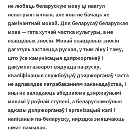
не любяць беларускую мову ці наагул
непатрыятычныя, але яны не бачаць яе
дамінантнай мовай. Для беларусаў беларуская
мова — гэта хутчэй частка культуры, а не
жыццёвых зносін. Мовай жыццёвых зносін
дагэтуль застаецца руская, у тым ліку і таму,
што ўся камунікацыя дзяржорганаў і
дакументазварот вядуцца па-руску,
кваліфікацыя службоўцаў дзяржорганаў часта
не адпавядае патрабаванням заканадаўства, і
яны не валодаюць абедзвюма дзяржаўнымі
мовамі ў роўнай ступені, а беларускамоўныя
адказы дзяржорганаў і арганізацый калі і
напісаныя па-беларуску, нярэдка змяшчаюць
шмат памылак.