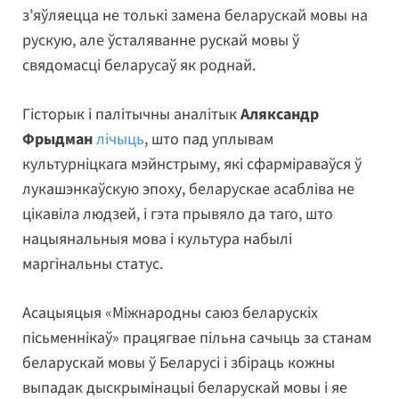
з’яўляецца не толькі замена беларускай мовы на
рускую, але ўсталяванне рускай мовы ў
свядомасці беларусаў як роднай.
Гісторык і палітычны аналітык
Аляксандр
Фрыдман
лічыць
, што пад уплывам
культурніцкага мэйнстрыму, які сфарміраваўся ў
лукашэнкаўскую эпоху, беларускае асабліва не
цікавіла людзей, і гэта прывяло да таго, што
нацыянальныя мова і культура набылі
маргінальны статус.
Асацыяцыя «Міжнародны саюз беларускіх
пісьменнікаў» працягвае пільна сачыць за станам
беларускай мовы ў Беларусі і збіраць кожны
выпадак дыскрымінацыі беларускай мовы і яе