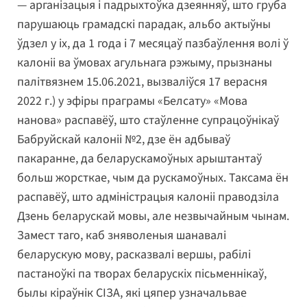
— арганізацыя і падрыхтоўка дзеянняў, што груба
парушаюць грамадскі парадак, альбо актыўны
ўдзел у іх, да 1 года і 7 месяцаў пазбаўлення волі ў
калоніі ва ўмовах агульнага рэжыму, прызнаны
палітвязнем 15.06.2021, вызваліўся 17 верасня
2022 г.) у эфіры праграмы «Белсату» «Мова
нанова» распавёў, што стаўленне супрацоўнікаў
Бабруйскай калоніі №2, дзе ён адбываў
пакаранне, да беларускамоўных арыштантаў
больш жорсткае, чым да рускамоўных. Таксама ён
распавёў, што адміністрацыя калоніі праводзіла
Дзень беларускай мовы, але незвычайным чынам.
Замест таго, каб зняволеныя шанавалі
беларускую мову, расказвалі вершы, рабілі
пастаноўкі па творах беларускіх пісьменнікаў,
былы кіраўнік СІЗА, які цяпер узначальвае