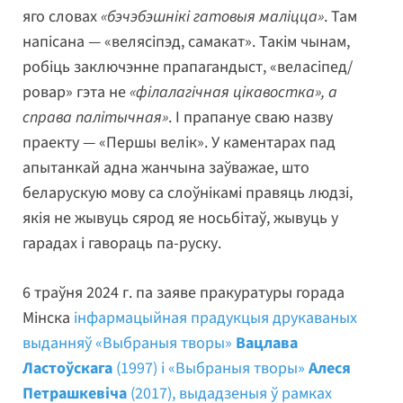
яго словах
«бэчэбэшнікі гатовыя маліцца»
. Там
напісана — «велясіпэд, самакат». Такім чынам,
робіць заключэнне прапагандыст, «веласіпед/
ровар» гэта не
«філалагічная цікавостка», а
справа палітычная»
. І прапануе сваю назву
праекту — «Першы велік». У каментарах пад
апытанкай адна жанчына заўважае, што
беларускую мову са слоўнікамі правяць людзі,
якія не жывуць сярод яе носьбітаў, жывуць у
гарадах і гавораць па-руску.
6 траўня 2024 г. па заяве пракуратуры горада
Мінска
інфармацыйная прадукцыя друкаваных
выданняў «Выбраныя творы»
Вацлава
Ластоўскага
(1997) і «Выбраныя творы»
Алеся
Петрашкевіча
(2017), выдадзеныя ў рамках