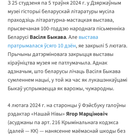
З 25 студзеня па 5 траўня 2024 г. у Дзяржаўным
музеі гісторыі беларускай літаратуры мусіла
праходзіць літаратурна-мастацкая выстава,
прысвечаная 100-годдзю народнага пісьменніка
Беларусі
Васіля Быкава
. Але
выстава
пратрымалася ўсяго 10 дзён
, яе закрылі 5 лютага.
Прычыны датэрміновага закрыцця выставы
кіраўніцтва музея не патлумачыла. Аднак
адзначым, што беларусы лічаць Васіля Быкава
сумленнем нацыі, у той жа час як лукашэнкаўцамі
Быкаў успрымаецца як варожы, чужародны.
4 лютага 2024 г. на старонцы ў Фэйсбуку галоўны
рэдактар «Нашай Нівы»
Ягор Марціновіч
(асуджаны па арт. 216 Крымінальнага кодэкса
(далей — КК) — нанясенне маёмаснай шкоды без