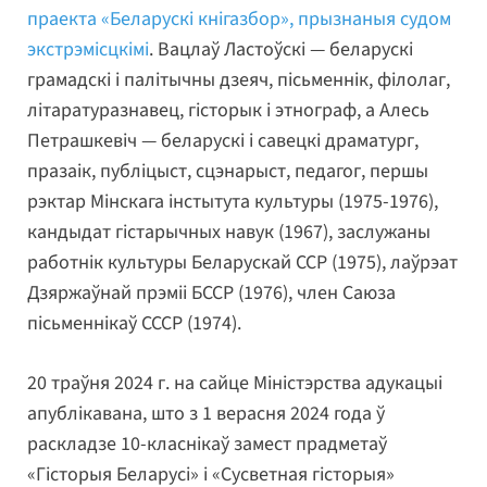
праекта «Беларускі кнігазбор», прызнаныя судом
экстрэмісцкімі
. Вацлаў Ластоўскі — беларускі
грамадскі і палітычны дзеяч, пісьменнік, філолаг,
літаратуразнавец, гісторык і этнограф, а Алесь
Петрашкевіч — беларускі і савецкі драматург,
празаік, публіцыст, сцэнарыст, педагог, першы
рэктар Мінскага інстытута культуры (1975-1976),
кандыдат гістарычных навук (1967), заслужаны
работнік культуры Беларускай ССР (1975), лаўрэат
Дзяржаўнай прэміі БССР (1976), член Саюза
пісьменнікаў СССР (1974).
20 траўня 2024 г. на сайце Міністэрства адукацыі
апублікавана, што з 1 верасня 2024 года ў
раскладзе 10-класнікаў замест прадметаў
«Гісторыя Беларусі» і «Сусветная гісторыя»