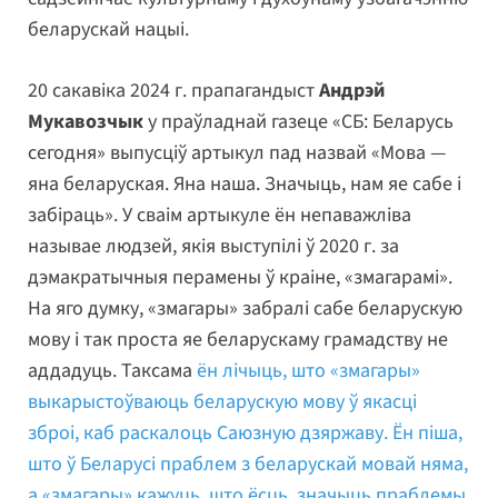
беларускай нацыі.
20 сакавіка 2024 г. прапагандыст
Андрэй
Мукавозчык
у праўладнай газеце «СБ: Беларусь
сегодня» выпусціў артыкул пад назвай «Мова —
яна беларуская. Яна наша. Значыць, нам яе сабе і
забіраць». У сваім артыкуле ён непаважліва
называе людзей, якія выступілі ў 2020 г. за
дэмакратычныя перамены ў краіне, «змагарамі».
На яго думку, «змагары» забралі сабе беларускую
мову і так проста яе беларускаму грамадству не
аддадуць. Таксама
ён лічыць, што «змагары»
выкарыстоўваюць беларускую мову ў якасці
зброі, каб раскалоць Саюзную дзяржаву. Ён піша,
што ў Беларусі праблем з беларускай мовай няма,
а «змагары» кажуць, што ёсць, значыць праблемы