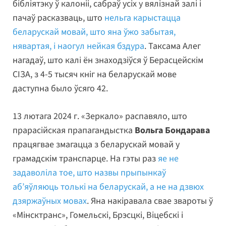
бібліятэку ў калоніі, сабраў усіх у вялізнай залі і
пачаў расказваць, што
нельга карыстацца
беларускай мовай, што яна ўжо забытая,
нявартая, і наогул нейкая бздура
. Таксама Алег
нагадаў, што калі ён знаходзіўся ў Берасцейскім
СІЗА, з 4-5 тысяч кніг на беларускай мове
даступна было ўсяго 42.
13 лютага 2024 г. «Зеркало» распавяло, што
прарасійская прапагандыстка
Вольга Бондарава
працягвае змагацца з беларускай мовай у
грамадскім транспарце. На гэты раз
яе не
задаволіла тое, што назвы прыпынкаў
аб’яўляюць толькі на беларускай, а не на дзвюх
дзяржаўных мовах
. Яна накіравала свае звароты ў
«Мінсктранс», Гомельскі, Брэсцкі, Віцебскі і