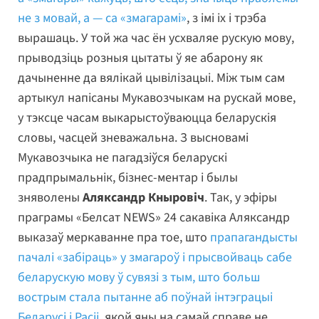
не з мовай, а — са «змагарамі»
, з імі іх і трэба
вырашаць. У той жа час ён усхваляе рускую мову,
прыводзіць розныя цытаты ў яе абарону як
дачыненне да вялікай цывілізацыі. Між тым сам
артыкул напісаны Мукавозчыкам на рускай мове,
у тэксце часам выкарыстоўваюцца беларускія
словы, часцей зневажальна. З высновамі
Мукавозчыка не пагадзіўся беларускі
прадпрымальнік, бізнес-ментар і былы
зняволены
Аляксандр Кныровіч
. Так, у эфіры
праграмы «Белсат NEWS» 24 сакавіка Аляксандр
выказаў меркаванне пра тое, што
прапагандысты
пачалі «забіраць» у змагароў і прысвойваць сабе
беларускую мову ў сувязі з тым, што больш
вострым стала пытанне аб поўнай інтэграцыі
Беларусі і Расіі
, якой яны на самай справе не