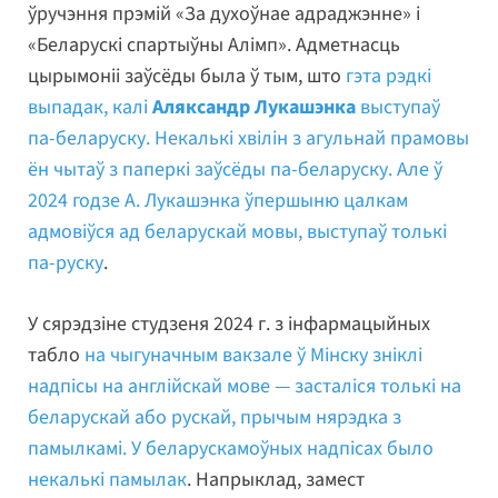
ўручэння прэмій «За духоўнае адраджэнне» і
«Беларускі спартыўны Алімп». Адметнасць
цырымоніі заўсёды была ў тым, што
гэта рэдкі
выпадак, калі
Аляксандр Лукашэнка
выступаў
па-беларуску. Некалькі хвілін з агульнай прамовы
ён чытаў з паперкі заўсёды па-беларуску. Але ў
2024 годзе А. Лукашэнка ўпершыню цалкам
адмовіўся ад беларускай мовы, выступаў толькі
па-руску
.
У сярэдзіне студзеня 2024 г. з інфармацыйных
табло
на чыгуначным вакзале ў Мінску зніклі
надпісы на англійскай мове — засталіся толькі на
беларускай або рускай, прычым нярэдка з
памылкамі. У беларускамоўных надпісах было
некалькі памылак
. Напрыклад, замест