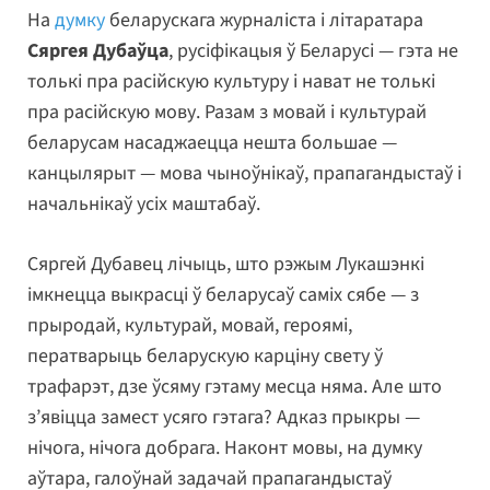
На
думку
беларускага журналіста і літаратара
Сяргея Дубаўца
, русіфікацыя ў Беларусі — гэта не
толькі пра расійскую культуру і нават не толькі
пра расійскую мову. Разам з мовай і культурай
беларусам насаджаецца нешта большае —
канцылярыт — мова чыноўнікаў, прапагандыстаў і
начальнікаў усіх маштабаў.
Сяргей Дубавец лічыць, што рэжым Лукашэнкі
імкнецца выкрасці ў беларусаў саміх сябе — з
прыродай, культурай, мовай, героямі,
ператварыць беларускую карціну свету ў
трафарэт, дзе ўсяму гэтаму месца няма. Але што
з’явіцца замест усяго гэтага? Адказ прыкры —
нічога, нічога добрага. Наконт мовы, на думку
аўтара, галоўнай задачай прапагандыстаў