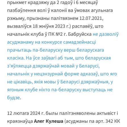
прыкмет крадзяжу да 2 гадоў і 6 месяцаў
пазбаўлення волі ў калоніі ва ўмовах агульнага
рэжыму, прызнаны палітвязнем 12.07.2021,
вызваліўся 18 жніўня 2023 г.) распавёў, што
начальнік клуба ў ПК №2 г. Бабруйска
не дазволіў
асуджанаму на конкурсе самадзейнасці
прачытаць па-беларуску верш беларускага
класіка. На ўсе заўвагі аб тым, што беларуская
з’яўляецца дзяржаўнай мовай у Беларусі,
начальнік у нецэнзурнай форме адказаў, што яго
не цікавіць, якія мовы ў Беларусі дзяржаўныя, у
ягоным клубе ніхто па-беларуску выступаць не
будзе
.
12 лютага 2024 г. былы палітзняволены актывіст і
краязнаўца
Алег Кулеша
(асуджаны па арт. 342 КК