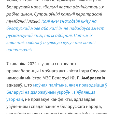
беларускай мове.
«Вельмі часта адміністрацыя
рабіла шмон. Супрацоўнікі калоніі ператрасалі
тумбачкі і ложкі.
Калі яны знаходзілі кнігу на
беларускай мове або калі ім не
падабаўся змест
рускамоўнай кнігі, то іх адбіралі. Потым іх
знішчалі: скідалі ў агульную кучу каля лазні і
падпальвалі»
.
7 сакавіка 2024 г. у адказ на зварот
праваабаронцы і моўнага актывіста Ігара Случака
намеснік міністра МЗС Беларусі
Ю. Г. Амбразевіч
адказаў, што
моўная палітыка, якая праводзіцца ў
Беларусі на дзяржаўным узроўні, з’яўляецца
ўзорнай
, не правакуе канфлікты, адпавядае
ўяўленням і спадзяванням беларускага народа,
садзейнічае культурнаму і духоўнаму ўзбагачэнню