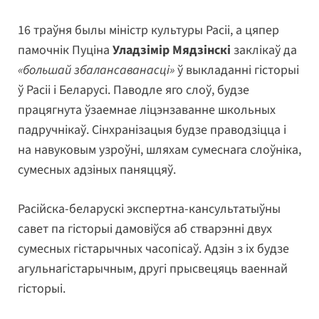
16 траўня былы міністр культуры Расіі, а цяпер
памочнік Пуціна
Уладзімір Мядзінскі
заклікаў да
«большай збалансаванасці»
ў выкладанні гісторыі
ў Расіі і Беларусі. Паводле яго слоў, будзе
працягнута ўзаемнае ліцэнзаванне школьных
падручнікаў. Сінхранізацыя будзе праводзіцца і
на навуковым узроўні, шляхам сумеснага слоўніка,
сумесных адзіных паняццяў.
Расійска-беларускі экспертна-кансультатыўны
савет па гісторыі дамовіўся аб стварэнні двух
сумесных гістарычных часопісаў. Адзін з іх будзе
агульнагістарычным, другі прысвецяць ваеннай
гісторыі.