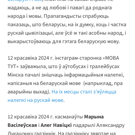
жадаюць, а не ад любові і павагі да роднага
народа і мовы. Прапагандысты спрабуюць
паказаць, што беларусы, на іх думку, хоць і частка
рускай цывілізацыі, але ўсё ж такі асобны народ, і
выкарыстоўваюць для гэтага беларускую мову.
12 красавіка 2024 г. інстаграм-старонка «МОВА
ТУТ» заўважыла, што ў аўтобусах і тралейбусах
Мінска пачалі знішчаць інфармацыйныя налепкі,
напісаныя на беларускай мове (напрыклад, пра
аварыйны выхад).
На іх месцы сталі з’яўляцца
налепкі на рускай мове
.
12 красавіка 2024 г. касманаўты
Марына
Васілеўская
і
Алег Навіцкі
падарылі Аляксандру
Лукашэнку гадзіннік. На гадзінніку звяртае на