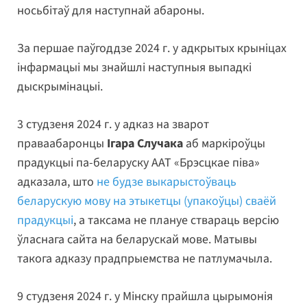
носьбітаў для наступнай абароны.
За першае паўгоддзе 2024 г. у адкрытых крыніцах
інфармацыі мы знайшлі наступныя выпадкі
дыскрымінацыі.
3 студзеня 2024 г. у адказ на зварот
праваабаронцы
Ігара Случака
аб маркіроўцы
прадукцыі па-беларуску ААТ «Брэсцкае піва»
адказала, што
не будзе выкарыстоўваць
беларускую мову на этыкетцы (упакоўцы) сваёй
прадукцыі
, а таксама не плануе ствараць версію
ўласнага сайта на беларускай мове. Матывы
такога адказу прадпрыемства не патлумачыла.
9 студзеня 2024 г. у Мінску прайшла цырымонія