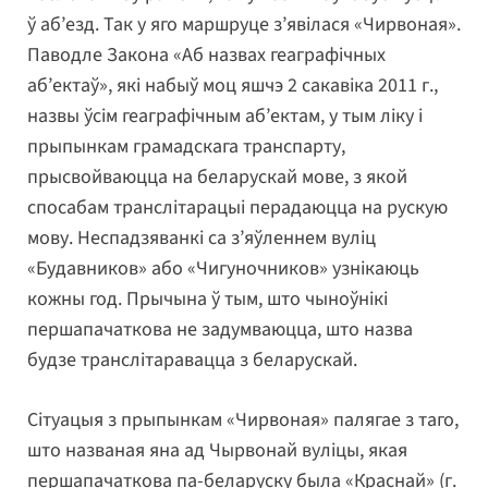
ў аб’езд. Так у яго маршруце з’явілася «Чирвоная».
Паводле Закона «Аб назвах геаграфічных
аб’ектаў», які набыў моц яшчэ 2 сакавіка 2011 г.,
назвы ўсім геаграфічным аб’ектам, у тым ліку і
прыпынкам грамадскага транспарту,
прысвойваюцца на беларускай мове, з якой
спосабам транслітарацыі перадаюцца на рускую
мову. Неспадзяванкі са з’яўленнем вуліц
«Будавников» або «Чигуночников» узнікаюць
кожны год. Прычына ў тым, што чыноўнікі
першапачаткова не задумваюцца, што назва
будзе транслітаравацца з беларускай.
Сітуацыя з прыпынкам «Чирвоная» палягае з таго,
што названая яна ад Чырвонай вуліцы, якая
першапачаткова па-беларуску была «Краснай» (г.