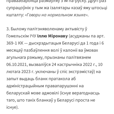
праваабаронца размаўляў з ім па-руску. Другі раз
супрацоўнік у тым жа ізалятары казаў яму штосьці
кшталту:
«
Говори на нормальном языке
»
.
3. Былому палітзняволенаму актывісту ў
Гомельскім ІЧУ
Іллю Міронаву
(асуджаны па арт.
369-1 КК — дыскрэдытацыя Беларусі да 1 года і 6
месяцаў пазбаўлення волі ў калоніі ва ўмовах
агульнага рэжыму, прызнаны палітвязнем
06.10.2021, вызваліўся 24 кастрычніка 2022 г., 10
лютага 2023 г. уключаны ў спіс экстрэмістаў) на
запыт выдаць бланк пратакола аб
адміністрацыйным правапарушэнні на
беларускай мове адмовілі (існуе верагоднасць
таго, што такіх бланкаў у Беларусі проста не
існуе).