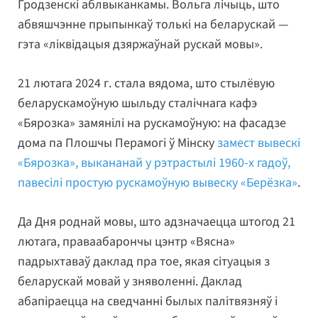
Гродзенскі аблвыканкамы. Вольга лічыць, што
абвяшчэнне прыпынкаў толькі на беларускай —
гэта «ліквідацыя дзяржаўнай рускай мовы».
21 лютага 2024 г. стала вядома, што стылёвую
беларускамоўную шыльду сталічнага кафэ
«Бярозка» замянілі на рускамоўную: на фасадзе
дома па Плошчы Перамогі ў Мінску
замест вывескі
«Бярозка», выкананай у рэтрастылі 1960-х гадоў,
павесілі простую рускамоўную вывеску «Берёзка»
.
Да Дня роднай мовы, што адзначаецца штогод 21
лютага, праваабарончы цэнтр «Вясна»
падрыхтаваў даклад пра тое, якая сітуацыя з
беларускай мовай у зняволенні. Даклад
абапіраецца на сведчанні былых палітвязняў і