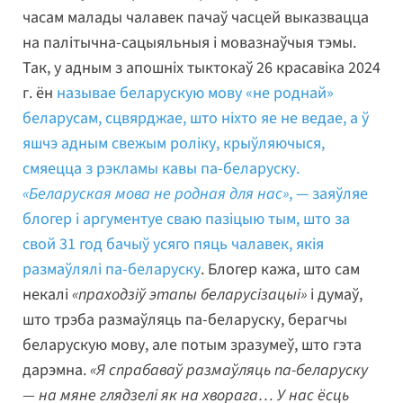
часам малады чалавек пачаў часцей выказвацца
на палітычна-сацыяльныя і мовазнаўчыя тэмы.
Так, у адным з апошніх тыктокаў 26 красавіка 2024
г. ён
называе беларускую мову «не роднай»
беларусам, сцвярджае, што ніхто яе не ведае, а ў
яшчэ адным свежым роліку, крыўляючыся,
смяецца з рэкламы кавы па-беларуску.
«Беларуская мова не родная для нас»
, — заяўляе
блогер і аргументуе сваю пазіцыю тым, што за
свой 31 год бачыў усяго пяць чалавек, якія
размаўлялі па-беларуску
. Блогер кажа, што сам
некалі
«праходзіў этапы беларусізацыі»
і думаў,
што трэба размаўляць па-беларуску, берагчы
беларускую мову, але потым зразумеў, што гэта
дарэмна.
«Я спрабаваў размаўляць па-беларуску
— на мяне глядзелі як на хворага… У нас ёсць