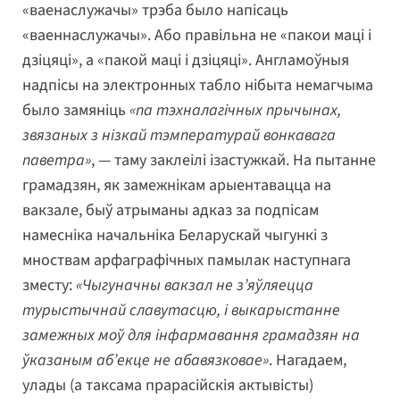
«ваенаслужачы» трэба было напісаць
«ваеннаслужачы». Або правільна не «пакои маці і
дзіцяці», а «пакой маці і дзіцяці». Англамоўныя
надпісы на электронных табло нібыта немагчыма
было замяніць
«па тэхналагічных прычынах,
звязаных з нізкай тэмпературай вонкавага
паветра»
, — таму заклеілі ізастужкай. На пытанне
грамадзян, як замежнікам арыентавацца на
вакзале, быў атрыманы адказ за подпісам
намесніка начальніка Беларускай чыгункі з
мноствам арфаграфічных памылак наступнага
зместу:
«Чыгуначны вакзал не з’яўляецца
турыстычнай славутасцю, і выкарыстанне
замежных моў для інфармавання грамадзян на
ўказаным аб’екце не абавязковае»
. Нагадаем,
улады (а таксама прарасійскія актывісты)