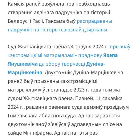
Камісія раней заяўляла пра неабходнасць
стварэння адзінага падручніка па гісторыі
Беларусі і Расіі. Таксама быў
распрацаваны
падручнік па гісторыі саюзнай дзяржавы
.
Суд Жыткавіцкага раёна 24 траўня 2024 г.
прызнаў
«экстрэміцкімі матэрыяламі» прадмову
Язэпа
Янушкевіча
да збору творчасці
Дуніна-
Марцінкевіча
. Двухтомнік Дуніна-Марцінкевіча
раней быў прызнаны «экстрэмісцкімі
матэрыяламі» ў лістападзе 2023 г. года тым жа
судом Жыткавіцкага раёна. Пазней, 11 сакавіка
2024 г., рашэнне раённага суда адмяніў прэзідыум
Гомельскага абласнога суда. Аднак зараз гэты
двухтомнік зноў з’явіўся ў адпаведным спісе на
сайце Мінінфарма. Аднак на гэты раз