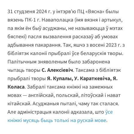
31 студзеня 2024 г. у інтэрв’ю ПЦ «Вясна» былы
вязень ПК-1 г. Наваполацка (імя вязня і артыкул,
па якім ён быў асуджаны, не называюцца ў мэтах
бяспекі) пасля вызвалення расказаў аб умовах
адбывання пакарання. Так, яшчэ з восені 2023 г. з
бібліятэк калоніі прыбралі ўсе беларускія творы.
Палітычным зняволеным было забаронена
чытаць творы
С. Алексіевіч
. Таксама з бібліятэк
прыбралі творы
Я. Купалы, У. Караткевіча, Я.
Коласа
. Забралі таксама кніжкі на замежных
мовах — англійскай, польскай, літоўскай і нават
кітайскай. Асуджаныя пыталі, чаму так сталася.
Але адміністрацыя калоніі адказала, што
ўсе
кніжкі мусяць быць толькі на рускай мове
.