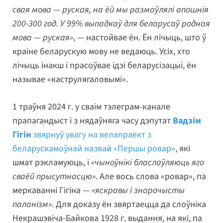
свая мова — руская, на ёй мы размаўлялі апошнія
200-300 год. У 99% выпадкаў для беларусаў родная
мова — руская»
, — настойвае ён. Ён лічыць, што ў
краіне беларускую мову не ведаюць. Усіх, хто
лічыць інакш і прасоўвае ідэі беларусізацыі, ён
называе «каструлягаловымі».
1 траўня 2024 г. у сваім тэлеграм-канале
прапагандыст і з нядаўняга часу дэпутат
Вадзім
Гігін
звярнуў увагу на велапраект з
беларускамоўнай назвай «Першы ровар»
, які
шмат рэкламуюць, і
«чыноўнікі бласлаўляюць яго
сваёй прысутнасцю»
. Але вось слова «ровар», па
меркаванні Гігіна —
«яскравы і знарочысты
паланізм»
. Для доказу ён звяртаецца да слоўніка
Некрашэвіча-Байкова 1928 г. выдання, на які, па