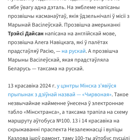
сябе ўвагу адна дэталь. На эмблеме напісаны
прозвішчы касманаўтаў, якія ўдзельнічалі ў місіі з
Марынай Васілеўскай. Прозвішча амерыканкі
Трэйсі Дайсан
напісана на англійскай мове,
прозвішча Алега Навіцкага, які ў палётах
прадстаўляў Расію, —
на рускай
. А прозвішча
Марыны Васілеўскай, якая прадстаўляла
Беларусь — таксама на рускай.
13 красавіка 2024 г.
у цэнтры Мінска з’явіўся
прыпынак з дзіўнай назвай — «Чирвоная»
. Такое
незвычайнае найменне ўнесена ў электроннае
табло «Мінсктранса», а таксама трапіла на схему
маршруту аўтобуса №100. 13 і 14 красавіка на
скрыжаванні праспекта Незалежнасці і вуліцы
Казлова ішоў рамонт, таму 100-ты аўтобус пусцілі