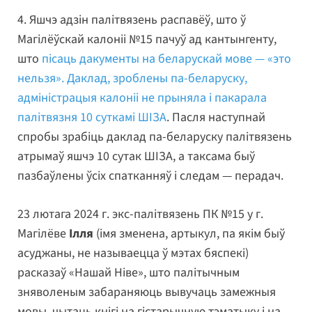
4. Яшчэ адзін палітвязень распавёў, што ў
Магілёўскай калоніі №15 пачуў ад кантынгенту,
што
пісаць дакументы на беларускай мове — «это
нельзя». Даклад, зроблены па-беларуску,
адміністрацыя калоніі не прыняла і пакарала
палітвязня 10 суткамі ШІЗА
. Пасля наступнай
спробы зрабіць даклад па-беларуску палітвязень
атрымаў яшчэ 10 сутак ШІЗА, а таксама быў
пазбаўлены ўсіх спатканняў і следам — перадач.
23 лютага 2024 г. экс-палітвязень ПК №15 у г.
Магілёве
Ілля
(імя зменена, артыкул, па якім быў
асуджаны, не называецца ў мэтах бяспекі)
расказаў «Нашай Ніве», што палітычным
зняволеным забараняюць вывучаць замежныя
мовы, чытаць кнігі на гістарычную тэматыку і на