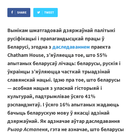
SHARE
TWEET
Вынікам шматгадовай дзяржаўнай палітыкі
русіфікацыі і прапагандысцкай працы ў
Беларусі, згодна з
даследаваннем
праекта
Chatham House, з’яўляецца тое, што 55%
апытаных беларусаў лічаць: беларусы, рускія і
ўкраінцы з’яўляюцца часткай трыадзінай
славянскай нацыі. Ідэю пра тое, што беларусы
— асобная нацыя з уласнай гісторыяй і
культурай, падтрымлівае ўсяго 41%
рэспандэнтаў. І ўсяго 16% апытаных жадаюць
бачыць беларускую мову ў якасці адзінай
дзяржаўнай. Як адзначае аўтар даследавання
Рыгор Астапеня
, гэта не азначае, што беларусы