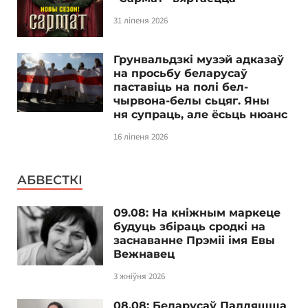
31 ліпеня 2026
Грунвальдзкі музэй адказаў
на просьбу беларусаў
паставіць на полі бел-
чырвона-белы сьцяг. Яны
ня супраць, але ёсьць нюанс
16 ліпеня 2026
АБВЕСТКІ
09.08: На кніжным маркеце
будуць збіраць сродкі на
заснаванне Прэміі імя Евы
Вежнавец
3 жніўня 2026
08.08: Беларусаў Падляшша