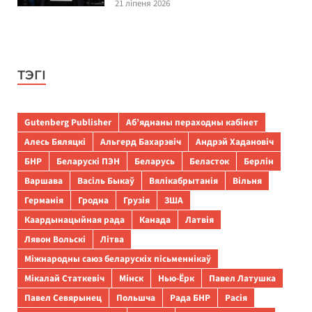
21 ліпеня 2026
ТЭГІ
Gutenberg Publisher
Аб’яднаны пераходны кабінет
Алесь Бяляцкі
Альгерд Бахарэвіч
Андрэй Хадановіч
БНР
Беларускі ПЭН
Беларусь
Беласток
Берлін
Варшава
Васіль Быкаў
Вялікабрытанія
Вільня
Германія
Гродна
Грузія
ЗША
Каардынацыйная рада
Канада
Латвія
Лявон Вольскі
Літва
Міжнародны саюз беларускіх пісьменнікаў
Мікалай Статкевіч
Мінск
Нью-Ёрк
Павел Латушка
Павел Севярынец
Польшча
Рада БНР
Расія