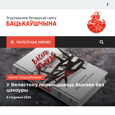
ЗБС "Бацькаўшчына"
ГАЛОЎНАЕ МЕНЮ
НАВІНЫ "БАЦЬКАЎШЧЫНЫ"
У Беластоку перавыдаюць Быкава без
цэнзуры
9 студзеня 2025