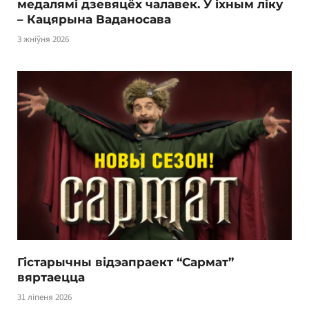
медалямі дзевяцёх чалавек. У іхным ліку
– Кацярына Ваданосава
3 жніўня 2026
Гістарычны відэапраект “Сармат”
вяртаецца
31 ліпеня 2026