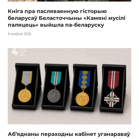
Кніга пра пасляваенную гісторыю
беларусаў Беласточчыны «Камяні мусілі
паляцець» выйшла па-беларуску
4 жніўня 2026
Аб’яднаны пераходны кабінет уганараваў