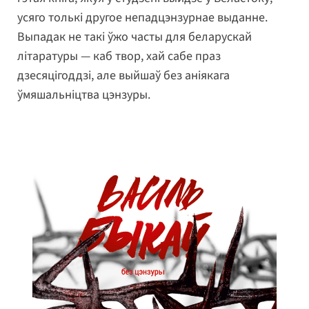
усяго толькі другое непадцэнзурнае выданне.
Выпадак не такі ўжо часты для беларускай
літаратуры — каб твор, хай сабе праз
дзесяцігоддзі, але выйшаў без аніякага
ўмяшальніцтва цэнзуры.