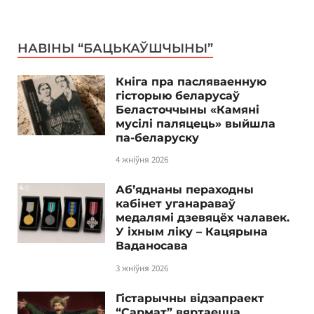
НАВІНЫ “БАЦЬКАЎШЧЫНЫ”
Кніга пра пасляваенную
гісторыю беларусаў
Беласточчыны «Камяні
мусілі паляцець» выйшла
па-беларуску
4 жніўня 2026
Аб’яднаны пераходны
кабінет уганараваў
медалямі дзевяцёх чалавек.
У іхным ліку – Кацярына
Ваданосава
3 жніўня 2026
Гістарычны відэапраект
“Сармат” вяртаецца