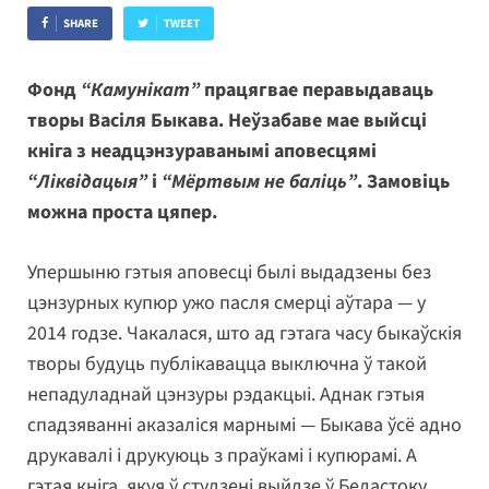
SHARE
TWEET
Фонд
“Камунікат”
працягвае перавыдаваць
творы Васіля Быкава. Неўзабаве мае выйсці
кніга з неадцэнзураванымі аповесцямі
“Ліквідацыя”
і
“Мёртвым не баліць”
. Замовіць
можна проста цяпер.
Упершыню гэтыя аповесці былі выдадзены без
цэнзурных купюр ужо пасля смерці аўтара — у
2014 годзе. Чакалася, што ад гэтага часу быкаўскія
творы будуць публікавацца выключна ў такой
непадуладнай цэнзуры рэдакцыі. Аднак гэтыя
спадзяванні аказаліся марнымі — Быкава ўсё адно
друкавалі і друкуюць з праўкамі і купюрамі. А
гэтая кніга, якуя ў студзені выйдзе ў Беластоку,