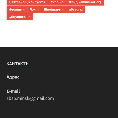
Святлана Ціханоўская
Украіна
Фонд kamunikat.org
Францыя
Чэхія
Швейцарыя
абвесткі
„Янушкевіч“
КАНТАКТЫ
Адрас
E-mail
zbsb.minsk@gmail.com