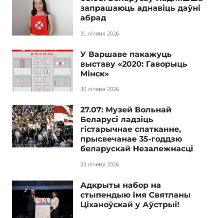
запрашаюць аднавіць даўні
абрад
31 ліпеня 2026
У Варшаве пакажуць
выставу «2020: Гаворыць
Мінск»
30 ліпеня 2026
27.07: Музей Вольнай
Беларусі ладзіць
гістарычнае спатканне,
прысвечанае 35-годдзю
беларускай Незалежнасці
23 ліпеня 2026
Адкрыты набор на
стыпендыю імя Святланы
Ціханоўскай у Аўстрыі!