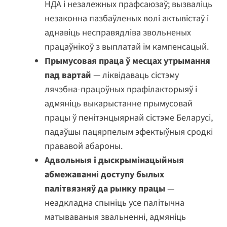
НДА і незалежных прафсаюзаў; вызваліць
незаконна пазбаўленых волі актывістаў і
аднавіць несправядліва звольненых
працаўнікоў з выплатай ім кампенсацый.
Прымусовая праца ў месцах утрымання
пад вартай
— ліквідаваць сістэму
лячэбна-працоўных прафілакторыяў і
адмяніць выкарыстанне прымусовай
працы ў пенітэнцыярнай сістэме Беларусі,
падаўшы пацярпелым эфектыўныя сродкі
прававой абароны.
Адвольныя і дыскрымінацыйныя
абмежаванні доступу былых
палітвязняў да рынку працы
—
неадкладна спыніць усе палітычна
матываваныя звальненні, адмяніць