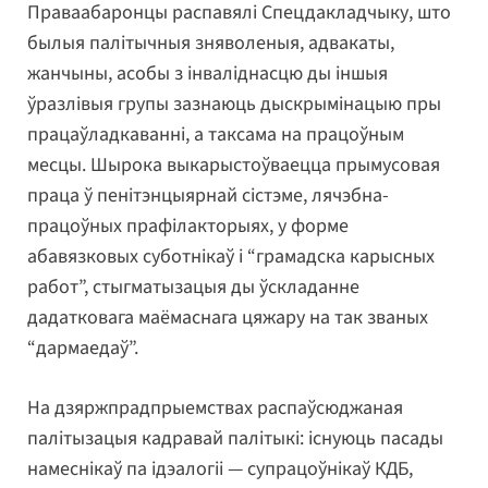
Праваабаронцы распавялі Спецдакладчыку, што
былыя палітычныя зняволеныя, адвакаты,
жанчыны, асобы з інваліднасцю ды іншыя
ўразлівыя групы зазнаюць дыскрымінацыю пры
працаўладкаванні, а таксама на працоўным
месцы. Шырока выкарыстоўваецца прымусовая
праца ў пенітэнцыярнай сістэме, лячэбна-
працоўных прафілакторыях, у форме
абавязковых суботнікаў і “грамадска карысных
работ”, стыгматызацыя ды ўскладанне
дадатковага маёмаснага цяжару на так званых
“дармаедаў”.
На дзяржпрадпрыемствах распаўсюджаная
палітызацыя кадравай палітыкі: існуюць пасады
намеснікаў па ідэалогіі — супрацоўнікаў КДБ,