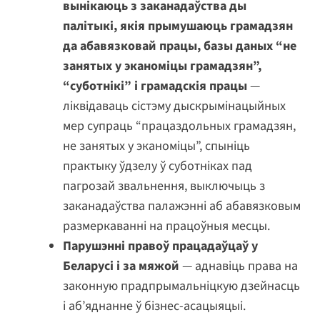
вынікаюць з заканадаўства ды
палітыкі, якія прымушаюць грамадзян
да абавязковай працы, базы даных “не
занятых у эканоміцы грамадзян”,
“суботнікі” і грамадскія працы
—
ліквідаваць сістэму дыскрымінацыйных
мер супраць “працаздольных грамадзян,
не занятых у эканоміцы”, спыніць
практыку ўдзелу ў суботніках пад
пагрозай звальнення, выключыць з
заканадаўства палажэнні аб абавязковым
размеркаванні на працоўныя месцы.
Парушэнні правоў працадаўцаў у
Беларусі і за мяжой
— аднавіць права на
законную прадпрымальніцкую дзейнасць
і аб’яднанне ў бізнес-асацыяцыі.