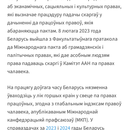
аб эканамічных, сацыяльных і культурных правах,
які вызначае працэдуру падачы скаргаў у
дачыненні да працоўных правоў, якія
абараняюцца пактам. 8 лютага 2023 года
Беларусь выйшла з Факультатыўнага пратакола
да Міжнароднага пакта аб грамадзянскіх і
палітычных правах, які дае асобным людзям
права падаваць скаргі ў Камітэт ААН па правах
чалавека.
На працягу доўгага часу Беларусь нязменна
ўваходзіць у лік горшых краін у свеце па правах
працоўных, згодна з глабальным індэксам правоў
чалавека, апублікаваным Міжнароднай
канфедэрацыяй прафсаюзаў (МКП). У
справаздачах за
2023
і
2024
гады Беларусь