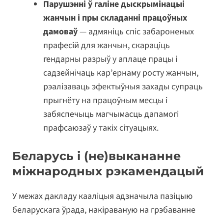
Парушэнні ў галіне дыскрымінацыі
жанчын і пры складанні працоўных
дамоваў
— адмяніць спіс забароненых
прафесій для жанчын, скараціць
гендарны разрыў у аплаце працы і
садзейнічаць кар’ернаму росту жанчын,
рэалізаваць эфектыўныя захады супраць
прыгнёту на працоўным месцы і
забяспечыць магчымасць дапамогі
прафсаюзаў у такіх сітуацыях.
Беларусь і (не)выкананне
міжнародных рэкамендацый
У межах дакладу кааліцыя адзначыла пазіцыю
беларускага ўрада, накіраваную на грэбаванне