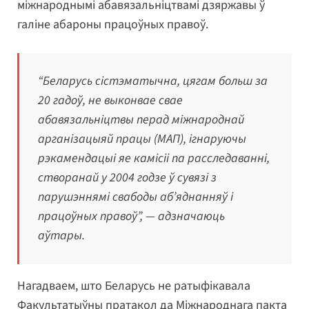
міжнароднымі абавязальніцтвамі дзяржавы ў
галіне абароны працоўных правоў.
“Беларусь сістэматычна, цягам больш за
20 гадоў, не выконвае свае
абавязальніцтвы перад міжнароднай
арганізацыяй працы (МАП), ігнаруючы
рэкамендацыі яе камісіі па расследаванні,
створанай у 2004 годзе ў сувязі з
парушэннямі свабоды аб’яднанняў і
працоўных правоў”,
— адзначаюць
аўтары.
Нагадваем, што Беларусь не ратыфікавала
Факультатыўны пратакол да Міжнароднага пакта