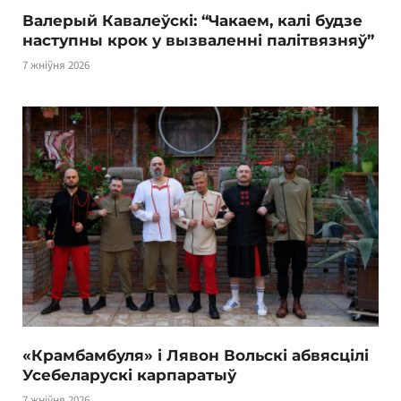
Валерый Кавалеўскі: “Чакаем, калі будзе
наступны крок у вызваленні палітвязняў”
7 жніўня 2026
«Крамбамбуля» і Лявон Вольскі абвясцілі
Усебеларускі карпаратыў
7 жніўня 2026