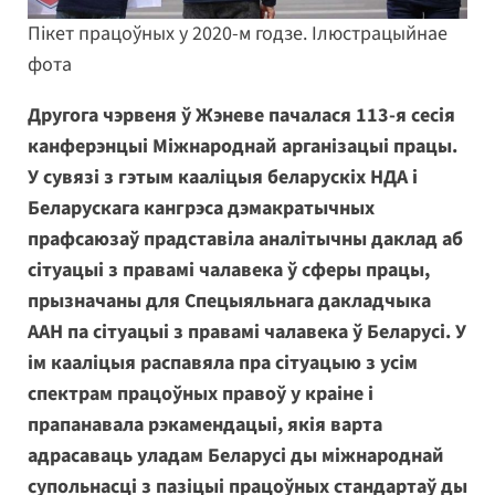
Пікет працоўных у 2020-м годзе. Ілюстрацыйнае
фота
Другога чэрвеня ў Жэневе пачалася 113-я сесія
канферэнцыі Міжнароднай арганізацыі працы.
У сувязі з гэтым кааліцыя беларускіх НДА і
Беларускага кангрэса дэмакратычных
прафсаюзаў прадставіла аналітычны даклад аб
сітуацыі з правамі чалавека ў сферы працы,
прызначаны для Спецыяльнага дакладчыка
ААН па сітуацыі з правамі чалавека ў Беларусі. У
ім кааліцыя распавяла пра сітуацыю з усім
спектрам працоўных правоў у краіне і
прапанавала рэкамендацыі, якія варта
адрасаваць уладам Беларусі ды міжнароднай
супольнасці з пазіцыі працоўных стандартаў ды