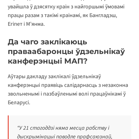
увайшла ў дзясятку краін з найгоршымі ўмовамі
працы разам з такімі краінамі, як Бангладэш,
Егіпет і М’янма.
Да чаго заклікаюць
праваабаронцы ўдзельнікаў
канферэнцыі МАП?
Аўтары дакладу заклікалі ўдзельнікаў
канферэнцыі праявіць салідарнасць з незаконна
звольненымі і пазбаўленымі волі працаўнікамі ў
Беларусі.
“У 21 стагоддзі няма месца рабству і
дыскрымінацыі паводле прафсаюзнай,