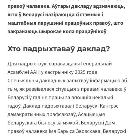
правоў чалавека. Аўтары дакладу адзначаюць,
што ў Беларусі назіраюцца сістэмныя і
маштабныя парушэнні працоўных правоў, што
закранаюць шырокае кола працаўнікоў
.
Хто падрыхтаваў даклад?
Для падрыхтоўкі справаздачы Генеральнай
Асамблеі ААН у кастрычніку 2025 года
Спецыяльны дакладчык запытваў інфармацыю аб
тым, як развівалася сітуацыя з правамі чалавека ў
Беларусі ў галіне працы за апошнія некалькі
гадоў. Даклад падрыхтавалі Беларускі Кангрэс
дэмакратычных прафсаюзаў, Асацыяцыя
беларускага бізнесу за мяжой, Беларускі Дом
правоў чалавека імя Барыса Звозскава, Беларускі