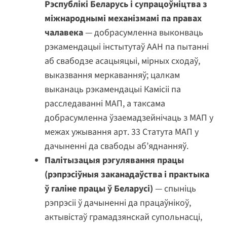
Рэспублікі Беларусь і супрацоўніцтва з
міжнароднымі механізмамі па правах
чалавека
— добрасумленна выконваць
рэкамендацыі інстытутаў ААН па пытанні
аб свабодзе асацыяцыі, мірных сходаў,
выказвання меркаванняў; цалкам
выканаць рэкамендацыі Камісіі па
расследаванні МАП, а таксама
добрасумленна ўзаемадзейнічаць з МАП у
межах ужывання арт. 33 Статута МАП у
дачыненні да свабоды аб’яднанняў.
Палітызацыя рэгулявання працы
(рэпрэсіўныя заканадаўства і практыка
ў галіне працы ў Беларусі)
— спыніць
рэпрэсіі ў дачыненні да працаўнікоў,
актывістаў грамадзянскай супольнасці,