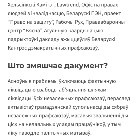
Хельсінкскі Камітэт, Lawtrend, Офіс па правах
людзей з інваліднасцю, Беларускі ПЭН, праект
“Право на защиту”, Рабочы Рух, Праваабарончы
цэнтр “Вясна”. Агульную каардынацыю
падрыхтоўкі дакладу ажыццяўляў Беларускі
Кангрэс дэмакратычных прафсаюзаў.
Што змяшчае дакумент?
Асноўныя праблемы ўключаюць фактычную
ліквідацыю свабоды аб’яднання шляхам
ліквідацыі ўсіх незалежных прафсаюзаў, пераслед
актывістаў грамадзянскай супольнасці ды сябраў
незалежных прафсаюзаў, масавыя звальненні ды
ціск на нелаяльных уладам працаўнікоў, у тым
ліку паводле палітычных матываў.