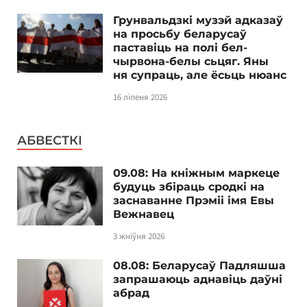
Грунвальдзкі музэй адказаў
на просьбу беларусаў
паставіць на полі бел-
чырвона-белы сьцяг. Яны
ня супраць, але ёсьць нюанс
16 ліпеня 2026
АБВЕСТКІ
09.08: На кніжным маркеце
будуць збіраць сродкі на
заснаванне Прэміі імя Евы
Вежнавец
3 жніўня 2026
08.08: Беларусаў Падляшша
запрашаюць аднавіць даўні
абрад