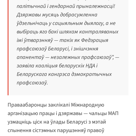
палітычнай і гендарнай прыналежнасці!
Дзяржавы мусяць добрасумленна
ўдзельнічаць у сацыяльным дыялогу, а не
выбіраць яго бакі шляхам кантраляваных
імі ўтварэнняў — такіх як Федэрацыя
прафсаюзаў Беларусі, і знішчэння
апанентаў — незалежных прафсаюзаў”,
—
заявіла кааліцыя беларускіх НДА і
Беларускага кангрэса дэмакратычных
прафсаюзаў.
Праваабаронцы заклікалі Міжнародную
арганізацыю працы і дзяржавы — чальцы МАП
узмацніць ціск на ўлады Беларусі з мэтай
спынення сістэмных парушэнняў правоў