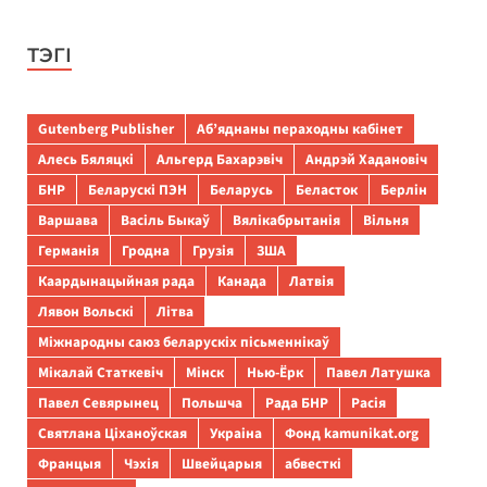
ТЭГІ
Gutenberg Publisher
Аб’яднаны пераходны кабінет
Алесь Бяляцкі
Альгерд Бахарэвіч
Андрэй Хадановіч
БНР
Беларускі ПЭН
Беларусь
Беласток
Берлін
Варшава
Васіль Быкаў
Вялікабрытанія
Вільня
Германія
Гродна
Грузія
ЗША
Каардынацыйная рада
Канада
Латвія
Лявон Вольскі
Літва
Міжнародны саюз беларускіх пісьменнікаў
Мікалай Статкевіч
Мінск
Нью-Ёрк
Павел Латушка
Павел Севярынец
Польшча
Рада БНР
Расія
Святлана Ціханоўская
Украіна
Фонд kamunikat.org
Францыя
Чэхія
Швейцарыя
абвесткі