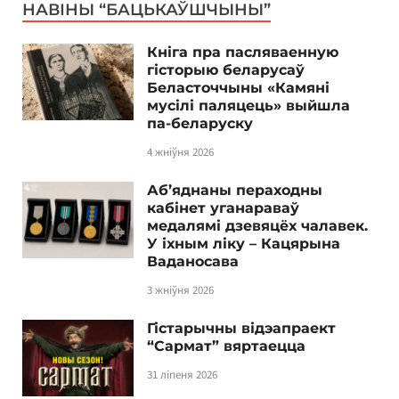
НАВІНЫ “БАЦЬКАЎШЧЫНЫ”
Кніга пра пасляваенную
гісторыю беларусаў
Беласточчыны «Камяні
мусілі паляцець» выйшла
па-беларуску
4 жніўня 2026
Аб’яднаны пераходны
кабінет уганараваў
медалямі дзевяцёх чалавек.
У іхным ліку – Кацярына
Ваданосава
3 жніўня 2026
Гістарычны відэапраект
“Сармат” вяртаецца
31 ліпеня 2026