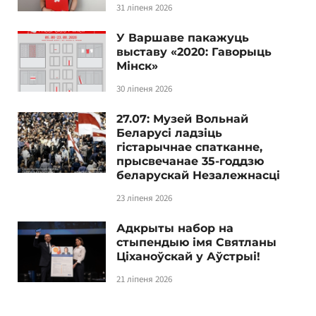
31 ліпеня 2026
У Варшаве пакажуць
выставу «2020: Гаворыць
Мінск»
30 ліпеня 2026
27.07: Музей Вольнай
Беларусі ладзіць
гістарычнае спатканне,
прысвечанае 35-годдзю
беларускай Незалежнасці
23 ліпеня 2026
Адкрыты набор на
стыпендыю імя Святланы
Ціханоўскай у Аўстрыі!
21 ліпеня 2026