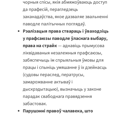
чорныя спісы, якія абмяжоўваюць доступ
да прафесій, перагледзець
заканадаўства, якое дазваляе звальненні
паводле палітычных поглядаў.
Рэалізацыя права ствараць і ўваходзіць
у прафсаюзы паводле ўласнага выбару,
права на страйк
— аднавіць прымусова
ліквідаваныя незалежныя прафсаюзы,
забяспечыць ім спрыяльныя ўмовы для
працы і спыніць умяшанне ў іх дзейнасць
(судовы пераслед, ператрусы,
замарожванне актываў і
дыскрэдытацыю), вызначыць у законе
парадак свабоднага правядзення
забастовак.
Парушэнні правоў чалавека, што