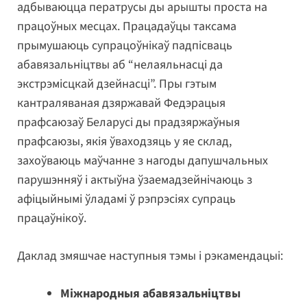
адбываюцца ператрусы ды арышты проста на
працоўных месцах. Працадаўцы таксама
прымушаюць супрацоўнікаў падпісваць
абавязальніцтвы аб “нелаяльнасці да
экстрэмісцкай дзейнасці”. Пры гэтым
кантраляваная дзяржавай Федэрацыя
прафсаюзаў Беларусі ды прадзяржаўныя
прафсаюзы, якія ўваходзяць у яе склад,
захоўваюць маўчанне з нагоды дапушчальных
парушэнняў і актыўна ўзаемадзейнічаюць з
афіцыйнымі ўладамі ў рэпрэсіях супраць
працаўнікоў.
Даклад змяшчае наступныя тэмы і рэкамендацыі:
Міжнародныя абавязальніцтвы