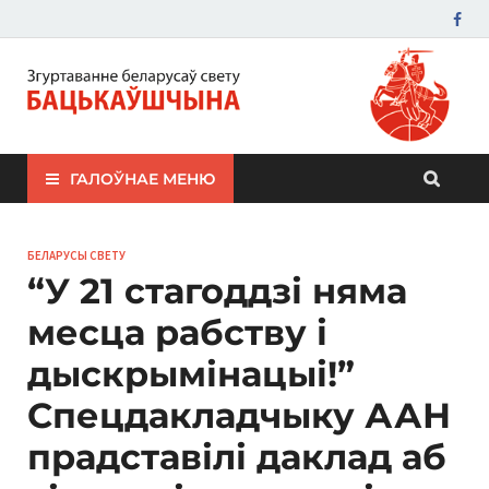
ЗБС "Бацькаўшчына"
ГАЛОЎНАЕ МЕНЮ
БЕЛАРУСЫ СВЕТУ
“У 21 стагоддзі няма
месца рабству і
дыскрымінацыі!”
Спецдакладчыку ААН
прадставілі даклад аб