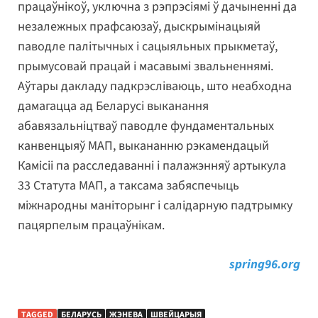
працаўнікоў, уключна з рэпрэсіямі ў дачыненні да
незалежных прафсаюзаў, дыскрымінацыяй
паводле палітычных і сацыяльных прыкметаў,
прымусовай працай і масавымі звальненнямі.
Аўтары дакладу падкрэсліваюць, што неабходна
дамагацца ад Беларусі выканання
абавязальніцтваў паводле фундаментальных
канвенцыяў МАП, выкананню рэкамендацый
Камісіі па расследаванні і палажэнняў артыкула
33 Статута МАП, а таксама забяспечыць
міжнародны маніторынг і салідарную падтрымку
пацярпелым працаўнікам.
spring96.org
TAGGED
БЕЛАРУСЬ
ЖЭНЕВА
ШВЕЙЦАРЫЯ