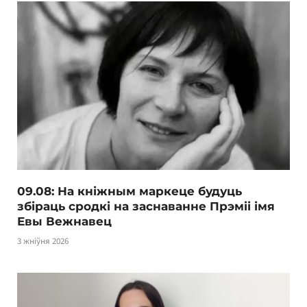
09.08: На кніжным маркеце будуць
збіраць сродкі на заснаванне Прэміі імя
Евы Вежнавец
3 жніўня 2026