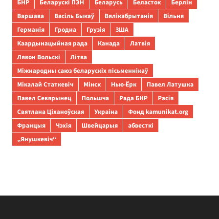
БНР
Беларускі ПЭН
Беларусь
Беласток
Берлін
Варшава
Васіль Быкаў
Вялікабрытанія
Вільня
Германія
Гродна
Грузія
ЗША
Каардынацыйная рада
Канада
Латвія
Лявон Вольскі
Літва
Міжнародны саюз беларускіх пісьменнікаў
Мікалай Статкевіч
Мінск
Нью-Ёрк
Павел Латушка
Павел Севярынец
Польшча
Рада БНР
Расія
Святлана Ціханоўская
Украіна
Фонд kamunikat.org
Францыя
Чэхія
Швейцарыя
абвесткі
„Янушкевіч“