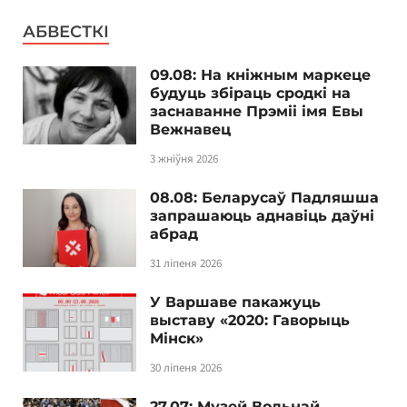
АБВЕСТКІ
09.08: На кніжным маркеце
будуць збіраць сродкі на
заснаванне Прэміі імя Евы
Вежнавец
3 жніўня 2026
08.08: Беларусаў Падляшша
запрашаюць аднавіць даўні
абрад
31 ліпеня 2026
У Варшаве пакажуць
выставу «2020: Гаворыць
Мінск»
30 ліпеня 2026
27.07: Музей Вольнай