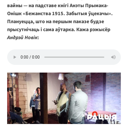
вайны — на падставе кнігі Анэты Прымака-
Онішк «Бежанства 1915. Забытыя ўцекачы».
Плануецца, што на першым паказе будзе
прысутнічаць і сама аўтарка. Кажа рэжысёр
Андрэй Новік
: