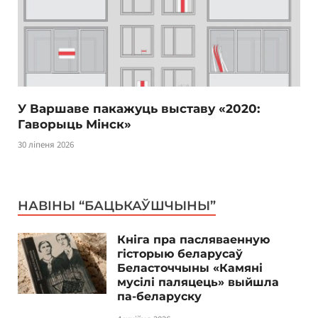
У Варшаве пакажуць выставу «2020:
Гаворыць Мінск»
30 ліпеня 2026
НАВІНЫ “БАЦЬКАЎШЧЫНЫ”
Кніга пра пасляваенную
гісторыю беларусаў
Беласточчыны «Камяні
мусілі паляцець» выйшла
па-беларуску