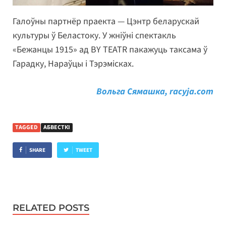
Галоўны партнёр праекта — Цэнтр беларускай
культуры ў Беластоку. У жніўні спектакль
«Бежанцы 1915» ад BY TEATR пакажуць таксама ў
Гарадку, Нараўцы і Тэрэмісках.
Вольга Сямашка, racyja.com
TAGGED
АБВЕСТКІ
SHARE
TWEET
RELATED POSTS