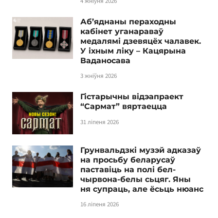
4 жніўня 2026
Аб’яднаны пераходны
кабінет уганараваў
медалямі дзевяцёх чалавек.
У іхным ліку – Кацярына
Ваданосава
3 жніўня 2026
Гістарычны відэапраект
“Сармат” вяртаецца
31 ліпеня 2026
Грунвальдзкі музэй адказаў
на просьбу беларусаў
паставіць на полі бел-
чырвона-белы сьцяг. Яны
ня супраць, але ёсьць нюанс
16 ліпеня 2026