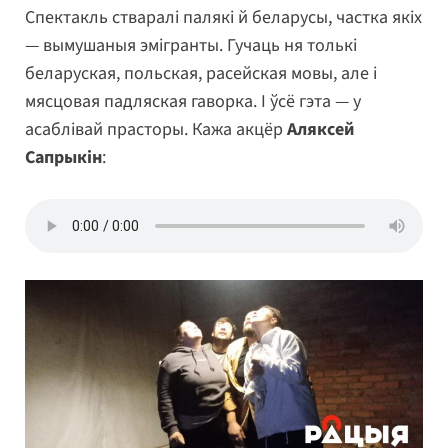
Спектакль стваралі палякі й беларусы, частка якіх
— вымушаныя эмігранты. Гучаць ня толькі
беларуская, польская, расейская мовы, але і
мясцовая падляская гаворка. І ўсё гэта — у
асаблівай прасторы. Кажа акцёр
Аляксей
Сапрыкін
: