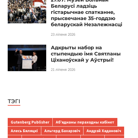
Беларусі ладзіць
гістарычнае спатканне,
прысвечанае 35-годдзю
беларускай Незалежнасці
23 ліпеня 2026
Адкрыты набор на
стыпендыю імя Святланы
Ціханоўскай у Аўстрыі!
21 ліпеня 2026
ТЭГІ
Gutenberg Publisher
Аб’яднаны пераходны кабінет
Алесь Бяляцкі
Альгерд Бахарэвіч
Андрэй Хадановіч