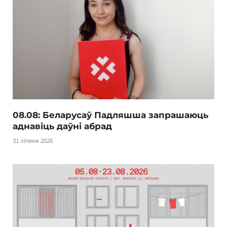
08.08: Беларусаў Падляшша запрашаюць
аднавіць даўні абрад
31 ліпеня 2026