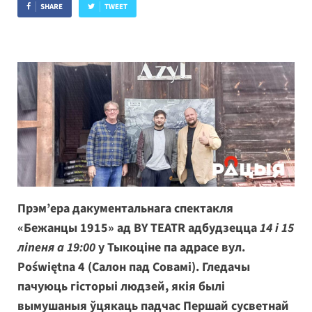
SHARE
TWEET
Прэм’ера дакументальнага спектакля
«Бежанцы 1915» ад BY TEATR адбудзецца
14 і 15
ліпеня а 19:00
у Тыкоціне па адрасе вул.
Poświętna 4 (Салон пад Совамі). Гледачы
пачуюць гісторыі людзей, якія былі
вымушаныя ўцякаць падчас Першай сусветнай