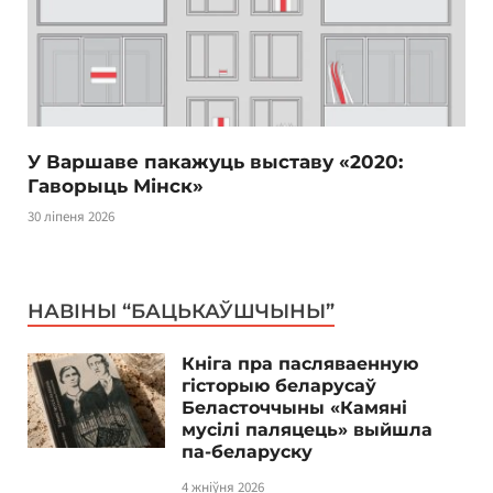
У Варшаве пакажуць выставу «2020:
Гаворыць Мінск»
30 ліпеня 2026
НАВІНЫ “БАЦЬКАЎШЧЫНЫ”
Кніга пра пасляваенную
гісторыю беларусаў
Беласточчыны «Камяні
мусілі паляцець» выйшла
па-беларуску
4 жніўня 2026