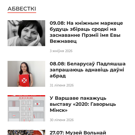
АБВЕСТКІ
09.08: На кніжным маркеце
будуць збіраць сродкі на
заснаванне Прэміі імя Евы
Вежнавец
3 жніўня 2026
08.08: Беларусаў Падляшша
запрашаюць аднавіць даўні
абрад
31 ліпеня 2026
У Варшаве пакажуць
выставу «2020: Гаворыць
Мінск»
30 ліпеня 2026
27.07: Музей Вольнай