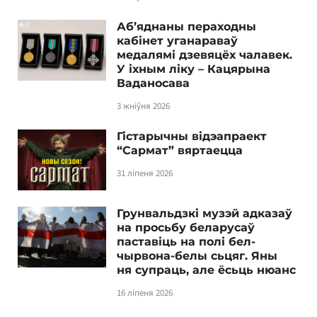
Аб’яднаны пераходны
кабінет уганараваў
медалямі дзевяцёх чалавек.
У іхным ліку – Кацярына
Ваданосава
3 жніўня 2026
Гістарычны відэапраект
“Сармат” вяртаецца
31 ліпеня 2026
Грунвальдзкі музэй адказаў
на просьбу беларусаў
паставіць на полі бел-
чырвона-белы сьцяг. Яны
ня супраць, але ёсьць нюанс
16 ліпеня 2026