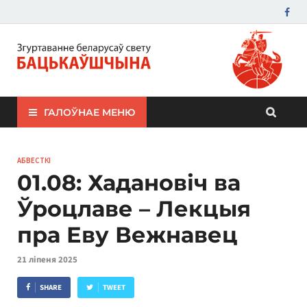
ЗБС "Бацькаўшчына"
ГАЛОЎНАЕ МЕНЮ
АБВЕСТКІ
01.08: Хадановіч ва
Ўроцлаве – Лекцыя
пра Еву Вежнавец
21 ліпеня 2025
SHARE
TWEET