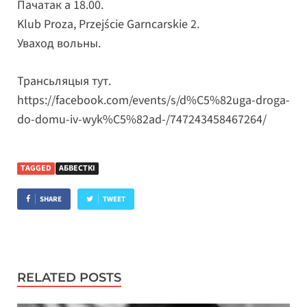
Пачатак а 18.00.
Klub Proza, Przejście Garncarskie 2.
Уваход вольны.
Трансьляцыя тут.
https://facebook.com/events/s/d%C5%82uga-droga-
do-domu-iv-wyk%C5%82ad-/747243458467264/
TAGGED
АБВЕСТКІ
SHARE
TWEET
RELATED POSTS