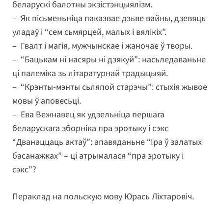
беларускі балотны экзістэнцыялізм.
– Як пісьменьніца паказвае дзьве вайны, дзевяць
уладаў і “сем сьмярцей, малых і вялікіх”.
– Гвалт і магія, мужчынскае і жаночае ў творы.
– “Бацькам ні насяры ні дзякуй”: насьледаваньне
ці палеміка зь літаратурнай традыцыяй.
– “Крэнты-мэнты сьляпой старэчы”: стыхія жывое
мовы ў аповесьці.
– Ева Вежнавец як удзельніца першага
беларускага зборніка пра эротыку і сэкс
“Дванаццаць актаў”: апавяданьне “Іра ў залатых
басанажках” – ці атрымалася “пра эротыку і
сэкс”?
Пераклад на польскую мову Юрась Ліхтаровіч.