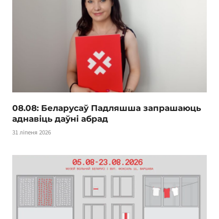
08.08: Беларусаў Падляшша запрашаюць
аднавіць даўні абрад
31 ліпеня 2026