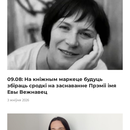
09.08: На кніжным маркеце будуць
збіраць сродкі на заснаванне Прэміі імя
Евы Вежнавец
3 жніўня 2026