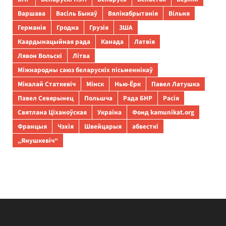
Варшава
Васіль Быкаў
Вялікабрытанія
Вільня
Германія
Гродна
Грузія
ЗША
Каардынацыйная рада
Канада
Латвія
Лявон Вольскі
Літва
Міжнародны саюз беларускіх пісьменнікаў
Мікалай Статкевіч
Мінск
Нью-Ёрк
Павел Латушка
Павел Севярынец
Польшча
Рада БНР
Расія
Святлана Ціханоўская
Украіна
Фонд kamunikat.org
Францыя
Чэхія
Швейцарыя
абвесткі
„Янушкевіч“