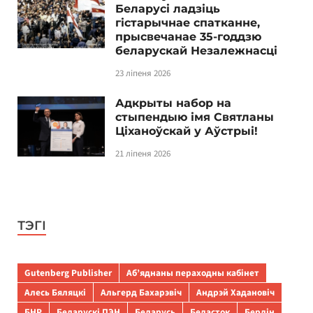
Беларусі ладзіць
гістарычнае спатканне,
прысвечанае 35-годдзю
беларускай Незалежнасці
23 ліпеня 2026
Адкрыты набор на
стыпендыю імя Святланы
Ціханоўскай у Аўстрыі!
21 ліпеня 2026
ТЭГІ
Gutenberg Publisher
Аб’яднаны пераходны кабінет
Алесь Бяляцкі
Альгерд Бахарэвіч
Андрэй Хадановіч
БНР
Беларускі ПЭН
Беларусь
Беласток
Берлін