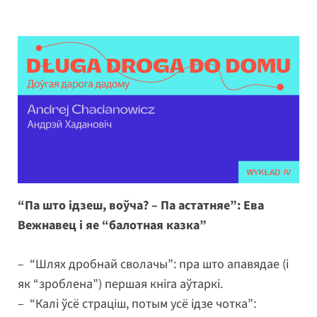
“Па што ідзеш, воўча? – Па астатняе”: Ева
Вежнавец і яе “балотная казка”
– “Шлях дробнай сволачы”: пра што апавядае (і
як “зроблена”) першая кніга аўтаркі.
– “Калі ўсё страціш, потым усё ідзе чотка”: