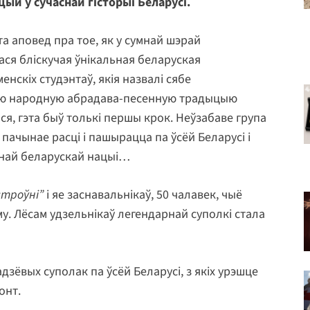
ый у сучаснай гісторыі Беларусі.
та аповед пра тое, як у сумнай шэрай
лася бліскучая ўнікальная беларуская
енскіх студэнтаў, якія назвалі сябе
рую народную абрадава-песенную традыцыю
ся, гэта быў толькі першы крок. Неўзабаве група
 пачынае расці і пашырацца па ўсёй Беларусі і
жнай беларускай нацыі…
троўні”
і яе заснавальнікаў, 50 чалавек, чыё
у. Лёсам удзельнікаў легендарнай суполкі стала
дзёвых суполак па ўсёй Беларусі, з якіх урэшце
онт.