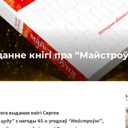
анне кнігі пра “Майстро
ога выдання кнігі Сяргея
 цуду”
з нагоды 45-х угодкаў
“Майстроўні”
,