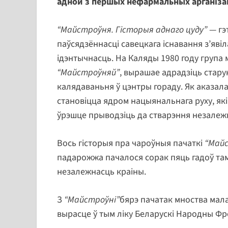
адной з першых нефармальных арганізац
“Майстроўня. Гісторыя аднаго цуду”
— гэ
паўсядзённасці савецкага існавання з’яві
ідэнтычнасць. На Каляды 1980 году група м
“Майстроўняй”
, вырашае адрадзіць ста
калядаваньня ў цэнтры гораду. Як аказала
становіцца ядром нацыянальнага руху, які
ўрэшце прыводзіць да стварэння незале
Вось гісторыя пра чароўныя пачаткі
“Майс
падарожжа пачалося сорак пяць гадоў там
незалежнасць краіны.
З
“Майстроўні”
бярэ пачатак мноства мала
вырасце ў тым ліку Беларускі Народны Фр