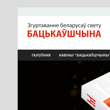
ЗБС "Бацькаўшчына"
ГАЛОЎНАЯ
НАВІНЫ “БАЦЬКАЎШЧЫНЫ