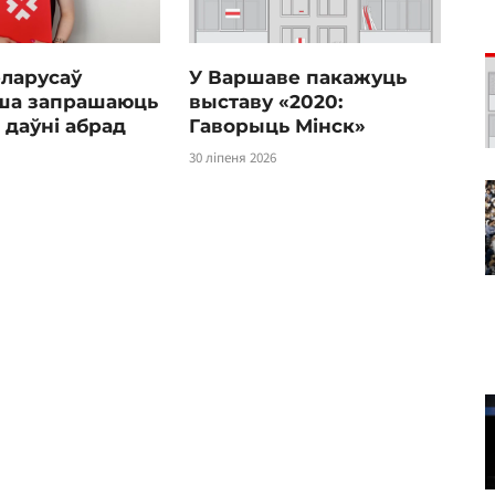
еларусаў
У Варшаве пакажуць
ша запрашаюць
выставу «2020:
 даўні абрад
Гаворыць Мінск»
30 ліпеня 2026