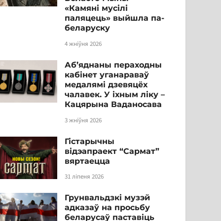
«Камяні мусілі
паляцець» выйшла па-
беларуску
4 жніўня 2026
Аб’яднаны пераходны
кабінет уганараваў
медалямі дзевяцёх
чалавек. У іхным ліку –
Кацярына Ваданосава
3 жніўня 2026
Гістарычны
відэапраект “Сармат”
вяртаецца
31 ліпеня 2026
Грунвальдзкі музэй
адказаў на просьбу
беларусаў паставіць