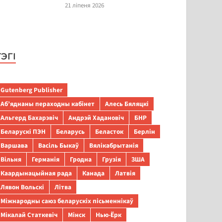
21 ліпеня 2026
ТЭГІ
Gutenberg Publisher
Аб’яднаны пераходны кабінет
Алесь Бяляцкі
Альгерд Бахарэвіч
Андрэй Хадановіч
БНР
Беларускі ПЭН
Беларусь
Беласток
Берлін
Варшава
Васіль Быкаў
Вялікабрытанія
Вільня
Германія
Гродна
Грузія
ЗША
Каардынацыйная рада
Канада
Латвія
Лявон Вольскі
Літва
Міжнародны саюз беларускіх пісьменнікаў
Мікалай Статкевіч
Мінск
Нью-Ёрк