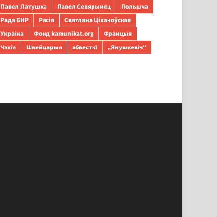
Павел Латушка
Павел Севярынец
Польшча
Рада БНР
Расія
Святлана Ціханоўская
Украіна
Фонд kamunikat.org
Францыя
Чэхія
Швейцарыя
абвесткі
„Янушкевіч“