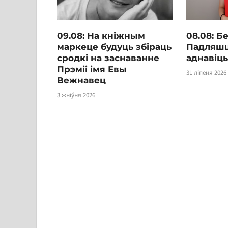
09.08: На кніжным
08.08: Б
маркеце будуць збіраць
Падляш
сродкі на заснаванне
аднавіць
Прэміі імя Евы
31 ліпеня 2026
Вежнавец
3 жніўня 2026