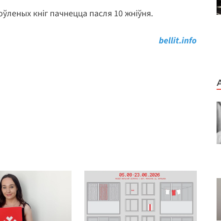
оўленых кніг пачнецца пасля 10 жніўня.
bellit.info