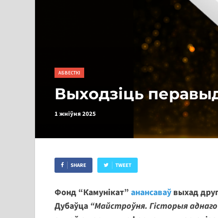
АБВЕСТКІ
Выходзіць перавыд
1 жніўня 2025
SHARE
TWEET
Фонд “Камунікат”
анансаваў
выхад друг
Дубаўца
“Майстроўня. Гісторыя аднаго