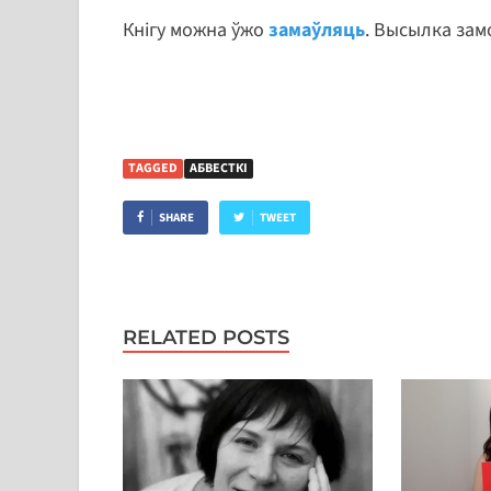
Кнігу можна ўжо
замаўляць
. Высылка зам
TAGGED
АБВЕСТКІ
SHARE
TWEET
RELATED POSTS