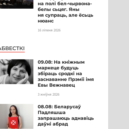
на полі бел-чырвона-
белы сьцяг. Яны
ня супраць, але ёсьць
нюанс
16 ліпеня 2026
АБВЕСТКІ
09.08: На кніжным
маркеце будуць
збіраць сродкі на
заснаванне Прэміі імя
Евы Вежнавец
3 жніўня 2026
08.08: Беларусаў
Падляшша
запрашаюць аднавіць
даўні абрад