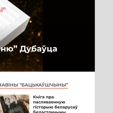
ўню” Дубаўца
НАВІНЫ “БАЦЬКАЎШЧЫНЫ”
Кніга пра
пасляваенную
гісторыю беларусаў
Беласточчыны