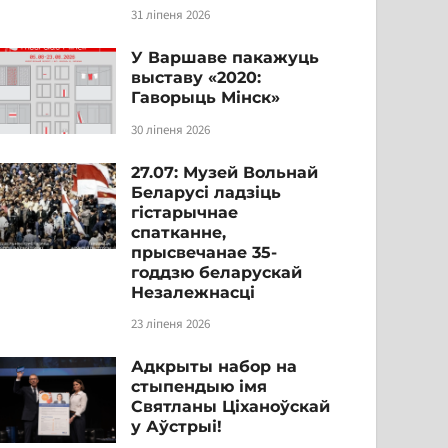
31 ліпеня 2026
У Варшаве пакажуць
выставу «2020:
Гаворыць Мінск»
30 ліпеня 2026
27.07: Музей Вольнай
Беларусі ладзіць
гістарычнае
спатканне,
прысвечанае 35-
годдзю беларускай
Незалежнасці
23 ліпеня 2026
Адкрыты набор на
стыпендыю імя
Святланы Ціханоўскай
у Аўстрыі!