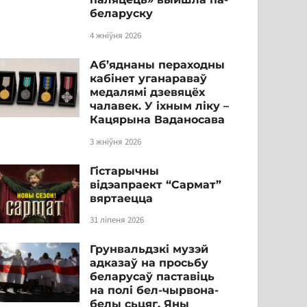
беларуску
4 жніўня 2026
Аб’яднаны пераходны
кабінет уганараваў
медалямі дзевяцёх
чалавек. У іхным ліку –
Кацярына Ваданосава
3 жніўня 2026
Гістарычны
відэапраект “Сармат”
вяртаецца
31 ліпеня 2026
Грунвальдзкі музэй
адказаў на просьбу
беларусаў паставіць
на полі бел-чырвона-
белы сьцяг. Яны