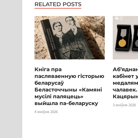
RELATED POSTS
Кніга пра
Аб’ядна
пасляваенную гісторыю
кабінет 
беларусаў
медалям
Беласточчыны «Камяні
чалавек.
мусілі паляцець»
Кацярын
выйшла па-беларуску
3 жніўня 2026
4 жніўня 2026