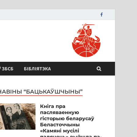
Ў ЗБСБ
БІБЛІЯТЭКА
НАВІНЫ “БАЦЬКАЎШЧЫНЫ”
Кніга пра
пасляваенную
гісторыю беларусаў
Беласточчыны
«Камяні мусілі
паляцець» выйшла па-