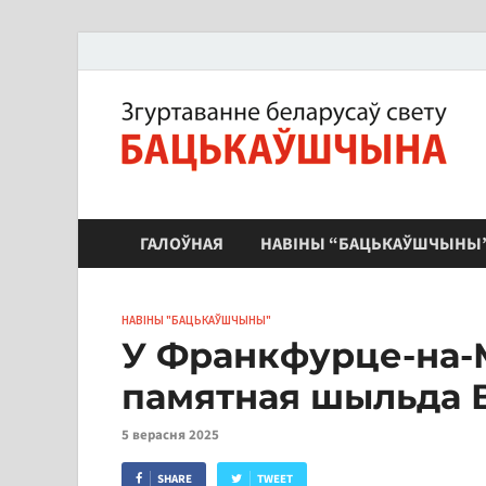
ЗБС "Бацькаўшчына"
ГАЛОЎНАЯ
НАВІНЫ “БАЦЬКАЎШЧЫНЫ
НАВІНЫ "БАЦЬКАЎШЧЫНЫ"
У Франкфурце-на-М
памятная шыльда 
5 верасня 2025
SHARE
TWEET