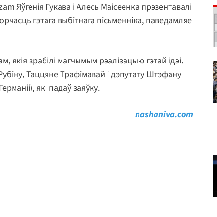
am Яўгенія Гукава і Алесь Маісеенка прэзентавалі
рчасць гэтага выбітнага пісьменніка, паведамляе
м, якія зрабілі магчымым рэалізацыю гэтай ідэі.
Рубіну, Таццяне Трафімавай і дэпутату Штэфану
рманіі), які падаў заяўку.
nashaniva.com