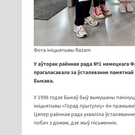
Фота ініцыятывы Razam
У аўторак раённая рада №1 нямецкага 
прагаласавала за ўсталяванне памятнай 
Быкава.
У 1998 годзе Быкаў быў вымушаны пакінуць
ініцыятывы «Горад прытулку» ён пражываў
Цяпер раённая рада ухваліла ўсталяванне
побач з домам, дзе жыў пісьменнік.