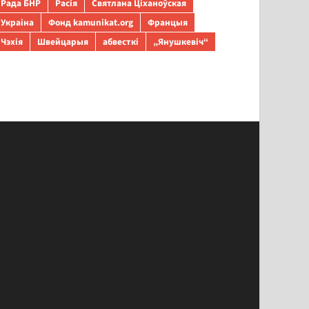
Рада БНР
Расія
Святлана Ціханоўская
Украіна
Фонд kamunikat.org
Францыя
Чэхія
Швейцарыя
абвесткі
„Янушкевіч“