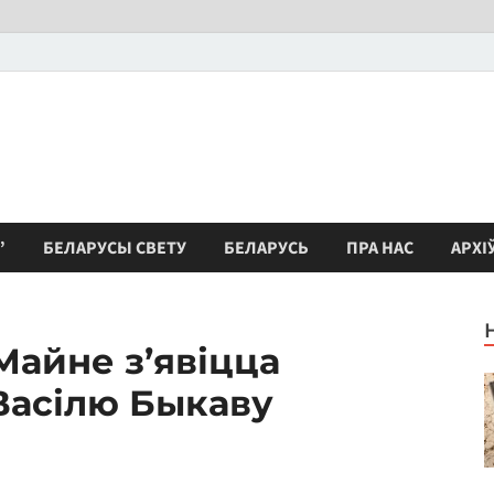
”
БЕЛАРУСЫ СВЕТУ
БЕЛАРУСЬ
ПРА НАС
АРХІ
айне з’явіцца
Васілю Быкаву