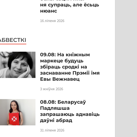
ня супраць, але ёсьць
нюанс
16 ліпеня 2026
АБВЕСТКІ
09.08: На кніжным
маркеце будуць
збіраць сродкі на
заснаванне Прэміі імя
Евы Вежнавец
3 жніўня 2026
08.08: Беларусаў
Падляшша
запрашаюць аднавіць
даўні абрад
31 ліпеня 2026