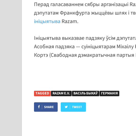
Перад галасаваннем сябры арганізацыі Raz
дэпутатам Франкфурта жыццёвы шлях і тво
ініцыятыва
Razam.
Ініцыятыва выказвае падзяку ўсім дэпутата
Асобная падзяка — суініцыятарам Міхаілу 
Кортэ (Свабодная дэмакратычная партыя Ге
TAGGED
RAZAM E.V.
ВАСІЛЬ БЫКАЎ
ГЕРМАНІЯ
SHARE
TWEET