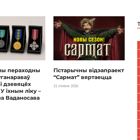
ны пераходны
Гістарычны відэапраект
уганараваў
“Сармат” вяртаецца
і дзевяцёх
31 ліпеня 2026
 У іхным ліку –
а Ваданосава