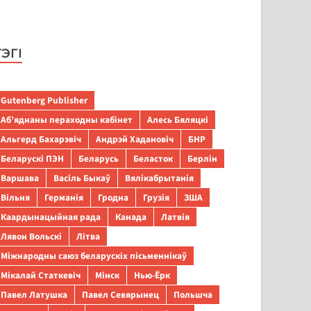
ТЭГІ
Gutenberg Publisher
Аб’яднаны пераходны кабінет
Алесь Бяляцкі
Альгерд Бахарэвіч
Андрэй Хадановіч
БНР
Беларускі ПЭН
Беларусь
Беласток
Берлін
Варшава
Васіль Быкаў
Вялікабрытанія
Вільня
Германія
Гродна
Грузія
ЗША
Каардынацыйная рада
Канада
Латвія
Лявон Вольскі
Літва
Міжнародны саюз беларускіх пісьменнікаў
Мікалай Статкевіч
Мінск
Нью-Ёрк
Павел Латушка
Павел Севярынец
Польшча