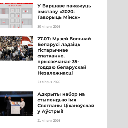
У Варшаве пакажуць
выставу «2020:
Гаворыць Мінск»
30 ліпеня 2026
27.07: Музей Вольнай
Беларусі ладзіць
гістарычнае
спатканне,
прысвечанае 35-
годдзю беларускай
Незалежнасці
23 ліпеня 2026
Адкрыты набор на
стыпендыю імя
Святланы Ціханоўскай
у Аўстрыі!
21 ліпеня 2026