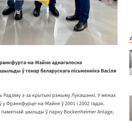
Франкфурта-на-Майне аднагалосна
шыльды ў гонар беларускага пісьменніка Васіля
 Радзіму з-за крытыкі рэжыму Лукашэнкі. У межах
 у Франкфурце-на-Майне ў 2001 і 2002 гадах.
 памятнай шыльды ў парку Bockenheimer Anlage,