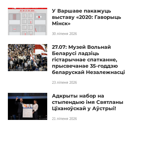
У Варшаве пакажуць
выставу «2020: Гаворыць
Мінск»
30 ліпеня 2026
27.07: Музей Вольнай
Беларусі ладзіць
гістарычнае спатканне,
прысвечанае 35-годдзю
беларускай Незалежнасці
23 ліпеня 2026
Адкрыты набор на
стыпендыю імя Святланы
Ціханоўскай у Аўстрыі!
21 ліпеня 2026