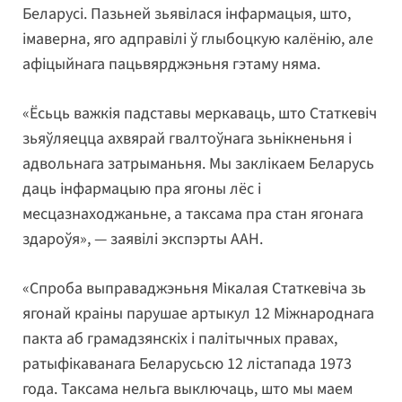
Беларусі. Пазьней зьявілася інфармацыя, што,
імаверна, яго адправілі ў глыбоцкую калёнію, але
афіцыйнага пацьвярджэньня гэтаму няма.
«Ёсьць важкія падставы меркаваць, што Статкевіч
зьяўляецца ахвярай гвалтоўнага зьнікненьня і
адвольнага затрыманьня. Мы заклікаем Беларусь
даць інфармацыю пра ягоны лёс і
месцазнаходжаньне, а таксама пра стан ягонага
здароўя», — заявілі экспэрты ААН.
«Спроба выправаджэньня Мікалая Статкевіча зь
ягонай краіны парушае артыкул 12 Міжнароднага
пакта аб грамадзянскіх і палітычных правах,
ратыфікаванага Беларусьсю 12 лістапада 1973
года. Таксама нельга выключаць, што мы маем