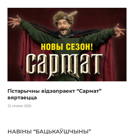
Гістарычны відэапраект “Сармат”
вяртаецца
31 ліпеня 2026
НАВІНЫ “БАЦЬКАЎШЧЫНЫ”