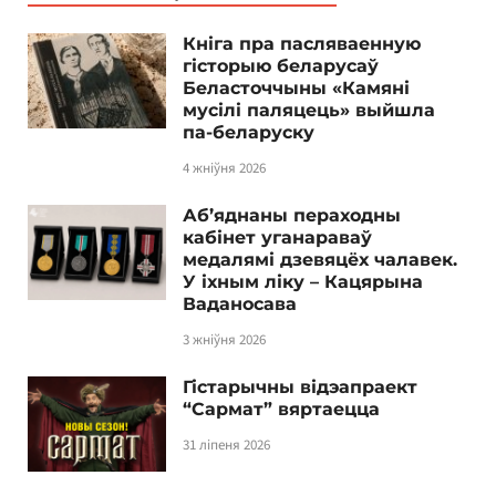
Кніга пра пасляваенную
гісторыю беларусаў
Беласточчыны «Камяні
мусілі паляцець» выйшла
па-беларуску
4 жніўня 2026
Аб’яднаны пераходны
кабінет уганараваў
медалямі дзевяцёх чалавек.
У іхным ліку – Кацярына
Ваданосава
3 жніўня 2026
Гістарычны відэапраект
“Сармат” вяртаецца
31 ліпеня 2026