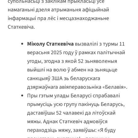
супольнасьці з заклікам прыкласьці ўсе
намаганьні дзеля атрыманьня афіцыйнай
інфармацыі пра лёс і месцазнаходжаньне
Статкевіча.
Міколу Статкевіча
вызвалілі з турмы 11
верасьня 2025 году ў рамках палітычнай
угоды, згодна з якой 52 зьняволеныя
выйшлі на волю ў абмен на зьняцьце
санкцыяў ЗША зь беларускага
дзяржаўнага авіяперавозьніка «Белавія».
Пры гэтым улады Беларусі спрабавалі
прымусіць усю групу пакінуць Беларусь,
даставіўшы 52 чалавекі да літоўскай
мяжы. Аднак Статкевіч адмовіўся
пераходзіць мяжу, заявіўшы: «Я буду