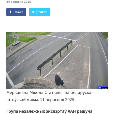
24 верасня 2025
SHARE
TWEET
Меркавана Мікола Статкевіч на беларуска-
літоўскай мяжы. 11 верасьня 2025
Група незалежных экспэртаў ААН рашуча