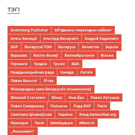
ТЭГІ
Gutenberg Publisher
Аб’яднаны пераходны кабінет
Алесь Бяляцкі
Альгерд Бахарэвіч
Андрэй Хадановіч
БНР
Беларускі ПЭН
Беларусь
Беласток
Берлін
Варшава
Васіль Быкаў
Вялікабрытанія
Вільня
Германія
Гродна
Грузія
ЗША
Каардынацыйная рада
Канада
Латвія
Лявон Вольскі
Літва
Міжнародны саюз беларускіх пісьменнікаў
Мікалай Статкевіч
Мінск
Нью-Ёрк
Павел Латушка
Павел Севярынец
Польшча
Рада БНР
Расія
Святлана Ціханоўская
Украіна
Фонд kamunikat.org
Францыя
Чэхія
Швейцарыя
абвесткі
„Янушкевіч“