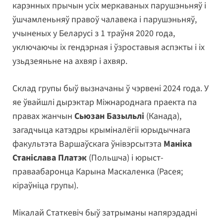
карэнных прычын усіх меркаваных парушэньняў і
ўшчамленьняў правоў чалавека і парушэньняў,
учыненых у Беларусі з 1 траўня 2020 года,
уключаючы іх гендэрная і ўзроставыя аспэкты і іх
узьдзеяньне на ахвяр і ахвяр.
Склад групы быў вызначаны ў чэрвені 2024 года. У
яе ўвайшлі дырэктар Міжнароднага праекта па
правах жанчын
Сьюзан Базыльлі
(Канада),
загадчыца катэдры крыміналёгіі юрыдычнага
факультэта Варшаўскага ўнівэрсытэта
Маніка
Станіслава Платэк
(Польшча) і юрыст-
праваабаронца Карына Маскаленка (Расея;
кіраўніца групы).
Мікалай Статкевіч быў затрыманы напярэдадні