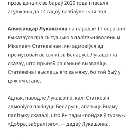
прэзыдэнцкіх выбараў 2020 года і пасьля
асуджаны да 14 гадоў пазбаўленьня волі.
Аляксандар Лукашэнка
на нарадзе 17 верасьня
выказаўся пра сытуацыю з палітзьняволеным
Мікалаем Статкевічам, які адмовіўся ад
прымусовай высылкі зь Беларусі. Лукашэнка
сказаў, што прыняў рашэньне вызваліць
Статкевіча і выслаць яго за мяжу, бо той быў у
цяжкім стане.
Аднак, паводле Лукашэнкі, калі Статкевіч
адмовіўся пакінуць Беларусь, апазыцыйнаму
палітыку сказалі, што ён тады «пойдзе ў турму».
«Добра, забралі яго», — дадаў Лукашэнка.