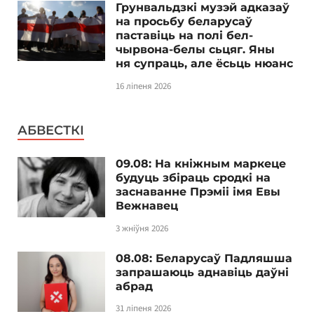
Грунвальдзкі музэй адказаў
на просьбу беларусаў
паставіць на полі бел-
чырвона-белы сьцяг. Яны
ня супраць, але ёсьць нюанс
16 ліпеня 2026
АБВЕСТКІ
09.08: На кніжным маркеце
будуць збіраць сродкі на
заснаванне Прэміі імя Евы
Вежнавец
3 жніўня 2026
08.08: Беларусаў Падляшша
запрашаюць аднавіць даўні
абрад
31 ліпеня 2026