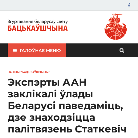
ЗБС "Бацькаўшчына"
ГАЛОЎНАЕ МЕНЮ
НАВІНЫ "БАЦЬКАЎШЧЫНЫ"
Экспэрты ААН
заклікалі ўлады
Беларусі паведаміць,
дзе знаходзіцца
палітвязень Статкевіч