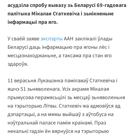
асудзіла спробу вывазу зь Беларусі 69-гадовага
палітыка Мікалая Статкевіча і зьнікненьне
інфармацыі пра яго.
У сваёй заяве
экспэрты
ААН заклікалі ўлады
Беларусі даць інфармацыю пра ягоны лёс і
месцазнаходжаньне, а таксама пра стан яго
здароўя.
11 верасьня Лукашэнка памілаваў Статкевіча і
яшчэ 51 зьняволенага. Усіх акрамя Мікалая
прымусова перамясьцілі зь месцаў зьняволеньня
на тэрыторыю Літвы. Статкевіч жа адмовіўся ад
дэпартацыі, а на мяжы выйшаў з аўтобуса на
нэўтральнай паласе паміж краінамі. Праз
некалькі гадзін ён вярнуўся на тэрыторыю