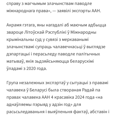
справу з магчымым злачынствам паводле
міжнароднага права», — заявілі экспэрты ААН.
Акрамя гэтага, яны нагадалі аб маючым адбыцца
звароце Літоўскай Рэспублікі ў Міжнародны
крымінальны суд у сувязі з меркаванымі
злачынствамі супраць чалавечнасьці ў выглядзе
дэпартацыі і перасьледу паводле палітычных
матываў, якія зьдзяйсьняюцца беларускімі
ўладамі з 2020 года.
Група незалежных экспэртаў у сытуацыі з правамі
чалавека ў Беларусі была створаная Радай па
правах чалавека ААН 4 красавіка 2024 года «на
аднаўляемы пэрыяд у адзін год» для
расьсьледаваньня і выяўленьня фактаў, абставін і