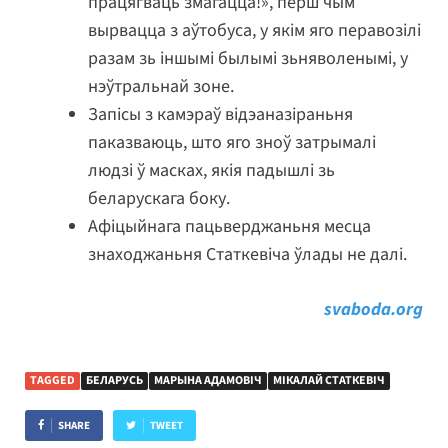
працягваць змагацца!», перш чым
вырвацца з аўтобуса, у якім яго перавозілі
разам зь іншымі былымі зьняволенымі, у
нэўтральнай зоне.
Запісы з камэраў відэаназіраньня
паказваюць, што яго зноў затрымалі
людзі ў масках, якія падышлі зь
беларускага боку.
Афіцыйнага пацьверджаньня месца
знаходжаньня Статкевіча ўлады не далі.
svaboda.org
TAGGED
БЕЛАРУСЬ
МАРЫНА АДАМОВІЧ
МІКАЛАЙ СТАТКЕВІЧ
SHARE
TWEET