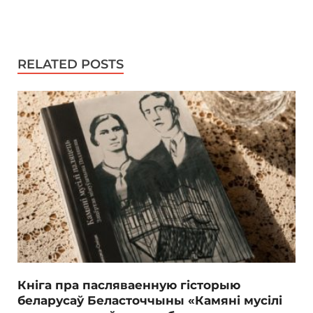
RELATED POSTS
Кніга пра пасляваенную гісторыю
беларусаў Беласточчыны «Камяні мусілі