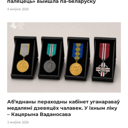
паляцець» выйшла па-беларуску
4 жніўня 2026
Аб’яднаны пераходны кабінет уганараваў
медалямі дзевяцёх чалавек. У іхным ліку
– Кацярына Ваданосава
3 жніўня 2026