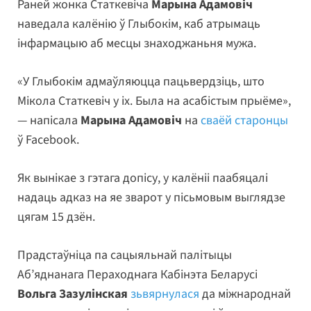
Раней жонка Статкевіча
Марына Адамовіч
наведала калёнію ў Глыбокім, каб атрымаць
інфармацыю аб месцы знаходжаньня мужа.
«У Глыбокім адмаўляюцца пацьвердзіць, што
Мікола Статкевіч у іх. Была на асабістым прыёме»,
— напісала
Марына Адамовіч
на
сваёй старонцы
ў Facebook.
Як вынікае з гэтага допісу, у калёніі паабяцалі
надаць адказ на яе зварот у пісьмовым выглядзе
цягам 15 дзён.
Прадстаўніца па сацыяльнай палітыцы
Аб’яднанага Пераходнага Кабінэта Беларусі
Вольга Зазулінская
зьвярнулася
да міжнароднай