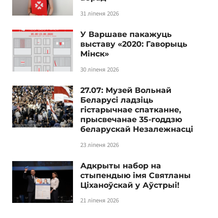
31 ліпеня 2026
У Варшаве пакажуць
выставу «2020: Гаворыць
Мінск»
30 ліпеня 2026
27.07: Музей Вольнай
Беларусі ладзіць
гістарычнае спатканне,
прысвечанае 35-годдзю
беларускай Незалежнасці
23 ліпеня 2026
Адкрыты набор на
стыпендыю імя Святланы
Ціханоўскай у Аўстрыі!
21 ліпеня 2026