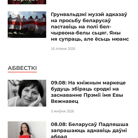
Грунвальдзкі музэй адказаў
на просьбу беларусаў
паставіць на полі бел-
чырвона-белы сьцяг. Яны
ня супраць, але ёсьць нюанс
16 ліпеня 2026
АБВЕСТКІ
09.08: На кніжным маркеце
будуць збіраць сродкі на
заснаванне Прэміі імя Евы
Вежнавец
3 жніўня 2026
08.08: Беларусаў Падляшша
запрашаюць аднавіць даўні
абрад