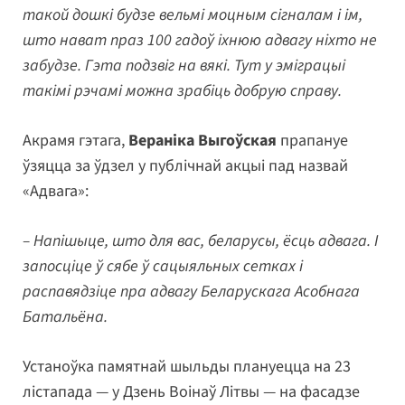
такой дошкі будзе вельмі моцным сігналам і ім,
што нават праз 100 гадоў іхнюю адвагу ніхто не
забудзе. Гэта подзвіг на вякі. Тут у эміграцыі
такімі рэчамі можна зрабіць добрую справу.
Акрамя гэтага,
Вераніка Выгоўская
прапануе
ўзяцца за ўдзел у публічнай акцыі пад назвай
«Адвага»:
– Напішыце, што для вас, беларусы, ёсць адвага. І
запосціце ў сябе ў сацыяльных сетках і
распавядзіце пра адвагу Беларускага Асобнага
Батальёна.
Устаноўка памятнай шыльды плануецца на 23
лістапада — у Дзень Воінаў Літвы — на фасадзе