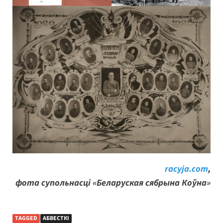
racyja.com
,
фота супольнасці «Беларуская сябрына Коўна»
TAGGED
АБВЕСТКІ