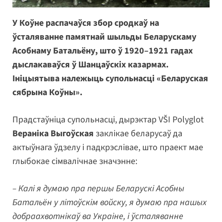
У Коўне распачаўся збор сродкаў на
ўсталяванне памятнай шыльды Беларускаму
Асобнаму Батальёну, што ў 1920–1921 гадах
дыслакаваўся ў Шанцаўскіх казармах.
Ініцыятыва належыць супольнасці «Беларуская
сябрына Коўны».
Прадстаўніца супольнасці, дырэктар VŠI Polyglot
Вераніка Выгоўская
заклікае беларусаў да
актыўнага ўдзелу і падкрэслівае, што праект мае
глыбокае сімвалічнае значэнне:
– Калі я думаю пра першы Беларускі Асобны
Батальён у літоўскім войску, я думаю пра нашых
добраахвотнікаў ва Украіне, і ўсталяванне