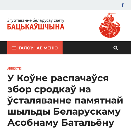
ЗБС "Бацькаўшчына"
ГАЛОЎНАЕ МЕНЮ
АБВЕСТКІ
У Коўне распачаўся
збор сродкаў на
ўсталяванне памятнай
шыльды Беларускаму
Асобнаму Батальёну