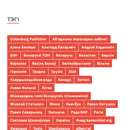
ТЭГІ
Gutenberg Publisher
Аб’яднаны пераходны кабінет
Алесь Бяляцкі
Альгерд Бахарэвіч
Андрэй Хадановіч
БНР
Беларускі ПЭН
Беларусь
Беласток
Берлін
Варшава
Васіль Быкаў
Вялікабрытанія
Вільня
Германія
Гродна
Грузія
ЗША
Каардынацыйная рада
Канада
Латвія
Лявон Вольскі
Літва
Міжнародны саюз беларускіх пісьменнікаў
Мікалай Статкевіч
Мінск
Нью-Ёрк
Павел Латушка
Павел Севярынец
Польшча
Рада БНР
Расія
Святлана Ціханоўская
Украіна
Фонд kamunikat.org
Францыя
Чэхія
Швейцарыя
абвесткі