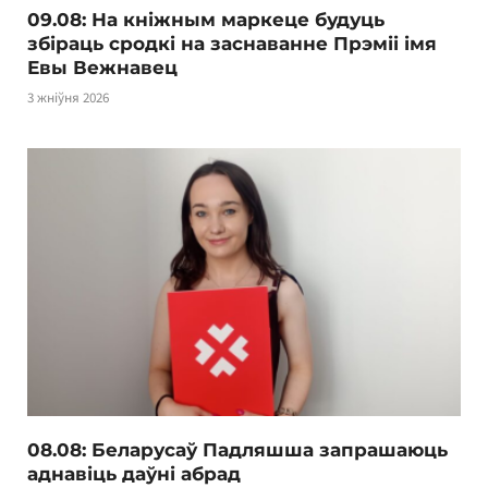
09.08: На кніжным маркеце будуць
збіраць сродкі на заснаванне Прэміі імя
Евы Вежнавец
3 жніўня 2026
08.08: Беларусаў Падляшша запрашаюць
аднавіць даўні абрад