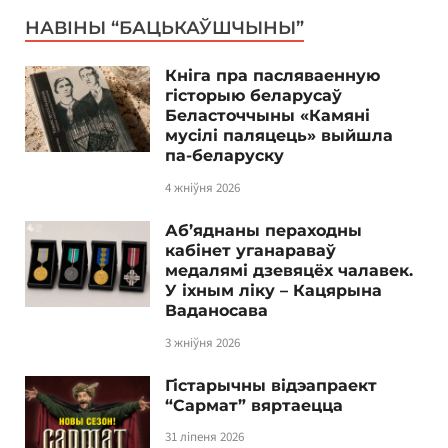
НАВІНЫ “БАЦЬКАЎШЧЫНЫ”
Кніга пра пасляваенную
гісторыю беларусаў
Беласточчыны «Камяні
мусілі паляцець» выйшла
па-беларуску
4 жніўня 2026
Аб’яднаны пераходны
кабінет уганараваў
медалямі дзевяцёх чалавек.
У іхным ліку – Кацярына
Ваданосава
3 жніўня 2026
Гістарычны відэапраект
“Сармат” вяртаецца
31 ліпеня 2026