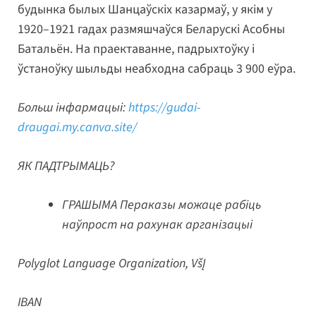
будынка былых Шанцаўскіх казармаў, у якім у
1920–1921 гадах размяшчаўся Беларускі Асобны
Батальён. На праектаванне, падрыхтоўку і
ўстаноўку шыльды неабходна сабраць 3 900 еўра.
Больш інфармацыі:
https://gudai-
draugai.my.canva.site/
ЯК ПАДТРЫМАЦЬ?
ГРАШЫМА Пераказы можаце рабіць
наўпрост на рахунак арганізацыі
Polyglot Language Organization, VšĮ
IBAN