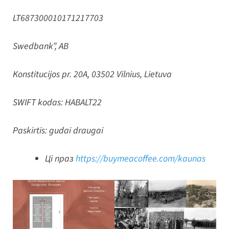
LT687300010171217703
Swedbank”, AB
Konstitucijos pr. 20A, 03502 Vilnius, Lietuva
SWIFT kodas: HABALT22
Paskirtis: gudai draugai
Ці праз
https://buymeacoffee.com/kaunas