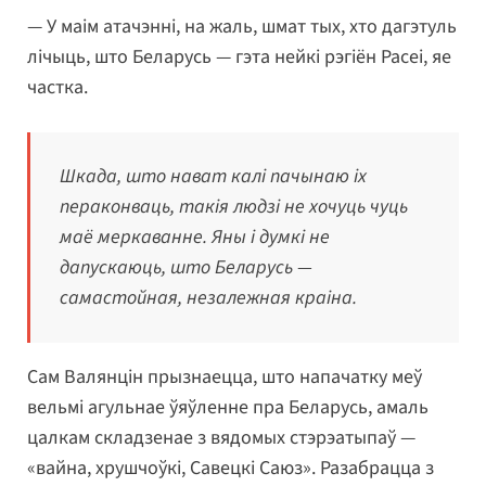
— У маім атачэнні, на жаль, шмат тых, хто дагэтуль
лічыць, што Беларусь — гэта нейкі рэгіён Расеі, яе
частка.
Шкада, што нават калі пачынаю іх
пераконваць, такія людзі не хочуць чуць
маё меркаванне. Яны і думкі не
дапускаюць, што Беларусь —
самастойная, незалежная краіна.
Сам Валянцін прызнаецца, што напачатку меў
вельмі агульнае ўяўленне пра Беларусь, амаль
цалкам складзенае з вядомых стэрэатыпаў —
«вайна, хрушчоўкі, Савецкі Саюз». Разабрацца з