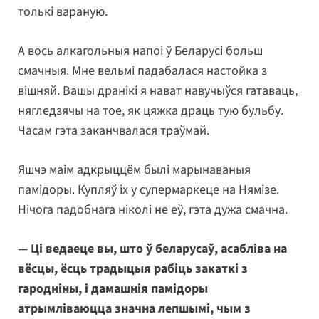
толькі вараную.
А вось алкагольныя напоі ў Беларусі больш
смачныя. Мне вельмі падабалася настойка з
вішняй. Вашы дранікі я нават навучыўся гатаваць,
нягледзячы на тое, як цяжка драць тую бульбу.
Часам гэта заканчвалася траўмай.
Яшчэ маім адкрыццём былі марынаваныя
памідоры. Купляў іх у супермаркеце на Нямізе.
Нічога падобнага ніколі не еў, гэта дужа смачна.
— Ці ведаеце вы, што ў беларусаў, асабліва на
вёсцы, ёсць традыцыя рабіць закаткі з
гародніны, і дамашнія памідоры
атрымліваюцца значна лепшымі, чым з