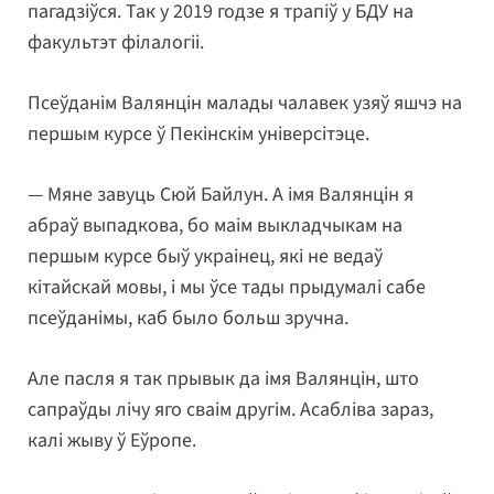
пагадзіўся. Так у 2019 годзе я трапіў у БДУ на
факультэт філалогіі.
Псеўданім Валянцін малады чалавек узяў яшчэ на
першым курсе ў Пекінскім універсітэце.
— Мяне завуць Сюй Байлун. А імя Валянцін я
абраў выпадкова, бо маім выкладчыкам на
першым курсе быў украінец, які не ведаў
кітайскай мовы, і мы ўсе тады прыдумалі сабе
псеўданімы, каб было больш зручна.
Але пасля я так прывык да імя Валянцін, што
сапраўды лічу яго сваім другім. Асабліва зараз,
калі жыву ў Еўропе.