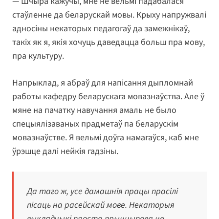
— Шчыра кажучы, мне не вельмі падабалася
стаўленне да беларускай мовы. Крыху напружвалі
адносіны некаторых педагогаў да замежнікаў,
такіх як я, якія хочуць даведацца больш пра мову,
пра культуру.
Напрыклад, я абраў для напісання дыпломнай
работы кафедру беларускага мовазнаўства. Але ў
мяне на пачатку навучання амаль не было
спецыялізаваных прадметаў па беларускім
мовазнаўстве. Я вельмі доўга намагаўся, каб мне
ўрэшце далі нейкія гадзіны.
Да таго ж, усе дамашнія працы прасілі
пісаць на расейскай мове. Некаторыя
выкладчыкі проста прынцыпова не