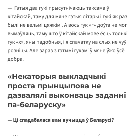
— Гэтыя два гукі прысутнічаюць таксама ў
кітайскай, таму для мяне гэтыя літары і гукі як раз
былі не вельмі цяжкімі. А вось гук «г» доўга не мог
вымаўляць, таму што ў кітайскай мове ёсць толькі
гук «х», яны падобныя, і я спачатку на слых не чуў
розніцы. Але зараз з гэтымі гукамі ў мяне ўжо ўсё
добра.
«Некаторыя выкладчыкі
проста прынцыпова не
дазвалялі выконваць заданні
па-беларуску»
— Ці спадабалася вам вучыцца ў Беларусі?