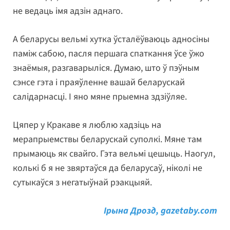
не ведаць імя адзін аднаго.
А беларусы вельмі хутка ўсталёўваюць адносіны
паміж сабою, пасля першага спаткання ўсе ўжо
знаёмыя, разгаварыліся. Думаю, што ў пэўным
сэнсе гэта і праяўленне вашай беларускай
салідарнасці. І яно мяне прыемна здзіўляе.
Цяпер у Кракаве я люблю хадзіць на
мерапрыемствы беларускай суполкі. Мяне там
прымаюць як свайго. Гэта вельмі цешыць. Наогул,
колькі б я не звяртаўся да беларусаў, ніколі не
сутыкаўся з негатыўнай рэакцыяй.
Ірына Дрозд, gazetaby.com