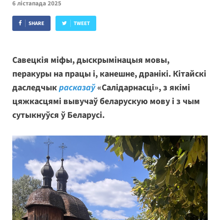
6 лістапада 2025
SHARE
TWEET
Савецкія міфы, дыскрымінацыя мовы,
перакуры на працы і, канешне, дранікі. Кітайскі
даследчык
расказаў
«Салідарнасці», з якімі
цяжкасцямі вывучаў беларускую мову і з чым
сутыкнуўся ў Беларусі.