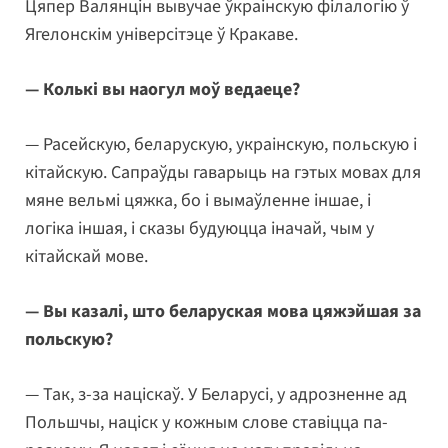
Цяпер Валянцін вывучае ўкраінскую філалогію ў
Ягелонскім універсітэце ў Кракаве.
— Колькі вы наогул моў ведаеце?
— Расейскую, беларускую, украінскую, польскую і
кітайскую. Сапраўды гаварыць на гэтых мовах для
мяне вельмі цяжка, бо і вымаўленне іншае, і
логіка іншая, і сказы будуюцца іначай, чым у
кітайскай мове.
— Вы казалі, што беларуская мова цяжэйшая за
польскую?
— Так, з-за націскаў. У Беларусі, у адрозненне ад
Польшчы, націск у кожным слове ставіцца па-