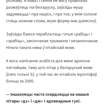
рознаму. Я нават і сёння не магу правільна
размаўляць па-беларуску, заўсёды мушу
задумвацца і пра націск, і пра тое, у якім склоне
стаіць кожнае слова, якую форму мае дзеяслоў.
Заўсёды баюся пераблытаць гэтыя «рабіць» і
«зрабіць», закончанае трыванне і незакончанае.
Нічога такога няма ў кітайскай мове.
А вось напісанне асабіста для мяне адносна
лягчэйшае, таму што літар у беларускай мове
ўсяго толькі 32, у той час як кітайскіх іерогліфаў
больш за 2000.
— Іншаземцы часта скардзяцца на нашыя
літары «дз» і «дж» і адпаведныя гукі.