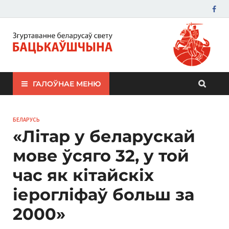
ЗБС "Бацькаўшчына"
ГАЛОЎНАЕ МЕНЮ
БЕЛАРУСЬ
«Літар у беларускай
мове ўсяго 32, у той
час як кітайскіх
іерогліфаў больш за
2000»