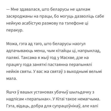
— Мне здавалася, што беларусы не цалкам
засяроджаны на працы, бо могуць дазволіць сабе
нейкую асабістую размову па тэлефоне ці
перакур.
Можа, гэта ад таго, што беларусы наогул
адпачываюць менш, чым кітайцы ці, напрыклад,
палякі. Таксама я жыў год у Маскве, дзе на
працягу года заняткі пастаянна перапынялі
нейкія святы. У вас жа святаў з выходнымі вельмі
мала.
Яшчэ ў вашых установах убачыў шыльдачку з
надпісам «перапынак». У Кітаі такое немагчыма.
Гэта, відаць, добра для супрацоўнікаў, але калі