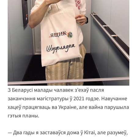
З Беларусі малады чалавек з’ехаў пасля
заканчэння магістратуры ў 2021 годзе. Навучанне
хацеў працягваць ва Украіне, але вайна парушыла
гэтыя планы.
— Два гады я заставаўся дома ў Кітаі, але разумеў,