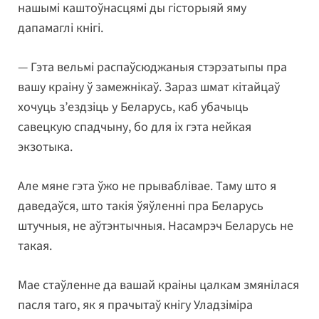
нашымі каштоўнасцямі ды гісторыяй яму
дапамаглі кнігі.
— Гэта вельмі распаўсюджаныя стэрэатыпы пра
вашу краіну ў замежнікаў. Зараз шмат кітайцаў
хочуць з’ездзіць у Беларусь, каб убачыць
савецкую спадчыну, бо для іх гэта нейкая
экзотыка.
Але мяне гэта ўжо не прываблівае. Таму што я
даведаўся, што такія ўяўленні пра Беларусь
штучныя, не аўтэнтычныя. Насамрэч Беларусь не
такая.
Мае стаўленне да вашай краіны цалкам змянілася
пасля таго, як я прачытаў кнігу Уладзіміра