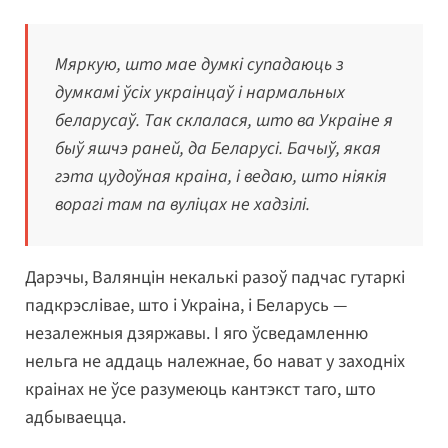
Мяркую, што мае думкі супадаюць з
думкамі ўсіх украінцаў і нармальных
беларусаў. Так склалася, што ва Украіне я
быў яшчэ раней, да Беларусі. Бачыў, якая
гэта цудоўная краіна, і ведаю, што ніякія
ворагі там па вуліцах не хадзілі.
Дарэчы, Валянцін некалькі разоў падчас гутаркі
падкрэслівае, што і Украіна, і Беларусь —
незалежныя дзяржавы. І яго ўсведамленню
нельга не аддаць належнае, бо нават у заходніх
краінах не ўсе разумеюць кантэкст таго, што
адбываецца.