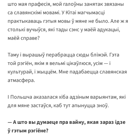
што мая прафесія, мой галоўны занятак звязаны
са славянскімі мовамі. У Кітаі магчымасці
практыкаваць гэтыя мовы ў мяне не было. Але ж я
столькі вучыўся, які тады сэнс у маёй адукацыі,
маёй справе?
Таму і вырашыў перабрацца сюды бліжэй. Гэта
той рэгіён, якім я вельмі цікаўлюся, усім — і
культурай, і жыццём. Мне падабаецца славянская
атмасфера.
І Польшча аказалася хіба адзіным варыянтам, які
для мяне застаўся, каб тут апынуцца зноў.
— А што вы думаеце пра вайну, якая зараз ідзе
ў гэтым рэгіёне?