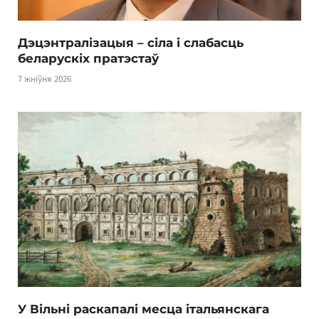
Дэцэнтралізацыя – сіла і слабасць
беларускіх пратэстаў
7 жніўня 2026
У Вільні раскапалі месца італьянскага