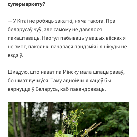
супермаркету?
— У Кітаі не робяць закаткі, няма такога. Пра
беларусаў чуў, але самому не давялося
пакаштаваць. Наогул пабываць у вашых вёсках я
не змог, паколькі пачалася пандэмія і я нікуды не
ездзіў.
Шкадую, што нават па Мінску мала шпацыраваў,
бо шмат вучыўся. Таму аднойчы я хацеў бы
вярнуцца ў Беларусь, каб павандраваць.