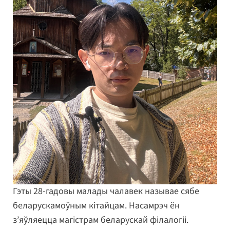
Гэты 28-гадовы малады чалавек называе сябе
беларускамоўным кітайцам. Насамрэч ён
з’яўляецца магістрам беларускай філалогіі.