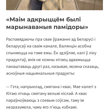
«Маім адкрыццём былі
марынаваныя памідоры»
Распавядаючы пра свае ўражанні ад Беларусі і
беларусаў на сваім канале, Валянцін асобна
спыняецца на тэме ежы. Ён здзіўляе, калі ў ліку
прадуктаў, якія не кожны кітаец адважыцца
пакаштаваць другі раз, называе, можна сказаць,
асноўныя нацыянальныя прадукты:
— Гэта, напрыклад, смятана і квас. Мае калегі з
Кітаю лічаць смятану вельмі кіслай. А квас
параўноўваюць з соевым соўсам, таму ім
незразумела, чаму яго п’юць кубкамі.