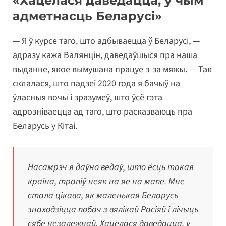
«Хацелася даведацца, у чым
адметнасць
Беларусі
»
— Я ў курсе таго, што адбываецца ў Беларусі, —
адразу кажа Валянцін, даведаўшыся пра наша
выданне, якое вымушана працуе з-за мяжы. — Так
склалася, што падзеі 2020 года я бачыў на
ўласныя вочы і зразумеў, што ўсё гэта
адрозніваецца ад таго, што расказваюць пра
Беларусь у Кітаі.
Насамрэч я даўно ведаў, што ёсць такая
краіна, трапіў неяк на яе на мапе. Мне
стала цікава, як маленькая Беларусь
знаходзіцца побач з вялікай Расіяй і лічыць
сябе незалежнай. Хацелася даведацца, у