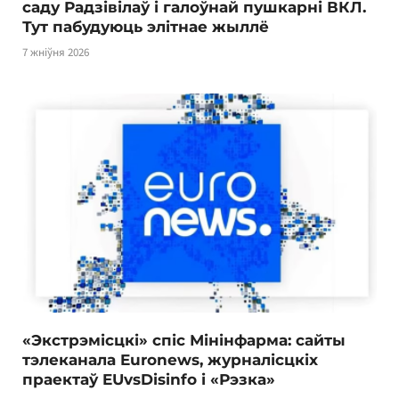
саду Радзівілаў і галоўнай пушкарні ВКЛ.
Тут пабудуюць элітнае жыллё
7 жніўня 2026
«Экстрэмісцкі» спіс Мінінфарма: сайты
тэлеканала Euronews, журналісцкіх
праектаў EUvsDisinfo і «Рэзка»