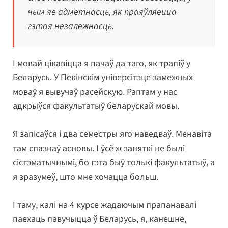
чым яе адметнасць, як праяўляецца
гэтая незалежнасць.
І мовай цікавіцца я пачаў да таго, як трапіў у
Беларусь. У Пекінскім універсітэце замежных
моваў я вывучаў расейскую. Раптам у нас
адкрыўся факультатыў беларускай мовы.
Я запісаўся і два семестры яго наведваў. Менавіта
там спазнаў асновы. І ўсё ж заняткі не былі
сістэматычнымі, бо гэта быў толькі факультатыў, а
я зразумеў, што мне хочацца больш.
І таму, калі на 4 курсе жадаючым прапанавалі
паехаць павучыцца ў Беларусь, я, канешне,