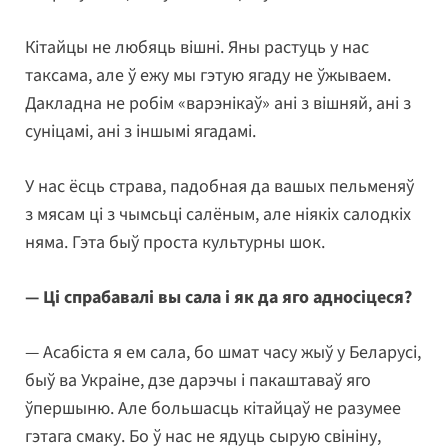
Кітайцы не любяць вішні. Яны растуць у нас
таксама, але ў ежу мы гэтую ягаду не ўжываем.
Дакладна не робім «варэнікаў» ані з вішняй, ані з
суніцамі, ані з іншымі ягадамі.
У нас ёсць страва, падобная да вашых пельменяў
з мясам ці з чымсьці салёным, але ніякіх салодкіх
няма. Гэта быў проста культурны шок.
— Ці спрабавалі вы сала і як да яго адносіцеся?
— Асабіста я ем сала, бо шмат часу жыў у Беларусі,
быў ва Украіне, дзе дарэчы і пакаштаваў яго
ўпершыню. Але большасць кітайцаў не разумее
гэтага смаку. Бо ў нас не ядуць сырую свініну,