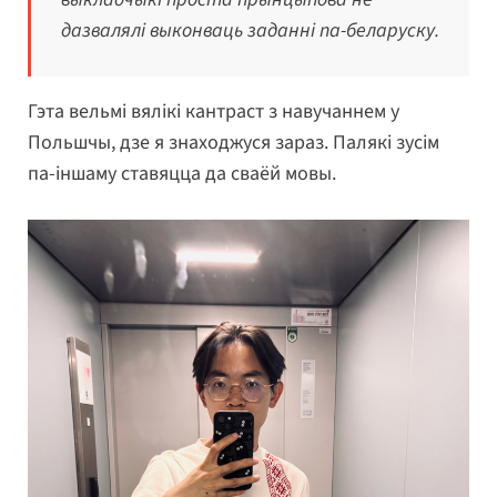
дазвалялі выконваць заданні па-беларуску.
Гэта вельмі вялікі кантраст з навучаннем у
Польшчы, дзе я знаходжуся зараз. Палякі зусім
па-іншаму ставяцца да сваёй мовы.