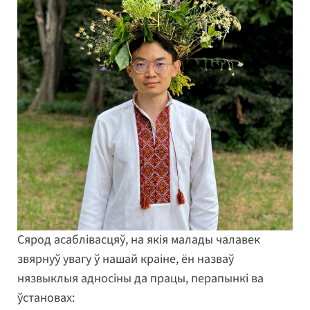
Сярод асаблівасцяў, на якія малады чалавек
звярнуў увагу ў нашай краіне, ён назваў
нязвыклыя адносіны да працы, перапынкі ва
ўстановах: