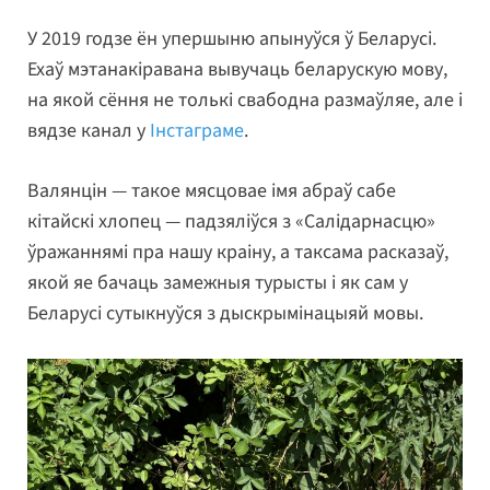
У 2019 годзе ён упершыню апынуўся ў Беларусі.
Ехаў мэтанакіравана вывучаць беларускую мову,
на якой сёння не толькі свабодна размаўляе, але і
вядзе канал у
Інстаграме
.
Валянцін — такое мясцовае імя абраў сабе
кітайскі хлопец — падзяліўся з «Салідарнасцю»
ўражаннямі пра нашу краіну, а таксама расказаў,
якой яе бачаць замежныя турысты і як сам у
Беларусі сутыкнуўся з дыскрымінацыяй мовы.