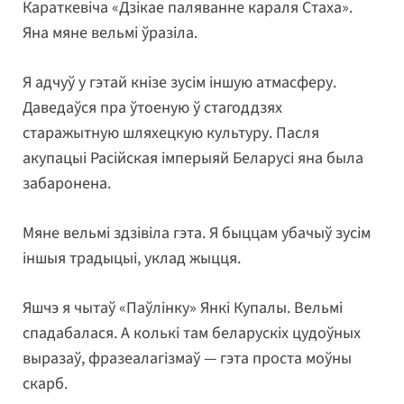
Караткевіча «Дзікае паляванне караля Стаха».
Яна мяне вельмі ўразіла.
Я адчуў у гэтай кнізе зусім іншую атмасферу.
Даведаўся пра ўтоеную ў стагоддзях
старажытную шляхецкую культуру. Пасля
акупацыі Расійская імперыяй Беларусі яна была
забаронена.
Мяне вельмі здзівіла гэта. Я быццам убачыў зусім
іншыя традыцыі, уклад жыцця.
Яшчэ я чытаў «Паўлінку» Янкі Купалы. Вельмі
спадабалася. А колькі там беларускіх цудоўных
выразаў, фразеалагізмаў — гэта проста моўны
скарб.