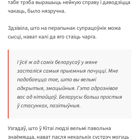
табе трэба вырашыць нейкую справу і даводзіцца
чакаць, было нязручна.
Здзівіла, што на перапынак супрацоўнік можа
сысці, нават калі да яго стаіць чарга.
І ўсё ж ад саміх беларусаў у мяне
засталіся самыя прыемныя пачуцці. Мне
падабаецца тое, што вы вельмі
адкрытыя, эмацыйныя. Гэта адрознівае
вас ад кітайцаў. Беларусы больш простыя
ў стасунках, пазітыўныя.
Узгадаў, што ў Кітаі людзі вельмі павольна
знаёмяцца, нават пасля некалькіх сустрэч могуць