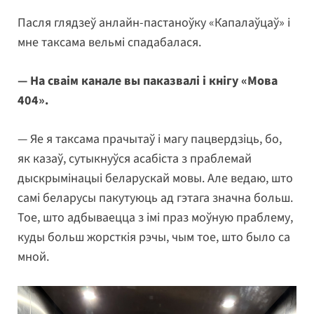
Пасля глядзеў анлайн-пастаноўку «Капалаўцаў» і
мне таксама вельмі спадабалася.
— На сваім канале вы паказвалі і кнігу «Мова
404».
— Яе я таксама прачытаў і магу пацвердзіць, бо,
як казаў, сутыкнуўся асабіста з праблемай
дыскрымінацыі беларускай мовы. Але ведаю, што
самі беларусы пакутуюць ад гэтага значна больш.
Тое, што адбываецца з імі праз моўную праблему,
куды больш жорсткія рэчы, чым тое, што было са
мной.