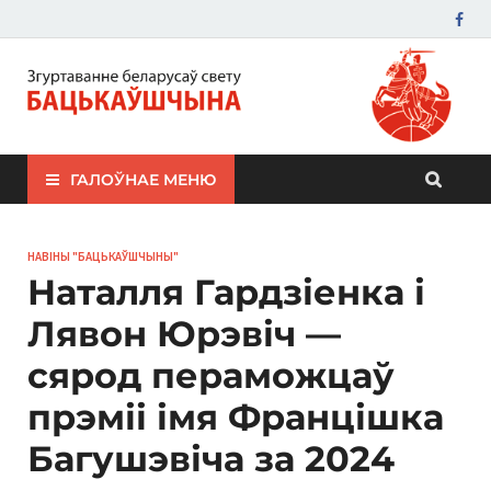
ЗБС "Бацькаўшчына"
ГАЛОЎНАЕ МЕНЮ
НАВІНЫ "БАЦЬКАЎШЧЫНЫ"
Наталля Гардзіенка і
Лявон Юрэвіч —
сярод пераможцаў
прэміі імя Францішка
Багушэвіча за 2024