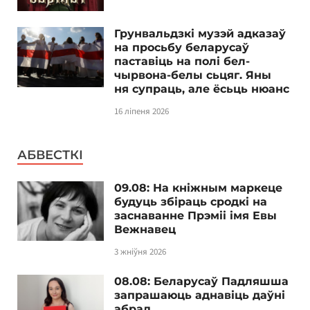
Грунвальдзкі музэй адказаў
на просьбу беларусаў
паставіць на полі бел-
чырвона-белы сьцяг. Яны
ня супраць, але ёсьць нюанс
16 ліпеня 2026
АБВЕСТКІ
09.08: На кніжным маркеце
будуць збіраць сродкі на
заснаванне Прэміі імя Евы
Вежнавец
3 жніўня 2026
08.08: Беларусаў Падляшша
запрашаюць аднавіць даўні
абрад