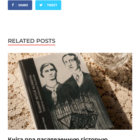
SHARE
TWEET
RELATED POSTS
Кніга пра пасляваенную гісторыю