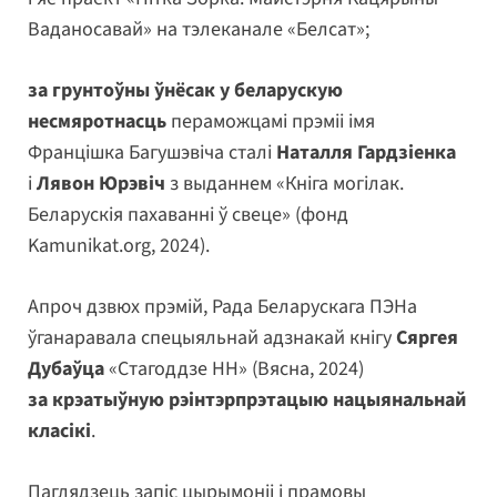
Ваданосавай» на тэлеканале «Белсат»;
за грунтоўны ўнёсак у беларускую
несмяротнасць
пераможцамі прэміі імя
Францішка Багушэвіча сталі
Наталля Гардзіенка
і
Лявон Юрэвіч
з выданнем «Кніга могілак.
Беларускія пахаванні ў свеце» (фонд
Kamunikat.org, 2024).
Апроч дзвюх прэмій, Рада Беларускага ПЭНа
ўганаравала спецыяльнай адзнакай кнігу
Сяргея
Дубаўца
«Стагоддзе НН» (Вясна, 2024)
за крэатыўную рэінтэрпрэтацыю нацыянальнай
класікі
.
Паглядзець запіс цырымоніі і прамовы