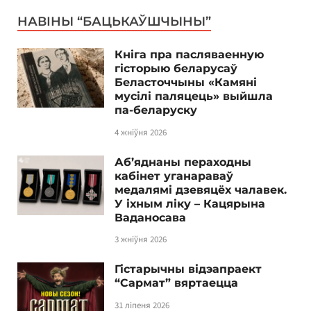
НАВІНЫ “БАЦЬКАЎШЧЫНЫ”
Кніга пра пасляваенную
гісторыю беларусаў
Беласточчыны «Камяні
мусілі паляцець» выйшла
па-беларуску
4 жніўня 2026
Аб’яднаны пераходны
кабінет уганараваў
медалямі дзевяцёх чалавек.
У іхным ліку – Кацярына
Ваданосава
3 жніўня 2026
Гістарычны відэапраект
“Сармат” вяртаецца
31 ліпеня 2026