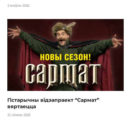
3 жніўня 2026
Гістарычны відэапраект “Сармат”
вяртаецца
31 ліпеня 2026