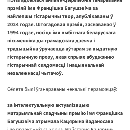
ПЭНа адбылася анлайн-цырымонія ганаравання
прэміяй імя Францішка Багушэвіча за
найлепшы гістарычны твор, апублікаваны ў
2024 годзе. Штогадовая прэмія, заснаваная ў
1994 годзе, носіць імя выбітнага беларускага
пісьменніка ды грамадскага дзеяча і
традыцыйна ўручаецца аўтарам за выдатную
гістарычную прозу, якая спрыяе абуджэнню
гістарычнай свядомасці і нацыянальнай
незалежнасці чытачоў.
Сёлета былі ўганараваны некалькі пераможцаў:
за інтэлектуальную актуалізацыю
матэрыяльнай спадчыны
прэмію імя Францішка
Багушэвіча атрымала Кацярына Ваданосава
і яе праект «Нітка Зорка. Майстэрня Кацярыны