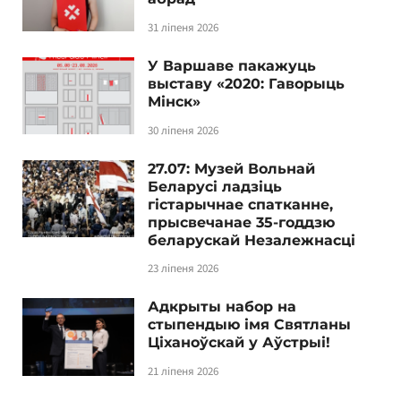
31 ліпеня 2026
У Варшаве пакажуць
выставу «2020: Гаворыць
Мінск»
30 ліпеня 2026
27.07: Музей Вольнай
Беларусі ладзіць
гістарычнае спатканне,
прысвечанае 35-годдзю
беларускай Незалежнасці
23 ліпеня 2026
Адкрыты набор на
стыпендыю імя Святланы
Ціханоўскай у Аўстрыі!
21 ліпеня 2026