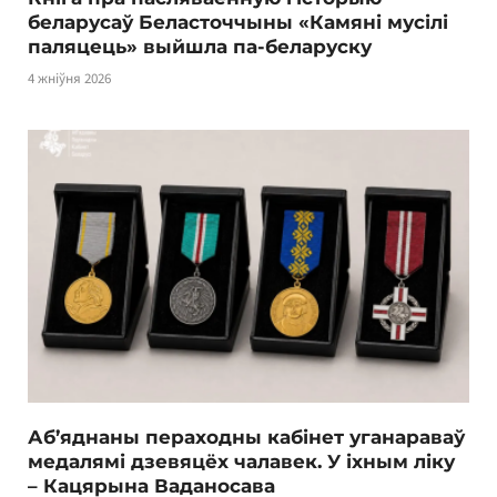
беларусаў Беласточчыны «Камяні мусілі
паляцець» выйшла па-беларуску
4 жніўня 2026
Аб’яднаны пераходны кабінет уганараваў
медалямі дзевяцёх чалавек. У іхным ліку
– Кацярына Ваданосава