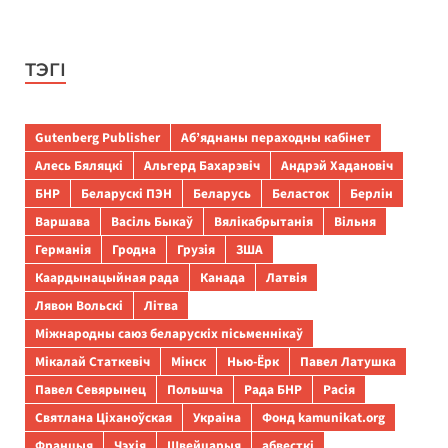
ТЭГІ
Gutenberg Publisher
Аб’яднаны пераходны кабінет
Алесь Бяляцкі
Альгерд Бахарэвіч
Андрэй Хадановіч
БНР
Беларускі ПЭН
Беларусь
Беласток
Берлін
Варшава
Васіль Быкаў
Вялікабрытанія
Вільня
Германія
Гродна
Грузія
ЗША
Каардынацыйная рада
Канада
Латвія
Лявон Вольскі
Літва
Міжнародны саюз беларускіх пісьменнікаў
Мікалай Статкевіч
Мінск
Нью-Ёрк
Павел Латушка
Павел Севярынец
Польшча
Рада БНР
Расія
Святлана Ціханоўская
Украіна
Фонд kamunikat.org
Францыя
Чэхія
Швейцарыя
абвесткі