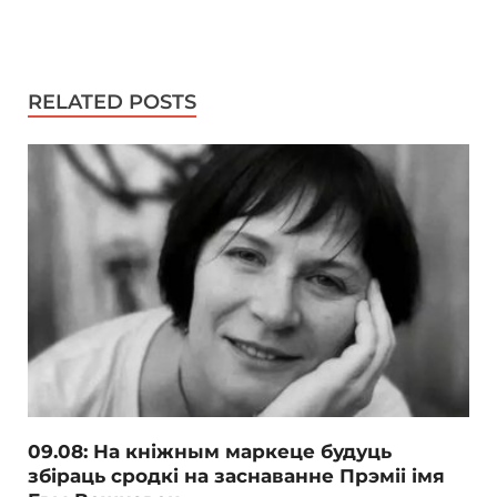
RELATED POSTS
09.08: На кніжным маркеце будуць
збіраць сродкі на заснаванне Прэміі імя