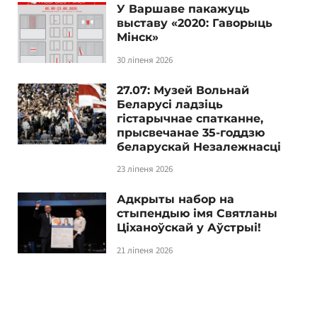
У Варшаве пакажуць
выставу «2020: Гаворыць
Мінск»
30 ліпеня 2026
27.07: Музей Вольнай
Беларусі ладзіць
гістарычнае спатканне,
прысвечанае 35-годдзю
беларускай Незалежнасці
23 ліпеня 2026
Адкрыты набор на
стыпендыю імя Святланы
Ціханоўскай у Аўстрыі!
21 ліпеня 2026