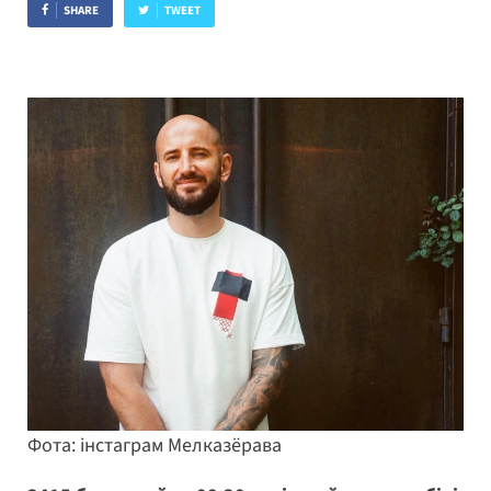
SHARE
TWEET
Фота: інстаграм Мелказёрава