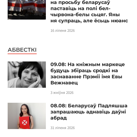
на просьбу беларусаў
паставіць на полі бел-
чырвона-белы сьцяг. Яны
ня супраць, але ёсьць нюанс
16 ліпеня 2026
АБВЕСТКІ
09.08: На кніжным маркеце
будуць збіраць сродкі на
заснаванне Прэміі імя Евы
Вежнавец
3 жніўня 2026
08.08: Беларусаў Падляшша
запрашаюць аднавіць даўні
абрад
31 ліпеня 2026