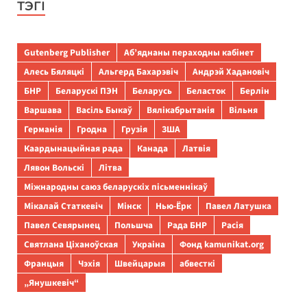
ТЭГІ
Gutenberg Publisher
Аб’яднаны пераходны кабінет
Алесь Бяляцкі
Альгерд Бахарэвіч
Андрэй Хадановіч
БНР
Беларускі ПЭН
Беларусь
Беласток
Берлін
Варшава
Васіль Быкаў
Вялікабрытанія
Вільня
Германія
Гродна
Грузія
ЗША
Каардынацыйная рада
Канада
Латвія
Лявон Вольскі
Літва
Міжнародны саюз беларускіх пісьменнікаў
Мікалай Статкевіч
Мінск
Нью-Ёрк
Павел Латушка
Павел Севярынец
Польшча
Рада БНР
Расія
Святлана Ціханоўская
Украіна
Фонд kamunikat.org
Францыя
Чэхія
Швейцарыя
абвесткі
„Янушкевіч“