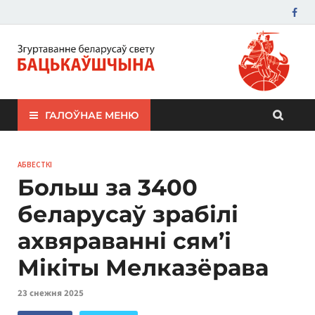
ЗБС "Бацькаўшчына"
ГАЛОЎНАЕ МЕНЮ
АБВЕСТКІ
Больш за 3400
беларусаў зрабілі
ахвяраванні сям’і
Мікіты Мелказёрава
23 снежня 2025