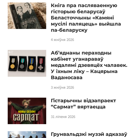
Кніга пра пасляваенную
гісторыю беларусаў
Беласточчыны «Камяні
мусілі паляцець» выйшла
па-беларуску
4 жніўня 2026
Аб’яднаны пераходны
кабінет уганараваў
медалямі дзевяцёх чалавек.
У іхным ліку – Кацярына
Ваданосава
3 жніўня 2026
Гістарычны відэапраект
“Сармат” вяртаецца
31 ліпеня 2026
Грунвальдзкі музэй адказаў