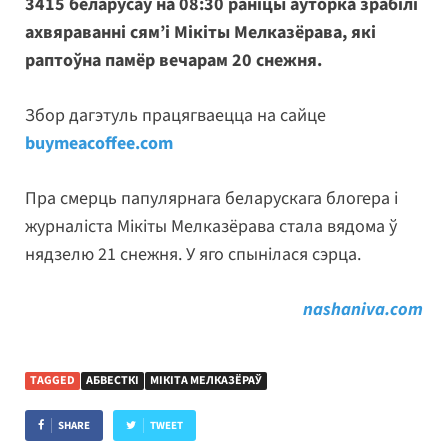
3415 беларусаў на 08:30 раніцы аўторка зрабілі
ахвяраванні сям’і Мікіты Мелказёрава, які
раптоўна памёр вечарам 20 снежня.
Збор дагэтуль працягваецца на сайце
buymeacoffee.com
Пра смерць папулярнага беларускага блогера і
журналіста Мікіты Мелказёрава стала вядома ў
нядзелю 21 снежня. У яго спынілася сэрца.
nashaniva.com
TAGGED
АБВЕСТКІ
МІКІТА МЕЛКАЗЁРАЎ
SHARE
TWEET