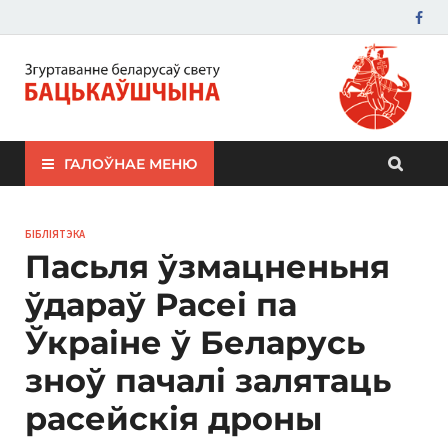
ЗБС "Бацькаўшчына"
ГАЛОЎНАЕ МЕНЮ
БІБЛІЯТЭКА
Пасьля ўзмацненьня
ўдараў Расеі па
Ўкраіне ў Беларусь
зноў пачалі залятаць
расейскія дроны