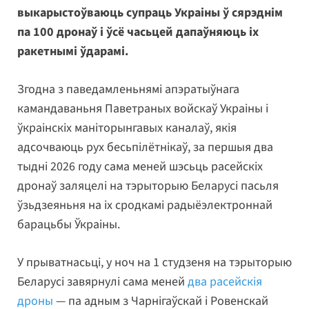
выкарыстоўваюць супраць Украіны ў сярэднім
па 100 дронаў і ўсё часьцей дапаўняюць іх
ракетнымі ўдарамі.
Згодна з паведамленьнямі апэратыўнага
камандаваньня Паветраных войскаў Украіны і
ўкраінскіх маніторынгавых каналаў, якія
адсочваюць рух бесьпілётнікаў, за першыя два
тыдні 2026 году сама меней шэсьць расейскіх
дронаў заляцелі на тэрыторыю Беларусі пасьля
ўзьдзеяньня на іх сродкамі радыёэлектроннай
барацьбы Ўкраіны.
У прыватнасьці, у ноч на 1 студзеня на тэрыторыю
Беларусі завярнулі сама меней
два расейскія
дроны
— па адным з Чарнігаўскай і Ровенскай