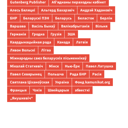
Gutenberg Publisher
Аб’яднаны пераходны кабінет
Алесь Бяляцкі
Альгерд Бахарэвіч
Андрэй Хадановіч
БНР
Беларускі ПЭН
Беларусь
Беласток
Берлін
Варшава
Васіль Быкаў
Вялікабрытанія
Вільня
Германія
Гродна
Грузія
ЗША
Каардынацыйная рада
Канада
Латвія
Лявон Вольскі
Літва
Міжнародны саюз беларускіх пісьменнікаў
Мікалай Статкевіч
Мінск
Нью-Ёрк
Павел Латушка
Павел Севярынец
Польшча
Рада БНР
Расія
Святлана Ціханоўская
Украіна
Фонд kamunikat.org
Францыя
Чэхія
Швейцарыя
абвесткі
„Янушкевіч“