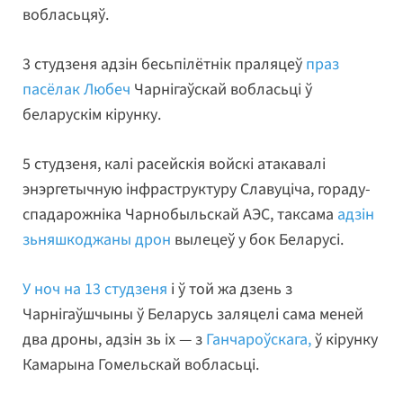
вобласьцяў.
3 студзеня адзін бесьпілётнік праляцеў
праз
пасёлак Любеч
Чарнігаўскай вобласьці ў
беларускім кірунку.
5 студзеня, калі расейскія войскі атакавалі
энэргетычную інфраструктуру Славуціча, гораду-
спадарожніка Чарнобыльскай АЭС, таксама
адзін
зьняшкоджаны дрон
вылецеў у бок Беларусі.
У ноч на 13 студзеня
і ў той жа дзень з
Чарнігаўшчыны ў Беларусь заляцелі сама меней
два дроны, адзін зь іх — з
Ганчароўскага,
ў кірунку
Камарына Гомельскай вобласьці.