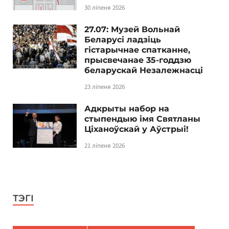
30 ліпеня 2026
27.07: Музей Вольнай
Беларусі ладзіць
гістарычнае спатканне,
прысвечанае 35-годдзю
беларускай Незалежнасці
23 ліпеня 2026
Адкрыты набор на
стыпендыю імя Святланы
Ціханоўскай у Аўстрыі!
21 ліпеня 2026
ТЭГІ