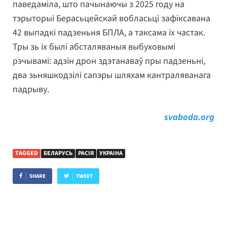
паведаміла, што пачынаючы з 2025 году на
тэрыторыі Берасьцейскай вобласьці зафіксавана
42 выпадкі падзеньня БПЛА, а таксама іх частак.
Тры зь іх былі абсталяваныя выбуховымі
рэчывамі: адзін дрон здэтанаваў пры падзеньні,
два зьняшкодзілі сапэры шляхам кантраляванага
падрыву.
svaboda.org
TAGGED
БЕЛАРУСЬ
РАСІЯ
УКРАІНА
SHARE
TWEET