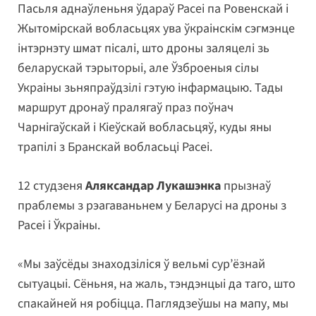
Пасьля аднаўленьня ўдараў Расеі па Ровенскай і
Жытомірскай вобласьцях ува ўкраінскім сэгмэнце
інтэрнэту шмат пісалі, што дроны заляцелі зь
беларускай тэрыторыі, але Ўзброеныя сілы
Украіны зьняпраўдзілі гэтую інфармацыю. Тады
маршрут дронаў пралягаў праз поўнач
Чарнігаўскай і Кіеўскай вобласьцяў, куды яны
трапілі з Бранскай вобласьці Расеі.
12 студзеня
Аляксандар Лукашэнка
прызнаў
праблемы з рэагаваньнем у Беларусі на дроны з
Расеі і Ўкраіны.
«Мы заўсёды знаходзіліся ў вельмі сур’ёзнай
сытуацыі. Сёньня, на жаль, тэндэнцыі да таго, што
спакайней ня робіцца. Паглядзеўшы на мапу, мы