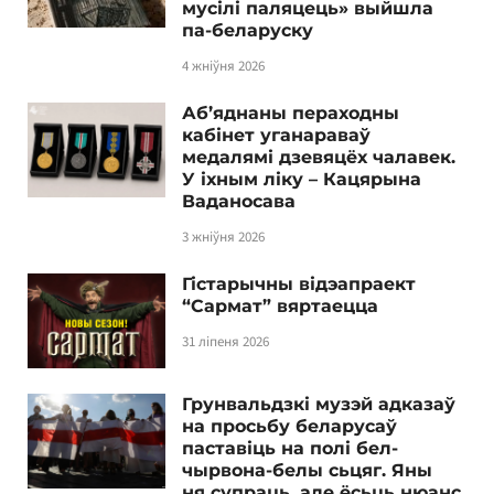
мусілі паляцець» выйшла
па-беларуску
4 жніўня 2026
Аб’яднаны пераходны
кабінет уганараваў
медалямі дзевяцёх чалавек.
У іхным ліку – Кацярына
Ваданосава
3 жніўня 2026
Гістарычны відэапраект
“Сармат” вяртаецца
31 ліпеня 2026
Грунвальдзкі музэй адказаў
на просьбу беларусаў
паставіць на полі бел-
чырвона-белы сьцяг. Яны
ня супраць, але ёсьць нюанс