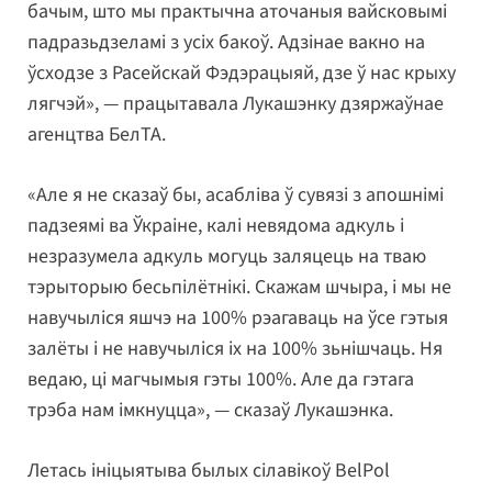
бачым, што мы практычна аточаныя вайсковымі
падразьдзеламі з усіх бакоў. Адзінае вакно на
ўсходзе з Расейскай Фэдэрацыяй, дзе ў нас крыху
лягчэй», — працытавала Лукашэнку дзяржаўнае
агенцтва БелТА.
«Але я не сказаў бы, асабліва ў сувязі з апошнімі
падзеямі ва Ўкраіне, калі невядома адкуль і
незразумела адкуль могуць заляцець на тваю
тэрыторыю бесьпілётнікі. Скажам шчыра, і мы не
навучыліся яшчэ на 100% рэагаваць на ўсе гэтыя
залёты і не навучыліся іх на 100% зьнішчаць. Ня
ведаю, ці магчымыя гэты 100%. Але да гэтага
трэба нам імкнуцца», — сказаў Лукашэнка.
Летась ініцыятыва былых сілавікоў BelPol