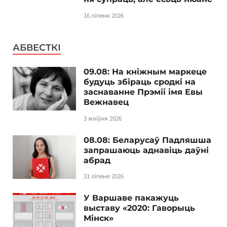
16 ліпеня 2026
АБВЕСТКІ
09.08: На кніжным маркеце
будуць збіраць сродкі на
заснаванне Прэміі імя Евы
Вежнавец
3 жніўня 2026
08.08: Беларусаў Падляшша
запрашаюць аднавіць даўні
абрад
31 ліпеня 2026
У Варшаве пакажуць
выставу «2020: Гаворыць
Мінск»