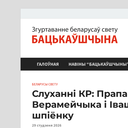
ЗБС "Бацькаўшчына"
ГАЛОЎНАЯ
НАВІНЫ “БАЦЬКАЎШЧЫНЫ
БЕЛАРУСЫ СВЕТУ
Слуханні КР: Прап
Верамейчыка і Ів
шпіёнку
29 студзеня 2026