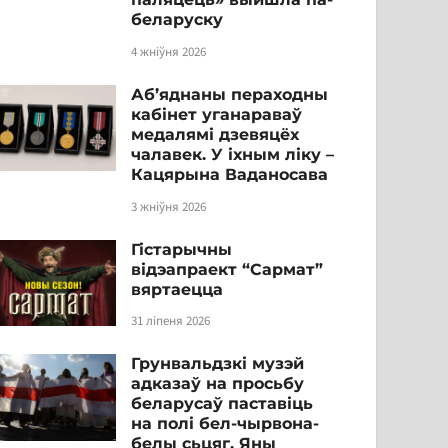
беларуску
4 жніўня 2026
Аб’яднаны пераходны
кабінет уганараваў
медалямі дзевяцёх
чалавек. У іхным ліку –
Кацярына Ваданосава
3 жніўня 2026
Гістарычны
відэапраект “Сармат”
вяртаецца
31 ліпеня 2026
Грунвальдзкі музэй
адказаў на просьбу
беларусаў паставіць
на полі бел-чырвона-
белы сьцяг. Яны