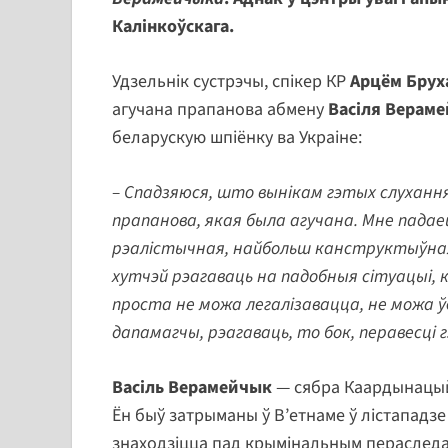
Калінкоўскага.
Удзельнік сустрэчы, спікер КР
Арцём Брух
агучана прапанова абмену
Васіля Верам
беларускую шпіёнку ва Украіне:
– Спадзяюся, што вынікам гэтых слухання
прапанова, якая была агучана. Мне пада
рэалістычная, найбольш канструктыўна
хутчэй рэагаваць на падобныя сітуацыі, к
проста не можа легалізавацца, не можа 
дапамагчы, рэагаваць, то бок, перавесці
Васіль Верамейчык
— сябра Каардынацыйн
Ён быў затрыманы ў В’етнаме ў лістападзе 
знаходзіцца пад крымінальным пераследам