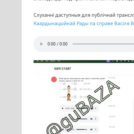
Слуханні даступныя для публічнай трансл
Каардынацыйнай Рады па справе Васіля Ве