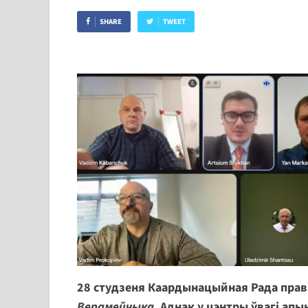
SHARE
TWEET
28 студзеня Каардынацыйная Рада прав
Верамейчыка
. Аднак у цэнтры ўвагі ап