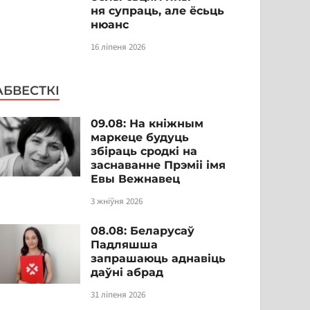
ня супраць, але ёсьць
нюанс
16 ліпеня 2026
АБВЕСТКІ
09.08: На кніжным
маркеце будуць
збіраць сродкі на
заснаванне Прэміі імя
Евы Вежнавец
3 жніўня 2026
08.08: Беларусаў
Падляшша
запрашаюць аднавіць
даўні абрад
31 ліпеня 2026