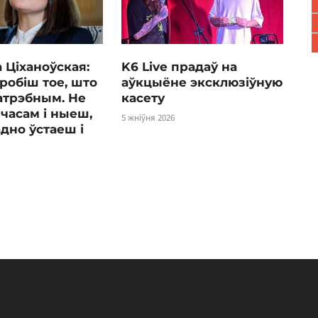
 Ціханоўская:
K6 Live прадаў на
робіш тое, што
аўкцыёне эксклюзіўную
атрэбным. Не
касету
часам і ныеш,
5 жніўня 2026
адно ўстаеш і