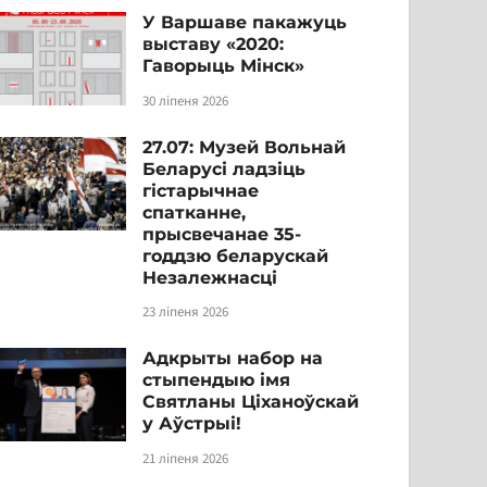
У Варшаве пакажуць
выставу «2020:
Гаворыць Мінск»
30 ліпеня 2026
27.07: Музей Вольнай
Беларусі ладзіць
гістарычнае
спатканне,
прысвечанае 35-
годдзю беларускай
Незалежнасці
23 ліпеня 2026
Адкрыты набор на
стыпендыю імя
Святланы Ціханоўскай
у Аўстрыі!
21 ліпеня 2026