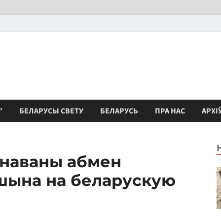
”
БЕЛАРУСЫ СВЕТУ
БЕЛАРУСЬ
ПРА НАС
АРХІ
анаваны абмен
ашына на беларускую