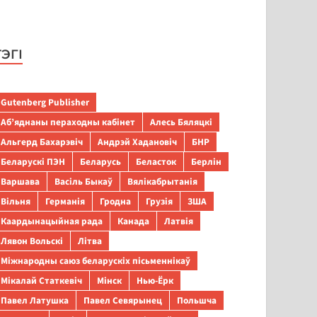
ТЭГІ
Gutenberg Publisher
Аб’яднаны пераходны кабінет
Алесь Бяляцкі
Альгерд Бахарэвіч
Андрэй Хадановіч
БНР
Беларускі ПЭН
Беларусь
Беласток
Берлін
Варшава
Васіль Быкаў
Вялікабрытанія
Вільня
Германія
Гродна
Грузія
ЗША
Каардынацыйная рада
Канада
Латвія
Лявон Вольскі
Літва
Міжнародны саюз беларускіх пісьменнікаў
Мікалай Статкевіч
Мінск
Нью-Ёрк
Павел Латушка
Павел Севярынец
Польшча