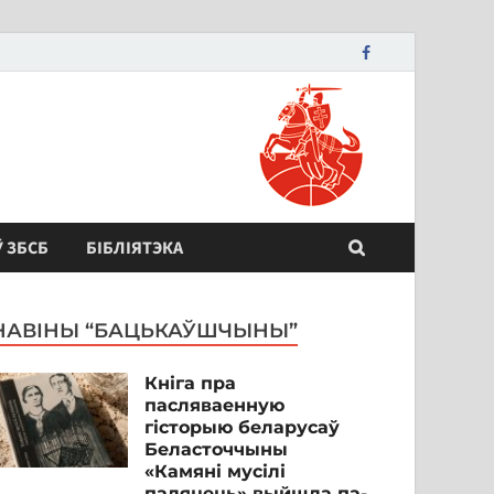
Ў ЗБСБ
БІБЛІЯТЭКА
НАВІНЫ “БАЦЬКАЎШЧЫНЫ”
Кніга пра
пасляваенную
гісторыю беларусаў
Беласточчыны
«Камяні мусілі
паляцець» выйшла па-