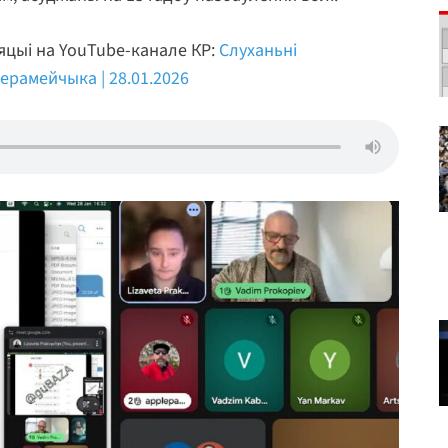
яцыі на YouTube-канале КР:
Слуханьні
рамейчыка | 28.01.2026