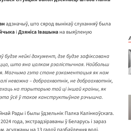
ан
адзначыў, што сярод вынікаў слуханняў была
ейчыка
і
Дзяніса Івашына
на выяўленую
ў будзе нейкі дакумент, дзе будзе зафіксавана
ецца, што яна цалкам рэалістычная. Найбольш
я. Магчыма гэта стане рэкаментацыя як нам
алі неважна – добраахвотнік, не добраахвотнік,
ўехаць на тэрыторыю той ці іншай краіны, як
 гэта ўсё ў такое канструктыўнае рэчышча.
ай Рады і былы ўдзельнік Палка Калінкоўскага.
2024 года, экстрадзіраваны ў Беларусь і зараз
, асуджаны на 13 гадоў пазбаўлення волі.