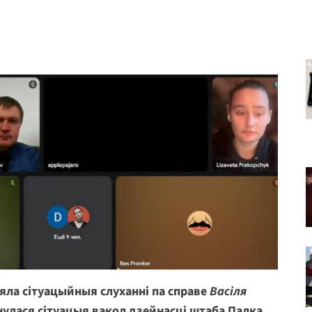
яла сітуацыйныя слуханні па справе
Васіля
ынулася сітуацыя вакол дзейнасці штаба Палка