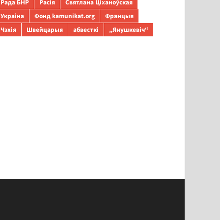
Рада БНР
Расія
Святлана Ціханоўская
Украіна
Фонд kamunikat.org
Францыя
Чэхія
Швейцарыя
абвесткі
„Янушкевіч“