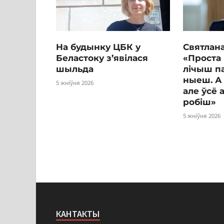
На будынку ЦБК у
Святлана
Беластоку з’явілася
«Проста 
шыльда
лічыш п
ныеш. А 
5 жніўня 2026
але ўсё 
робіш»
5 жніўня 2026
КАНТАКТЫ