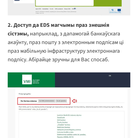
2. Доступ да EDS магчымы праз знешнія
сістэмы,
напрыклад, з дапамогай банкаўскага
акаўнту, праз пошту з электронным подпісам ці
праз мабільную інфраструктуру электроннага
подпісу. Абірайце зручны для Вас спосаб.