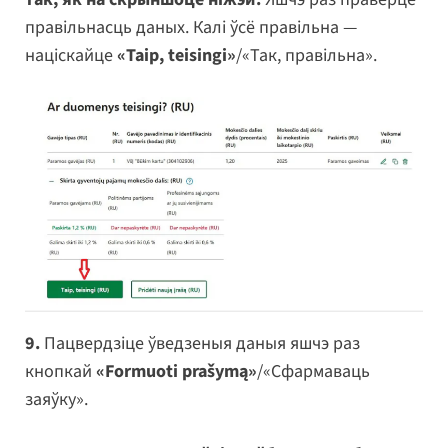
правільнасць даных. Калі ўсё правільна —
націскайце
«Taip, teisingi»
/«Так, правільна».
9.
Пацвердзіце ўведзеныя даныя яшчэ раз
кнопкай
«Formuoti prašymą»
/«Сфармаваць
заяўку».