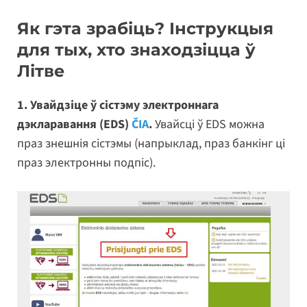
Як гэта зрабіць? Інструкцыя
для тых, хто знаходзіцца ў
Літве
1. Увайдзіце ў сістэму электроннага
дэкларавання (EDS)
ČIA
.
Увайсці ў EDS можна
праз знешнія сістэмы (напрыклад, праз банкінг ці
праз электронны подпіс).