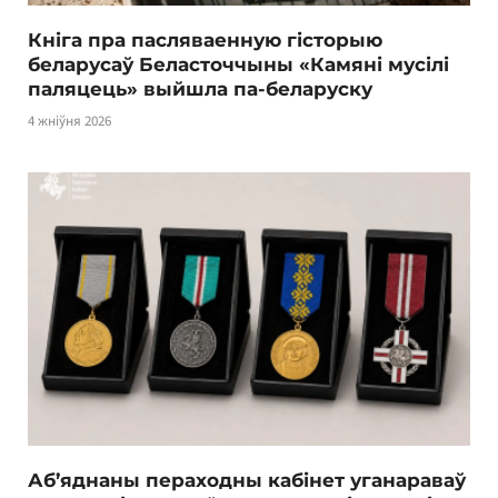
Кніга пра пасляваенную гісторыю
беларусаў Беласточчыны «Камяні мусілі
паляцець» выйшла па-беларуску
4 жніўня 2026
Аб’яднаны пераходны кабінет уганараваў