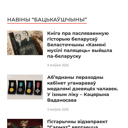
НАВІНЫ “БАЦЬКАЎШЧЫНЫ”
Кніга пра пасляваенную
гісторыю беларусаў
Беласточчыны «Камяні
мусілі паляцець» выйшла
па-беларуску
4 жніўня 2026
Аб’яднаны пераходны
кабінет уганараваў
медалямі дзевяцёх чалавек.
У іхным ліку – Кацярына
Ваданосава
3 жніўня 2026
Гістарычны відэапраект
“Сармат” вяртаецца