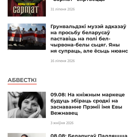
31 ліпеня 2026
Грунвальдзкі музэй адказаў
на просьбу беларусаў
паставіць на полі бел-
чырвона-белы сьцяг. Яны
ня супраць, але ёсьць нюанс
16 ліпеня 2026
АБВЕСТКІ
09.08: На кніжным маркеце
будуць збіраць сродкі на
заснаванне Прэміі імя Евы
Вежнавец
3 жніўня 2026
08.08: Беларусаў Падляшша