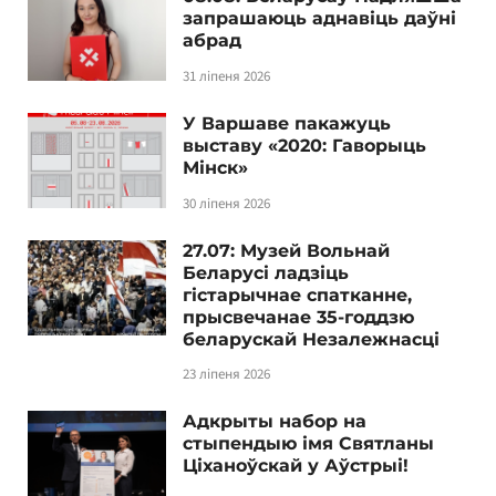
запрашаюць аднавіць даўні
абрад
31 ліпеня 2026
У Варшаве пакажуць
выставу «2020: Гаворыць
Мінск»
30 ліпеня 2026
27.07: Музей Вольнай
Беларусі ладзіць
гістарычнае спатканне,
прысвечанае 35-годдзю
беларускай Незалежнасці
23 ліпеня 2026
Адкрыты набор на
стыпендыю імя Святланы
Ціханоўскай у Аўстрыі!