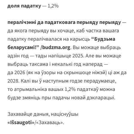
доля падатку
— 1,2%
пералічэнні да падатковага перыяду перыяду
—
да якога перыяду вы хочаце, каб частка вашага
падатку пералічвалася на карысць
“Будзьма
беларусамі!” /budzma.org
. Вы можаце выбраць
адзін год — тады напішыце 2025. Але вы можаце
выбраць таксама і некалькі год наперад —
да 2026 (як на ўзоры на скрыншоце ніжэй) ці аж да
2028. Калі вы ў наступным годзе перадумаеце,
то атрымальніка вашых 1,2% падаткаў можна
будзе змяніць пры падачы новай дэкларацыі.
Захавайце даныя, націснуўшы
«Išsaugoti»
/«Захаваць».