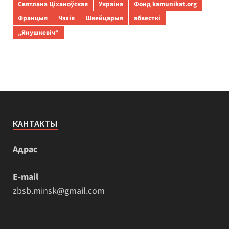
Святлана Ціханоўская
Украіна
Фонд kamunikat.org
Францыя
Чэхія
Швейцарыя
абвесткі
„Янушкевіч“
КАНТАКТЫ
Адрас
E-mail
zbsb.minsk@gmail.com