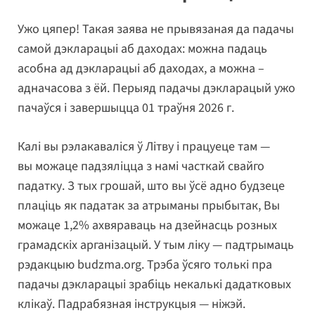
Ужо цяпер! Такая заява не прывязаная да падачы
самой дэкларацыі аб даходах: можна падаць
асобна ад дэкларацыі аб даходах, а можна –
адначасова з ёй. Перыяд падачы дэкларацый ужо
пачаўся і завершыцца 01 траўня 2026 г.
Калі вы рэлакаваліся ў Літву і працуеце там —
вы можаце падзяліцца з намі часткай свайго
падатку. З тых грошай, што вы ўсё адно будзеце
плаціць як падатак за атрыманы прыбытак, Вы
можаце 1,2% ахвяраваць на дзейнасць розных
грамадскіх арганізацый. У тым ліку — падтрымаць
рэдакцыю budzma.org. Трэба ўсяго толькі пра
падачы дэкларацыі зрабіць некалькі дадатковых
клікаў. Падрабязная інструкцыя — ніжэй.