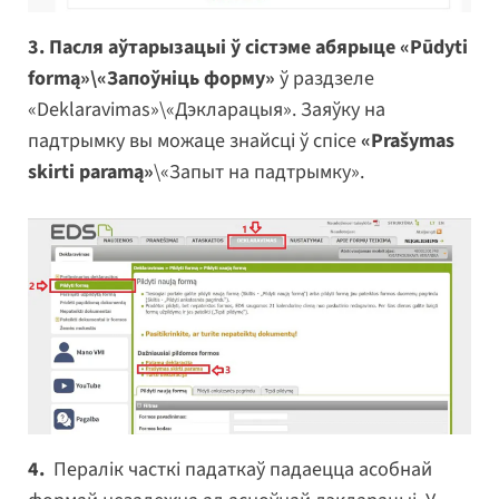
3. Пасля аўтарызацыі ў сістэме абярыце «Pūdyti
formą»\«Запоўніць форму»
ў раздзеле
«Deklaravimas»\«Дэкларацыя». Заяўку на
падтрымку вы можаце знайсці ў спісе
«Prašymas
skirti paramą»
\«Запыт на падтрымку».
4.
Пералік часткі падаткаў падаецца асобнай