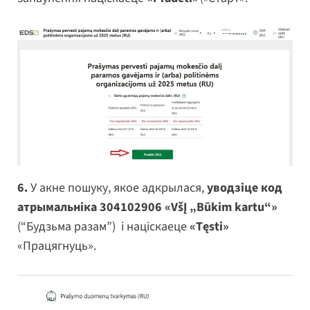
6.
У акне пошуку, якое адкрылася,
уводзіце код
атрымальніка 304102906 «VšĮ „Būkim kartu“»
(“Будзьма разам”) і націскаеце
«Tęsti»
«Працягнуць».