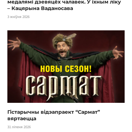
медалямі дзевяцёх чалавек. У іхным ліку
– Кацярына Ваданосава
3 жніўня 2026
Гістарычны відэапраект “Сармат”
вяртаецца
31 ліпеня 2026