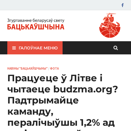
ЗБС "Бацькаўшчына"
ГАЛОЎНАЕ МЕНЮ
НАВІНЫ "БАЦЬКАЎШЧЫНЫ"
/
ФОТА
Працуеце ў Літве і
чытаеце budzma.org?
Падтрымайце
каманду,
пералічыўшы 1,2% ад