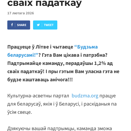
сваіх падаткаў
17 лютага 2026
SHARE
TWEET
Працуеце ў Літве і чытаеце
“Будзьма
беларусамі!”
? Гэта Вам цікава і патрэбна?
Падтрымайце каманду, перадаўшы 1,2% ад
сваіх падаткаў! І пры гэтым Вам уласна гэта не
будзе каштаваць анічога!!!
Культурна-асветны партал
budzma.org
працуе
для беларусаў, якія і ў Беларусі, і раскіданыя па
ўсім свеце.
Дзякуючы вашай падтрымцы, каманда зможа