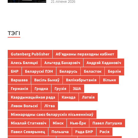
21 ліпеня 2026
ТЭГІ
Gutenberg Publisher
Аб’яднаны пераходны кабінет
Алесь Бяляцкі
Альгерд Бахарэвіч
Андрэй Хадановіч
БНР
Беларускі ПЭН
Беларусь
Беласток
Берлін
Варшава
Васіль Быкаў
Вялікабрытанія
Вільня
Германія
Гродна
Грузія
ЗША
Каардынацыйная рада
Канада
Латвія
Лявон Вольскі
Літва
Міжнародны саюз беларускіх пісьменнікаў
Мікалай Статкевіч
Мінск
Нью-Ёрк
Павел Латушка
Павел Севярынец
Польшча
Рада БНР
Расія