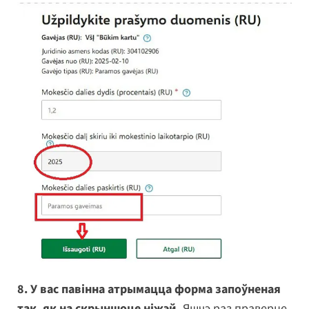
8. У вас павінна атрымацца форма запоўненая
так, як на скрыншоце ніжэй.
Яшчэ раз праверце