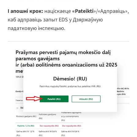
І апошні крок:
націскаеце
«Pateikti
»/«Адправіць»,
каб адправіць запыт EDS у Дзяржаўную
падатковую інспекцыю.