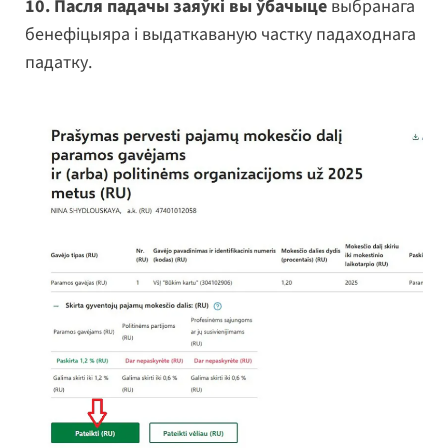
10. Пасля падачы заяўкі вы ўбачыце
выбранага
бенефіцыяра і выдаткаваную частку падаходнага
падатку.