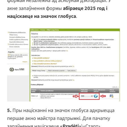
формай незалежна ад асноўнай дэкларацыі. У
акне запаўнення формы
абіраеце 2025 год і
націскаеце на значок глобуса
.
5.
Пры націсканні на значок глобуса адкрыецца
першае акно майстра падтрымкі. Для пачатку
запаўнення націскаеце
«Pradėti»
\«Старт».