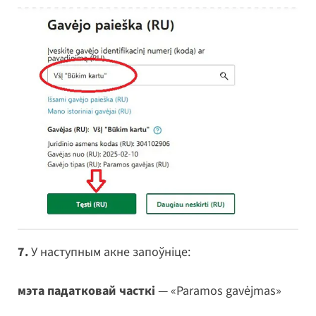
7.
У наступным акне запоўніце:
мэта падатковай часткі
— «Paramos gavėjmas»