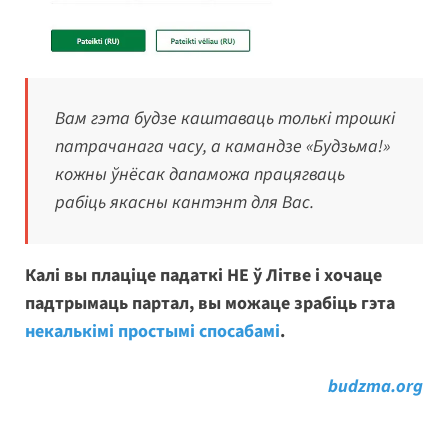
Вам гэта будзе каштаваць толькі трошкі
патрачанага часу, а камандзе «Будзьма!»
кожны ўнёсак дапаможа працягваць
рабіць якасны кантэнт для Вас.
Калі вы плаціце падаткі НЕ ў Літве і хочаце
падтрымаць партал, вы можаце зрабіць гэта
некалькімі простымі спосабамі
.
budzma.org