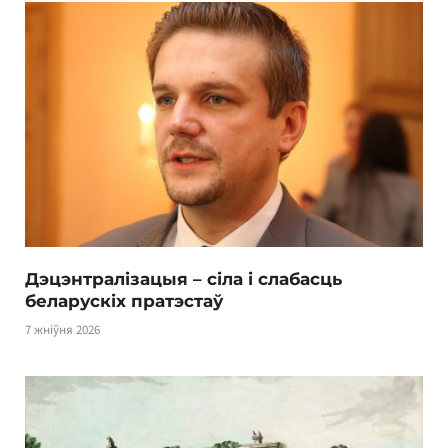
Дэцэнтралізацыя – сіла і слабасць
беларускіх пратэстаў
7 жніўня 2026