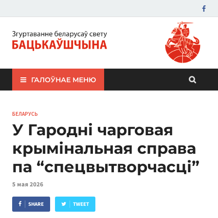
ЗБС "Бацькаўшчына"
ГАЛОЎНАЕ МЕНЮ
БЕЛАРУСЬ
У Гародні чарговая
крымінальная справа
па “спецвытворчасці”
5 мая 2026
SHARE
TWEET