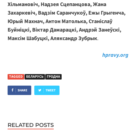
Хільмановіч, Надзея Сцепанцова, Жана
Захаркевіч, Вадзім Саранчукоў, Ежы Грыгенча,
Юрый Махнач, Антон Матолька, Станіслаў
Буйніцкі, Віктар Дамарацкі, Андрэй Занеўскі,
Максім Шабуцкі, Аляксандр Зубрык
.
hpravy.org
TAGGED
БЕЛАРУСЬ
ГРОДНА
SHARE
TWEET
RELATED POSTS