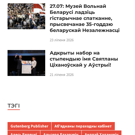
27.07: Музей Вольнай
Беларусі ладзіць
гістарычнае спатканне,
прысвечанае 35-годдзю
беларускай Незалежнасці
23 ліпеня 2026
Адкрыты набор на
стыпендыю імя Святланы
Ціханоўскай у Аўстрыі!
21 ліпеня 2026
ТЭГІ
Gutenberg Publisher
Аб’яднаны пераходны кабінет
Алесь Бяляцкі
Альгерд Бахарэвіч
Андрэй Хадановіч