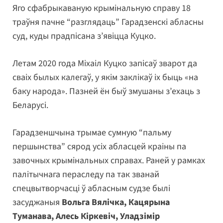
Яго сфабрыкаваную крымінальную справу 18
траўня пачне “разглядаць” Гарадзенскі абласны
суд, куды прадпісана з’явіцца Куцко.
Летам 2020 года Міхаіл Куцко запісаў зварот да
сваіх былых калегаў, у якім заклікаў іх быць «на
баку народа». Пазней ён быў змушаны з’ехаць з
Беларусі.
Гарадзеншчына трымае сумную “пальму
першынства” сярод усіх абласцей краіны па
завочных крымінальных справах. Раней у рамках
палітычнага пераследу па так званай
спецвытворчасці ў абласным судзе былі
засуджаныя
Вольга Вялічка, Кацярына
Туманава, Алесь Кіркевіч, Уладзімір