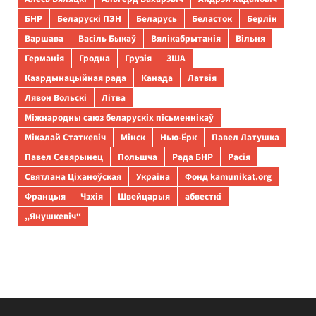
БНР
Беларускі ПЭН
Беларусь
Беласток
Берлін
Варшава
Васіль Быкаў
Вялікабрытанія
Вільня
Германія
Гродна
Грузія
ЗША
Каардынацыйная рада
Канада
Латвія
Лявон Вольскі
Літва
Міжнародны саюз беларускіх пісьменнікаў
Мікалай Статкевіч
Мінск
Нью-Ёрк
Павел Латушка
Павел Севярынец
Польшча
Рада БНР
Расія
Святлана Ціханоўская
Украіна
Фонд kamunikat.org
Францыя
Чэхія
Швейцарыя
абвесткі
„Янушкевіч“