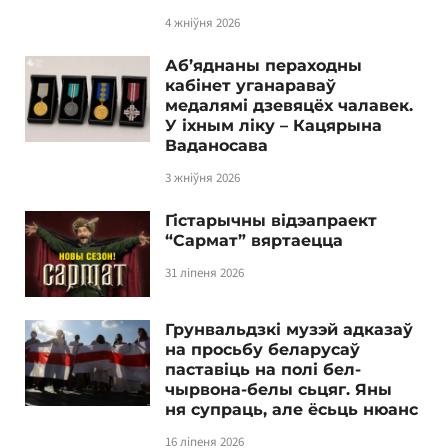
4 жніўня 2026
Аб’яднаны пераходны
кабінет уганараваў
медалямі дзевяцёх чалавек.
У іхным ліку – Кацярына
Ваданосава
3 жніўня 2026
Гістарычны відэапраект
“Сармат” вяртаецца
31 ліпеня 2026
Грунвальдзкі музэй адказаў
на просьбу беларусаў
паставіць на полі бел-
чырвона-белы сьцяг. Яны
ня супраць, але ёсьць нюанс
16 ліпеня 2026