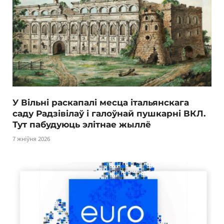
У Вільні раскапалі месца італьянскага
саду Радзівілаў і галоўнай пушкарні ВКЛ.
Тут пабудуюць элітнае жыллё
7 жніўня 2026