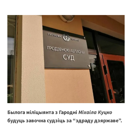
Былога міліцыянта з Гародні
Міхаіла Куцко
будуць завочна судзіць за “здраду дзяржаве”.