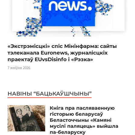
«Экстрэмісцкі» спіс Мінінфарма: сайты
тэлеканала Euronews, журналісцкіх
праектаў EUvsDisinfo і «Рэзка»
7 жніўня 2026
НАВІНЫ “БАЦЬКАЎШЧЫНЫ”
Кніга пра пасляваенную
гісторыю беларусаў
Беласточчыны «Камяні
мусілі паляцець» выйшла
па-беларуску