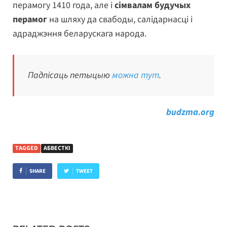
перамогу 1410 года, але і
сімвалам будучых
перамог
на шляху да свабоды, салідарнасці і
адраджэння беларускага народа.
Падпісаць петыцыю
можна тут
.
budzma.org
TAGGED
АБВЕСТКІ
SHARE
TWEET