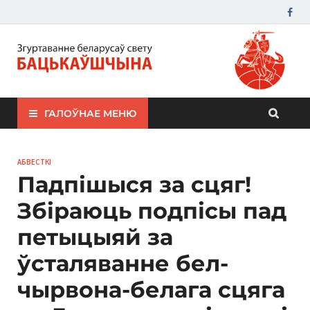
ЗБС "Бацькаўшчына"
ГАЛОЎНАЕ МЕНЮ
АБВЕСТКІ
Падпішыся за сцяг!
Збіраюць подпісы пад
петыцыяй за
ўсталяванне бел-
чырвона-белага сцяга