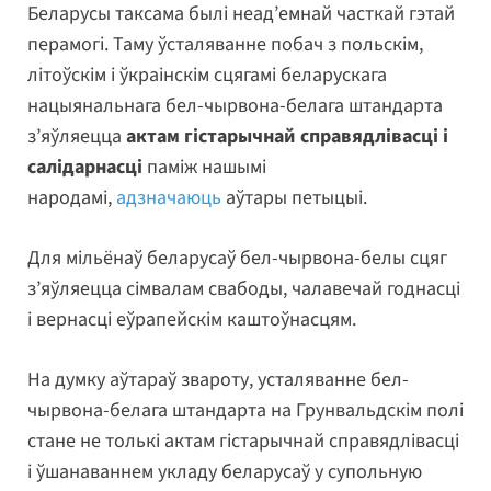
Беларусы таксама былі неад’емнай часткай гэтай
перамогі. Таму ўсталяванне побач з польскім,
літоўскім і ўкраінскім сцягамі беларускага
нацыянальнага бел-чырвона-белага штандарта
з’яўляецца
актам гістарычнай справядлівасці і
салідарнасці
паміж нашымі
народамі,
адзначаюць
аўтары петыцыі.
Для мільёнаў беларусаў бел-чырвона-белы сцяг
з’яўляецца сімвалам свабоды, чалавечай годнасці
і вернасці еўрапейскім каштоўнасцям.
На думку аўтараў звароту, усталяванне бел-
чырвона-белага штандарта на Грунвальдскім полі
стане не толькі актам гістарычнай справядлівасці
і ўшанаваннем укладу беларусаў у супольную