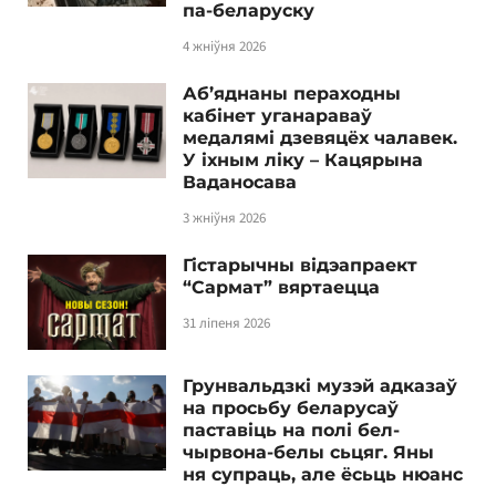
па-беларуску
4 жніўня 2026
Аб’яднаны пераходны
кабінет уганараваў
медалямі дзевяцёх чалавек.
У іхным ліку – Кацярына
Ваданосава
3 жніўня 2026
Гістарычны відэапраект
“Сармат” вяртаецца
31 ліпеня 2026
Грунвальдзкі музэй адказаў
на просьбу беларусаў
паставіць на полі бел-
чырвона-белы сьцяг. Яны
ня супраць, але ёсьць нюанс