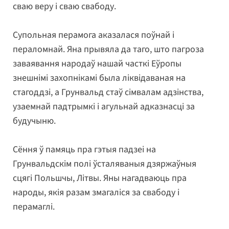
сваю веру і сваю свабоду.
Супольная перамога аказалася поўнай і
пераломнай. Яна прывяла да таго, што пагроза
заваявання народаў нашай часткі Еўропы
знешнімі захопнікамі была ліквідаваная на
стагоддзі, а Грунвальд стаў сімвалам адзінства,
узаемнай падтрымкі і агульнай адказнасці за
будучыню.
Сёння ў памяць пра гэтыя падзеі на
Грунвальдскім полі ўсталяваныя дзяржаўныя
сцягі Польшчы, Літвы. Яны нагадваюць пра
народы, якія разам змагаліся за свабоду і
перамаглі.