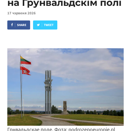
на Грунвальдскім полі
17 чэрвеня 2026
SHARE
TWEET
Грнвальдскае поле. Фота: podrozepoeuropie.pl