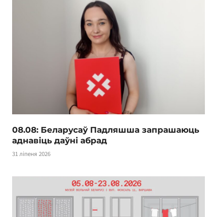
08.08: Беларусаў Падляшша запрашаюць
аднавіць даўні абрад
31 ліпеня 2026