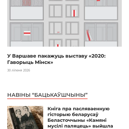
У Варшаве пакажуць выставу «2020:
Гаворыць Мінск»
30 ліпеня 2026
НАВІНЫ “БАЦЬКАЎШЧЫНЫ”
Кніга пра пасляваенную
гісторыю беларусаў
Беласточчыны «Камяні
мусілі паляцець» выйшла