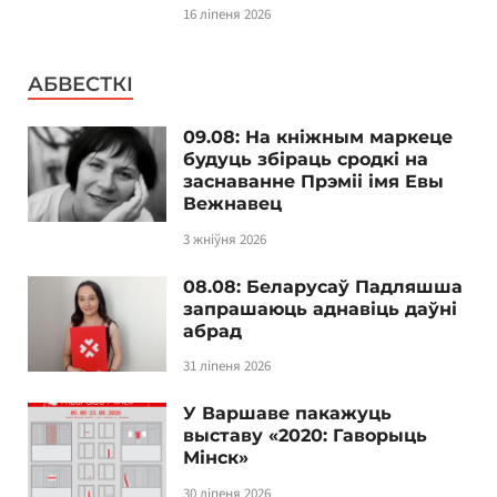
16 ліпеня 2026
АБВЕСТКІ
09.08: На кніжным маркеце
будуць збіраць сродкі на
заснаванне Прэміі імя Евы
Вежнавец
3 жніўня 2026
08.08: Беларусаў Падляшша
запрашаюць аднавіць даўні
абрад
31 ліпеня 2026
У Варшаве пакажуць
выставу «2020: Гаворыць
Мінск»
30 ліпеня 2026