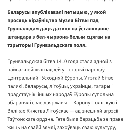
Беларусы апублікавалі петыцыю, у якой
просяць кіраўніцтва Музея Бітвы пад
Грунвальдам даць дазвол на ўсталяванне
штандара з бел-чырвона-белым сцягам на
тэрыторыі Грунвальдскага поля.
Грунвальдская бітва 1410 года стала адной з
найважнейшых падзей у гісторыі народаў
Цэнтральнай і Усходняй Еўропы. У гэтай бітве
палякі, беларусы, літоўцы, украінцы, татары і
прадстаўнікі іншых народаў Еўропы супольна
абаранялі свае дзяржавы — Карону Польскую і
Вялікае Княства Літоўскае — ад знешняй агрэсіі
Тэўтонскага ордэна. Гэта была барацьба за права
жыць на сваёй зямлі, захоўваць сваю культуру,