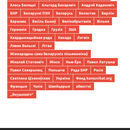
Алесь Бяляцкі
Альгерд Бахарэвіч
Андрэй Хадановіч
БНР
Беларускі ПЭН
Беларусь
Беласток
Берлін
Варшава
Васіль Быкаў
Вялікабрытанія
Вільня
Германія
Гродна
Грузія
ЗША
Каардынацыйная рада
Канада
Латвія
Лявон Вольскі
Літва
Міжнародны саюз беларускіх пісьменнікаў
Мікалай Статкевіч
Мінск
Нью-Ёрк
Павел Латушка
Павел Севярынец
Польшча
Рада БНР
Расія
Святлана Ціханоўская
Украіна
Фонд kamunikat.org
Францыя
Чэхія
Швейцарыя
абвесткі
„Янушкевіч“