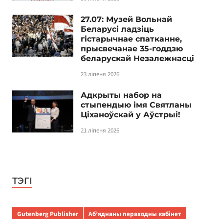
27.07: Музей Вольнай
Беларусі ладзіць
гістарычнае спатканне,
прысвечанае 35-годдзю
беларускай Незалежнасці
23 ліпеня 2026
Адкрыты набор на
стыпендыю імя Святланы
Ціханоўскай у Аўстрыі!
21 ліпеня 2026
ТЭГІ
Gutenberg Publisher
Аб’яднаны пераходны кабінет