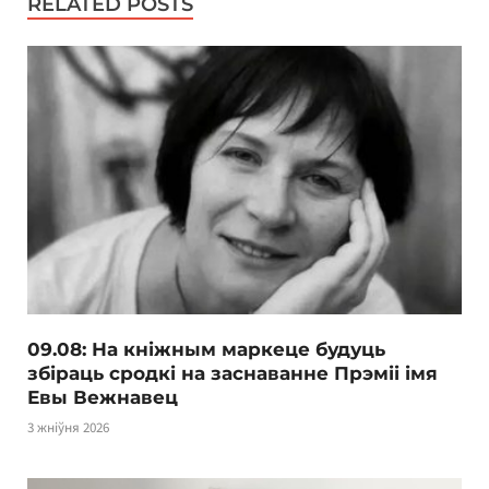
RELATED POSTS
09.08: На кніжным маркеце будуць
збіраць сродкі на заснаванне Прэміі імя
Евы Вежнавец
3 жніўня 2026