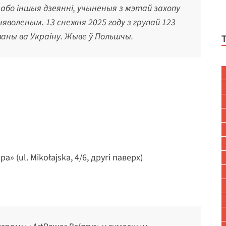
або іншыя дзеянні, учыненыя з мэтай захопу
воленым. 13 снежня 2025 году з групай 123
аны ва Украіну. Жыве ў Польшчы.
(ul. Mikołajska, 4/6, другі паверх)