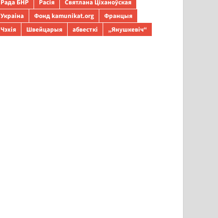
Рада БНР
Расія
Святлана Ціханоўская
Украіна
Фонд kamunikat.org
Францыя
Чэхія
Швейцарыя
абвесткі
„Янушкевіч“