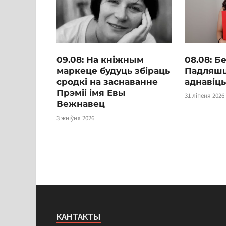
09.08: На кніжным
08.08: Б
маркеце будуць збіраць
Падляш
сродкі на заснаванне
аднавіць
Прэміі імя Евы
31 ліпеня 2026
Вежнавец
3 жніўня 2026
КАНТАКТЫ