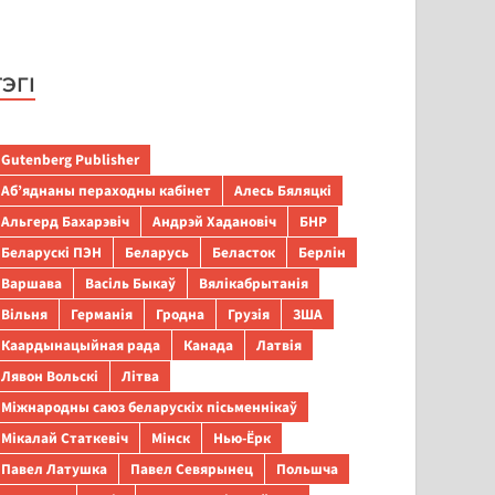
ТЭГІ
Gutenberg Publisher
Аб’яднаны пераходны кабінет
Алесь Бяляцкі
Альгерд Бахарэвіч
Андрэй Хадановіч
БНР
Беларускі ПЭН
Беларусь
Беласток
Берлін
Варшава
Васіль Быкаў
Вялікабрытанія
Вільня
Германія
Гродна
Грузія
ЗША
Каардынацыйная рада
Канада
Латвія
Лявон Вольскі
Літва
Міжнародны саюз беларускіх пісьменнікаў
Мікалай Статкевіч
Мінск
Нью-Ёрк
Павел Латушка
Павел Севярынец
Польшча