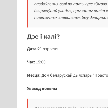
пазбаўлення волі па артыкуле «Змова 
дзяржаўнай улады», прызнаны палітзня
палітычных зняволеных быў дэпартав
Дзе і калі?
Дата:
21 чэрвеня
Час:
15:00
Месца:
Дом беларускай дыяспары“Прастора» 
Уваход вольны