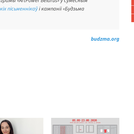
рамы «ArtPower Belarus» у сумесным
іх пісьменнікаў
і кампаніі «Будзьма
budzma.org