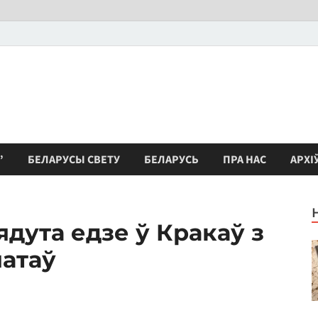
”
БЕЛАРУСЫ СВЕТУ
БЕЛАРУСЬ
ПРА НАС
АРХІ
ядута едзе ў Кракаў з
атаў