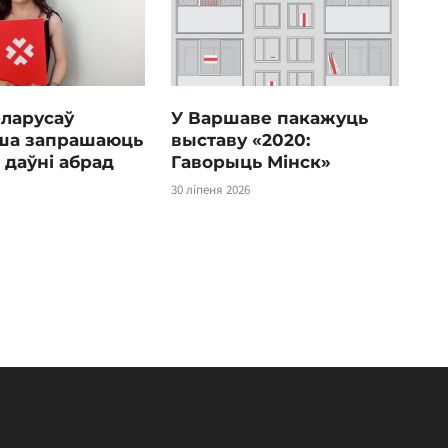
еларусаў
У Варшаве пакажуць
ша запрашаюць
выставу «2020:
 даўні абрад
Гаворыць Мінск»
30 ліпеня 2026