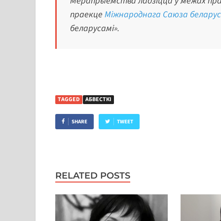
Мерапрыемства ладзіцца ў межах праг
праекце
Міжнароднага Саюза беларуск
беларусамі».
TAGGED
АБВЕСТКІ
SHARE
TWEET
RELATED POSTS