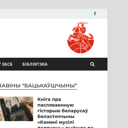
Ў ЗБСБ
БІБЛІЯТЭКА
НАВІНЫ “БАЦЬКАЎШЧЫНЫ”
Кніга пра
пасляваенную
гісторыю беларусаў
Беласточчыны
«Камяні мусілі
паляцець» выйшла па-