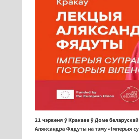
21 чэрвеня ў Кракаве ў Доме беларуска
Аляксандра Фядуты на тэму «Імперыя суп