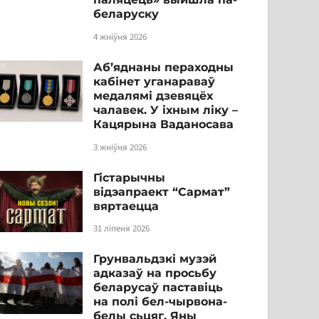
беларуску
4 жніўня 2026
Аб’яднаны пераходны
кабінет уганараваў
медалямі дзевяцёх
чалавек. У іхным ліку –
Кацярына Ваданосава
3 жніўня 2026
Гістарычны
відэапраект “Сармат”
вяртаецца
31 ліпеня 2026
Грунвальдзкі музэй
адказаў на просьбу
беларусаў паставіць
на полі бел-чырвона-
белы сьцяг. Яны