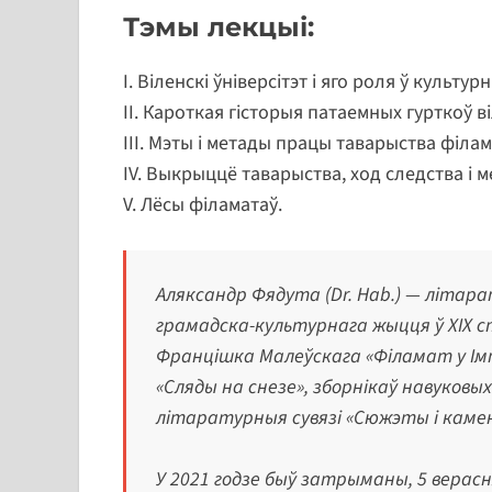
Тэмы лекцыі:
I. Віленскі ўніверсітэт і яго роля ў культу
II. Кароткая гісторыя патаемных гурткоў в
III. Мэты і метады працы таварыства філам
IV. Выкрыццё таварыства, ход следства і 
V. Лёсы філаматаў.
Аляксандр Фядута (Dr. Hab.) — літар
грамадска-культурнага жыцця ў ХІХ с
Францішка Малеўскага «Філамат у Імпе
«Сляды на снезе», зборнікаў навуковы
літаратурныя сувязі «Сюжэты і камент
У 2021 годзе быў затрыманы, 5 верасн