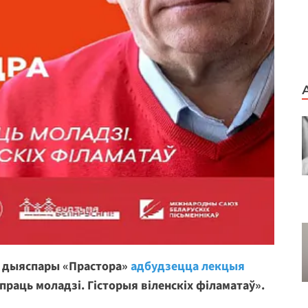
й дыяспары «Прастора»
адбудзецца лекцыя
раць моладзі. Гісторыя віленскіх філаматаў».