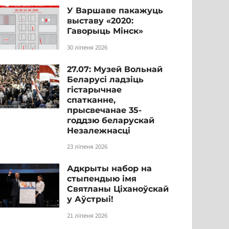
У Варшаве пакажуць
выставу «2020:
Гаворыць Мінск»
30 ліпеня 2026
27.07: Музей Вольнай
Беларусі ладзіць
гістарычнае
спатканне,
прысвечанае 35-
годдзю беларускай
Незалежнасці
23 ліпеня 2026
Адкрыты набор на
стыпендыю імя
Святланы Ціханоўскай
у Аўстрыі!
21 ліпеня 2026