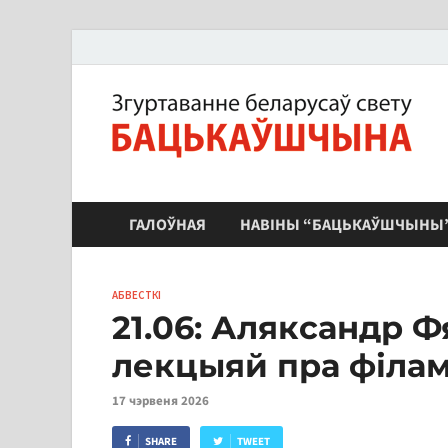
ЗБС "Бацькаўшчына"
ГАЛОЎНАЯ
НАВІНЫ “БАЦЬКАЎШЧЫНЫ
АБВЕСТКІ
21.06: Аляксандр Ф
лекцыяй пра філам
17 чэрвеня 2026
SHARE
TWEET