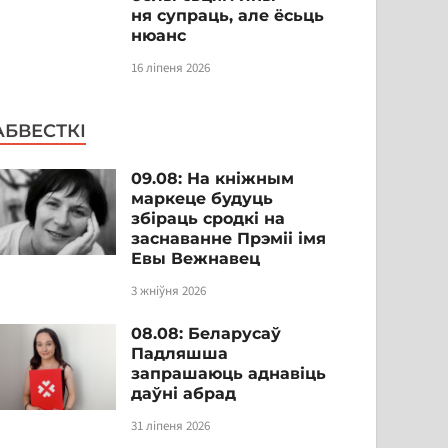
ня супраць, але ёсьць
нюанс
16 ліпеня 2026
АБВЕСТКІ
09.08: На кніжным
маркеце будуць
збіраць сродкі на
заснаванне Прэміі імя
Евы Вежнавец
3 жніўня 2026
08.08: Беларусаў
Падляшша
запрашаюць аднавіць
даўні абрад
31 ліпеня 2026