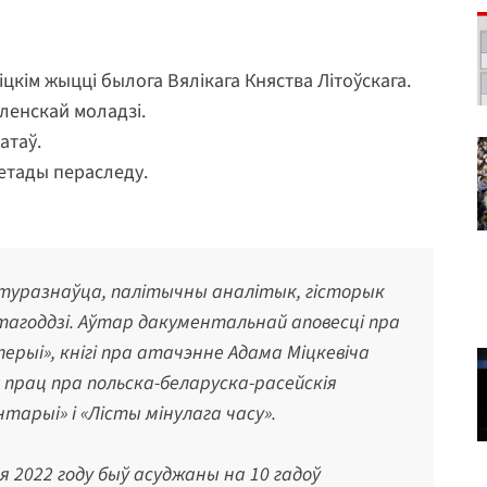
рніцкім жыцці былога Вялікага Княства Літоўскага.
іленскай моладзі.
атаў.
метады пераследу.
атуразнаўца, палітычны аналітык, гісторык
тагоддзі. Аўтар дакументальнай аповесці пра
рыі», кнігі пра атачэнне Адама Міцкевіча
х прац пра польска-беларуска-расейскія
арыі» і «Лісты мінулага часу».
я 2022 году быў асуджаны на 10 гадоў