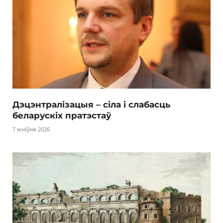
Дэцэнтралізацыя – сіла і слабасць
беларускіх пратэстаў
7 жніўня 2026