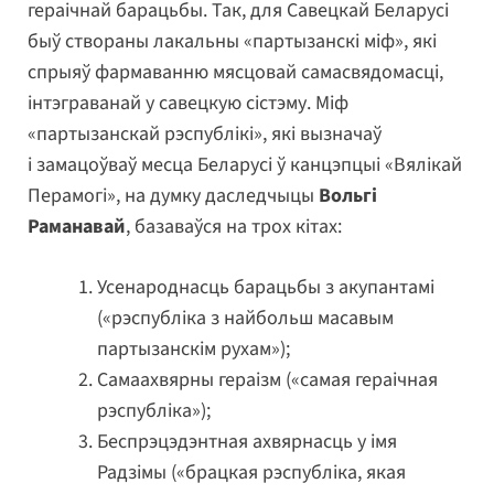
гераічнай барацьбы. Так, для Савецкай Беларусі
быў створаны лакальны «партызанскі міф», які
спрыяў фармаванню мясцовай самасвядомасці,
інтэграванай у савецкую сістэму. Міф
«партызанскай рэспублікі», які вызначаў
і замацоўваў месца Беларусі ў канцэпцыі «Вялікай
Перамогі», на думку даследчыцы
Вольгі
Раманавай
, базаваўся на трох кітах:
Усенароднасць барацьбы з акупантамі
(«рэспубліка з найбольш масавым
партызанскім рухам»);
Самаахвярны гераізм («самая гераічная
рэспубліка»);
Беспрэцэдэнтная ахвярнасць у імя
Радзімы («брацкая рэспубліка, якая