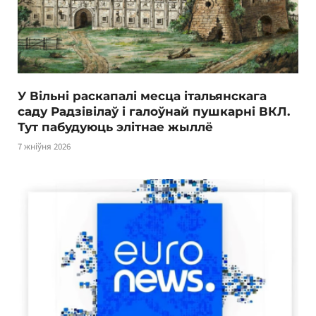
У Вільні раскапалі месца італьянскага
саду Радзівілаў і галоўнай пушкарні ВКЛ.
Тут пабудуюць элітнае жыллё
7 жніўня 2026