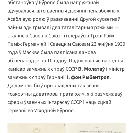
абстаноўка ў Еўропе была напружанай —
адчувалася, што ваенныя дзеянні непазбежныя.
Асаблівую ролю ў развязванні Другой сусветнай
вайны адыгрывалі два таталітарныя рэжымы —
сталінскі Савецкі Саюз і гітлераўскі Трэці Рэйх.
Паміж Германіяй і Савецкім Саюзам 23 жніўня 1939
года ў Маскве была падпісана дамова
аб ненападзе на 10 гадоў. Падпісвалі яе народны
камісар замежных спраў СССР
В. Молатаў
і міністр
замежных спраў Германіі
І. фон Рыбентроп
.
Да дамовы быў прыкладзены так званы
«сакрэтны дадатковы пратакол», які размежаваў
сферы ўзаемных інтарэсаў СССР і нацысцкай
Германіі ва Усходняй Еўропе.