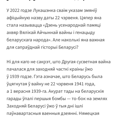
У 2022 годзе Лукашэнка сваім указам змяніў
афіцыйную назву даты 22 чэрвеня. Цяпер яна
стала называцца «Дзень усенароднай памяці
ахвяр Вялікай Айчыннай вайны і генацыду
беларускага народа». Але наколькі яна важная
для сапраўднай гісторыі Беларусі?
Ні для каго не сакрэт, што Другая сусветная вайна
пачалася для заходняй часткі краіны ўжо
ў 1939 годзе. Гэта азначае, што Беларусь была
ўцягнутая ў вайну не 22 чэрвеня 1941 года,
а 1 верасня 1939-га. Акурат тады на беларускія
гарады ўпалі першыя бомбы — то-бок на землях
Заходняй Беларусі ўжо ў тыя дні ішлі
паўнавартасныя ваенныя дзеянні. Нямецкая