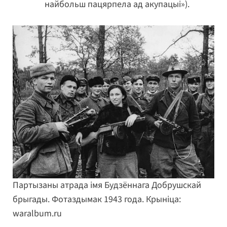
найбольш пацярпела ад акупацыі»).
Партызаны атрада імя Будзённага Добрушскай
брыгады. Фотаздымак 1943 года. Крыніца:
waralbum.ru