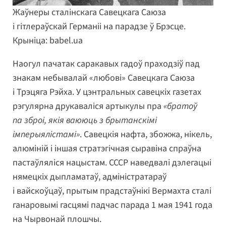
Жаўнеры сталінскага Савецкага Саюза
і гітлераўскай Германіі на парадзе ў Брэсце.
Крыніца: babel.ua
Наогул пачатак саракавых гадоў праходзіў пад
знакам небывалай «любові» Савецкага Саюза
і Трэцяга Рэйха. У цэнтральных савецкіх газетах
рэгулярна друкаваліся артыкулы пра
«братоў
па зброі, якія ваююць з брытанскімі
імперыялістамі»
. Савецкія нафта, збожжа, нікель,
алюміній і іншая стратэгічная сыравіна спраўна
пастаўляліся нацыстам. СССР наведвалі дэлегацыі
нямецкіх дыпламатаў, адміністратараў
і вайскоўцаў, прытым прадстаўнікі Вермахта сталі
ганаровымі гасцямі падчас парада 1 мая 1941 года
на Чырвонай плошчы.