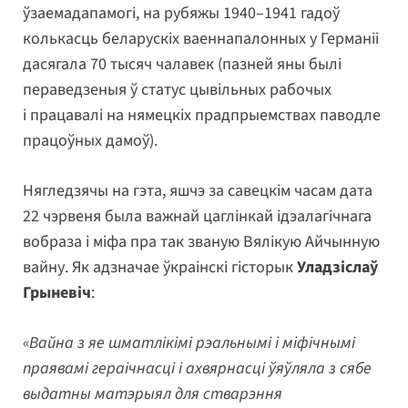
ўзаемадапамогі, на рубяжы 1940–1941 гадоў
колькасць беларускіх ваеннапалонных у Германіі
дасягала 70 тысяч чалавек (пазней яны былі
пераведзеныя ў статус цывільных рабочых
і працавалі на нямецкіх прадпрыемствах паводле
працоўных дамоў).
Нягледзячы на гэта, яшчэ за савецкім часам дата
22 чэрвеня была важнай цаглінкай ідэалагічнага
вобраза і міфа пра так званую Вялікую Айчынную
вайну. Як адзначае ўкраінскі гісторык
Уладзіслаў
Грыневіч
:
«Вайна з яе шматлікімі рэальнымі і міфічнымі
праявамі гераічнасці і ахвярнасці ўяўляла з сябе
выдатны матэрыял для стварэння