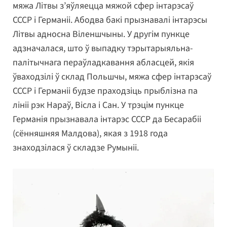
мяжа Літвы з’яўляецца мяжой сфер інтарэсаў
СССР і Германіі. Абодва бакі прызнавалі інтарэсы
Літвы адносна Віленшчыны. У другім пункце
адзначалася, што ў выпадку тэрытарыяльна-
палітычнага пераўладкавання абласцей, якія
ўваходзілі ў склад Польшчы, мяжа сфер інтарэсаў
СССР і Германіі будзе праходзіць прыблізна па
лініі рэк Нараў, Вісла і Сан. У трэцім пункце
Германія прызнавала інтарэс СССР да Бесарабіі
(сённяшняя Малдова), якая з 1918 года
знаходзілася ў складзе Румыніі.