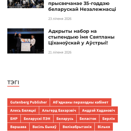
прысвечанае 35-годдзю
беларускай Незалежнасці
23 ліпеня 2026
Адкрыты набор на
стыпендыю імя Святланы
Ціханоўскай у Аўстрыі!
21 ліпеня 2026
ТЭГІ
Gutenberg Publisher
Аб’яднаны пераходны кабінет
Алесь Бяляцкі
Альгерд Бахарэвіч
Андрэй Хадановіч
БНР
Беларускі ПЭН
Беларусь
Беласток
Берлін
Варшава
Васіль Быкаў
Вялікабрытанія
Вільня