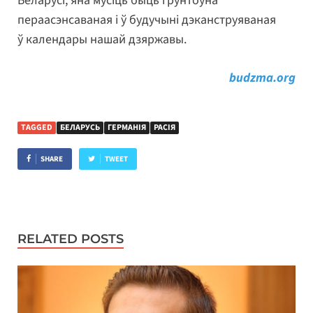
Беларусі, яна мусіць быць грунтоўна
пераасэнсаваная і ў будучыні дэканструяваная
ў календары нашай дзяржавы.
budzma.org
TAGGED
БЕЛАРУСЬ
ГЕРМАНІЯ
РАСІЯ
SHARE
TWEET
RELATED POSTS