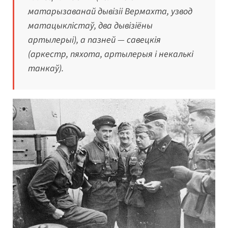
матарызаванай дывізіі Вермахта, узвод
матацыклістаў, два дывізіёны
артылерыі), а пазней — савецкія
(аркестр, пяхота, артылерыя і некалькі
танкаў).