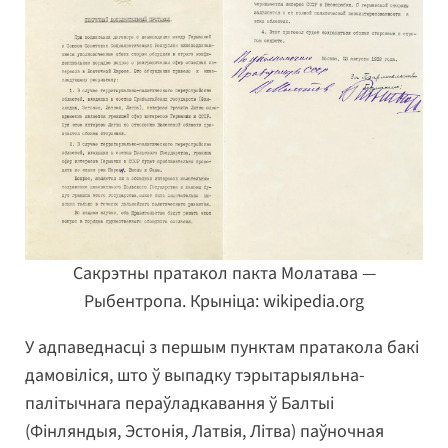
Сакрэтны пратакол пакта Молатава —
Рыбентропа. Крыніца: wikipedia.org
У адпаведнасці з першым пунктам пратакола бакі
дамовіліся, што ў выпадку тэрытарыяльна-
палітычнага пераўладкавання ў Балтыі
(Фінляндыя, Эстонія, Латвія, Літва) паўночная