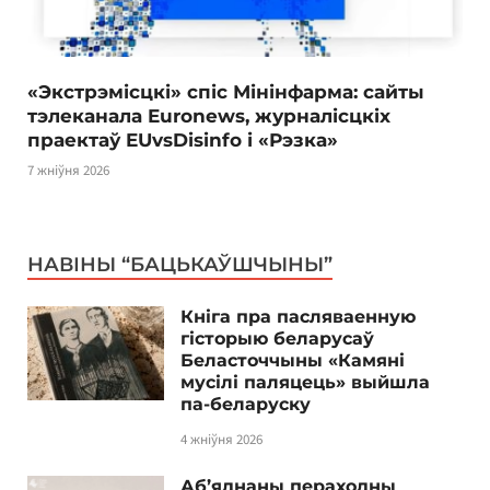
«Экстрэмісцкі» спіс Мінінфарма: сайты
тэлеканала Euronews, журналісцкіх
праектаў EUvsDisinfo і «Рэзка»
7 жніўня 2026
НАВІНЫ “БАЦЬКАЎШЧЫНЫ”
Кніга пра пасляваенную
гісторыю беларусаў
Беласточчыны «Камяні
мусілі паляцець» выйшла
па-беларуску
4 жніўня 2026
Аб’яднаны пераходны