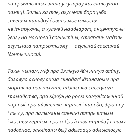
патрыятычных знакаў і ўзораў калектыўнай
памяці. Больш за тое, агульная барацьба
савецкіх народаў давала магчымасць,
не ігнаруючы, а хутчэй наадварот, акцэнтуючы
ўвагу на мясцовай спецыфіцы, ствараць мадэль
агульнага патрыятызму — агульнай савецкай
ідэнтычнасці.
Такім чынам, міф пра Вялікую Айчынную вайну,
базавую аснову якога складалі ідэалагемы пра
маральна-пaлітычнае адзінства савецкага
грамадства, пра кіроўную ролю камуністычнай
партыі, пра адзінства партыі і народа, фронту
і тылу, пра палымяны савецкі патрыятызм
і масавы гераізм, пра сяброўства народаў і таму
падобнае, закліканы быў адыграць адмысловую