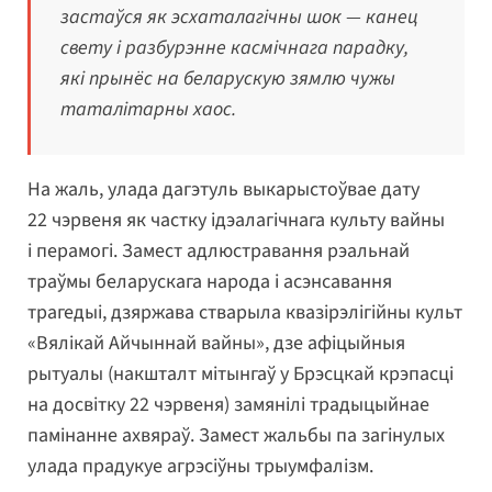
застаўся як эсхаталагічны шок — канец
свету і разбурэнне касмічнага парадку,
які прынёс на беларускую зямлю чужы
таталітарны хаос.
На жаль, улада дагэтуль выкарыстоўвае дату
22 чэрвеня як частку ідэалагічнага культу вайны
і перамогі. Замест адлюстравання рэальнай
траўмы беларускага народа і асэнсавання
трагедыі, дзяржава стварыла квазірэлігійны культ
«Вялікай Айчыннай вайны», дзе афіцыйныя
рытуалы (накшталт мітынгаў у Брэсцкай крэпасці
на досвітку 22 чэрвеня) замянілі традыцыйнае
памінанне ахвяраў. Замест жальбы па загінулых
улада прадукуе агрэсіўны трыумфалізм.