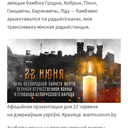
авіяцыя бамбіла Гродна, Кобрын, Пінск,
Ганцавічы, Баранавічы, Ліду — бамбавікі
арыентаваліся па радыёсігналах, якія
транслявала мінская радыёстанцыя.
Афіцыйная прэзентацыя дня 22 чэрвеня
на дзяржаўным узроўні. Kрыніца: warmuseum.by
Асабліва моцна на працягу першай паловы