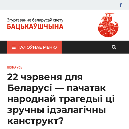
ЗБС "Бацькаўшчына"
ГАЛОЎНАЕ МЕНЮ
БЕЛАРУСЬ
22 чэрвеня для
Беларусі — пачатак
народнай трагедыі ці
зручны ідэалагічны
канструкт?