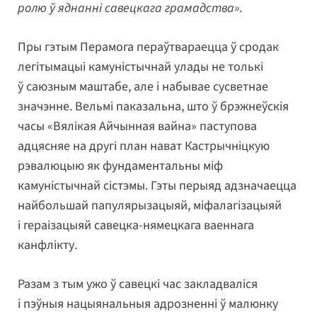
ролю ў яднанні савецкага грамадства»
.
Пры гэтым Перамога пераўтвараецца ў сродак
легітымацыі камуністычнай улады не толькі
ў саюзным маштабе, але і набывае сусветнае
значэнне. Вельмі паказальна, што ў брэжнеўскія
часы «Вялікая Айчынная вайна» паступова
адцясняе на другі план нават Кастрычніцкую
рэвалюцыю як фундаментальны міф
камуністычнай сістэмы. Гэты перыяд адзначаецца
найбольшай папулярызацыяй, міфалагізацыяй
і гераізацыяй савецка-нямецкага ваеннага
канфлікту.
Разам з тым ужо ў савецкі час закладваліся
і пэўныя нацыянальныя адрозненні ў малюнку