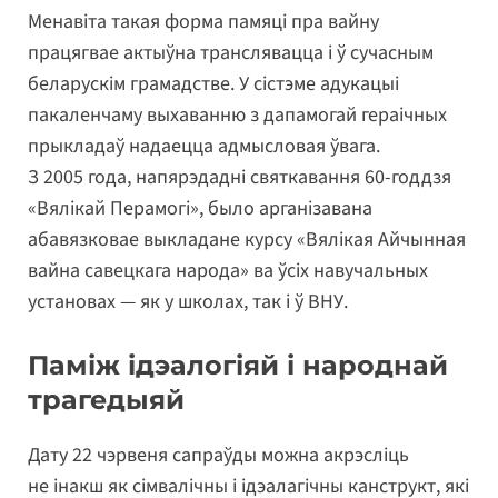
Менавіта такая форма памяці пра вайну
працягвае актыўна транслявацца і ў сучасным
беларускім грамадстве. У сістэме адукацыі
пакаленчаму выхаванню з дапамогай гераічных
прыкладаў надаецца адмысловая ўвага.
З 2005 года, напярэдадні святкавання 60-годдзя
«Вялікай Перамогі», было арганізавана
абавязковае выкладане курсу «Вялікая Айчынная
вайна савецкага народа» ва ўсіх навучальных
установах — як у школах, так і ў ВНУ.
Паміж ідэалогіяй і народнай
трагедыяй
Дату 22 чэрвеня сапраўды можна акрэсліць
не інакш як сімвалічны і ідэалагічны канструкт, які