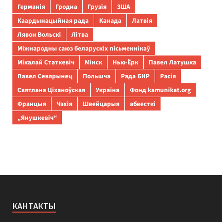
Германія
Гродна
Грузія
ЗША
Каардынацыйная рада
Канада
Латвія
Лявон Вольскі
Літва
Міжнародны саюз беларускіх пісьменнікаў
Мікалай Статкевіч
Мінск
Нью-Ёрк
Павел Латушка
Павел Севярынец
Польшча
Рада БНР
Расія
Святлана Ціханоўская
Украіна
Фонд kamunikat.org
Францыя
Чэхія
Швейцарыя
абвесткі
„Янушкевіч“
КАНТАКТЫ