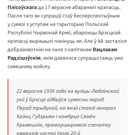
Плісоўскага
да 17 верасня абаранялі крэпасць.
Пасля таго як супраціў стаў бесперспектыўным
у сувязі з уступам на тэрыторыю Польскай
Рэспублікі Чырвонай Арміі, абаронцы Брэсцкай
крэпасці вырашылі пакінуць яе. Але ў ёй засталіся
добраахвотнікі на чале з капітанам
Вацлавам
Радзішэўскім
, якім давялося супрацьстаяць ужо
савецкаму войску.
22 верасня 1939 года на вуліцы Люблінскай
уніі ў Брэсце адбыўся сумесны парад.
Перад трыбунай, на якой стаялі генерал
Хайнц Гудэрыян і камбрыг Сямён
Крывашэін, прамаршыравалі спачатку
нямецкія часткі (полк 20-й