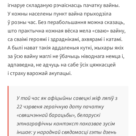
ігнаруе складаную рэчаіснасць пачатку вайны.
У кожны населены пункт вайна прыходзіла
ў розны час. Без перабольшання можна сказаць,
што практычна кожная вёска мела «сваю» вайну,
са сваімі героямі і здраднікамі, ахвярамі і катамі.
А былі нават такія аддаленыя куткі, жыхары якіх
за ўсю вайну маглі не ўбачыць ніводнага немца і,
адпаведна, не адчуць на сабе ўсіх цяжкасцей
і страху варожай акупацыі.
У той час як афіцыйны савецкі міф ляпіў з
22 чэрвеня гераічную дату пачатку
«свяшчэннай барацьбы», беларускі
этнаграфічны кантэкст паказвае зусім
іншае: у народнай свядомасці гэты дзень