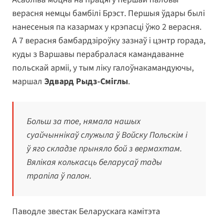
верасня немцы бамбілі Брэст. Першыя ўдары былі
нанесеныя па казармах у крэпасці ўжо 2 верасня.
А 7 верасня бамбардзіроўку зазнаў і цэнтр горада,
куды з Варшавы перабралася камандаванне
польскай арміі, у тым ліку галоўнакамандуючы,
маршал
Эдвард Рыдз-Сміглы
.
Больш за тое, нямала нашых
суайчыннікаў служыла ў Войску Польскім і
ў яго складзе прыняло бой з вермахтам.
Вялікая колькасць беларусаў тады
трапіла ў палон.
Паводле звестак Беларускага камітэта