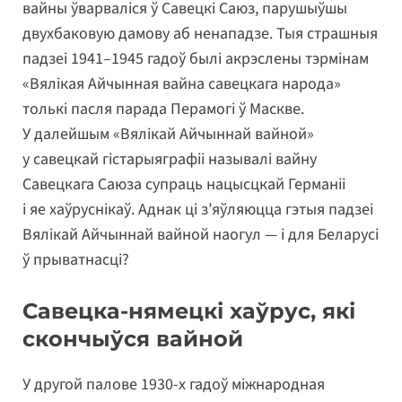
вайны ўварваліся ў Савецкі Саюз, парушыўшы
двухбаковую дамову аб ненападзе. Тыя страшныя
падзеі 1941–1945 гадоў былі акрэслены тэрмінам
«Вялікая Айчынная вайна савецкага народа»
толькі пасля парада Перамогі ў Маскве.
У далейшым «Вялікай Айчыннай вайной»
у савецкай гістарыяграфіі называлі вайну
Савецкага Саюза супраць нацысцкай Германіі
і яе хаўруснікаў. Аднак ці з’яўляюцца гэтыя падзеі
Вялікай Айчыннай вайной наогул — і для Беларусі
ў прыватнасці?
Савецка-нямецкі хаўрус, які
скончыўся вайной
У другой палове 1930-х гадоў міжнародная