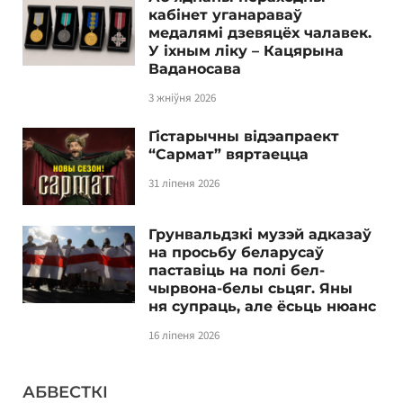
кабінет уганараваў
медалямі дзевяцёх чалавек.
У іхным ліку – Кацярына
Ваданосава
3 жніўня 2026
Гістарычны відэапраект
“Сармат” вяртаецца
31 ліпеня 2026
Грунвальдзкі музэй адказаў
на просьбу беларусаў
паставіць на полі бел-
чырвона-белы сьцяг. Яны
ня супраць, але ёсьць нюанс
16 ліпеня 2026
АБВЕСТКІ