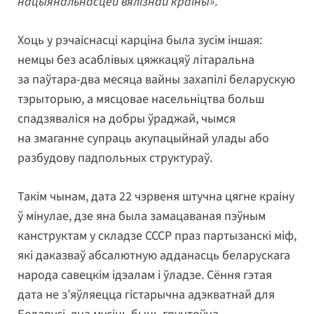
нацыянальнасцей вялізнай краіны»
.
Хоць у рэчаіснасці карціна была зусім іншая:
немцы без асаблівых цяжкацяў літаральна
за паўтара-два месяца вайны захапілі беларускую
тэрыторыю, а мясцовае насельніцтва больш
спадзяваліся на добры ўраджай, чымся
на змаганне супраць акупацыйнай улады або
разбудову падпольных структураў.
Такім чынам, дата 22 чэрвеня штучна цягне краіну
ў мінулае, дзе яна была замацаваная пэўным
канструктам у складзе СССР праз партызанскі міф,
які даказваў абсалютную адданасць беларускага
народа савецкім ідэалам і ўладзе. Сёння гэтая
дата не з’яўляецца гістарычна адэкватнай для