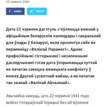
23 чэрвеня 2026
SHARE
TWEET
Дата 22 чэрвеня дагэтуль з’яўляецца важнай у
афіцыйным беларускім календары і сакральнай
для ўлады ў Беларусі, якая прэзентуе сябе як
пераемніцу «Вялікай Перамогі». Аднак
прафесійнымі гісторыкамі і незалежнымі
даследчыкамі гэтая дата ўспрымаецца хутчэй
як пачатак савецка-нямецкага канфлікту ў
межах Другой сусветнай вайны, а не пачатак
так званай «Вялікай Айчыннай».
Звычайна кажуць, што 22 чэрвеня 1941 года
войскі гітлераўскай Германіі без аб’яўлення