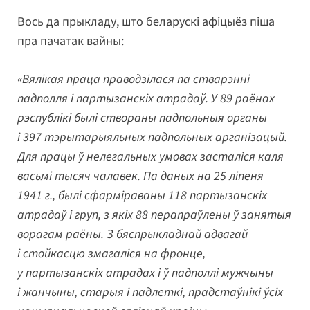
Вось да прыкладу, што беларускі афіцыёз піша
пра пачатак вайны:
«Вялікая праца праводзілася па стварэнні
падполля і партызанскіх атрадаў. У 89 раёнах
рэспублікі былі створаны падпольныя органы
і 397 тэрытарыяльных падпольных арганізацый.
Для працы ў нелегальных умовах засталіся каля
васьмі тысяч чалавек. Па даных на 25 ліпеня
1941 г., былі сфарміраваны 118 партызанскіх
атрадаў і груп, з якіх 88 перапраўлены ў занятыя
ворагам раёны. З бяспрыкладнай адвагай
і стойкасцю змагаліся на фронце,
у партызанскіх атрадах і ў падполлі мужчыны
і жанчыны, старыя і падлеткі, прадстаўнікі ўсіх