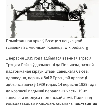
Прывітальная арка ў Брэсце з нацысцкай
і савецкай сімволікай. Крыніца: wikipedia.org
1 верасня 1939 года адбылася ваенная агрэсія
Трэцяга Рэйха ў дачыненні да Польшчы, пазней
падтрыманая кіраўніцтвам Савецкага Саюза.
Адпаведна, першыя баі ў Брэсцкай крэпасці
адбыліся яшчэ ў 1939 годзе. 14 верасня 1939 года
да крэпасці падышлі перадавыя часткі 19-га
танкавага корпуса германскай арміі. Палкі пад
камандаваннем польскага генерала К
анстанціна