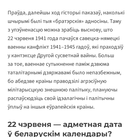
Праўда, далейшы ход гісторыі паказаў, наколькі
шчырымі былі тыя «братэрскія» адносіны. Таму
з упэўненасцю можна зрабіць выснову, што
22 чэрвеня 1941 года пачаўся савецка-нямецкі
ваенны канфлікт 1941–1945 гадоў, які праходзіў
у кантэксце Другой сусветнай вайны. Больш
за тое, ваеннае сутыкненне паміж дзвюма
таталітарнымі дзяржавамі было непазбежным,
бо абедзве краіны праводзілі агрэсіўную
мілітарысцкую знешнюю палітыку, плануючы
распаўсюдзіць свой ідэалагічны і палітычны
ўплыў на іншыя еўрапейскія краіны.
22 чэрвеня — адметная дата
ў беларускім календары?