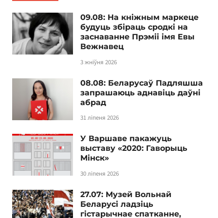
09.08: На кніжным маркеце
будуць збіраць сродкі на
заснаванне Прэміі імя Евы
Вежнавец
3 жніўня 2026
08.08: Беларусаў Падляшша
запрашаюць аднавіць даўні
абрад
31 ліпеня 2026
У Варшаве пакажуць
выставу «2020: Гаворыць
Мінск»
30 ліпеня 2026
27.07: Музей Вольнай
Беларусі ладзіць
гістарычнае спатканне,