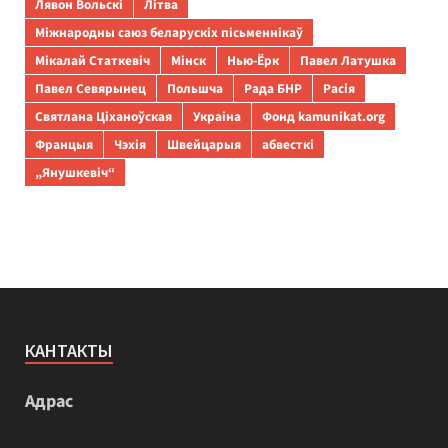
Лявон Вольскі
Літва
Міжнародны саюз беларускіх пісьменнікаў
Мікалай Статкевіч
Мінск
Нью-Ёрк
Павел Латушка
Павел Севярынец
Польшча
Рада БНР
Расія
Святлана Ціханоўская
Украіна
Фонд kamunikat.org
Францыя
Чэхія
Швейцарыя
абвесткі
„Янушкевіч“
КАНТАКТЫ
Адрас