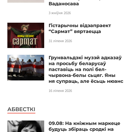
Ваданосава
3 жніўня 2026
Гістарычны відэапраект
“Сармат” вяртаецца
31 ліпеня 2026
Грунвальдзкі музэй адказаў
на просьбу беларусаў
паставіць на полі бел-
чырвона-белы сьцяг. Яны
ня супраць, але ёсьць нюанс
16 ліпеня 2026
АБВЕСТКІ
09.08: На кніжным маркеце
будуць збіраць сродкі на