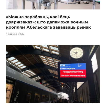
«Можна зарабляць, калі ёсць
дзяржзаказ»: што дапаможа вочным
кроплям Абельскага заваяваць рынак
5 жніўня 2026