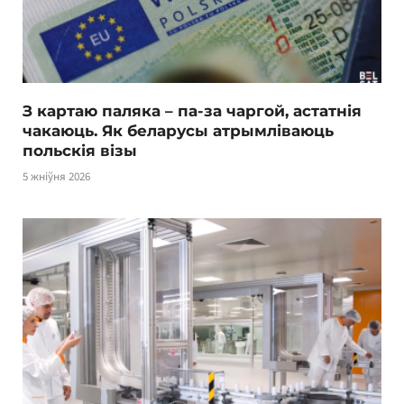
З картаю паляка – па-за чаргой, астатнія
чакаюць. Як беларусы атрымліваюць
польскія візы
5 жніўня 2026