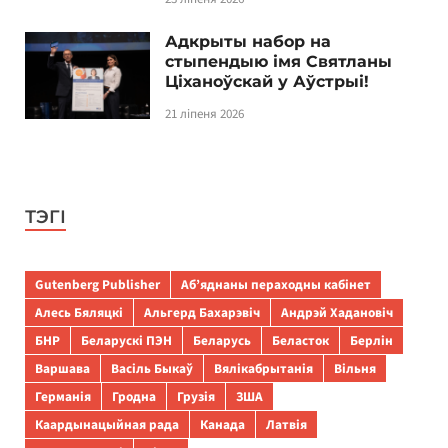
Адкрыты набор на
стыпендыю імя Святланы
Ціханоўскай у Аўстрыі!
21 ліпеня 2026
ТЭГІ
Gutenberg Publisher
Аб’яднаны пераходны кабінет
Алесь Бяляцкі
Альгерд Бахарэвіч
Андрэй Хадановіч
БНР
Беларускі ПЭН
Беларусь
Беласток
Берлін
Варшава
Васіль Быкаў
Вялікабрытанія
Вільня
Германія
Гродна
Грузія
ЗША
Каардынацыйная рада
Канада
Латвія