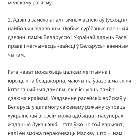
менскаму рэжыму.
2. Адзін з замежнапалітычных аспектаў (усходні)
найбольш відавочны. Любыя сурʼёзныя ваенныя
дзеянні паміж Беларуссю і Украінай дадуць Расеі
права і магчымасць «зайсці ў Беларусь» ваенным
чынам.
Гэта нават можа быць цалкам легітымна і
юрыдычна бездакорна, маючы на ўвазе шматлікія
інтэграцыйныя дамовы, якія існуюць паміж
дзвюма краінамі. Увядзенне расейскіх войскаў у
Беларусь у дапамогу саюзнаму рэжыму супраць
«украінскай агрэсіі» можа адбыцца і насуперак
жаданню Лукашэнкі – гэта ўжо не той варыянт,
калі ён зможа пераконваць Маскву, што «і нам і