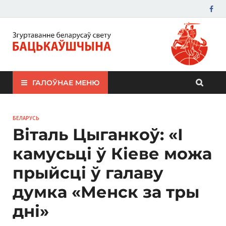
ЗБС "Бацькаўшчына"
ГАЛОЎНАЕ МЕНЮ
БЕЛАРУСЬ
Віталь Цыганкоў: «І
камусьці ў Кіеве можа
прыйсці ў галаву
думка «Менск за тры
дні»