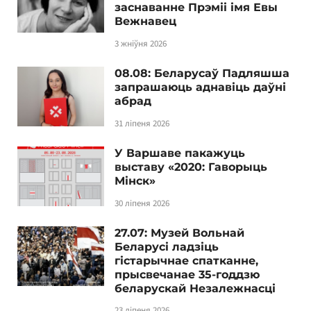
заснаванне Прэміі імя Евы
Вежнавец
3 жніўня 2026
08.08: Беларусаў Падляшша
запрашаюць аднавіць даўні
абрад
31 ліпеня 2026
У Варшаве пакажуць
выставу «2020: Гаворыць
Мінск»
30 ліпеня 2026
27.07: Музей Вольнай
Беларусі ладзіць
гістарычнае спатканне,
прысвечанае 35-годдзю
беларускай Незалежнасці
23 ліпеня 2026