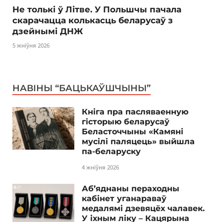
Не толькі ў Літве. У Польшчы пачала
скарачацца колькасць беларусаў з
дзейнымі ДНЖ
5 жніўня 2026
НАВІНЫ “БАЦЬКАЎШЧЫНЫ”
Кніга пра пасляваенную
гісторыю беларусаў
Беласточчыны «Камяні
мусілі паляцець» выйшла
па-беларуску
4 жніўня 2026
Аб’яднаны пераходны
кабінет уганараваў
медалямі дзевяцёх чалавек.
У іхным ліку – Кацярына