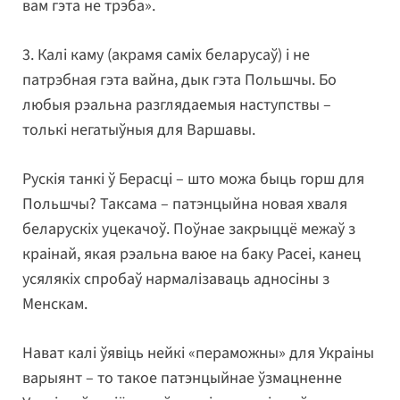
вам гэта не трэба».
3. Калі каму (акрамя саміх беларусаў) і не
патрэбная гэта вайна, дык гэта Польшчы. Бо
любыя рэальна разглядаемыя наступствы –
толькі негатыўныя для Варшавы.
Рускія танкі ў Берасці – што можа быць горш для
Польшчы? Таксама – патэнцыйна новая хваля
беларускіх уцекачоў. Поўнае закрыццё межаў з
краінай, якая рэальна ваюе на баку Расеі, канец
усялякіх спробаў нармалізаваць адносіны з
Менскам.
Нават калі ўявіць нейкі «пераможны» для Украіны
варыянт – то такое патэнцыйнае ўзмацненне