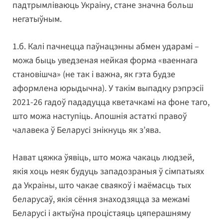
падтрымліваюць Украіну, стане значна больш
негатыўным.
1.б. Калі пачнецца паўнацэнны абмен ударамі –
можа быць уведзеная нейкая форма «ваеннага
становішча» (не так і важна, як гэта будзе
аформлена юрыдычна). У такім выпадку рэпрэсіі
2021-26 гадоў пададуцца кветачкамі на фоне таго,
што можа наступіць. Апошнія астаткі правоў
чалавека ў Беларусі знікнуць як з’ява.
Нават цяжка ўявіць, што можа чакаць людзей,
якія хоць неяк будуць западозраныя ў сімпатыях
да Украіны, што чакае сваякоў і маёмасць тых
беларусаў, якія сёння знаходзяцца за межамі
Беларусі і актыўна процістаяць цяперашняму