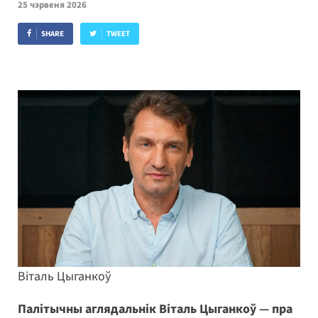
25 чэрвеня 2026
SHARE
TWEET
Віталь Цыганкоў
Палітычны аглядальнік Віталь Цыганкоў — пра