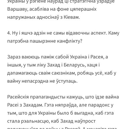
Украіны ў рэгіёне наўрад ці стратэгічна ўзрадуе
Варшаву, асабліва на фоне цяперашніх
напружаных адносінаў з Кіевам.
4. Ну і яшчэ адзін не самы відавочны аспект. Каму
патрэбна пашырэнне канфлікту?
Зараз ваююць паміж сабой Украіна і Расея, а
іншыя, у тым ліку Захад і Беларусь, хаця і
дапамагаюць сваім саюзнікам, робяць усё, каб у
вайну непасрэдна не ўступаць.
Расейскія прапагандысты кажуць, што ідзе вайна
Расеі з Захадам. Гэта няпраўда, але парадокс у
тым, што для Украіны было б выгадна, каб гэта
стала рэальнасцю, каб Захад наўпрост