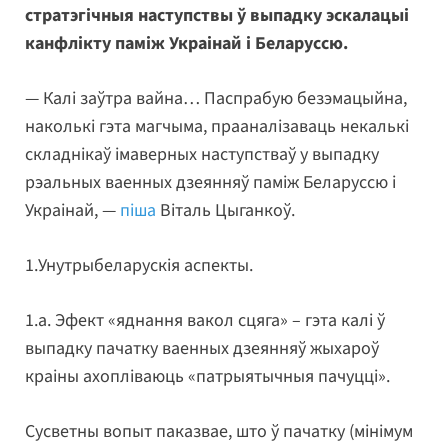
стратэгічныя наступствы ў выпадку эскалацыі
канфлікту паміж Украінай і Беларуссю.
— Калі заўтра вайна… Паспрабую безэмацыйна,
наколькі гэта магчыма, прааналізаваць некалькі
складнікаў імаверных наступстваў у выпадку
рэальных ваенных дзеянняў паміж Беларуссю і
Украінай, —
піша
Віталь Цыганкоў.
1.Унутрыбеларускія аспекты.
1.а. Эфект «яднання вакол сцяга» – гэта калі ў
выпадку пачатку ваенных дзеянняў жыхароў
краіны ахопліваюць «патрыятычныя пачуцці».
Сусветны вопыт паказвае, што ў пачатку (мінімум