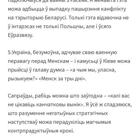
падключыўся да вайны з Расеяй. А менавіта гэта
можа адбыцца ў выпадку пашырэння канфлікту
на тэрыторыю Беларусі. Толькі гэта відавочна не
ў інтарэсах не толькі Польшчы, але і ўсяго
Еўразвязу.
5.Украіна, безумоўна, адчувае сваю ваенную
перавагу перад Менскам – і камусьці ў Кіеве можа
прыйсці ў галаву думка – «а чым мы, уласна,
рызыкуем?» «Менск за тры дні».
Сапраўды, рабіць можна што заўгодна – «калі вас
не цікавіць канчатковы вынік». Я ўсё ж спадзяюся,
што разуменне негатыўных стратэгічных
наступстваў можа перадухіліць магчымыя
контрпрадуктыўныя крокі.