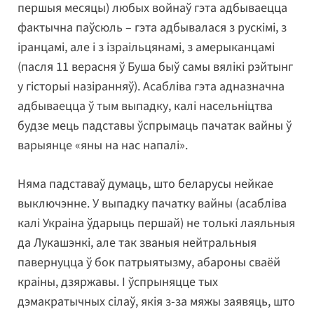
першыя месяцы) любых войнаў гэта адбываецца
фактычна паўсюль – гэта адбывалася з рускімі, з
іранцамі, але і з ізраільцянамі, з амерыканцамі
(пасля 11 верасня ў Буша быў самы вялікі рэйтынг
у гісторыі назіранняў). Асабліва гэта адназначна
адбываецца ў тым выпадку, калі насельніцтва
будзе мець падставы ўспрымаць пачатак вайны ў
варыянце «яны на нас напалі».
Няма падставаў думаць, што беларусы нейкае
выключэнне. У выпадку пачатку вайны (асабліва
калі Украіна ўдарыць першай) не толькі лаяльныя
да Лукашэнкі, але так званыя нейтральныя
павернуцца ў бок патрыятызму, абароны сваёй
краіны, дзяржавы. І ўспрыняцце тых
дэмакратычных сілаў, якія з-за мяжы заявяць, што