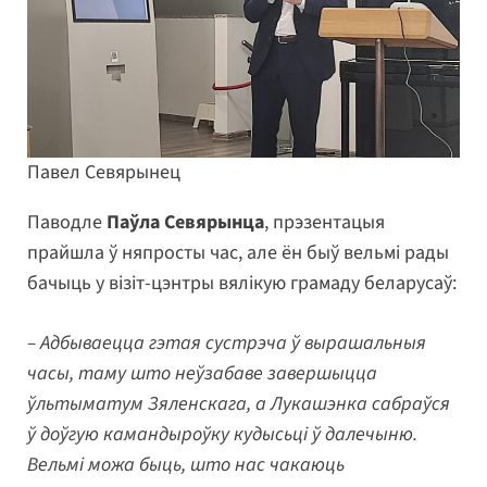
Павел Севярынец
Паводле
Паўла Севярынца
, прэзентацыя
прайшла ў няпросты час, але ён быў вельмі рады
бачыць у візіт-цэнтры вялікую грамаду беларусаў:
– Адбываецца гэтая сустрэча ў вырашальныя
часы, таму што неўзабаве завершыцца
ўльтыматум Зяленскага, а Лукашэнка сабраўся
ў доўгую камандыроўку кудысьці ў далечыню.
Вельмі можа быць, што нас чакаюць