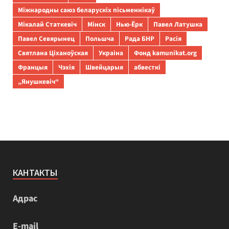
Міжнародны саюз беларускіх пісьменнікаў
Мікалай Статкевіч
Мінск
Нью-Ёрк
Павел Латушка
Павел Севярынец
Польшча
Рада БНР
Расія
Святлана Ціханоўская
Украіна
Фонд kamunikat.org
Францыя
Чэхія
Швейцарыя
абвесткі
„Янушкевіч“
КАНТАКТЫ
Адрас
E-mail