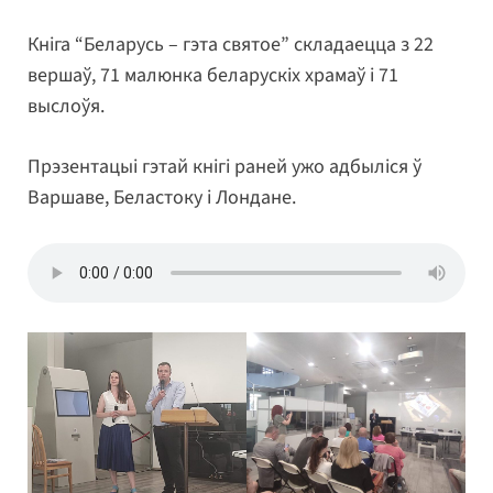
Кніга “Беларусь – гэта святое” складаецца з 22
вершаў, 71 малюнка беларускіх храмаў і 71
выслоўя.
Прэзентацыі гэтай кнігі раней ужо адбыліся ў
Варшаве, Беластоку і Лондане.