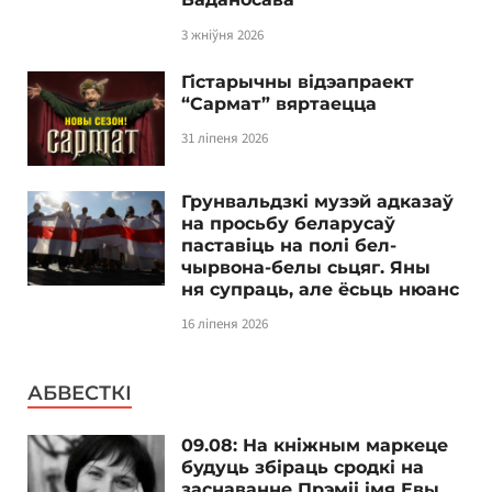
3 жніўня 2026
Гістарычны відэапраект
“Сармат” вяртаецца
31 ліпеня 2026
Грунвальдзкі музэй адказаў
на просьбу беларусаў
паставіць на полі бел-
чырвона-белы сьцяг. Яны
ня супраць, але ёсьць нюанс
16 ліпеня 2026
АБВЕСТКІ
09.08: На кніжным маркеце
будуць збіраць сродкі на
заснаванне Прэміі імя Евы