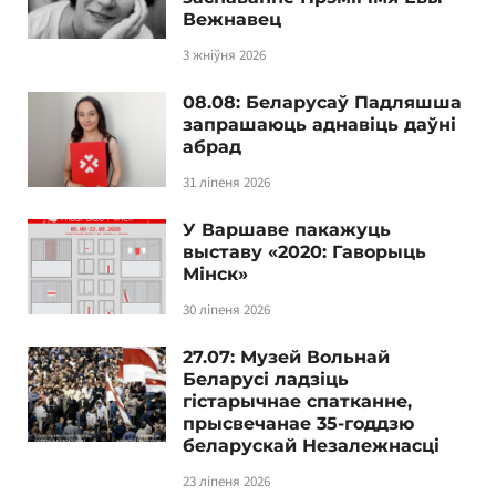
Вежнавец
3 жніўня 2026
08.08: Беларусаў Падляшша
запрашаюць аднавіць даўні
абрад
31 ліпеня 2026
У Варшаве пакажуць
выставу «2020: Гаворыць
Мінск»
30 ліпеня 2026
27.07: Музей Вольнай
Беларусі ладзіць
гістарычнае спатканне,
прысвечанае 35-годдзю
беларускай Незалежнасці
23 ліпеня 2026