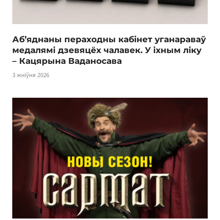
Аб’яднаны пераходны кабінет уганараваў
медалямі дзевяцёх чалавек. У іхным ліку
– Кацярына Ваданосава
3 жніўня 2026