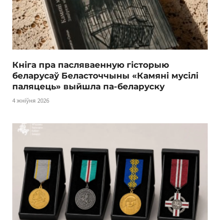
Кніга пра пасляваенную гісторыю
беларусаў Беласточчыны «Камяні мусілі
паляцець» выйшла па-беларуску
4 жніўня 2026