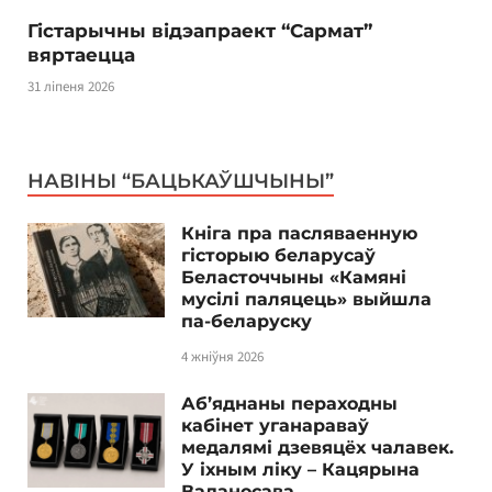
Гістарычны відэапраект “Сармат”
вяртаецца
31 ліпеня 2026
НАВІНЫ “БАЦЬКАЎШЧЫНЫ”
Кніга пра пасляваенную
гісторыю беларусаў
Беласточчыны «Камяні
мусілі паляцець» выйшла
па-беларуску
4 жніўня 2026
Аб’яднаны пераходны
кабінет уганараваў
медалямі дзевяцёх чалавек.
У іхным ліку – Кацярына
Ваданосава