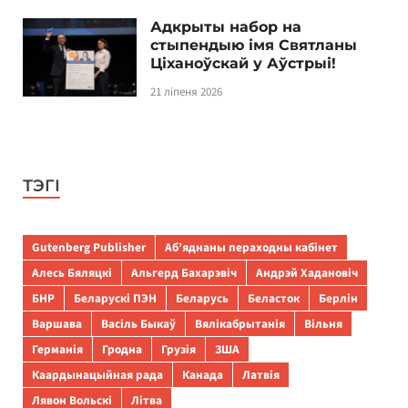
Адкрыты набор на
стыпендыю імя Святланы
Ціханоўскай у Аўстрыі!
21 ліпеня 2026
ТЭГІ
Gutenberg Publisher
Аб’яднаны пераходны кабінет
Алесь Бяляцкі
Альгерд Бахарэвіч
Андрэй Хадановіч
БНР
Беларускі ПЭН
Беларусь
Беласток
Берлін
Варшава
Васіль Быкаў
Вялікабрытанія
Вільня
Германія
Гродна
Грузія
ЗША
Каардынацыйная рада
Канада
Латвія
Лявон Вольскі
Літва