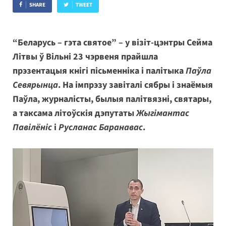
SHARE
TWEET
“Беларусь – гэта святое” – у візіт-цэнтры Сейма
Літвы ў Вільні 23 чэрвеня прайшла
прэзентацыя кнігі пісьменніка і палітыка
Паўла
Севярынца
. На імпрэзу завіталі сябры і знаёмыя
Паўла, журналісты, былыя палітвязні, святары,
а таксама літоўскія дэпутаты
Жыгімантас
Павілёніс
і
Русланас Баранавас
.