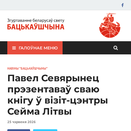
ЗБС "Бацькаўшчына"
ГАЛОЎНАЕ МЕНЮ
НАВІНЫ "БАЦЬКАЎШЧЫНЫ"
Павел Севярынец
прэзентаваў сваю
кнігу ў візіт-цэнтры
Сейма Літвы
25 чэрвеня 2026