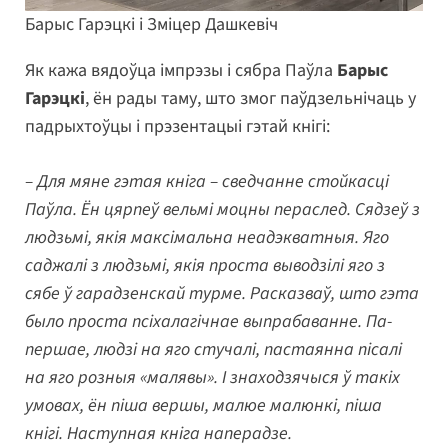
Барыс Гарэцкі і Зміцер Дашкевіч
Як кажа вядоўца імпрэзы і сябра Паўла
Барыс
Гарэцкі
, ён рады таму, што змог паўдзельнічаць у
падрыхтоўцы і прэзентацыі гэтай кнігі:
– Для мяне гэтая кніга – сведчанне стойкасці
Паўла. Ён цярпеў вельмі моцны пераслед. Сядзеў з
людзьмі, якія максімальна неадэкватныя. Яго
саджалі з людзьмі, якія проста выводзілі яго з
сябе ў гарадзенскай турме. Расказваў, што гэта
было проста псіхалагічнае выпрабаванне. Па-
першае, людзі на яго стучалі, пастаянна пісалі
на яго розныя «малявы». І знаходзячыся ў такіх
умовах, ён піша вершы, малюе малюнкі, піша
кнігі. Наступная кніга наперадзе.