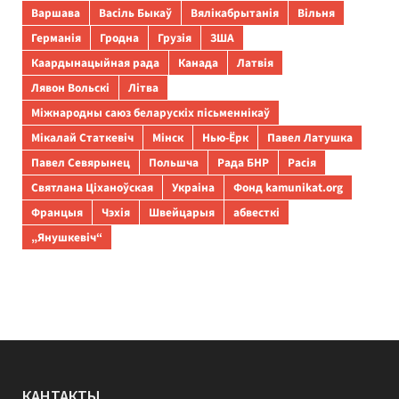
Варшава
Васіль Быкаў
Вялікабрытанія
Вільня
Германія
Гродна
Грузія
ЗША
Каардынацыйная рада
Канада
Латвія
Лявон Вольскі
Літва
Міжнародны саюз беларускіх пісьменнікаў
Мікалай Статкевіч
Мінск
Нью-Ёрк
Павел Латушка
Павел Севярынец
Польшча
Рада БНР
Расія
Святлана Ціханоўская
Украіна
Фонд kamunikat.org
Францыя
Чэхія
Швейцарыя
абвесткі
„Янушкевіч“
КАНТАКТЫ