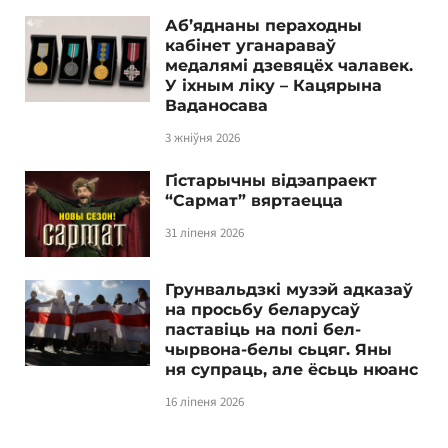
Аб’яднаны пераходны
кабінет уганараваў
медалямі дзевяцёх чалавек.
У іхным ліку – Кацярына
Ваданосава
3 жніўня 2026
Гістарычны відэапраект
“Сармат” вяртаецца
31 ліпеня 2026
Грунвальдзкі музэй адказаў
на просьбу беларусаў
паставіць на полі бел-
чырвона-белы сьцяг. Яны
ня супраць, але ёсьць нюанс
16 ліпеня 2026