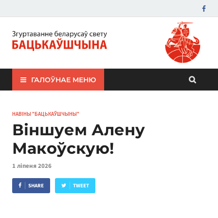
ЗБС "Бацькаўшчына"
ГАЛОЎНАЕ МЕНЮ
НАВІНЫ "БАЦЬКАЎШЧЫНЫ"
Віншуем Алену
Макоўскую!
1 ліпеня 2026
SHARE
TWEET