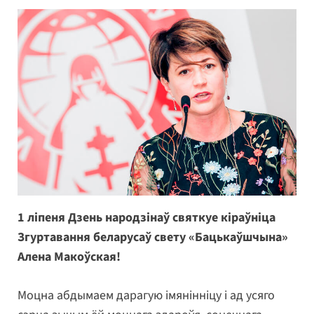
1 ліпеня Дзень народзінаў святкуе кіраўніца
Згуртавання беларусаў свету «Бацькаўшчына»
Алена Макоўская!
Моцна абдымаем дарагую імянінніцу і ад усяго