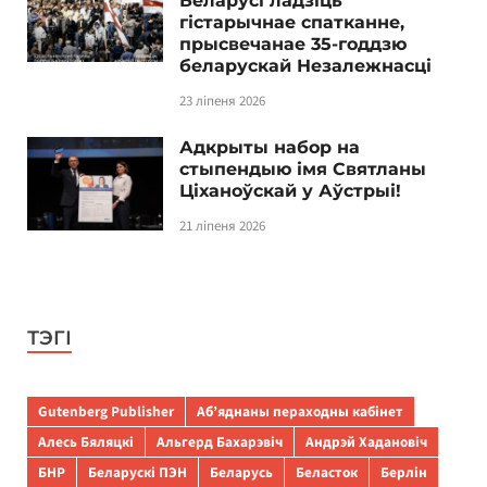
Беларусі ладзіць
гістарычнае спатканне,
прысвечанае 35-годдзю
беларускай Незалежнасці
23 ліпеня 2026
Адкрыты набор на
стыпендыю імя Святланы
Ціханоўскай у Аўстрыі!
21 ліпеня 2026
ТЭГІ
Gutenberg Publisher
Аб’яднаны пераходны кабінет
Алесь Бяляцкі
Альгерд Бахарэвіч
Андрэй Хадановіч
БНР
Беларускі ПЭН
Беларусь
Беласток
Берлін