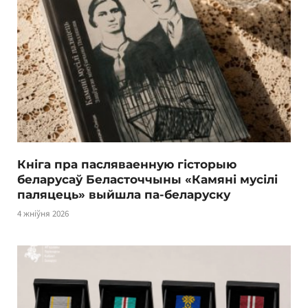
Кніга пра пасляваенную гісторыю
беларусаў Беласточчыны «Камяні мусілі
паляцець» выйшла па-беларуску
4 жніўня 2026