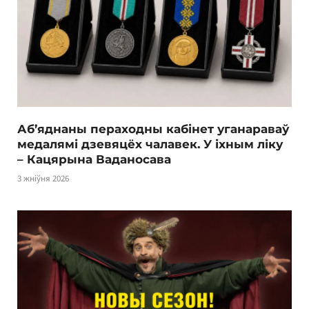
Аб’яднаны пераходны кабінет уганараваў
медалямі дзевяцёх чалавек. У іхным ліку
– Кацярына Ваданосава
3 жніўня 2026