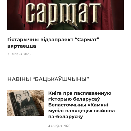
Гістарычны відэапраект “Сармат”
вяртаецца
31 ліпеня 2026
НАВІНЫ “БАЦЬКАЎШЧЫНЫ”
Кніга пра пасляваенную
гісторыю беларусаў
Беласточчыны «Камяні
мусілі паляцець» выйшла
па-беларуску
4 жніўня 2026