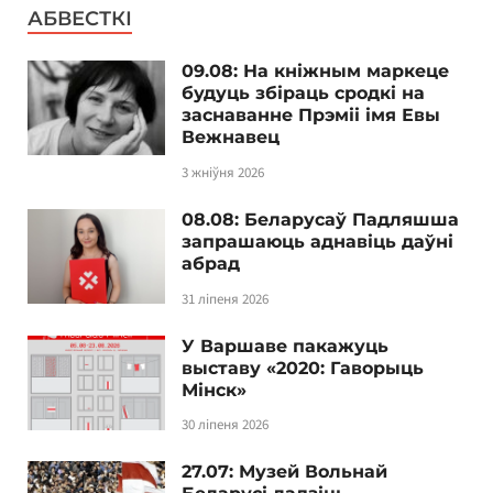
АБВЕСТКІ
09.08: На кніжным маркеце
будуць збіраць сродкі на
заснаванне Прэміі імя Евы
Вежнавец
3 жніўня 2026
08.08: Беларусаў Падляшша
запрашаюць аднавіць даўні
абрад
31 ліпеня 2026
У Варшаве пакажуць
выставу «2020: Гаворыць
Мінск»
30 ліпеня 2026
27.07: Музей Вольнай