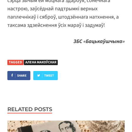
сэрца зычым ёй моцнага здароўя, сонечнага
настрою, заўсёднай падтрымкі верных
паплечнікаў і сяброў, штодзённага натхнення, а
таксама здзейснення ўсіх мараў і задумаў!
ЗБС «Бацькаўшчына»
TAGGED
АЛЕНА МАКОЎСКАЯ
SHARE
TWEET
RELATED POSTS