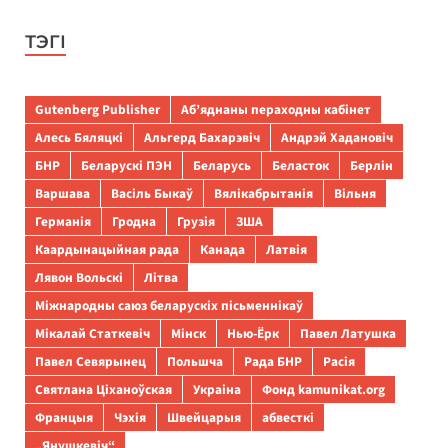
ТЭГІ
Gutenberg Publisher
Аб’яднаны пераходны кабінет
Алесь Бяляцкі
Альгерд Бахарэвіч
Андрэй Хадановіч
БНР
Беларускі ПЭН
Беларусь
Беласток
Берлін
Варшава
Васіль Быкаў
Вялікабрытанія
Вільня
Германія
Гродна
Грузія
ЗША
Каардынацыйная рада
Канада
Латвія
Лявон Вольскі
Літва
Міжнародны саюз беларускіх пісьменнікаў
Мікалай Статкевіч
Мінск
Нью-Ёрк
Павел Латушка
Павел Севярынец
Польшча
Рада БНР
Расія
Святлана Ціханоўская
Украіна
Фонд kamunikat.org
Францыя
Чэхія
Швейцарыя
абвесткі
„Янушкевіч“