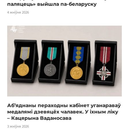
паляцець» выйшла па-беларуску
4 жніўня 2026
Аб’яднаны пераходны кабінет уганараваў
медалямі дзевяцёх чалавек. У іхным ліку
– Кацярына Ваданосава
3 жніўня 2026