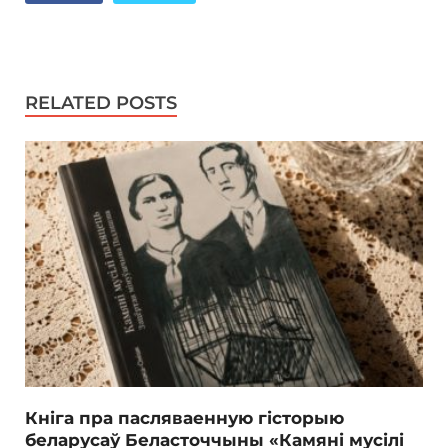
RELATED POSTS
Кніга пра пасляваенную гісторыю
беларусаў Беласточчыны «Камяні мусілі