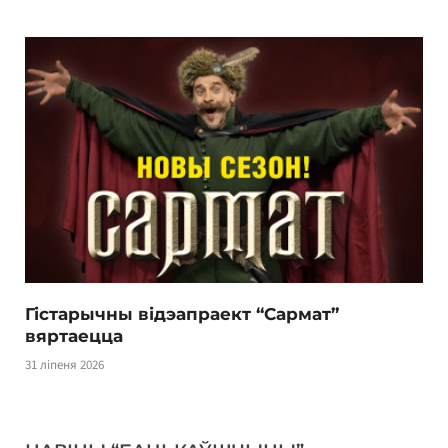
Гістарычны відэапраект “Сармат”
вяртаецца
31 ліпеня 2026