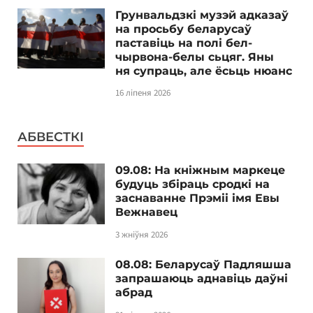
Грунвальдзкі музэй адказаў
на просьбу беларусаў
паставіць на полі бел-
чырвона-белы сьцяг. Яны
ня супраць, але ёсьць нюанс
16 ліпеня 2026
АБВЕСТКІ
09.08: На кніжным маркеце
будуць збіраць сродкі на
заснаванне Прэміі імя Евы
Вежнавец
3 жніўня 2026
08.08: Беларусаў Падляшша
запрашаюць аднавіць даўні
абрад