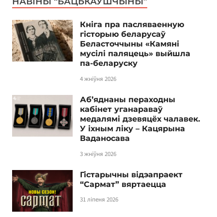
НАВІНЫ “БАЦЬКАЎШЧЫНЫ”
Кніга пра пасляваенную
гісторыю беларусаў
Беласточчыны «Камяні
мусілі паляцець» выйшла
па-беларуску
4 жніўня 2026
Аб’яднаны пераходны
кабінет уганараваў
медалямі дзевяцёх чалавек.
У іхным ліку – Кацярына
Ваданосава
3 жніўня 2026
Гістарычны відэапраект
“Сармат” вяртаецца
31 ліпеня 2026