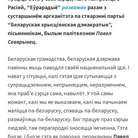
Расіяй, “Еўрарадыё”
разважае
разам з
сустаршынём аргкамітэта па стварэнні партыі
“Беларуская хрысціянская дэмакратыя”,
пісьменнікам, былым палітвязнем
Павел
Севярынец
.
Беларускае грамадства, беларуская дзяржава
павінны жыць паводле сваёй нацыянальнай ідэі. І
нават у сітуацыі, калі гэтая ідэя сутыкаецца з
супрацьдзеяннем, непрыняццем, неразуменнем,
яна праб’е сэрца сама, навылёт. У той самы
момант, калі мы яе выказваем, калі мы пачынаем
маліцца па-беларуску, спяваць па-беларуску,
размаўляць па-беларуску. Бог працуе праз сэрцы
людзей, там перагародкі зносяцца імгненна. Гэта
будзе, і будзе гэта як паводка, перакананы
Павел