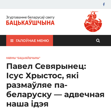
ЗБС "Бацькаўшчына"
ГАЛОЎНАЕ МЕНЮ
НАВІНЫ "БАЦЬКАЎШЧЫНЫ"
Павел Севярынец:
Ісус Хрыстос, які
размаўляе па-
беларуску — адвечная
наша ідэя