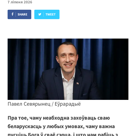
7 ліпеня 2026
SHARE
TWEET
Павел Севярынец / Еўрарадыё
Пра тое, чаму неабходна захоўваць сваю
беларускасць у любых умовах, чаму важна
пусціць Бога ў сваё сэрца, і што нам рабіць з