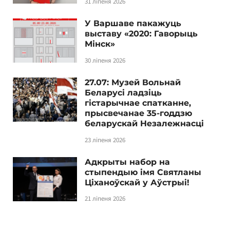
31 ліпеня 2026
У Варшаве пакажуць
выставу «2020: Гаворыць
Мінск»
30 ліпеня 2026
27.07: Музей Вольнай
Беларусі ладзіць
гістарычнае спатканне,
прысвечанае 35-годдзю
беларускай Незалежнасці
23 ліпеня 2026
Адкрыты набор на
стыпендыю імя Святланы
Ціханоўскай у Аўстрыі!
21 ліпеня 2026