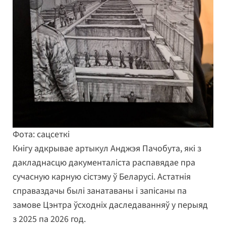
Фота: сацсеткі
Кнігу адкрывае артыкул Анджэя Пачобута, які з
дакладнасцю дакументаліста распавядае пра
сучасную карную сістэму ў Беларусі. Астатнія
справаздачы былі занатаваны і запісаны па
замове Цэнтра ўсходніх даследаванняў у перыяд
з 2025 па 2026 год.