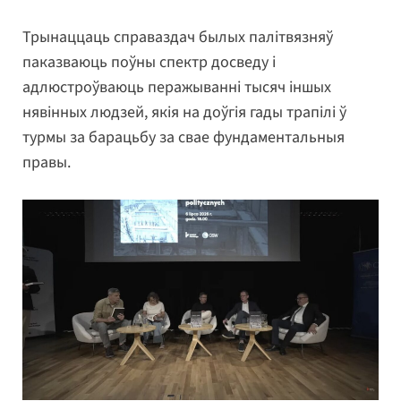
Трынаццаць справаздач былых палітвязняў
паказваюць поўны спектр досведу і
адлюстроўваюць перажыванні тысяч іншых
нявінных людзей, якія на доўгія гады трапілі ў
турмы за барацьбу за свае фундаментальныя
правы.