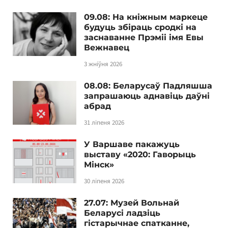
09.08: На кніжным маркеце
будуць збіраць сродкі на
заснаванне Прэміі імя Евы
Вежнавец
3 жніўня 2026
08.08: Беларусаў Падляшша
запрашаюць аднавіць даўні
абрад
31 ліпеня 2026
У Варшаве пакажуць
выставу «2020: Гаворыць
Мінск»
30 ліпеня 2026
27.07: Музей Вольнай
Беларусі ладзіць
гістарычнае спатканне,