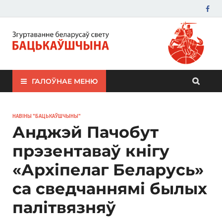
ЗБС "Бацькаўшчына"
ГАЛОЎНАЕ МЕНЮ
НАВІНЫ "БАЦЬКАЎШЧЫНЫ"
Анджэй Пачобут
прэзентаваў кнігу
«Архіпелаг Беларусь»
са сведчаннямі былых
палітвязняў