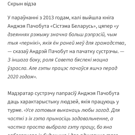
Скрын відэа
У параўнанні з 2013 годам, калі выйшла кніга
Анджэя Пачобута «Сістэма Беларусь», цяпер «
у
дзеяннях рэжыму значна больш рэпрэсій, чым
тыя «пернікі», якія ён раней меў для грамадства
,
— сказаў Андрэй Пачобут на пачатку сустрэчы. —
З іншага боку, роля Савета бяспекі моцна
ўзрасла. Але гэты працэс пачаўся яшчэ перад
2020 годам».
Мадэратар сустрэчу папрасіў Анджэя Пачобута
даць характарыстыку людзей, якія працуюць у
турме.
«Усе гатовыя выканаць любы загад. Для
часткі з іх гэта прыносіць задавальненне, а
частка проста выбрала гэту працу, бо яна