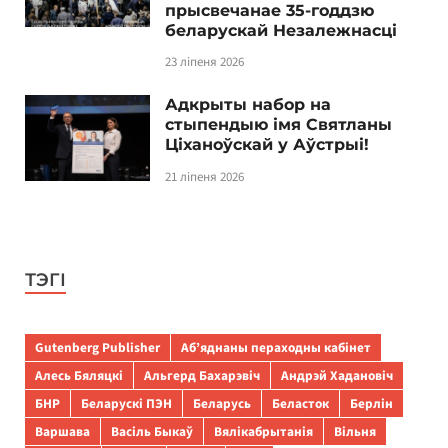
прысвечанае 35-годдзю
беларускай Незалежнасці
23 ліпеня 2026
Адкрыты набор на
стыпендыю імя Святланы
Ціханоўскай у Аўстрыі!
21 ліпеня 2026
ТЭГІ
Gutenberg Publisher
Аб’яднаны пераходны кабінет
Алесь Бяляцкі
Альгерд Бахарэвіч
Андрэй Хадановіч
БНР
Беларускі ПЭН
Беларусь
Беласток
Берлін
Варшава
Васіль Быкаў
Вялікабрытанія
Вільня