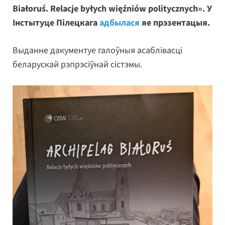
Białoruś. Relacje byłych więźniów politycznych». У
Інстытуце Пілецкага
адбылася
яе прэзентацыя.
Выданне дакументуе галоўныя асаблівасці
беларускай рэпрэсіўнай сістэмы.