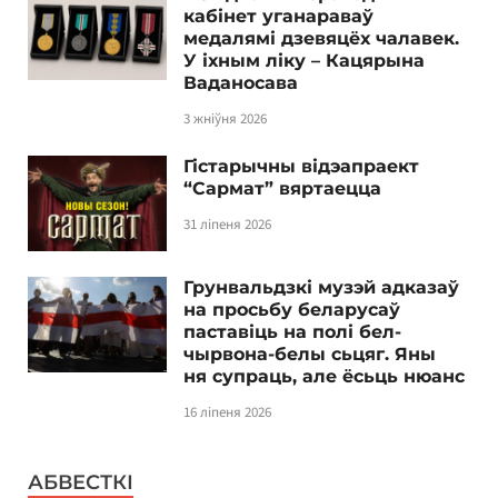
кабінет уганараваў
медалямі дзевяцёх чалавек.
У іхным ліку – Кацярына
Ваданосава
3 жніўня 2026
Гістарычны відэапраект
“Сармат” вяртаецца
31 ліпеня 2026
Грунвальдзкі музэй адказаў
на просьбу беларусаў
паставіць на полі бел-
чырвона-белы сьцяг. Яны
ня супраць, але ёсьць нюанс
16 ліпеня 2026
АБВЕСТКІ