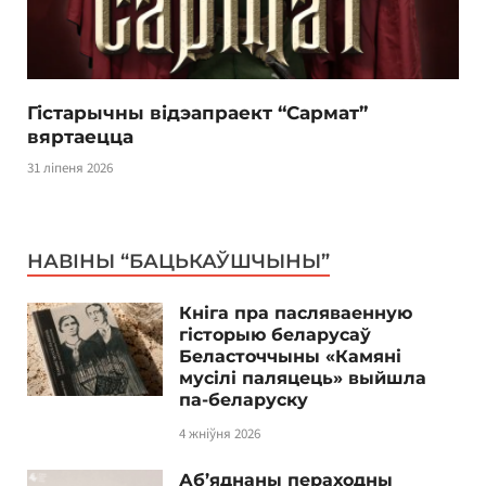
Гістарычны відэапраект “Сармат”
вяртаецца
31 ліпеня 2026
НАВІНЫ “БАЦЬКАЎШЧЫНЫ”
Кніга пра пасляваенную
гісторыю беларусаў
Беласточчыны «Камяні
мусілі паляцець» выйшла
па-беларуску
4 жніўня 2026
Аб’яднаны пераходны