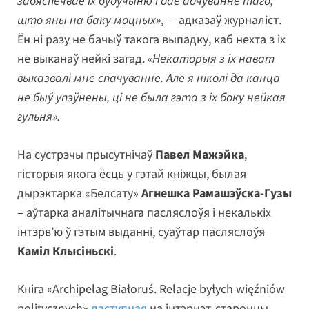
забяспечвае іх будучыню і дае адчуванне таго,
што яны на баку моцных»
, — адказаў журналіст.
Ён ні разу не бачыў такога выпадку, каб нехта з іх
не выканаў нейкі загад.
«Некаторыя з іх нават
выказвалі мне спачуванне. Але я ніколі да канца
не быў упэўнены, ці не была гэта з іх боку нейкая
гульня».
На сустрэчы прысутнічаў
Павел Мажэйка
,
гісторыя якога ёсць у гэтай кніжцы, былая
дырэктарка «Белсату»
Агнешка Рамашэўска-Гузы
– аўтарка аналітычнага пасляслоўя і некалькіх
інтэрв’ю ў гэтым выданні, суаўтар пасляслоўя
Каміл Клысіньскі
.
Кніга «Archipelag Białoruś. Relacje byłych więźniów
politycznych»
даступная
на інтэрнэт-старонцы