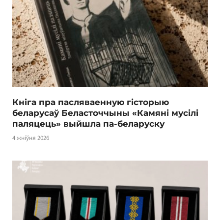
Кніга пра пасляваенную гісторыю
беларусаў Беласточчыны «Камяні мусілі
паляцець» выйшла па-беларуску
4 жніўня 2026