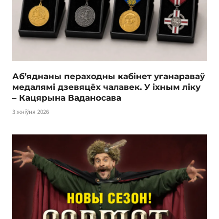
Аб’яднаны пераходны кабінет уганараваў
медалямі дзевяцёх чалавек. У іхным ліку
– Кацярына Ваданосава
3 жніўня 2026