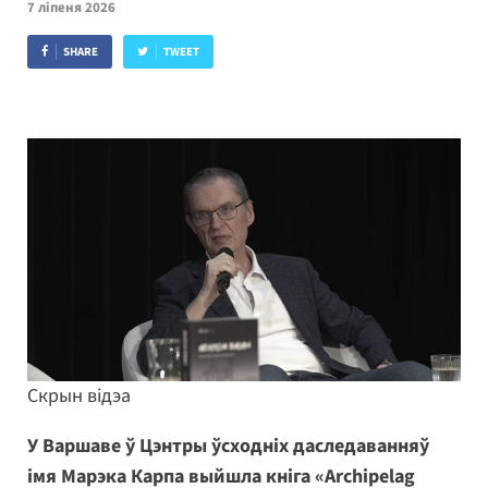
7 ліпеня 2026
SHARE
TWEET
Скрын відэа
У Варшаве ў Цэнтры ўсходніх даследаванняў
імя Марэка Карпа выйшла кніга «Archipelag