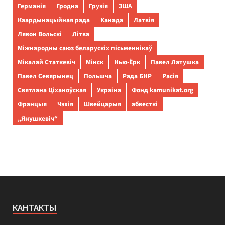
Германія
Гродна
Грузія
ЗША
Каардынацыйная рада
Канада
Латвія
Лявон Вольскі
Літва
Міжнародны саюз беларускіх пісьменнікаў
Мікалай Статкевіч
Мінск
Нью-Ёрк
Павел Латушка
Павел Севярынец
Польшча
Рада БНР
Расія
Святлана Ціханоўская
Украіна
Фонд kamunikat.org
Францыя
Чэхія
Швейцарыя
абвесткі
„Янушкевіч“
КАНТАКТЫ