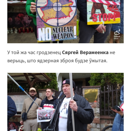
У той жа час гродзенец
Сяргей Верамеенка
не
верыць, што ядзерная зброя будзе ўжытая.