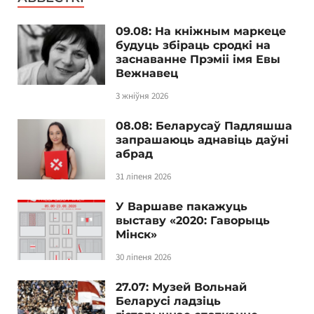
09.08: На кніжным маркеце
будуць збіраць сродкі на
заснаванне Прэміі імя Евы
Вежнавец
3 жніўня 2026
08.08: Беларусаў Падляшша
запрашаюць аднавіць даўні
абрад
31 ліпеня 2026
У Варшаве пакажуць
выставу «2020: Гаворыць
Мінск»
30 ліпеня 2026
27.07: Музей Вольнай
Беларусі ладзіць