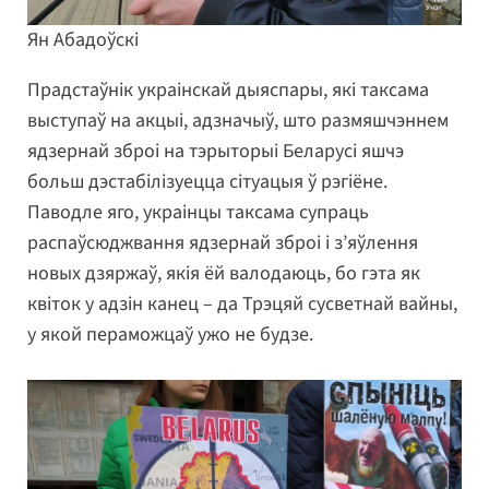
Ян Абадоўскі
Прадстаўнік украінскай дыяспары, які таксама
выступаў на акцыі, адзначыў, што размяшчэннем
ядзернай зброі на тэрыторыі Беларусі яшчэ
больш дэстабілізуецца сітуацыя ў рэгіёне.
Паводле яго, украінцы таксама супраць
распаўсюджвання ядзернай зброі і з’яўлення
новых дзяржаў, якія ёй валодаюць, бо гэта як
квіток у адзін канец – да Трэцяй сусветнай вайны,
у якой пераможцаў ужо не будзе.