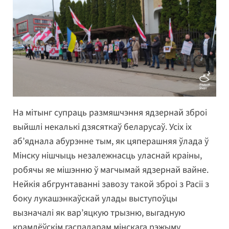
На мітынг супраць размяшчэння ядзернай зброі
выйшлі некалькі дзясяткаў беларусаў. Усіх іх
аб’яднала абурэнне тым, як цяперашняя ўлада ў
Мінску нішчыць незалежнасць уласнай краіны,
робячы яе мішэнню ў магчымай ядзернай вайне.
Нейкія абгрунтаванні завозу такой зброі з Расіі з
боку лукашэнкаўскай улады выступоўцы
вызначалі як вар’яцкую трызню, выгадную
крамлёўскім гаспадарам мінскага рэжыму.