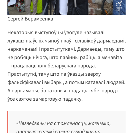
Сергей Верамеенка
Некаторыя выступоўцы ўвогуле называлі
лукашэнкаўскіх чыноўнікаў і сілавікоў дармаедамі,
наркаманамі і прастытуткамі. Дармаеды, таму што
не робяць нічога, што павінны рабіць, а менавіта
– працаваць для беларускага народа.
Прастытуткі, таму што па ўказцы зверху
фальсіфікавалі выбары, а потым катавалі людзей.
А наркаманы, бо гатовыя прадаць сябе, народ і
ўсё святое за чарговую падачку.
«Нягледзячы на стомленасць, магчыма,
апатыю, вельмі важна выходзіць на