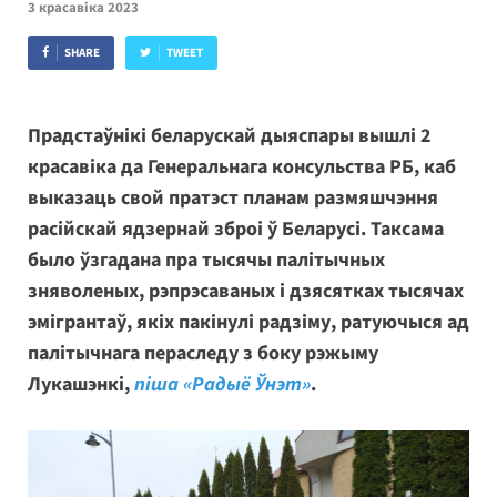
3 красавіка 2023
SHARE
TWEET
Прадстаўнікі беларускай дыяспары вышлі 2
красавіка да Генеральнага консульства РБ, каб
выказаць свой пратэст планам размяшчэння
расійскай ядзернай зброі ў Беларусі. Таксама
было ўзгадана пра тысячы палітычных
зняволеных, рэпрэсаваных і дзясятках тысячах
эмігрантаў, якіх пакінулі радзіму, ратуючыся ад
палітычнага пераследу з боку рэжыму
Лукашэнкі,
піша «Радыё Ўнэт»
.