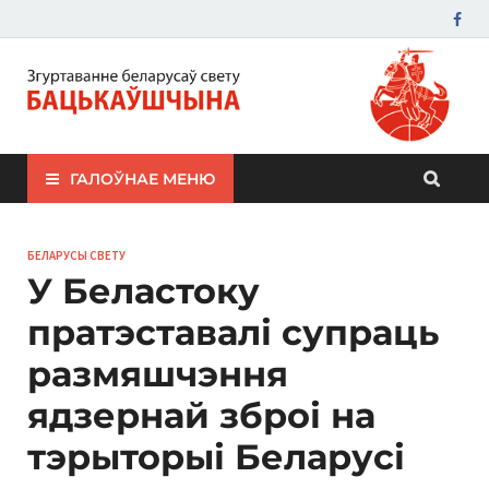
ЗБС "Бацькаўшчына"
ГАЛОЎНАЕ МЕНЮ
БЕЛАРУСЫ СВЕТУ
У Беластоку
пратэставалі супраць
размяшчэння
ядзернай зброі на
тэрыторыі Беларусі