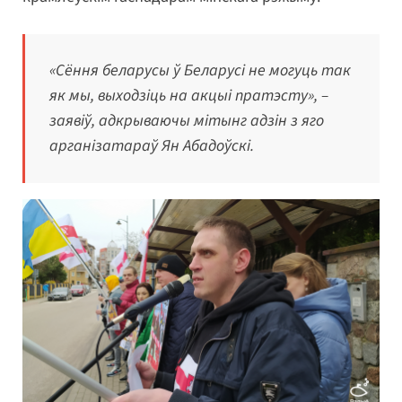
«Сёння беларусы ў Беларусі не могуць так
як мы, выходзіць на акцыі пратэсту», –
заявіў, адкрываючы мітынг адзін з яго
арганізатараў Ян Абадоўскі.