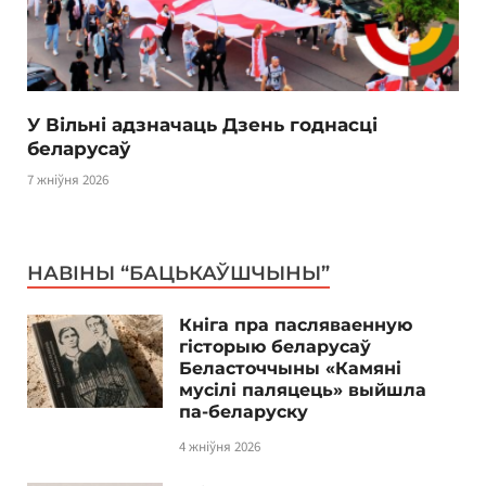
У Вільні адзначаць Дзень годнасці
беларусаў
7 жніўня 2026
НАВІНЫ “БАЦЬКАЎШЧЫНЫ”
Кніга пра пасляваенную
гісторыю беларусаў
Беласточчыны «Камяні
мусілі паляцець» выйшла
па-беларуску
4 жніўня 2026