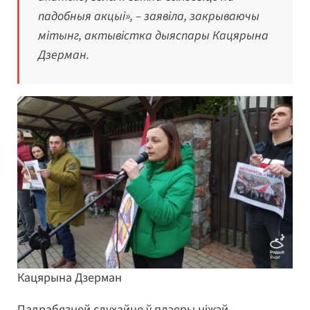
падобныя акцыі», – заявіла, закрываючы
мітынг, актывістка дыяспары Кацярына
Дзерман.
Кацярына Дзерман
Падрабязней слухайце ў плэеры ніжэй.