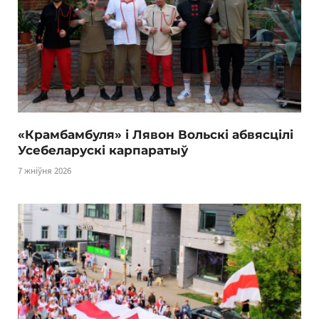
«Крамбамбуля» і Лявон Вольскі абвясцілі
Усебеларускі карпаратыў
7 жніўня 2026