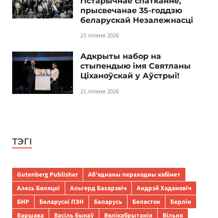
гістарычнае спатканне,
прысвечанае 35-годдзю
беларускай Незалежнасці
23 ліпеня 2026
Адкрыты набор на
стыпендыю імя Святланы
Ціханоўскай у Аўстрыі!
21 ліпеня 2026
ТЭГІ
Gutenberg Publisher
Аб’яднаны пераходны кабінет
Алесь Бяляцкі
Альгерд Бахарэвіч
Андрэй Хадановіч
БНР
Беларускі ПЭН
Беларусь
Беласток
Берлін
Варшава
Васіль Быкаў
Вялікабрытанія
Вільня