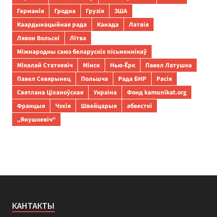
Германія
Гродна
Грузія
ЗША
Каардынацыйная рада
Канада
Латвія
Лявон Вольскі
Літва
Міжнародны саюз беларускіх пісьменнікаў
Мікалай Статкевіч
Мінск
Нью-Ёрк
Павел Латушка
Павел Севярынец
Польшча
Рада БНР
Расія
Святлана Ціханоўская
Украіна
Фонд kamunikat.org
Францыя
Чэхія
Швейцарыя
абвесткі
„Янушкевіч“
КАНТАКТЫ