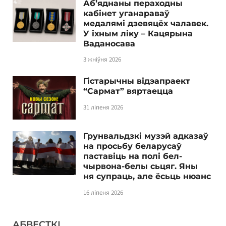
Аб’яднаны пераходны
кабінет уганараваў
медалямі дзевяцёх чалавек.
У іхным ліку – Кацярына
Ваданосава
3 жніўня 2026
Гістарычны відэапраект
“Сармат” вяртаецца
31 ліпеня 2026
Грунвальдзкі музэй адказаў
на просьбу беларусаў
паставіць на полі бел-
чырвона-белы сьцяг. Яны
ня супраць, але ёсьць нюанс
16 ліпеня 2026
АБВЕСТКІ