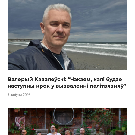
Валерый Кавалеўскі: “Чакаем, калі будзе
наступны крок у вызваленні палітвязняў”
7 жніўня 2026