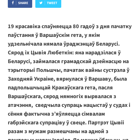
SHARE
TWEET
19 красавіка спаўняецца 80 гадоў з дня пачатку
паўстання ў Варшаўскім гета, у якім
удзельнічала нямала ўраджэнцаў Беларусі.
Сярод іх Цывія Любеткін: яна нарадзілася ў
Беларусі, займалася грамадскай дзейнасцю на
тэрыторыі Польшчы, пачатак вайны сустрэла ў
Заходняй Украіне, вярнулася ў Варшаву, была
падпольшчыцай Кракаўскага гета, пасля
Варшаўскага, сярод нямногіх вырвалася з
атачэння, сведчыла супраць нацыстаў у судах і
сёння фактычна з’яўляецца сімвалам
габрэйскага супраціву ў свеце. Партрэт Цывіі
разам з мужам размешчаны на адной з