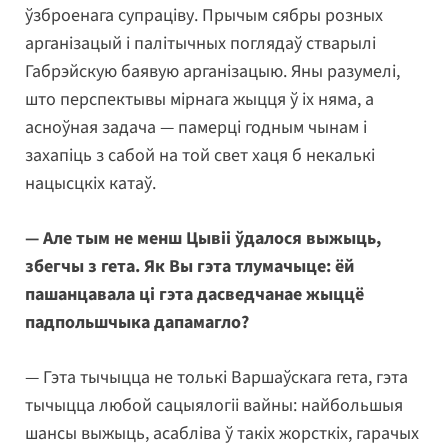
ўзброенага супраціву. Прычым сябры розных
арганізацый і палітычных поглядаў стварылі
Габрэйскую баявую арганізацыю. Яны разумелі,
што перспектывы мірнага жыцця ў іх няма, а
асноўная задача — памерці годным чынам і
захапіць з сабой на той свет хаця б некалькі
нацысцкіх катаў.
— Але тым не менш Цывіі ўдалося выжыць,
збегчы з гета. Як Вы гэта тлумачыце: ёй
пашанцавала ці гэта дасведчанае жыццё
падпольшчыка дапамагло?
— Гэта тычыцца не толькі Варшаўскага гета, гэта
тычыцца любой сацыялогіі вайны: найбольшыя
шансы выжыць, асабліва ў такіх жорсткіх, гарачых