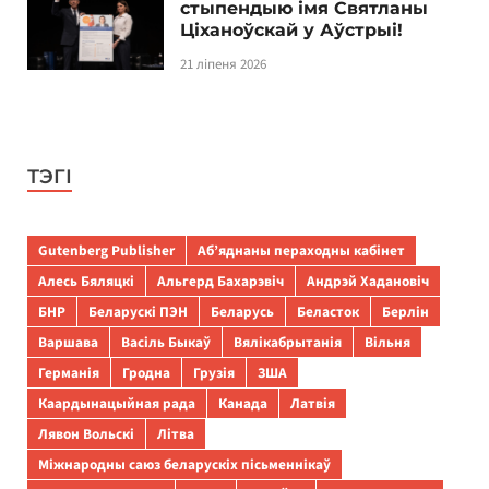
стыпендыю імя Святланы
Ціханоўскай у Аўстрыі!
21 ліпеня 2026
ТЭГІ
Gutenberg Publisher
Аб’яднаны пераходны кабінет
Алесь Бяляцкі
Альгерд Бахарэвіч
Андрэй Хадановіч
БНР
Беларускі ПЭН
Беларусь
Беласток
Берлін
Варшава
Васіль Быкаў
Вялікабрытанія
Вільня
Германія
Гродна
Грузія
ЗША
Каардынацыйная рада
Канада
Латвія
Лявон Вольскі
Літва
Міжнародны саюз беларускіх пісьменнікаў