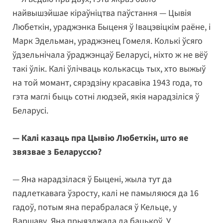
найвышэйшае кіраўніцтва паўстання — Цывія
Любеткін, ураджэнка Быценя ў Івацэвіцкім раёне, і
Марк Эдельман, ураджэнец Гомеля. Колькі ўсяго
ўдзельнічала ўраджэнцаў Беларусі, ніхто ж не вёў
такі ўлік. Калі ўлічваць колькасць тых, хто выжыў
на той момант, сярэдзіну красавіка 1943 года, то
гэта маглі быць сотні людзей, якія нарадзіліся ў
Беларусі.
— Калі казаць пра Цывію Любеткін, што яе
звязвае з Беларуссю?
— Яна нарадзілася ў Быцені, жыла тут да
падлеткавага ўзросту, калі не памыляюся да 16
гадоў, потым яна перабралася ў Кельце, у
Варшаву. Яна прыязджала да бацькоў. У