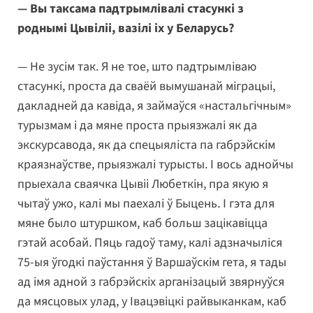
— Вы таксама падтрымлівалі стасункі з
роднымі Цывіліі, вазілі іх у Беларусь?
— Не зусім так. Я не тое, што падтрымліваю
стасункі, проста да сваёй вымушанай міграцыі,
дакладней да кавіда, я займаўся «настальгічным»
турызмам і да мяне проста прыязжалі як да
экскурсавода, як да спецыяліста па габрэйскім
краязнаўстве, прыязжалі турысты. І вось аднойчы
прыехала сваячка Цывіі Любеткін, пра якую я
чытаў ужо, калі мы паехалі ў Быцень. І гэта для
мяне было штуршком, каб больш зацікавіцца
гэтай асобай. Пяць гадоў таму, калі адзначыліся
75-ыя ўгодкі паўстання ў Варшаўскім гета, я тады
ад імя адной з габрэйскіх арганізацый звярнуўся
да мясцовых улад, у Івацэвіцкі райвыканкам, каб