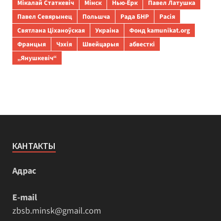
Мікалай Статкевіч
Мінск
Нью-Ёрк
Павел Латушка
Павел Севярынец
Польшча
Рада БНР
Расія
Святлана Ціханоўская
Украіна
Фонд kamunikat.org
Францыя
Чэхія
Швейцарыя
абвесткі
„Янушкевіч“
КАНТАКТЫ
Адрас
E-mail
zbsb.minsk@gmail.com