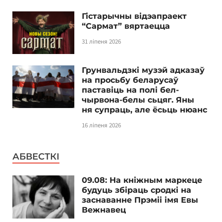
Гістарычны відэапраект
“Сармат” вяртаецца
31 ліпеня 2026
Грунвальдзкі музэй адказаў
на просьбу беларусаў
паставіць на полі бел-
чырвона-белы сьцяг. Яны
ня супраць, але ёсьць нюанс
16 ліпеня 2026
АБВЕСТКІ
09.08: На кніжным маркеце
будуць збіраць сродкі на
заснаванне Прэміі імя Евы
Вежнавец