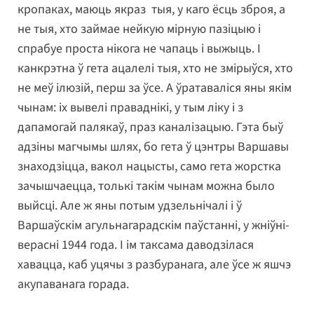
кропаках, маюць якраз тыя, у каго ёсць зброя, а
не тыя, хто займае нейкую мірную пазіцыю і
спрабуе проста нікога не чапаць і выжыць. І
канкрэтна ў гета ацалелі тыя, хто не змірыўся, хто
не меў ілюзій, перш за ўсе. А ўратаваліся яны якім
чынам: іх вывелі праваднікі, у тым ліку і з
дапамогай палякаў, праз каналізацыю. Гэта быў
адзіны магчымы шлях, бо гета ў цэнтры Варшавы
знаходзіцца, вакол нацысты, само гета жорстка
зачышчаецца, толькі такім чынам можна было
выйсці. Але ж яны потым удзельнічалі і ў
Варшаўскім агульнагарадскім паўстанні, у жніўні-
верасні 1944 года. І ім таксама даводзілася
хавацца, каб уцячы з разбуранага, але ўсе ж яшчэ
акупаванага горада.