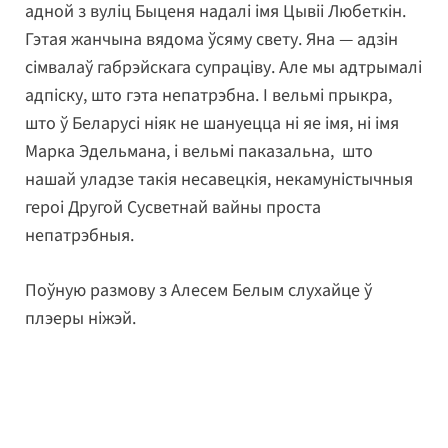
адной з вуліц Быценя надалі імя Цывіі Любеткін.
Гэтая жанчына вядома ўсяму свету. Яна — адзін
сімвалаў габрэйскага супраціву. Але мы адтрымалі
адпіску, што гэта непатрэбна. І вельмі прыкра,
што ў Беларусі ніяк не шануецца ні яе імя, ні імя
Марка Эдельмана, і вельмі паказальна, што
нашай уладзе такія несавецкія, некамуністычныя
героі Другой Сусветнай вайны проста
непатрэбныя.
Поўную размову з Алесем Белым слухайце ў
плэеры ніжэй.