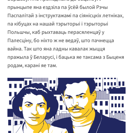
прынцыпе яна ездзіла па ўсёй былой Рэчы
Паспалітай з інструктажамі па сіянісцкіх летніках,
па кібуцах на нашай тэрыторыі і тэрыторыі
Польшчы, каб рыхтаваць перасяленцаў у
Палесціну, бо ніхто ж не ведаў, што пачнецца
вайна. Так што яна ладны кавалак жыцця
пражыла ў Беларусі, і бацька яе таксама з Быценя
родам, карані яе там.