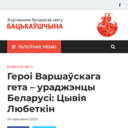
ЗБС "Бацькаўшчына"
ГАЛОЎНАЕ МЕНЮ
БЕЛАРУСЫ СВЕТУ
Героі Варшаўскага
гета – ураджэнцы
Беларусі: Цывія
Любеткін
18 красавіка 2023