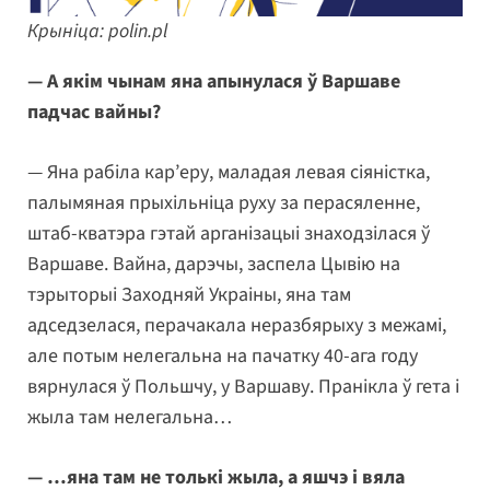
Крыніца: polin.pl
— А якім чынам яна апынулася ў Варшаве
падчас вайны?
— Яна рабіла кар’еру, маладая левая сіяністка,
палымяная прыхільніца руху за перасяленне,
штаб-кватэра гэтай арганізацыі знаходзілася ў
Варшаве. Вайна, дарэчы, заспела Цывію на
тэрыторыі Заходняй Украіны, яна там
адседзелася, перачакала неразбярыху з межамі,
але потым нелегальна на пачатку 40-ага году
вярнулася ў Польшчу, у Варшаву. Пранікла ў гета і
жыла там нелегальна…
— …яна там не толькі жыла, а яшчэ і вяла