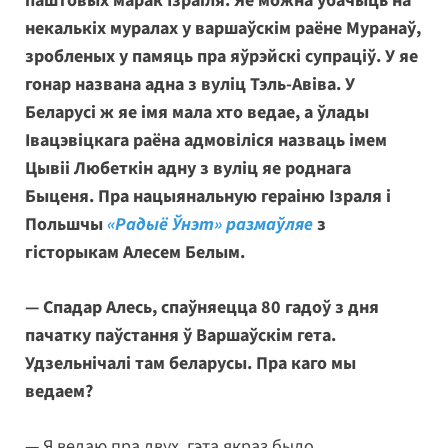
паштовых марак Ізраіля. Яе можна ўбачыць на
некалькіх муралах у варшаўскім раёне Муранаў,
зробленых у памяць пра яўрэйскі супраціў. У яе
гонар названа адна з вуліц Тэль-Авіва. У
Беларусі ж яе імя мала хто ведае, а ўлады
Івацэвіцкага раёна адмовіліся назваць імем
Цывіі Любеткін адну з вуліц яе роднага
Быценя. Пра нацыянальную гераіню Ізраля і
Польшчы
«Радыё Ўнэт» размаўляе
з
гісторыкам Алесем Белым.
— Спадар Алесь, спаўняецца 80 гадоў з дня
пачатку паўстання ў Варшаўскім гета.
Удзельнічалі там беларусы. Пра каго мы
ведаем?
— Я ведаю пра двух, гэта якраз было