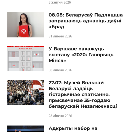
3 жніўня 2026
08.08: Беларусаў Падляшша
запрашаюць аднавіць даўні
абрад
31 ліпеня 2026
У Варшаве пакажуць
выставу «2020: Гаворыць
Мінск»
30 ліпеня 2026
27.07: Музей Вольнай
Беларусі ладзіць
гістарычнае спатканне,
прысвечанае 35-годдзю
беларускай Незалежнасці
23 ліпеня 2026
Адкрыты набор на