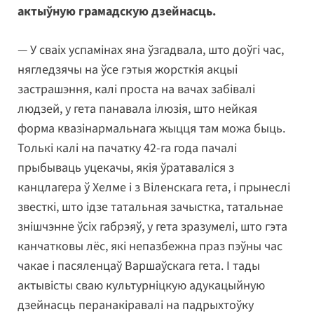
актыўную грамадскую дзейнасць.
— У сваіх успамінах яна ўзгадвала, што доўгі час,
нягледзячы на ўсе гэтыя жорсткія акцыі
застрашэння, калі проста на вачах забівалі
людзей, у гета панавала ілюзія, што нейкая
форма квазінармальнага жыцця там можа быць.
Толькі калі на пачатку 42-га года пачалі
прыбываць уцекачы, якія ўратаваліся з
канцлагера ў Хелме і з Віленскага гета, і прынеслі
звесткі, што ідзе татальная зачыстка, татальнае
знішчэнне ўсіх габрэяў, у гета зразумелі, што гэта
канчатковы лёс, які непазбежна праз пэўны час
чакае і пасяленцаў Варшаўскага гета. І тады
актывісты сваю культурніцкую адукацыйную
дзейнасць перанакіравалі на падрыхтоўку