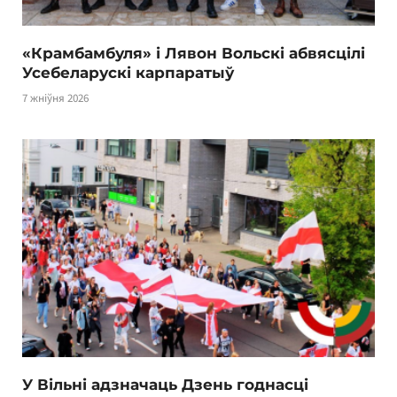
«Крамбамбуля» і Лявон Вольскі абвясцілі
Усебеларускі карпаратыў
7 жніўня 2026
У Вільні адзначаць Дзень годнасці