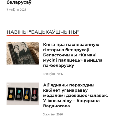
беларусаў
7 жніўня 2026
НАВІНЫ “БАЦЬКАЎШЧЫНЫ”
Кніга пра пасляваенную
гісторыю беларусаў
Беласточчыны «Камяні
мусілі паляцець» выйшла
па-беларуску
4 жніўня 2026
Аб’яднаны пераходны
кабінет уганараваў
медалямі дзевяцёх чалавек.
У іхным ліку – Кацярына
Ваданосава
3 жніўня 2026