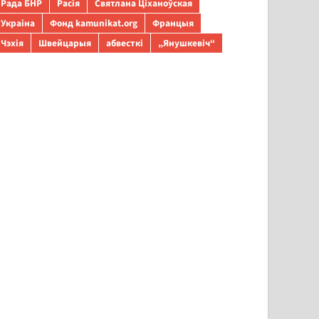
Рада БНР
Расія
Святлана Ціханоўская
Украіна
Фонд kamunikat.org
Францыя
Чэхія
Швейцарыя
абвесткі
„Янушкевіч“