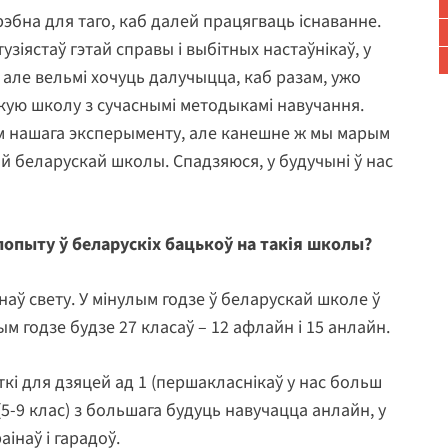
рэбна для таго, каб далей працягваць існаванне.
узіястаў гэтай справы і выбітных настаўнікаў, у
е, але вельмі хочуць далучыцца, каб разам, ужо
кую школу з сучаснымі методыкамі навучання.
м нашага эксперыменту, але канешне ж мы марым
й беларускай школы. Спадзяюся, у будучыні ў нас
попыту ў беларускіх бацькоў на такія школы?
інаў свету. У мінулым годзе ў беларускай школе ў
ым годзе будзе 27 класаў – 12 афлайн і 15 анлайн.
ткі для дзяцей ад 1 (першакласнікаў у нас больш
 (5-9 клас) з большага будуць навучацца анлайн, у
інаў і гарадоў.