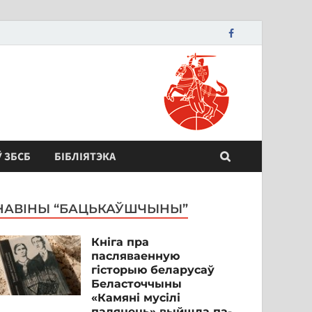
Ў ЗБСБ
БІБЛІЯТЭКА
НАВІНЫ “БАЦЬКАЎШЧЫНЫ”
Кніга пра
пасляваенную
гісторыю беларусаў
Беласточчыны
«Камяні мусілі
паляцець» выйшла па-