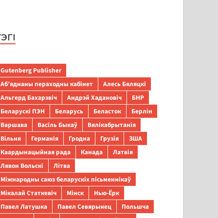
ТЭГІ
Gutenberg Publisher
Аб’яднаны пераходны кабінет
Алесь Бяляцкі
Альгерд Бахарэвіч
Андрэй Хадановіч
БНР
Беларускі ПЭН
Беларусь
Беласток
Берлін
Варшава
Васіль Быкаў
Вялікабрытанія
Вільня
Германія
Гродна
Грузія
ЗША
Каардынацыйная рада
Канада
Латвія
Лявон Вольскі
Літва
Міжнародны саюз беларускіх пісьменнікаў
Мікалай Статкевіч
Мінск
Нью-Ёрк
Павел Латушка
Павел Севярынец
Польшча