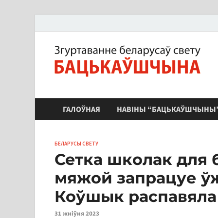
ЗБС "Бацькаўшчына"
ГАЛОЎНАЯ
НАВІНЫ “БАЦЬКАЎШЧЫНЫ
БЕЛАРУСЫ СВЕТУ
Сетка школак для 
мяжой запрацуе ўжо
Коўшык распавяла
31 жніўня 2023