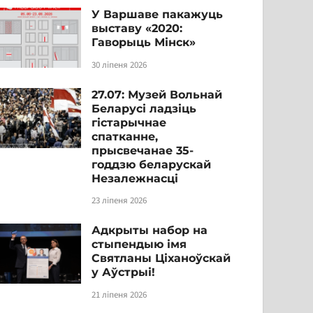
У Варшаве пакажуць
выставу «2020:
Гаворыць Мінск»
30 ліпеня 2026
27.07: Музей Вольнай
Беларусі ладзіць
гістарычнае
спатканне,
прысвечанае 35-
годдзю беларускай
Незалежнасці
23 ліпеня 2026
Адкрыты набор на
стыпендыю імя
Святланы Ціханоўскай
у Аўстрыі!
21 ліпеня 2026