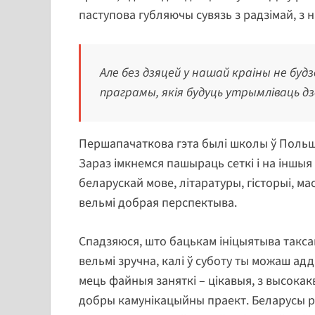
паступова губляючы сувязь з радзімай, з 
Але без дзяцей у нашай краіны не буд
праграмы, якія будуць утрымліваць д
Першапачаткова гэта былі школы ў Польшч
Зараз імкнемся пашыраць сеткі і на іншыя 
беларускай мове, літаратуры, гісторыі, ма
вельмі добрая перспектыва.
Спадзяюся, што бацькам ініцыятыва таксам
вельмі зручна, калі ў суботу ты можаш адд
мець файныя заняткі – цікавыя, з высокакв
добры камунікацыйны праект. Беларусы ра