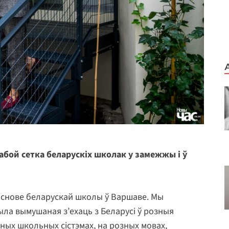
абой сетка беларускіх школак у замежжы і ў
 аснове беларускай школы ў Варшаве. Мы
ыла вымушаная з’ехаць з Беларусі ў розныя
ных школьных сістэмах, на розных мовах,