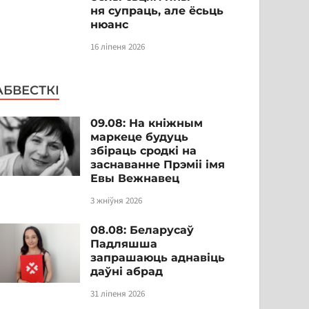
ня супраць, але ёсьць
нюанс
16 ліпеня 2026
АБВЕСТКІ
09.08: На кніжным
маркеце будуць
збіраць сродкі на
заснаванне Прэміі імя
Евы Вежнавец
3 жніўня 2026
08.08: Беларусаў
Падляшша
запрашаюць аднавіць
даўні абрад
31 ліпеня 2026