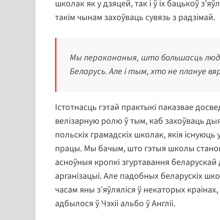
школак як у дзяцей, так і ў іх бацькоў з’я
такім чынам захоўваць сувязь з радзімай.
Мы перакананыя, што большасць людзе
Беларусь. Але і тым, хто не плануе вя
Істотнасць гэтай практыкі паказвае досв
велізарную ролю ў тым, каб захоўваць ды
польскіх грамадскіх школак, якія існуюць 
працы. Мы бачым, што гэтыя школы стано
асноўныя кропкі згуртавання беларускай 
арганізацыі. Але падобных беларускіх шко
часам яны з’яўляліся ў некаторых краінах
адбылося ў Чэхіі альбо ў Англіі.