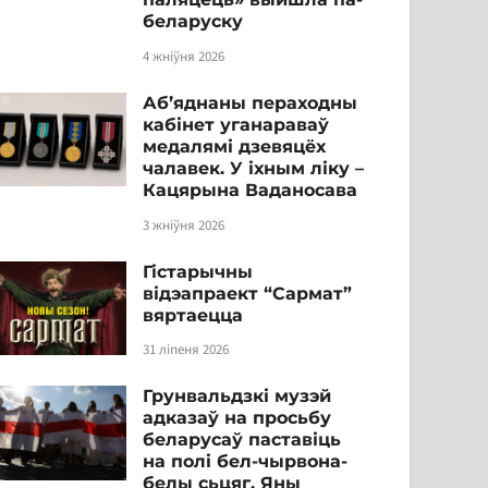
беларуску
4 жніўня 2026
Аб’яднаны пераходны
кабінет уганараваў
медалямі дзевяцёх
чалавек. У іхным ліку –
Кацярына Ваданосава
3 жніўня 2026
Гістарычны
відэапраект “Сармат”
вяртаецца
31 ліпеня 2026
Грунвальдзкі музэй
адказаў на просьбу
беларусаў паставіць
на полі бел-чырвона-
белы сьцяг. Яны