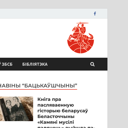
Ў ЗБСБ
БІБЛІЯТЭКА
НАВІНЫ “БАЦЬКАЎШЧЫНЫ”
Кніга пра
пасляваенную
гісторыю беларусаў
Беласточчыны
«Камяні мусілі
паляцець» выйшла па-