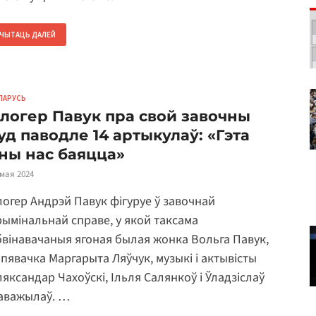
ЧЫТАЦЬ ДАЛЕЙ
ЛАРУСЬ
логер Павук пра свой завочны
уд паводле 14 артыкулаў: «Гэта
ны нас баяцца»
 мая 2024
логер Андрэй Павук фігуруе ў завочнай
рымінальнай справе, у якой таксама
бвінавачаныя ягоная былая жонка Вольга Павук,
ьпявачка Маргарыта Ляўчук, музыкі і актывісты
ляксандар Чахоўскі, Ільля Салянкоў і Ўладзіслаў
аважылаў. …