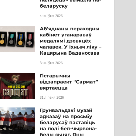
беларуску
4 жніўня 2026
Аб’яднаны пераходны
кабінет уганараваў
медалямі дзевяцёх
чалавек. У іхным ліку –
Кацярына Ваданосава
3 жніўня 2026
Гістарычны
відэапраект “Сармат”
вяртаецца
31 ліпеня 2026
Грунвальдзкі музэй
адказаў на просьбу
беларусаў паставіць
на полі бел-чырвона-
белы сьцяг. Яны