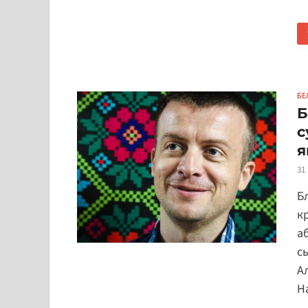
БЕ
Б
с
я
31
Б
к
а
с
А
Н