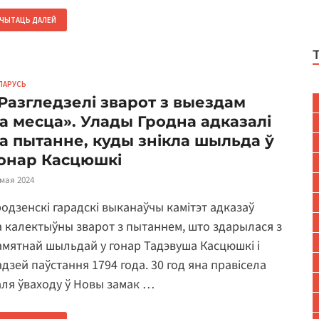
ЧЫТАЦЬ ДАЛЕЙ
ЛАРУСЬ
Разгледзелі зварот з выездам
а месца». Улады Гродна адказалі
а пытанне, куды знікла шыльда ў
онар Касцюшкі
 мая 2024
родзенскі гарадскі выканаўчы камітэт адказаў
а калектыўны зварот з пытаннем, што здарылася з
амятнай шыльдай у гонар Тадэвуша Касцюшкі і
адзей паўстання 1794 года. 30 год яна правісела
аля ўваходу ў Новы замак …