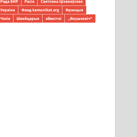
Рада БНР
Расія
Святлана Ціханоўская
Украіна
Фонд kamunikat.org
Францыя
Чэхія
Швейцарыя
абвесткі
„Янушкевіч“