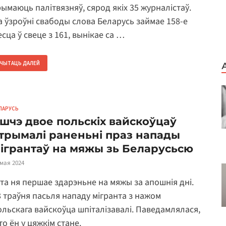
рымаюць палітвязняў, сярод якіх 35 журналістаў.
а ўзроўні свабоды слова Беларусь займае 158-е
сца ў свеце з 161, вынікае са …
ЧЫТАЦЬ ДАЛЕЙ
ЛАРУСЬ
шчэ двое польскіх вайскоўцаў
трымалі раненьні праз напады
ігрантаў на мяжы зь Беларусьсю
 мая 2024
эта ня першае здарэньне на мяжы за апошнія дні.
8 траўня пасьля нападу мігранта з нажом
ольскага вайскоўца шпіталізавалі. Паведамлялася,
то ён у цяжкім стане.