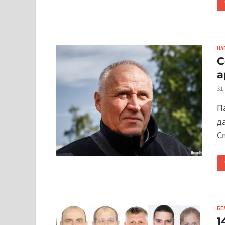
НА
С
а
31
П
да
С
БЕ
1