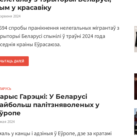
ым у красавіку
чэрвеня 2024
.694 спробы пранікнення нелегальных мігрантаў з
рыторыі Беларусі спынілі ў траўні 2024 года
уседнія краіны Еўрасаюза.
ЧЫТАЦЬ ДАЛЕЙ
ЛАРУСЬ
арыс Гарэцкі: У Беларусі
айбольш палітзняволеных у
ўропе
 мая 2024
аль у канцы і адзіныя ў Еўропе, дзе за кратамі