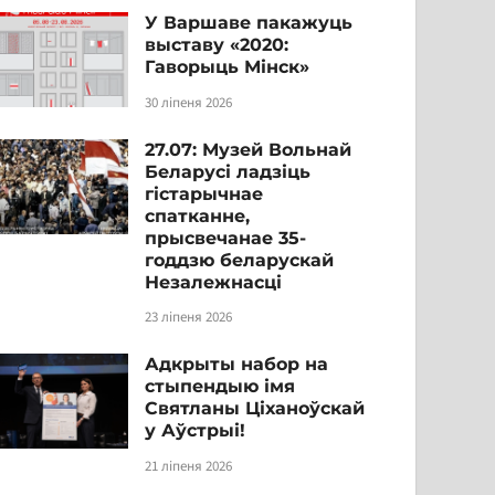
У Варшаве пакажуць
выставу «2020:
Гаворыць Мінск»
30 ліпеня 2026
27.07: Музей Вольнай
Беларусі ладзіць
гістарычнае
спатканне,
прысвечанае 35-
годдзю беларускай
Незалежнасці
23 ліпеня 2026
Адкрыты набор на
стыпендыю імя
Святланы Ціханоўскай
у Аўстрыі!
21 ліпеня 2026