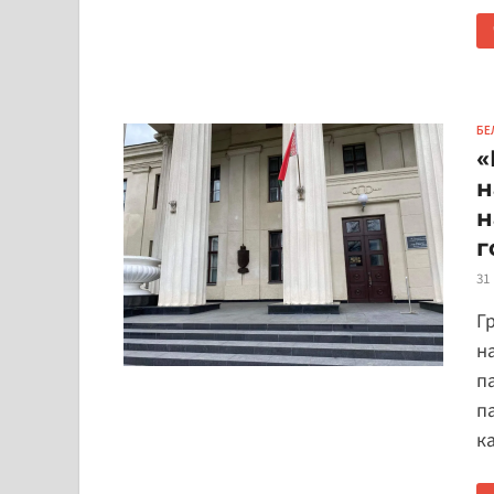
БЕ
«
н
н
г
31
Г
н
п
п
к