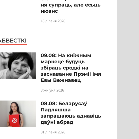
ня супраць, але ёсьць
нюанс
16 ліпеня 2026
АБВЕСТКІ
09.08: На кніжным
маркеце будуць
збіраць сродкі на
заснаванне Прэміі імя
Евы Вежнавец
3 жніўня 2026
08.08: Беларусаў
Падляшша
запрашаюць аднавіць
даўні абрад
31 ліпеня 2026