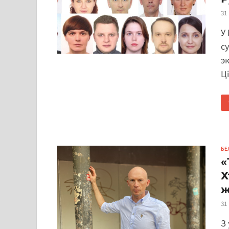
31
У
с
э
Ц
БЕ
«
Х
ж
31
З 