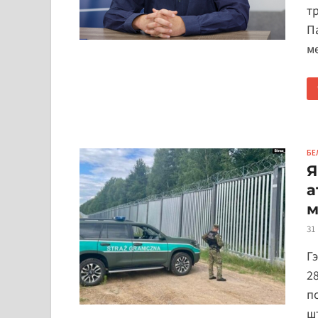
т
П
ме
БЕ
Я
а
м
31
Г
2
п
ш