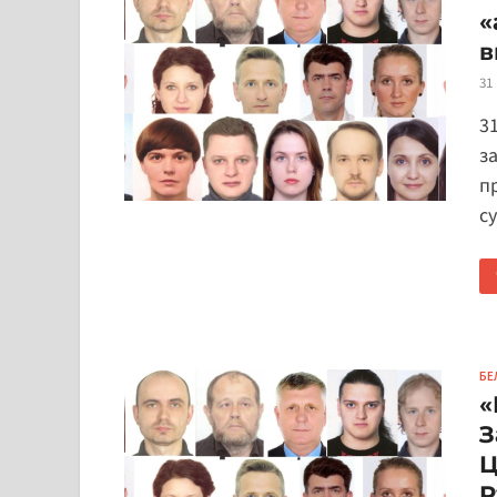
«
в
31
3
з
п
су
БЕ
«
З
Ц
Р