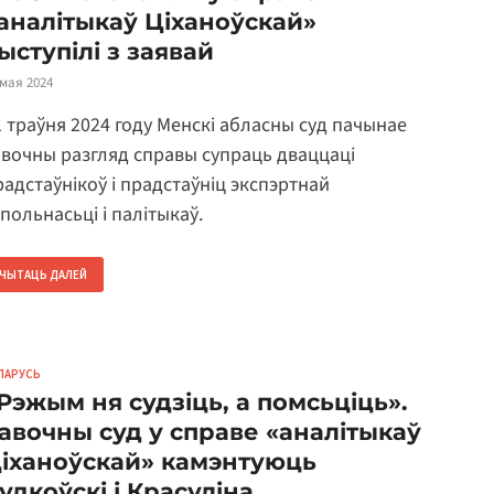
аналітыкаў Ціханоўскай»
ыступілі з заявай
 мая 2024
1 траўня 2024 году Менскі абласны суд пачынае
авочны разгляд справы супраць дваццаці
радстаўнікоў і прадстаўніц экспэртнай
польнасьці і палітыкаў.
ЧЫТАЦЬ ДАЛЕЙ
ЛАРУСЬ
Рэжым ня судзіць, а помсьціць».
авочны суд у справе «аналітыкаў
іханоўскай» камэнтуюць
удкоўскі і Красуліна