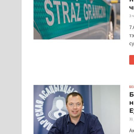
ч
3 
7
тэ
с
БЕ
Б
н
Е
31
Ам