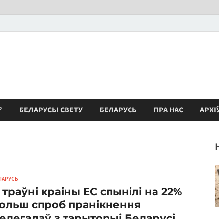
”
БЕЛАРУСЫ СВЕТУ
БЕЛАРУСЬ
ПРА НАС
АРХІ
ЛАРУСЬ
 траўні краіны ЕC спынілі на 22%
ольш спроб пранікнення
елегалаў з тэрыторыі Беларусі,