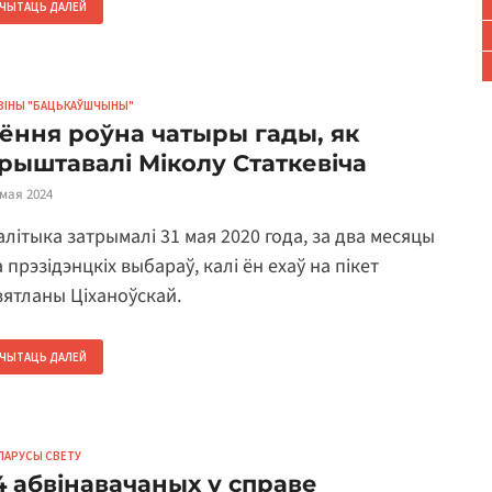
ЧЫТАЦЬ ДАЛЕЙ
ВІНЫ "БАЦЬКАЎШЧЫНЫ"
ёння роўна чатыры гады, як
рыштавалі Міколу Статкевіча
 мая 2024
алітыка затрымалі 31 мая 2020 года, за два месяцы
 прэзідэнцкіх выбараў, калі ён ехаў на пікет
вятланы Ціханоўскай.
ЧЫТАЦЬ ДАЛЕЙ
ЛАРУСЫ СВЕТУ
4 абвінавачаных у справе