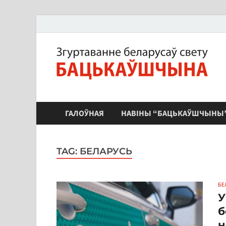
ЗБС "Бацькаўшчына"
ГАЛОЎНАЯ
НАВІНЫ “БАЦЬКАЎШЧЫНЫ
TAG:
БЕЛАРУСЬ
БЕ
У
б
н