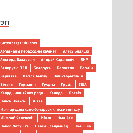
ТЭГІ
Gutenberg Publisher
Аб’яднаны пераходны кабінет
Алесь Бяляцкі
Альгерд Бахарэвіч
Андрэй Хадановіч
БНР
Беларускі ПЭН
Беларусь
Беласток
Берлін
Варшава
Васіль Быкаў
Вялікабрытанія
Вільня
Германія
Гродна
Грузія
ЗША
Каардынацыйная рада
Канада
Латвія
Лявон Вольскі
Літва
Міжнародны саюз беларускіх пісьменнікаў
Мікалай Статкевіч
Мінск
Нью-Ёрк
Павел Латушка
Павел Севярынец
Польшча