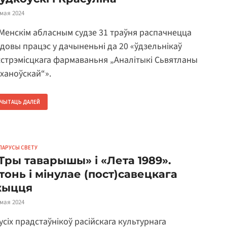
 мая 2024
 Менскім абласным судзе 31 траўня распачнецца
удовы працэс у дачыненьні да 20 «ўдзельнікаў
кстрэмісцкага фармаваньня „Аналітыкі Сьвятланы
іханоўскай“».
ЧЫТАЦЬ ДАЛЕЙ
ЛАРУСЫ СВЕТУ
Тры таварышы» і «Лета 1989».
тонь і мінулае (пост)савецкага
ыцця
 мая 2024
усіх прадстаўнікоў расійскага культурнага