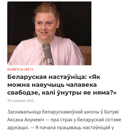
БЕЛАРУСЫ СВЕТУ
Беларуская настаўніца: «Як
можна навучыць чалавека
свабодзе, калі ўнутры яе няма?»
29 сакавіка 2025
Заснавальніца беларускамоўнай школы ў Батумі
Аксана Акуневіч — пра страх у беларускай сістэме
адукацыі. — Я пачала працаваць настаўніцай у