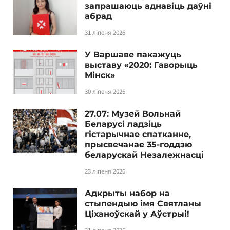
запрашаюць аднавіць даўні
абрад
31 ліпеня 2026
У Варшаве пакажуць
выставу «2020: Гаворыць
Мінск»
30 ліпеня 2026
27.07: Музей Вольнай
Беларусі ладзіць
гістарычнае спатканне,
прысвечанае 35-годдзю
беларускай Незалежнасці
23 ліпеня 2026
Адкрыты набор на
стыпендыю імя Святланы
Ціханоўскай у Аўстрыі!