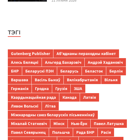
21 ліпеня 2026
ТЭГІ
Gutenberg Publisher
Аб’яднаны пераходны кабінет
Алесь Бяляцкі
Альгерд Бахарэвіч
Андрэй Хадановіч
БНР
Беларускі ПЭН
Беларусь
Беласток
Берлін
Варшава
Васіль Быкаў
Вялікабрытанія
Вільня
Германія
Гродна
Грузія
ЗША
Каардынацыйная рада
Канада
Латвія
Лявон Вольскі
Літва
Міжнародны саюз беларускіх пісьменнікаў
Мікалай Статкевіч
Мінск
Нью-Ёрк
Павел Латушка
Павел Севярынец
Польшча
Рада БНР
Расія