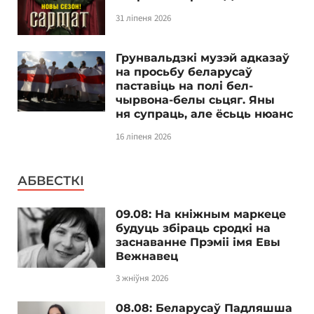
31 ліпеня 2026
Грунвальдзкі музэй адказаў
на просьбу беларусаў
паставіць на полі бел-
чырвона-белы сьцяг. Яны
ня супраць, але ёсьць нюанс
16 ліпеня 2026
АБВЕСТКІ
09.08: На кніжным маркеце
будуць збіраць сродкі на
заснаванне Прэміі імя Евы
Вежнавец
3 жніўня 2026
08.08: Беларусаў Падляшша