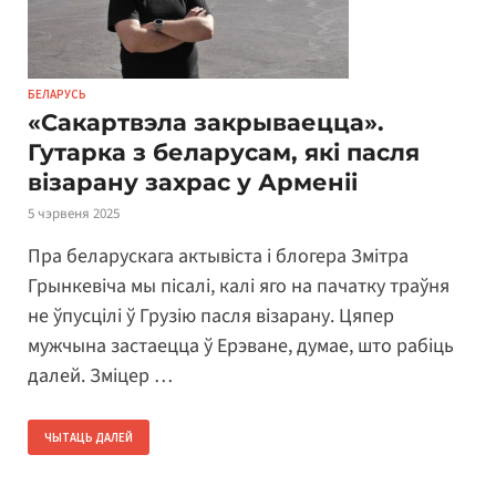
БЕЛАРУСЬ
«Сакартвэла закрываецца».
Гутарка з беларусам, які пасля
візарану захрас у Арменіі
5 чэрвеня 2025
Пра беларускага актывіста і блогера Змітра
Грынкевіча мы пісалі, калі яго на пачатку траўня
не ўпусцілі ў Грузію пасля візарану. Цяпер
мужчына застаецца ў Ерэване, думае, што рабіць
далей. Зміцер …
ЧЫТАЦЬ ДАЛЕЙ