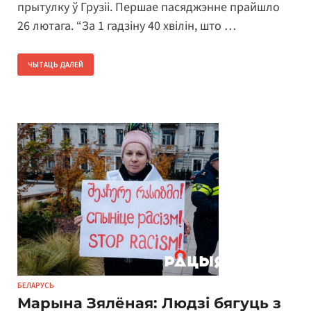
прытулку ў Грузіі. Першае пасяджэнне прайшло
26 лютага. “За 1 гадзіну 40 хвілін, што …
ЧЫТАЦЬ ДАЛЕЙ
БЕЛАРУСЬ
Марына Зялёная: Людзі бягуць з