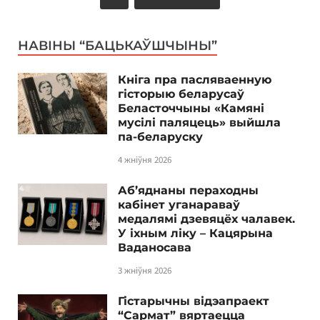
НАВІНЫ “БАЦЬКАЎШЧЫНЫ”
Кніга пра пасляваенную
гісторыю беларусаў
Беласточчыны «Камяні
мусілі паляцець» выйшла
па-беларуску
4 жніўня 2026
Аб’яднаны пераходны
кабінет уганараваў
медалямі дзевяцёх чалавек.
У іхным ліку – Кацярына
Ваданосава
3 жніўня 2026
Гістарычны відэапраект
“Сармат” вяртаецца