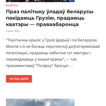
БЕЛАРУСЬ
Праз палітыку ўладаў беларусы
пакідаюць Грузію, прадаюць
кватэры — праваабаронца
6 мая 2025
“Палітычны крызіс у Грузіі ўдарыў і па беларусах.
Многія з іх не бачаць перспектыў доўгатэрміновай
легалізацыі, прадаюць набытыя тут кватэры і
пераязджаюць у іншыя краіны“, — так
пракаментаваў “Позірку“ брэсцкі …
ЧЫТАЦЬ ДАЛЕЙ