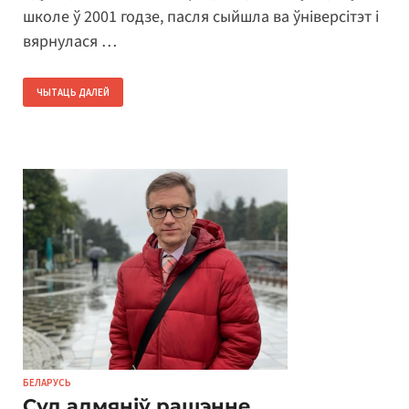
школе ў 2001 годзе, пасля сыйшла ва ўніверсітэт і
вярнулася …
ЧЫТАЦЬ ДАЛЕЙ
БЕЛАРУСЬ
Суд адмяніў рашэнне