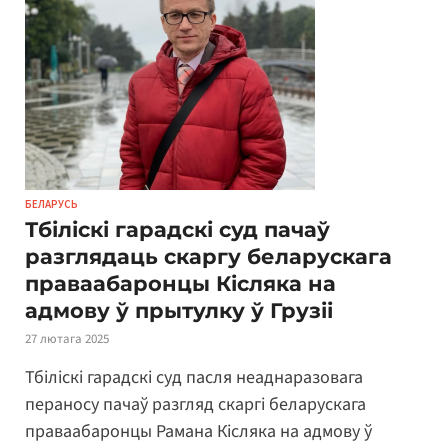
БЕЛАРУСЬ
Тбіліскі гарадскі суд пачаў
разглядаць скаргу беларускага
праваабаронцы Кісляка на
адмову ў прытулку ў Грузіі
27 лютага 2025
Тбіліскі гарадскі суд пасля неаднаразовага
пераносу пачаў разгляд скаргі беларускага
праваабаронцы Рамана Кісляка на адмову ў