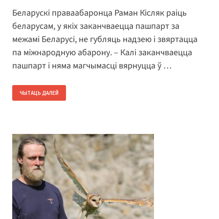
Беларускі праваабаронца Раман Кісляк раіць
беларусам, у якіх заканчваецца пашпарт за
межамі Беларусі, не губляць надзею і звяртацца
па міжнародную абарону. – Калі заканчваецца
пашпарт і няма магчымасці вярнуцца ў …
ЧЫТАЦЬ ДАЛЕЙ