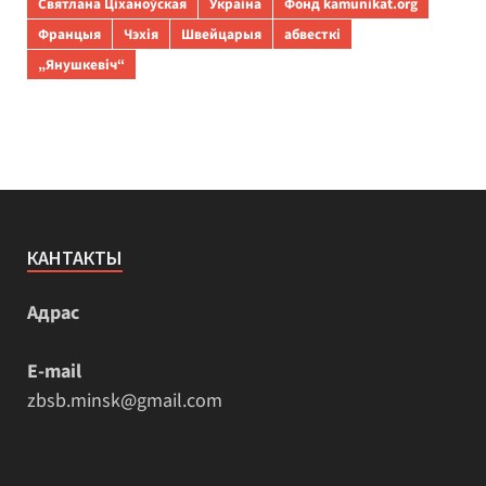
Святлана Ціханоўская
Украіна
Фонд kamunikat.org
Францыя
Чэхія
Швейцарыя
абвесткі
„Янушкевіч“
КАНТАКТЫ
Адрас
E-mail
zbsb.minsk@gmail.com