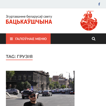
ЗБС "Бацькаўшчына"
ГАЛОЎНАЕ МЕНЮ
TAG:
ГРУЗІЯ