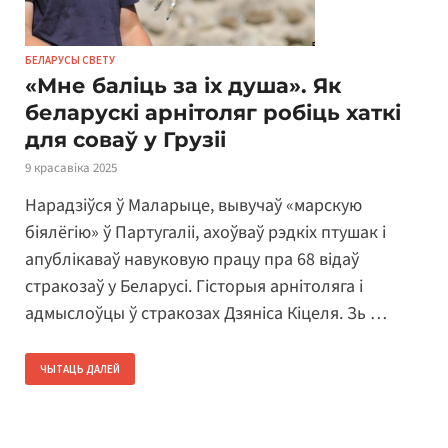
БЕЛАРУСЫ СВЕТУ
«Мне баліць за іх душа». Як
беларускі арнітоляг робіць хаткі
для соваў у Грузіі
9 красавіка 2025
Нарадзіўся ў Маларыце, вывучаў «марскую
біялёгію» ў Партугаліі, ахоўваў рэдкіх птушак і
апублікаваў навуковую працу пра 68 відаў
стракозаў у Беларусі. Гісторыя арнітоляга і
адмыслоўцы ў стракозах Дзяніса Кіцеля. Зь …
ЧЫТАЦЬ ДАЛЕЙ