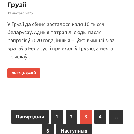
Грузіі
19 лютага 2025
У Грузіі да сёння засталося каля 10 тысяч
беларусаў. Адныя патрапілі сюды пасля
рэпрэсіяў 2020 года, іншыя – ўжо выйшлі з-за
кратаў з Беларусі і прыехалі ў Грузію, а нехта
прыехаў …
ЧЫТАЦЬ ДАЛЕЙ
Папярэднія
1
2
3
4
…
8
Наступныя