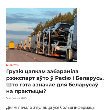
БЕЛАРУСЬ
Грузія цалкам забараніла
рээкспарт аўто ў Расію і Беларусь.
Што гэта азначае для беларусаў
на практыцы?
5 чэрвеня 2025
Днямі пачало з’яўляцца ўсё больш інфармацыі