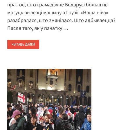
пра тое, што грамадзяне Беларусі больш не
могуць вывезці машыну з Грузіі. «Наша ніва»
разабралася, што змянілася. Што адбываецца?
Пасля таго, як у пачатку …
ЧЫТАЦЬ ДАЛЕЙ