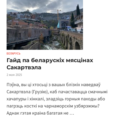
БЕЛАРУСЬ
Гайд па беларускіх мясцінах
Сакартвэла
2 мая 2025
Пэўна, вы ці хтосьці з вашых блізкіх наведваў
Сакартвэла (Грузію), каб пачаставацца смачнымі
хачапуры і хінкалі, зладзіць горныя паходы або
пагрэць косткі на чарнаморскім узбярэжжы?
Аднак гэтая краіна багатая не …