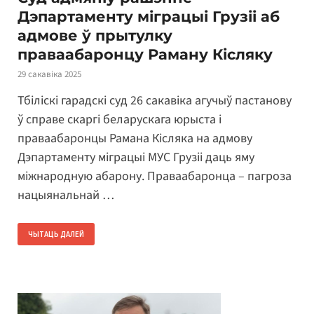
Дэпартаменту міграцыі Грузіі аб
адмове ў прытулку
праваабаронцу Раману Кісляку
29 сакавіка 2025
Тбіліскі гарадскі суд 26 сакавіка агучыў пастанову
ў справе скаргі беларускага юрыста і
праваабаронцы Рамана Кісляка на адмову
Дэпартаменту міграцыі МУС Грузіі даць яму
міжнародную абарону. Праваабаронца – пагроза
нацыянальнай …
ЧЫТАЦЬ ДАЛЕЙ