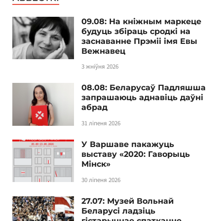
09.08: На кніжным маркеце
будуць збіраць сродкі на
заснаванне Прэміі імя Евы
Вежнавец
3 жніўня 2026
08.08: Беларусаў Падляшша
запрашаюць аднавіць даўні
абрад
31 ліпеня 2026
У Варшаве пакажуць
выставу «2020: Гаворыць
Мінск»
30 ліпеня 2026
27.07: Музей Вольнай
Беларусі ладзіць
гістарычнае спатканне,