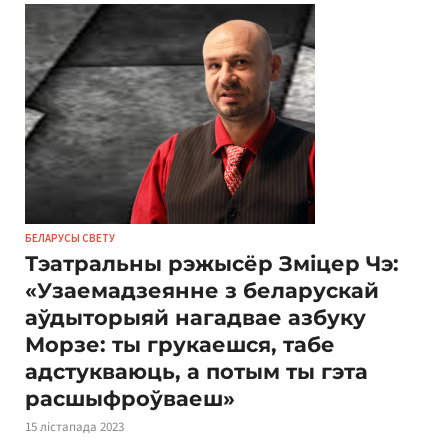
БЕЛАРУСЫ СВЕТУ
Тэатральны рэжысёр Зміцер Чэ:
«Узаемадзеянне з беларускай
аўдыторыяй нагадвае азбуку
Морзе: ты грукаешся, табе
адстукваюць, а потым ты гэта
расшыфроўваеш»
15 лістапада 2023