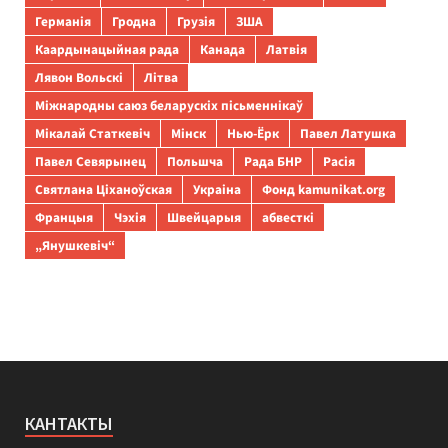
Германія
Гродна
Грузія
ЗША
Каардынацыйная рада
Канада
Латвія
Лявон Вольскі
Літва
Міжнародны саюз беларускіх пісьменнікаў
Мікалай Статкевіч
Мінск
Нью-Ёрк
Павел Латушка
Павел Севярынец
Польшча
Рада БНР
Расія
Святлана Ціханоўская
Украіна
Фонд kamunikat.org
Францыя
Чэхія
Швейцарыя
абвесткі
„Янушкевіч“
КАНТАКТЫ