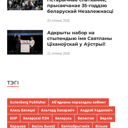
прысвечанае 35-годдзю
беларускай Незалежнасці
23 ліпеня 2026
Адкрыты набор на
стыпендыю імя Святланы
Ціханоўскай у Аўстрыі!
21 ліпеня 2026
ТЭГІ
Gutenberg Publisher
Аб’яднаны пераходны кабінет
Алесь Бяляцкі
Альгерд Бахарэвіч
Андрэй Хадановіч
БНР
Беларускі ПЭН
Беларусь
Беласток
Берлін
Варшава
Васіль Быкаў
Вялікабрытанія
Вільня