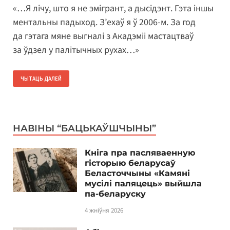
«…Я лічу, што я не эмігрант, а дысідэнт. Гэта іншы
ментальны падыход. З’ехаў я ў 2006-м. За год
да гэтага мяне выгналі з Акадэміі мастацтваў
за ўдзел у палітычных рухах…»
ЧЫТАЦЬ ДАЛЕЙ
НАВІНЫ “БАЦЬКАЎШЧЫНЫ”
Кніга пра пасляваенную
гісторыю беларусаў
Беласточчыны «Камяні
мусілі паляцець» выйшла
па-беларуску
4 жніўня 2026