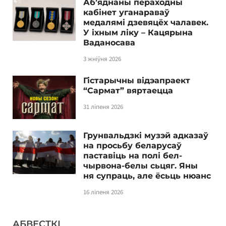
Аб’яднаны пераходны
кабінет уганараваў
медалямі дзевяцёх чалавек.
У іхным ліку – Кацярына
Ваданосава
3 жніўня 2026
Гістарычны відэапраект
“Сармат” вяртаецца
31 ліпеня 2026
Грунвальдзкі музэй адказаў
на просьбу беларусаў
паставіць на полі бел-
чырвона-белы сьцяг. Яны
ня супраць, але ёсьць нюанс
16 ліпеня 2026
АБВЕСТКІ