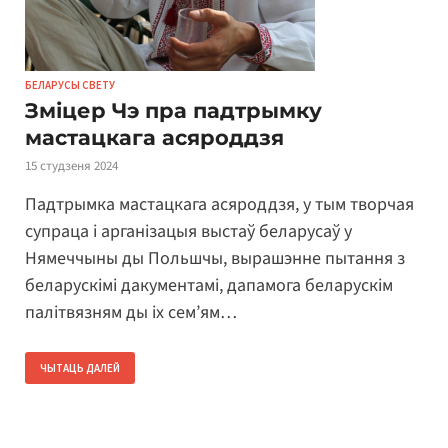
БЕЛАРУСЫ СВЕТУ
Зміцер Чэ пра падтрымку
мастацкага асяроддзя
15 студзеня 2024
Падтрымка мастацкага асяроддзя, у тым творчая
супраца і арганізацыя выстаў беларусаў у
Нямеччыны ды Польшчы, вырашэнне пытання з
беларускімі дакументамі, дапамога беларускім
палітвязням ды іх сем’ям…
ЧЫТАЦЬ ДАЛЕЙ