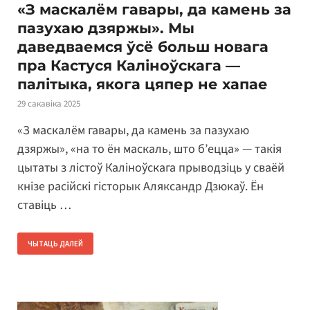
«З маскалём гавары, да камень за
пазухаю дзяржы». Мы
даведваемся ўсё больш новага
пра Кастуся Каліноўскага —
палітыка, якога цяпер не хапае
29 сакавіка 2025
«З маскалём гавары, да камень за пазухаю
дзяржы», «на то ён маскаль, што б’ецца» — такія
цытаты з лістоў Каліноўскага прыводзіць у сваёй
кнізе расійскі гісторык Аляксандр Дзюкаў. Ён
ставіць …
ЧЫТАЦЬ ДАЛЕЙ