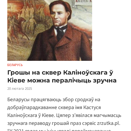
БЕЛАРУСЬ
Грошы на сквер Каліноўскага ў
Кіеве можна пералічыць зручна
20 лютага 2025
Беларусы працягваюць збор сродкаў на
добраўпарадкаванне сквера імя Кастуся
Каліноўскага ў Кіеве. Цяпер з’явілася магчымасць
зручнага пераводу грошай праз сэрвіс zrzutka.pl.