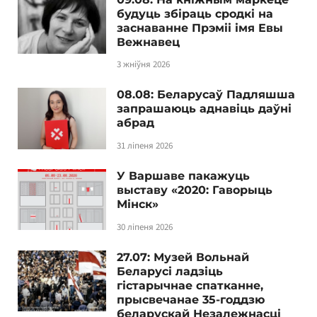
будуць збіраць сродкі на
заснаванне Прэміі імя Евы
Вежнавец
3 жніўня 2026
08.08: Беларусаў Падляшша
запрашаюць аднавіць даўні
абрад
31 ліпеня 2026
У Варшаве пакажуць
выставу «2020: Гаворыць
Мінск»
30 ліпеня 2026
27.07: Музей Вольнай
Беларусі ладзіць
гістарычнае спатканне,
прысвечанае 35-годдзю
беларускай Незалежнасці