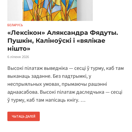
БЕЛАРУСЬ
«Лексікон» Аляксандра Фядуты.
Пушкін, Каліноўскі і «вялікае
нішто»
6 ліпеня 2026
Высокі пілатаж выведніка — сесці ў турму, каб там
выканаць заданне. Без падтрымкі, у
неспрыяльных умовах, прымаючы рашэнні
аднаасабова. Высокі пілатаж даследчыка — сесці
ў турму, каб там напісаць кнігу. …
ЧЫТАЦЬ ДАЛЕЙ