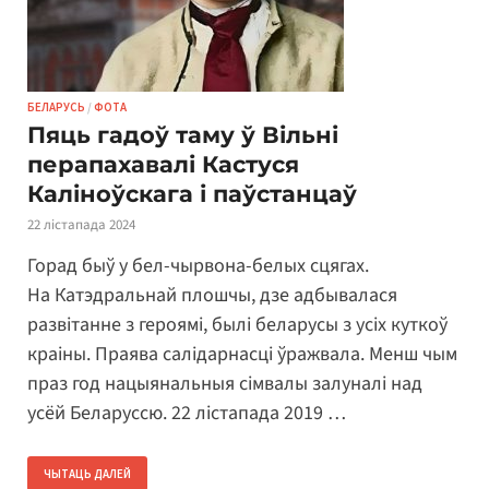
БЕЛАРУСЬ
/
ФОТА
Пяць гадоў таму ў Вільні
перапахавалі Кастуся
Каліноўскага і паўстанцаў
22 лістапада 2024
Горад быў у бел-чырвона-белых сцягах.
На Катэдральнай плошчы, дзе адбывалася
развітанне з героямі, былі беларусы з усіх куткоў
краіны. Праява салідарнасці ўражвала. Менш чым
праз год нацыянальныя сімвалы залуналі над
усёй Беларуссю. 22 лістапада 2019 …
ЧЫТАЦЬ ДАЛЕЙ