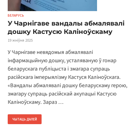
БЕЛАРУСЬ
У Чарнігаве вандалы абмалявалі
дошку Кастусю Каліноўскаму
19 жніўня 2025
У Чарнігаве невядомыя абмалявалі
інфармацыйную дошку, усталяваную ў гонар
беларускага публіцыста і змагара супраць
расійскага імперыялізму Кастуся Каліноўскага.
«Вандалы абмалявалі дошку беларускаму герою,
змагару супраць расійскай акупацыі Кастусю
Каліноўскаму. Зараз …
ЧЫТАЦЬ ДАЛЕЙ