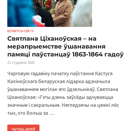
БЕЛАРУСЫ СВЕТУ
Святлана Ціханоўская – на
мерапрыемстве ўшанавання
памяці паўстанцаў 1863-1864 гадоў
21 студзеня 2025
Чарговую гадавіну пачатку паўстання Кастуся
Каліноўскага беларуская лідарка адзначыла
ўшанаваннем могілак яго ўдзельнікаў. Святлана
Ціханоўская: «Гэты дзень заўсёды адчуваецца
значным і сакральным. Нягледзячы на цяжкі лёс
тых, хто больш за …
ЧЫТАЦЬ ДАЛЕЙ