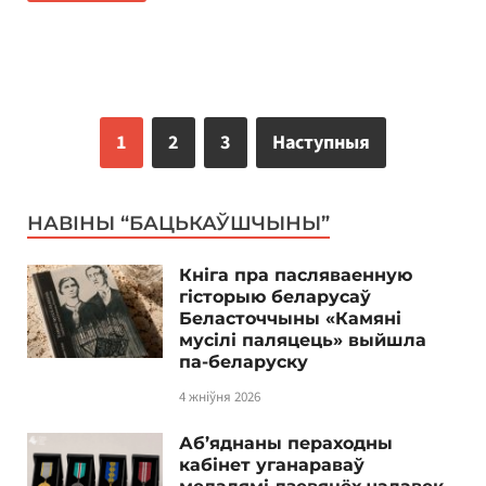
1
2
3
Наступныя
НАВІНЫ “БАЦЬКАЎШЧЫНЫ”
Кніга пра пасляваенную
гісторыю беларусаў
Беласточчыны «Камяні
мусілі паляцець» выйшла
па-беларуску
4 жніўня 2026
Аб’яднаны пераходны
кабінет уганараваў