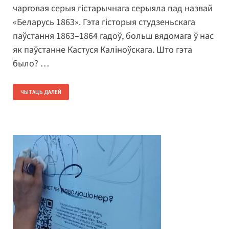
чарговая серыя гістарычнага серыяла пад назвай
«Беларусь 1863». Гэта гісторыя студзеньскага
паўстання 1863–1864 гадоў, больш вядомага ў нас
як паўстанне Кастуся Каліноўскага. Што гэта
было? …
ЧЫТАЦЬ ДАЛЕЙ