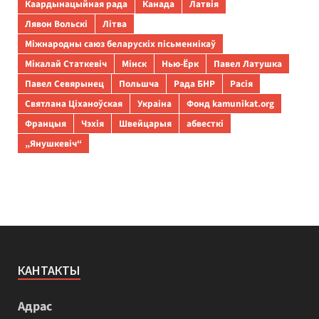
Каардынацыйная рада
Канада
Латвія
Лявон Вольскі
Літва
Міжнародны саюз беларускіх пісьменнікаў
Мікалай Статкевіч
Мінск
Нью-Ёрк
Павел Латушка
Павел Севярынец
Польшча
Рада БНР
Расія
Святлана Ціханоўская
Украіна
Фонд kamunikat.org
Францыя
Чэхія
Швейцарыя
абвесткі
„Янушкевіч“
КАНТАКТЫ
Адрас