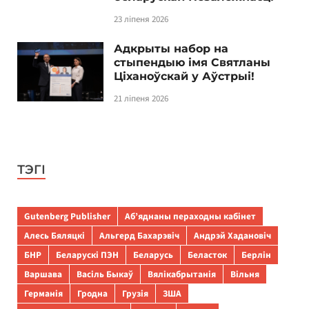
23 ліпеня 2026
Адкрыты набор на
стыпендыю імя Святланы
Ціханоўскай у Аўстрыі!
21 ліпеня 2026
ТЭГІ
Gutenberg Publisher
Аб’яднаны пераходны кабінет
Алесь Бяляцкі
Альгерд Бахарэвіч
Андрэй Хадановіч
БНР
Беларускі ПЭН
Беларусь
Беласток
Берлін
Варшава
Васіль Быкаў
Вялікабрытанія
Вільня
Германія
Гродна
Грузія
ЗША