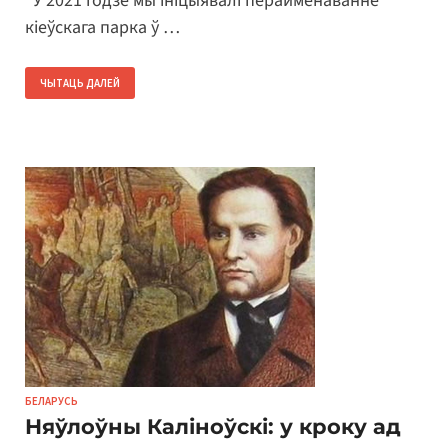
“У 2021 годзе мы ініцыявалі перайменаванне
кіеўскага парка ў …
ЧЫТАЦЬ ДАЛЕЙ
БЕЛАРУСЬ
Няўлоўны Каліноўскі: у кроку ад