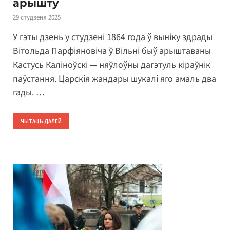
арышту
29 студзеня 2025
У гэты дзень у студзені 1864 года ў выніку здрады
Вітольда Парфіяновіча ў Вільні быў арыштаваны
Кастусь Каліноўскі — няўлоўны дагэтуль кіраўнік
паўстання. Царскія жандары шукалі яго амаль два
гады. …
ЧЫТАЦЬ ДАЛЕЙ