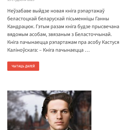
Неўзабаве выйдзе новая кніга рэпартажаў
беластоцкай беларускай пісьменніцы Ганны
Кандрацюк. Гэтым разам кніга будзе прысвечана
вядомым асобам, звязаным з Беласточчынай.
Кніга пачынаецца рэпартажам пра асобу Кастуся
Каліноўскага: – Кніга пачынаецца …
ЧЫТАЦЬ ДАЛЕЙ