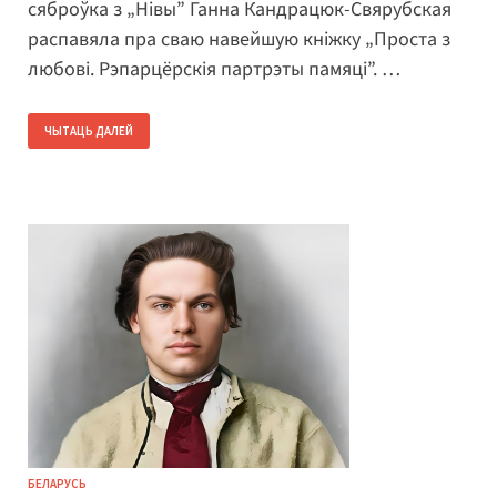
сяброўка з „Нівы” Ганна Кандрацюк-Свярубская
распавяла пра сваю навейшую кніжку „Проста з
любові. Рэпарцёрскія партрэты памяці”. …
ЧЫТАЦЬ ДАЛЕЙ
БЕЛАРУСЬ