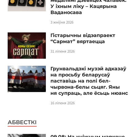
медалямі дзевяцёх чалавек.
У іхным ліку – Кацярына
Ваданосава
3 жніўня 2026
Гістарычны відэапраект
“Сармат” вяртаецца
31 ліпеня 2026
Грунвальдзкі музэй адказаў
на просьбу беларусаў
паставіць на полі бел-
чырвона-белы сьцяг. Яны
ня супраць, але ёсьць нюанс
16 ліпеня 2026
АБВЕСТКІ
09.08: На кніжным маркеце