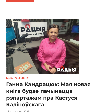
БЕЛАРУСЫ СВЕТУ
Ганна Кандрацюк: Мая новая
кніга будзе пачынацца
рэпартажам пра Кастуся
Каліноўскага
13 студзеня 2025