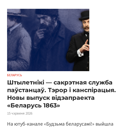
БЕЛАРУСЬ
Штылетнікі — сакрэтная служба
паўстанцаў. Тэрор і канспірацыя.
Новы выпуск відэапраекта
«Беларусь 1863»
15 чэрвеня 2026
На ютуб-канале «Будзьма беларусамі!» выйшла