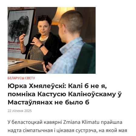
БЕЛАРУСЫ СВЕТУ
Юрка Хмялеўскі: Калі б не я,
помніка Кастусю Каліноўскаму ў
Мастаўлянах не было б
22 ліпеня 2025
У беластоцкай кавярні Zmiana Klimatu прайшла
надта сімпатычная і цікавая сустрэча, на якой мая